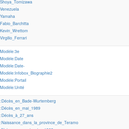
:Shoya_Tomizawa
:Venezuela
:Yamaha
:Fabio_Barchitta
:Kevin_Wrettom
:Virgilio_Ferrari
:Modèle:3e
:Modèle:Date
:Modèle:Date-
:Modèle:Infobox_Biographie2
:Modèle:Portail
:Modèle:Unité
:Décès_en_Bade-Wurtemberg
r
:Décès_en_mai_1989
r
:Décès_à_27_ans
r
:Naissance_dans_la_province_de_Teramo
r