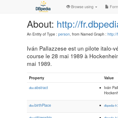
Browse using
Form
About:
http://fr.dbpe
An Entity of Type :
person
, from Named Graph :
http:/
Iván Pallazzese est un pilote italo-v
course le 28 mai 1989 à Hockenhei
mai 1989.
Property
Value
abstract
Iván Pal
dbo:
Hockenh
birthPlace
dbo:
dbpedia-fr
citizenship
dbo:
dbpedia-fr