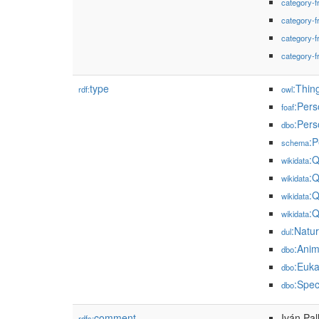
category-f
category-f
category-f
category-f
type
:Thin
rdf:
owl
:Pers
foaf
:Pers
dbo
:P
schema
:
wikidata
:
wikidata
:
wikidata
:
wikidata
:Natu
dul
:Anim
dbo
:Euka
dbo
:Spec
dbo
comment
Iván Pal
rdfs: