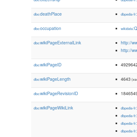
deathPlace
dbo:
dbpedia-fr
occupation
:
dbo:
wikidata
wikiPageExternalLink
http://
dbo:
http://
wikiPageID
492964
dbo:
wikiPageLength
4643
dbo:
(xs
wikiPageRevisionID
184654
dbo:
wikiPageWikiLink
dbo:
dbpedia-fr
dbpedia-fr
dbpedia-fr
dbpedia-fr