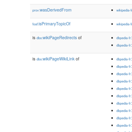
wasDerivedFrom
prov:
wikipedia-f
isPrimaryTopicOf
foaf:
wikipedia-f
is
wikiPageRedirects
of
dbo:
dbpedia-fr
dbpedia-fr
is
wikiPageWikiLink
of
dbo:
dbpedia-fr
dbpedia-fr
dbpedia-fr
dbpedia-fr
dbpedia-fr
dbpedia-fr
dbpedia-fr
dbpedia-fr
dbpedia-fr
dbpedia-fr