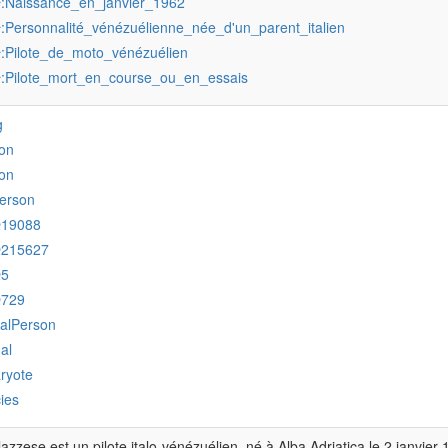
:Naissance_en_janvier_1962
r
:Personnalité_vénézuélienne_née_d'un_parent_italien
r
:Pilote_de_moto_vénézuélien
r
:Pilote_mort_en_course_ou_en_essais
r
g
on
on
erson
Q19088
Q215627
Q5
Q729
ralPerson
al
ryote
ies
lazzese est un pilote italo-vénézuélien, né à Alba Adriatica le 2 janvie