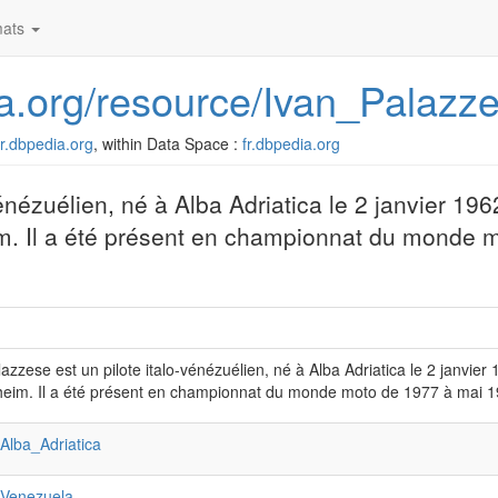
ats
dia.org/resource/Ivan_Palazz
/fr.dbpedia.org
, within Data Space :
fr.dbpedia.org
énézuélien, né à Alba Adriatica le 2 janvier 196
m. Il a été présent en championnat du monde 
lazzese est un pilote italo-vénézuélien, né à Alba Adriatica le 2 janvie
eim. Il a été présent en championnat du monde moto de 1977 à mai 1
:Alba_Adriatica
:Venezuela