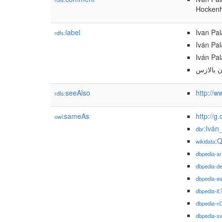
Hockenh
label
Ivan Pa
rdfs:
Iván Pa
Iván Pa
ن بالازس
seeAlso
http://
rdfs:
sameAs
http://g
owl:
:Iván
dbr
:
wikidata
dbpedia-ar
dbpedia-d
dbpedia-e
dbpedia-it
dbpedia-nl
dbpedia-s