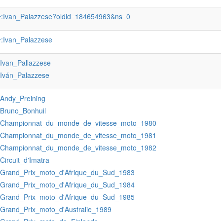
:Ivan_Palazzese?oldid=184654963&ns=0
r
:Ivan_Palazzese
r
:Ivan_Pallazzese
:Iván_Palazzese
:Andy_Preining
:Bruno_Bonhuil
:Championnat_du_monde_de_vitesse_moto_1980
:Championnat_du_monde_de_vitesse_moto_1981
:Championnat_du_monde_de_vitesse_moto_1982
:Circuit_d'Imatra
:Grand_Prix_moto_d'Afrique_du_Sud_1983
:Grand_Prix_moto_d'Afrique_du_Sud_1984
:Grand_Prix_moto_d'Afrique_du_Sud_1985
:Grand_Prix_moto_d'Australie_1989