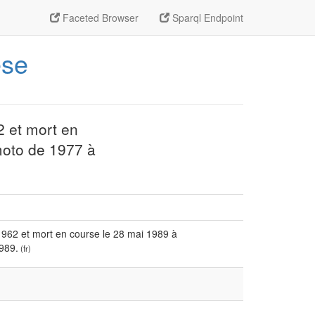
Faceted Browser
Sparql Endpoint
ese
2 et mort en
moto de 1977 à
r 1962 et mort en course le 28 mai 1989 à
989.
(fr)