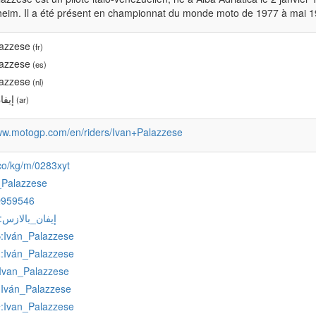
eim. Il a été présent en championnat du monde moto de 1977 à mai 1
lazzese
(fr)
lazzese
(es)
lazzese
(nl)
إيفا
(ar)
www.motogp.com/en/riders/Ivan+Palazzese
.co/kg/m/0283xyt
_Palazzese
Q959546
:إيفان_بالازس
:Iván_Palazzese
e
:Iván_Palazzese
s
:Ivan_Palazzese
:Iván_Palazzese
:Ivan_Palazzese
v