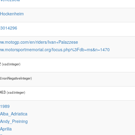
:Hockenheim
Q3014296
www.motogp.com/en/riders/Ivan+Palazzese
www.motorsportmemorial.org/focus.php%3Fdb=ms&n=1470
2
(xsd:integer)
d:nonNegativeInteger)
963
(xsd:integer)
:1989
:Alba_Adriatica
:Andy_Preining
:Aprilia