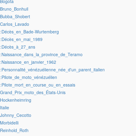
:Bogota
:Bruno_Bonhuil
:Bubba_Shobert
:Carlos_Lavado
:Décès_en_Bade-Wurtemberg
r
:Décès_en_mai_1989
r
:Décès_à_27_ans
r
:Naissance_dans_la_province_de_Teramo
r
:Naissance_en_janvier_1962
r
:Personnalité_vénézuélienne_née_d'un_parent_italien
r
:Pilote_de_moto_vénézuélien
r
:Pilote_mort_en_course_ou_en_essais
r
:Grand_Prix_moto_des_États-Unis
:Hockenheimring
:Italie
:Johnny_Cecotto
:Morbidelli
:Reinhold_Roth