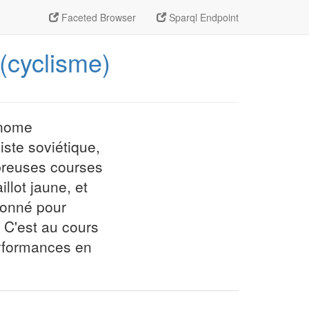
Faceted Browser
Sparql Endpoint
_(cyclisme)
onome
iste soviétique,
mbreuses courses
llot jaune, et
ionné pour
 C'est au cours
performances en