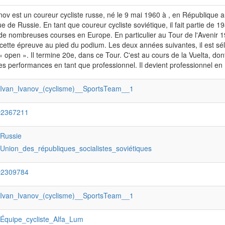
nov est un coureur cycliste russe, né le 9 mai 1960 à , en République
ue de Russie. En tant que coureur cycliste soviétique, il fait partie de 1
de nombreuses courses en Europe. En particulier au Tour de l'Avenir 198
cette épreuve au pied du podium. Les deux années suivantes, il est sé
« open ». Il termine 20e, dans ce Tour. C'est au cours de la Vuelta, dont 
es performances en tant que professionnel. Il devient professionnel en 
:Ivan_Ivanov_(cyclisme)__SportsTeam__1
Q2367211
:Russie
:Union_des_républiques_socialistes_soviétiques
Q2309784
:Ivan_Ivanov_(cyclisme)__SportsTeam__1
:Équipe_cycliste_Alfa_Lum