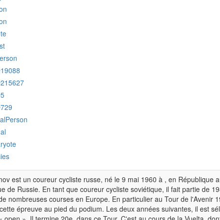
on
on
ete
st
erson
Q19088
Q215627
Q5
Q729
ralPerson
al
ryote
ies
nov est un coureur cycliste russe, né le 9 mai 1960 à , en République
ue de Russie. En tant que coureur cycliste soviétique, il fait partie de 1
de nombreuses courses en Europe. En particulier au Tour de l'Avenir 198
cette épreuve au pied du podium. Les deux années suivantes, il est sé
« open ». Il termine 20e, dans ce Tour. C'est au cours de la Vuelta, dont 