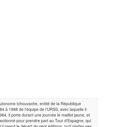
 autonome tchouvache, entité de la République
984 à 1988 de l'équipe de l'URSS, avec laquelle il
4, il porte durant une journée le maillot jaune, et
lectionné pour prendre part au Tour d'Espagne, qui
il prend le départ de sept éditions, qu'il réalise ses