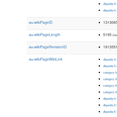
dbpedia-fr
dbpedia-fr
wikiPageID
131306
dbo:
wikiPageLength
5195
dbo:
(xs
wikiPageRevisionID
191355
dbo:
wikiPageWikiLink
dbo:
dbpedia-fr
dbpedia-fr
category-f
category-f
category-f
category-f
dbpedia-fr
dbpedia-fr
dbpedia-fr