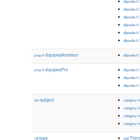
dbpedia-fr
dbpedia-fr
dbpedia-fr
dbpedia-fr
dbpedia-fr
dbpedia-fr
équipesAmateur
prop-fr:
dbpedia-fr
équipesPro
prop-fr:
dbpedia-fr
dbpedia-fr
dbpedia-fr
subject
dct:
category-f
category-f
category-f
category-f
type
:Thin
rdf:
owl