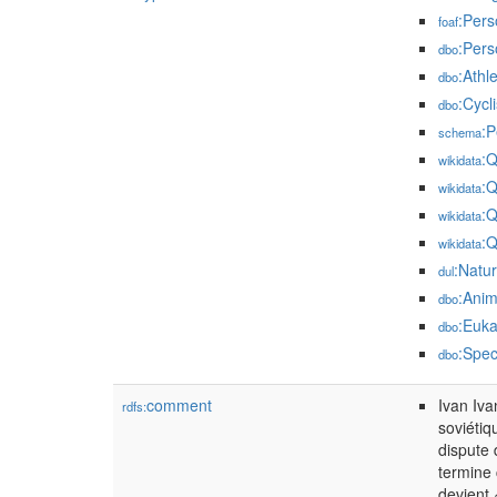
:Pers
foaf
:Pers
dbo
:Athl
dbo
:Cycli
dbo
:P
schema
:
wikidata
:
wikidata
:
wikidata
:
wikidata
:Natu
dul
:Anim
dbo
:Euka
dbo
:Spec
dbo
comment
Ivan Iva
rdfs:
soviétiq
dispute 
termine 
devient 