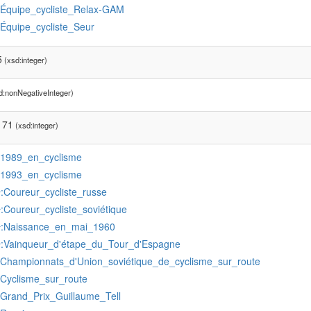
:Équipe_cycliste_Relax-GAM
:Équipe_cycliste_Seur
5
(xsd:integer)
d:nonNegativeInteger)
171
(xsd:integer)
:1989_en_cyclisme
:1993_en_cyclisme
:Coureur_cycliste_russe
r
:Coureur_cycliste_soviétique
r
:Naissance_en_mai_1960
r
:Vainqueur_d'étape_du_Tour_d'Espagne
r
:Championnats_d'Union_soviétique_de_cyclisme_sur_route
:Cyclisme_sur_route
:Grand_Prix_Guillaume_Tell