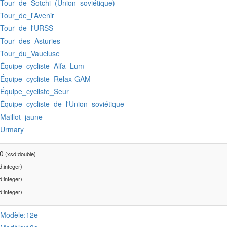
:Tour_de_Sotchi_(Union_soviétique)
:Tour_de_l'Avenir
:Tour_de_l'URSS
:Tour_des_Asturies
:Tour_du_Vaucluse
:Équipe_cycliste_Alfa_Lum
:Équipe_cycliste_Relax-GAM
:Équipe_cycliste_Seur
:Équipe_cycliste_de_l'Union_soviétique
:Maillot_jaune
:Urmary
0
(xsd:double)
:integer)
:integer)
:integer)
:Modèle:12e