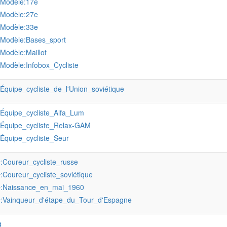
:Modèle:17e
:Modèle:27e
:Modèle:33e
:Modèle:Bases_sport
:Modèle:Maillot
:Modèle:Infobox_Cycliste
:Équipe_cycliste_de_l'Union_soviétique
:Équipe_cycliste_Alfa_Lum
:Équipe_cycliste_Relax-GAM
:Équipe_cycliste_Seur
:Coureur_cycliste_russe
r
:Coureur_cycliste_soviétique
r
:Naissance_en_mai_1960
r
:Vainqueur_d'étape_du_Tour_d'Espagne
r
g