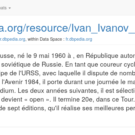
ats
dia.org/resource/Ivan_Ivanov
/fr.dbpedia.org
, within Data Space :
fr.dbpedia.org
 russe, né le 9 mai 1960 à , en République aut
soviétique de Russie. En tant que coureur cycl
quipe de l'URSS, avec laquelle il dispute de no
l'Avenir 1984, il porte durant une journée le mai
dium. Les deux années suivantes, il est sélect
devient « open ». Il termine 20e, dans ce Tour.
 de sept éditions, qu'il réalise ses meilleures 