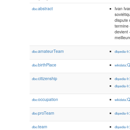
abstract
Ivan Iva
dbo:
soviétiq
dispute 
termine 
devient 
meilleur
amateurTeam
dbo:
dbpedia-fr
birthPlace
:
dbo:
wikidata
citizenship
dbo:
dbpedia-fr
dbpedia-fr
occupation
:
dbo:
wikidata
proTeam
dbo:
dbpedia-fr
team
dbo:
dbpedia-fr