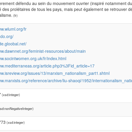
ièrement défendu au sein du mouvement ouvrier (inspiré notamment du m
té des prolétaires de tous les pays, mais peut également se retrouver d
alisme.
(fr)
ww.wluml.org/fr
edo.org/
ide.gloobal.net/
ww.dawnnet.org/feminist-resources/about/main
ww.socintwomen.org.uk/fr/index.html
ww.mediterraneas.org/article.php3%3Fid_article=17
ww.isreview.org/issues/13/marxism_nationalism_part1.shtml
ww.marxists.org/reference/archive/liu-shaoqi/1952/internationalism_nat
7
(xsd:integer)
sd:nonNegativeInteger)
773
(xsd:integer)