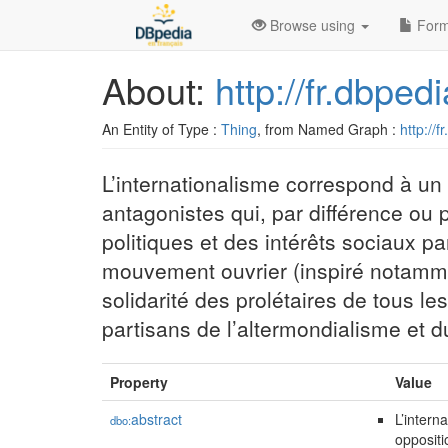
Browse using
Form
About:
http://fr.dbped
An Entity of Type :
Thing
, from Named Graph :
http://f
L’internationalisme correspond à un
antagonistes qui, par différence ou
politiques et des intérêts sociaux pa
mouvement ouvrier (inspiré notammen
solidarité des prolétaires de tous l
partisans de l’altermondialisme et d
Property
Value
abstract
L’intern
dbo:
oppositi