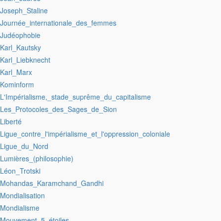
:Joseph_Staline
:Journée_internationale_des_femmes
:Judéophobie
:Karl_Kautsky
:Karl_Liebknecht
:Karl_Marx
:Kominform
:L'Impérialisme,_stade_suprême_du_capitalisme
:Les_Protocoles_des_Sages_de_Sion
:Liberté
:Ligue_contre_l'impérialisme_et_l'oppression_coloniale
:Ligue_du_Nord
:Lumières_(philosophie)
:Léon_Trotski
:Mohandas_Karamchand_Gandhi
:Mondialisation
:Mondialisme
:Mouvement_5_étoiles