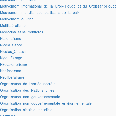
:Mouvement_international_de_la_Croix-Rouge_et_du_Croissant-Roug
:Mouvement_mondial_des_partisans_de_la_paix
:Mouvement_ouvrier
:Multilatéralisme
:Médecins_sans_frontières
:Nationalisme
:Nicola_Sacco
:Nicolas_Chauvin
:Nigel_Farage
:Néocolonialisme
:Néofascisme
:Néolibéralisme
:Organisation_de_l'armée_secrète
:Organisation_des_Nations_unies
:Organisation_non_gouvernementale
:Organisation_non_gouvernementale_environnementale
:Organisation_sioniste_mondiale