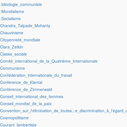
:Idéologie_communiste
r
:Mondialisme
r
:Socialisme
r
:Chandra_Talpade_Mohanty
:Chauvinisme
:Citoyenneté_mondiale
:Clara_Zetkin
:Classe_sociale
:Comité_international_de_la_Quatrième_Internationale
:Communisme
:Confédération_internationale_du_travail
:Conférence_de_Kiental
:Conférence_de_Zimmerwald
:Conseil_international_des_femmes
:Conseil_mondial_de_la_paix
:Convention_sur_l'élimination_de_toutes...e_discrimination_à_l'égar
:Cosmopolitisme
:Courant_lambertiste