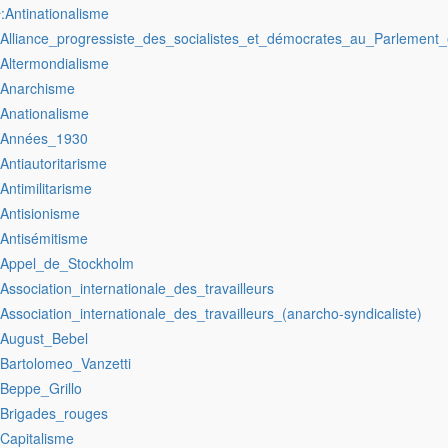
:Antinationalisme
r
:Alliance_progressiste_des_socialistes_et_démocrates_au_Parlement
:Altermondialisme
:Anarchisme
:Anationalisme
:Années_1930
:Antiautoritarisme
:Antimilitarisme
:Antisionisme
:Antisémitisme
:Appel_de_Stockholm
:Association_internationale_des_travailleurs
:Association_internationale_des_travailleurs_(anarcho-syndicaliste)
:August_Bebel
:Bartolomeo_Vanzetti
:Beppe_Grillo
:Brigades_rouges
:Capitalisme