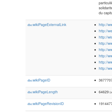
particul
solidari
du capit
wikiPageExternalLink
http://w
dbo:
http://w
http://w
http://w
http://w
http://w
http://w
http://w
wikiPageID
367770
dbo:
wikiPageLength
64629
dbo:
(x
wikiPageRevisionID
191447
dbo: