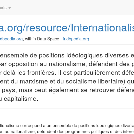
ats
ia.org/resource/International
r.dbpedia.org
, within Data Space :
fr.dbpedia.org
 ensemble de positions idéologiques diverses e
 par opposition au nationalisme, défendent de
r-delà les frontières. Il est particulièrement dé
t du marxisme et du socialisme libertaire) qu
es pays, mais peut également se retrouver défen
u capitalisme.
ationalisme correspond à un ensemble de positions idéologiques diverses
on au nationalisme, défendent des programmes politiques et des intérêts 