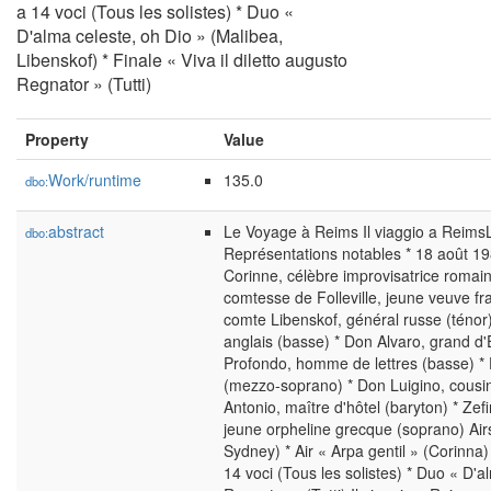
a 14 voci (Tous les solistes) * Duo «
D'alma celeste, oh Dio » (Malibea,
Libenskof) * Finale « Viva il diletto augusto
Regnator » (Tutti)
Property
Value
Work/runtime
135.0
dbo:
abstract
Le Voyage à Reims Il viaggio a Reims
dbo:
Représentations notables * 18 août 198
Corinne, célèbre improvisatrice romain
comtesse de Folleville, jeune veuve fr
comte Libenskof, général russe (ténor) *
anglais (basse) * Don Alvaro, grand 
Profondo, homme de lettres (basse) *
(mezzo-soprano) * Don Luigino, cousi
Antonio, maître d'hôtel (baryton) * Zef
jeune orpheline grecque (soprano) Airs *
Sydney) * Air « Arpa gentil » (Corinna
14 voci (Tous les solistes) * Duo « D'al