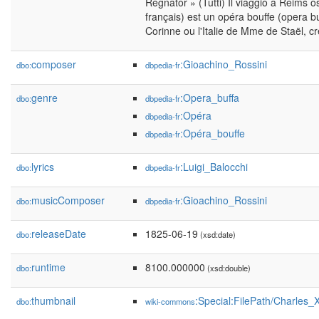
Regnator » (Tutti) Il viaggio a Reims o
français) est un opéra bouffe (opera b
Corinne ou l'Italie de Mme de Staël, cr
composer
:Gioachino_Rossini
dbo:
dbpedia-fr
genre
:Opera_buffa
dbo:
dbpedia-fr
:Opéra
dbpedia-fr
:Opéra_bouffe
dbpedia-fr
lyrics
:Luigi_Balocchi
dbo:
dbpedia-fr
musicComposer
:Gioachino_Rossini
dbo:
dbpedia-fr
releaseDate
1825-06-19
dbo:
(xsd:date)
runtime
8100.000000
dbo:
(xsd:double)
thumbnail
:Special:FilePath/Charles
dbo:
wiki-commons