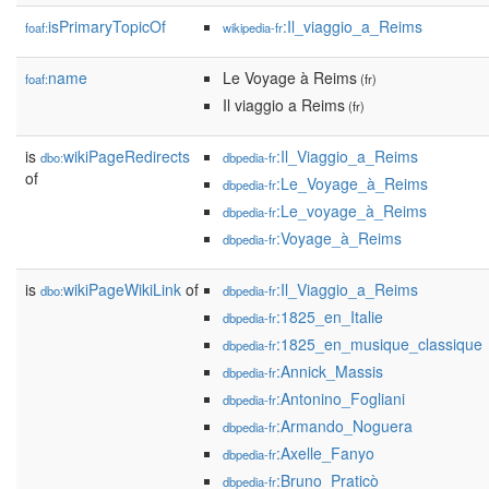
isPrimaryTopicOf
:Il_viaggio_a_Reims
foaf:
wikipedia-fr
name
Le Voyage à Reims
foaf:
(fr)
Il viaggio a Reims
(fr)
is
wikiPageRedirects
:Il_Viaggio_a_Reims
dbo:
dbpedia-fr
of
:Le_Voyage_à_Reims
dbpedia-fr
:Le_voyage_à_Reims
dbpedia-fr
:Voyage_à_Reims
dbpedia-fr
is
wikiPageWikiLink
of
:Il_Viaggio_a_Reims
dbo:
dbpedia-fr
:1825_en_Italie
dbpedia-fr
:1825_en_musique_classique
dbpedia-fr
:Annick_Massis
dbpedia-fr
:Antonino_Fogliani
dbpedia-fr
:Armando_Noguera
dbpedia-fr
:Axelle_Fanyo
dbpedia-fr
:Bruno_Praticò
dbpedia-fr