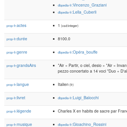
:Vincenzo_Graziani
dbpedia-fr
:Lella_Cuberli
dbpedia-fr
actes
1
prop-fr:
(xsd:integer)
durée
8100.0
prop-fr:
genre
:Opéra_bouffe
prop-fr:
dbpedia-fr
grandsAirs
*Air « Partir, o ciel, desio » *Air « In
prop-fr:
pezzo concertato a 14 voci *Duo « D'al
langue
Italien
prop-fr:
(fr)
livret
:Luigi_Balocchi
prop-fr:
dbpedia-fr
légende
Charles X en habits de sacre par Fran
prop-fr:
musique
:Gioachino_Rossini
prop-fr:
dbpedia-fr