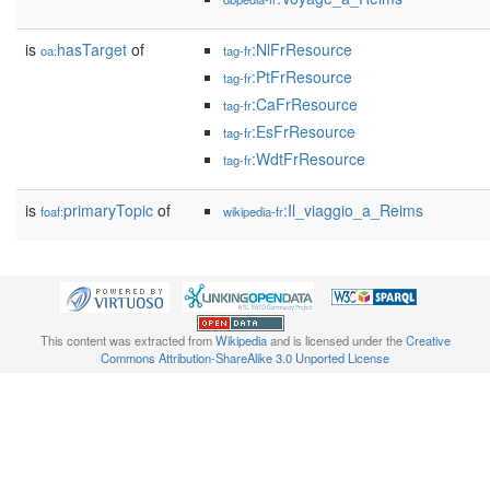
is
hasTarget
of
:NlFrResource
oa:
tag-fr
:PtFrResource
tag-fr
:CaFrResource
tag-fr
:EsFrResource
tag-fr
:WdtFrResource
tag-fr
is
primaryTopic
of
:Il_viaggio_a_Reims
foaf:
wikipedia-fr
This content was extracted from
Wikipedia
and is licensed under the
Creative
Commons Attribution-ShareAlike 3.0 Unported License