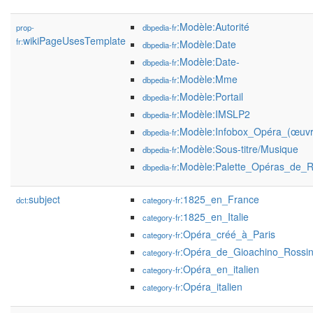
:Modèle:Autorité
prop-
dbpedia-fr
wikiPageUsesTemplate
fr:
:Modèle:Date
dbpedia-fr
:Modèle:Date-
dbpedia-fr
:Modèle:Mme
dbpedia-fr
:Modèle:Portail
dbpedia-fr
:Modèle:IMSLP2
dbpedia-fr
:Modèle:Infobox_Opéra_(œuvr
dbpedia-fr
:Modèle:Sous-titre/Musique
dbpedia-fr
:Modèle:Palette_Opéras_de_R
dbpedia-fr
subject
:1825_en_France
dct:
category-fr
:1825_en_Italie
category-fr
:Opéra_créé_à_Paris
category-fr
:Opéra_de_Gioachino_Rossin
category-fr
:Opéra_en_italien
category-fr
:Opéra_italien
category-fr