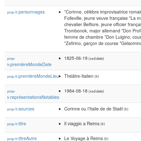
personnages
*Corinne, célèbre improvisatrice roma
prop-fr:
Folleville, jeune veuve française *La 
chevalier Belfiore, jeune officier fran
Trombonok, major allemand *Don Profo
femme de chambre *Don Luigino, cousi
*Zefirino, garçon de course *Gelsomin
1825-06-19
prop-
(xsd:date)
premièreMondeDate
fr:
premièreMondeLieu
Théâtre-Italien
prop-fr:
(fr)
1984-08-18
prop-
(xsd:date)
représentationsNotables
fr:
sources
Corinne ou l'Italie de de Staël
prop-fr:
(fr)
titre
Il viaggio a Reims
prop-fr:
(fr)
titreAutre
Le Voyage à Reims
prop-fr:
(fr)