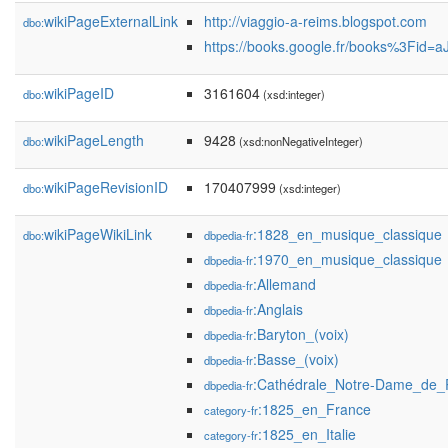
wikiPageExternalLink
http://viaggio-a-reims.blogspot.com
dbo:
https://books.google.fr/books%3F
wikiPageID
3161604
dbo:
(xsd:integer)
wikiPageLength
9428
dbo:
(xsd:nonNegativeInteger)
wikiPageRevisionID
170407999
dbo:
(xsd:integer)
wikiPageWikiLink
:1828_en_musique_classique
dbo:
dbpedia-fr
:1970_en_musique_classique
dbpedia-fr
:Allemand
dbpedia-fr
:Anglais
dbpedia-fr
:Baryton_(voix)
dbpedia-fr
:Basse_(voix)
dbpedia-fr
:Cathédrale_Notre-Dame_de_
dbpedia-fr
:1825_en_France
category-fr
:1825_en_Italie
category-fr