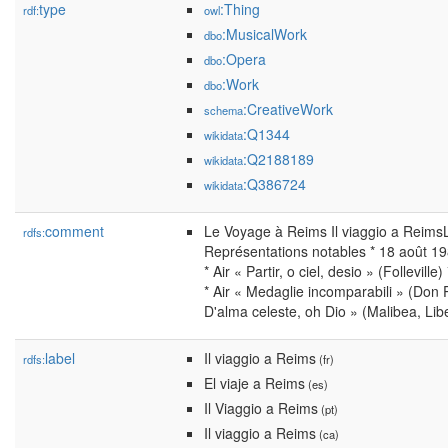
type
:Thing
rdf:
owl
:MusicalWork
dbo
:Opera
dbo
:Work
dbo
:CreativeWork
schema
:Q1344
wikidata
:Q2188189
wikidata
:Q386724
wikidata
comment
Le Voyage à Reims Il viaggio a Reims
rdfs:
Représentations notables * 18 août 198
* Air « Partir, o ciel, desio » (Follevil
* Air « Medaglie incomparabili » (Don 
D'alma celeste, oh Dio » (Malibea, Libe
label
Il viaggio a Reims
rdfs:
(fr)
El viaje a Reims
(es)
Il Viaggio a Reims
(pt)
Il viaggio a Reims
(ca)