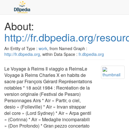
About:
http://fr.dbpedia.org/resou
An Entity of Type :
work
, from Named Graph :
http://fr.dbpedia.org
, within Data Space :
fr.dbpedia.org
Le Voyage à Reims Il viaggio a ReimsLe
Voyage à Reims Charles X en habits de
sacre par François Gérard Représentations
notables * 18 août 1984 : Recréation de la
version originale (Festival de Pesaro)
Personnages Airs * Air « Partir, o ciel,
desio » (Folleville) * Air « Invan strappar
del core » (Lord Sydney) * Air « Arpa gentil
» (Corinna) * Air « Medaglie incomparabili
» (Don Profondo) * Gran pezzo concertato