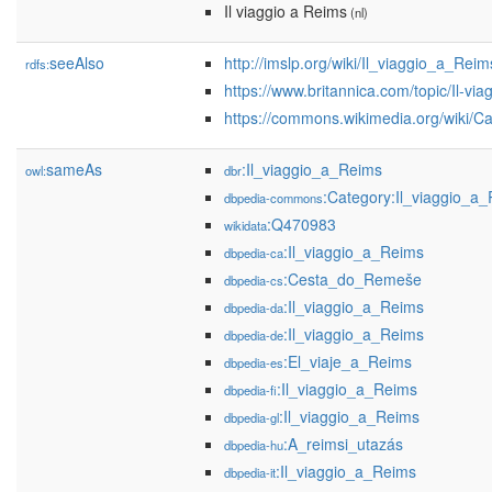
Il viaggio a Reims
(nl)
seeAlso
http://imslp.org/wiki/Il_viaggio_a_Rei
rdfs:
https://www.britannica.com/topic/Il-vi
https://commons.wikimedia.org/wiki/C
sameAs
:Il_viaggio_a_Reims
owl:
dbr
:Category:Il_viaggio_a
dbpedia-commons
:Q470983
wikidata
:Il_viaggio_a_Reims
dbpedia-ca
:Cesta_do_Remeše
dbpedia-cs
:Il_viaggio_a_Reims
dbpedia-da
:Il_viaggio_a_Reims
dbpedia-de
:El_viaje_a_Reims
dbpedia-es
:Il_viaggio_a_Reims
dbpedia-fi
:Il_viaggio_a_Reims
dbpedia-gl
:A_reimsi_utazás
dbpedia-hu
:Il_viaggio_a_Reims
dbpedia-it