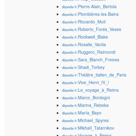
:Pierre-Alain_Bertola
dbpedia-fr
:Plombières-les-Bains
dbpedia-fr
:Riccardo_Muti
dbpedia-fr
:Roberto_Forés_Veses
dbpedia-fr
:Rockwell_Blake
dbpedia-fr
:Rosalie_Varda
dbpedia-fr
:Ruggero_Raimondi
dbpedia-fr
:Sara_Blanch_Freixes
dbpedia-fr
:Shadi_Torbey
dbpedia-fr
:Théâtre_italien_de_Paris
dbpedia-fr
:Vive_Henri_IV_!
dbpedia-fr
:Le_voyage_à_Reims
dbpedia-fr
:Marco_Bordogni
dbpedia-fr
:Marina_Rebeka
dbpedia-fr
:María_Bayo
dbpedia-fr
:Michael_Spyres
dbpedia-fr
:Mikhaïl_Tatarnikov
dbpedia-fr
:Voyage_à_Reims
dbpedia-fr