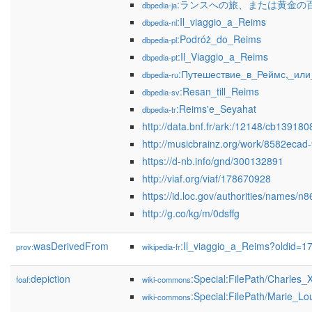
:ランスへの旅、または黄金の
dbpedia-ja
:Il_viaggio_a_Reims
dbpedia-nl
:Podróż_do_Reims
dbpedia-pl
:Il_Viaggio_a_Reims
dbpedia-pt
:Путешествие_в_Реймс,_ил
dbpedia-ru
:Resan_till_Reims
dbpedia-sv
:Reims'e_Seyahat
dbpedia-tr
http://data.bnf.fr/ark:/12148/cb13918
http://musicbrainz.org/work/8582eca
https://d-nb.info/gnd/300132891
http://viaf.org/viaf/178670928
https://id.loc.gov/authorities/names/
http://g.co/kg/m/0dsffg
wasDerivedFrom
:Il_viaggio_a_Reims?oldid=
prov:
wikipedia-fr
depiction
:Special:FilePath/Charle
foaf:
wiki-commons
:Special:FilePath/Marie_L
wiki-commons