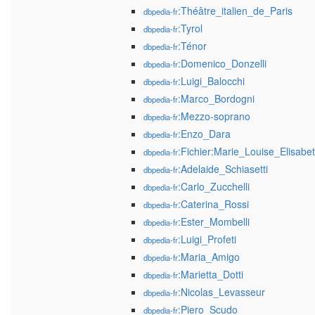
:Théâtre_italien_de_Paris
dbpedia-fr
:Tyrol
dbpedia-fr
:Ténor
dbpedia-fr
:Domenico_Donzelli
dbpedia-fr
:Luigi_Balocchi
dbpedia-fr
:Marco_Bordogni
dbpedia-fr
:Mezzo-soprano
dbpedia-fr
:Enzo_Dara
dbpedia-fr
:Fichier:Marie_Louise_Elisab
dbpedia-fr
:Adelaide_Schiasetti
dbpedia-fr
:Carlo_Zucchelli
dbpedia-fr
:Caterina_Rossi
dbpedia-fr
:Ester_Mombelli
dbpedia-fr
:Luigi_Profeti
dbpedia-fr
:Maria_Amigo
dbpedia-fr
:Marietta_Dotti
dbpedia-fr
:Nicolas_Levasseur
dbpedia-fr
:Piero_Scudo
dbpedia-fr