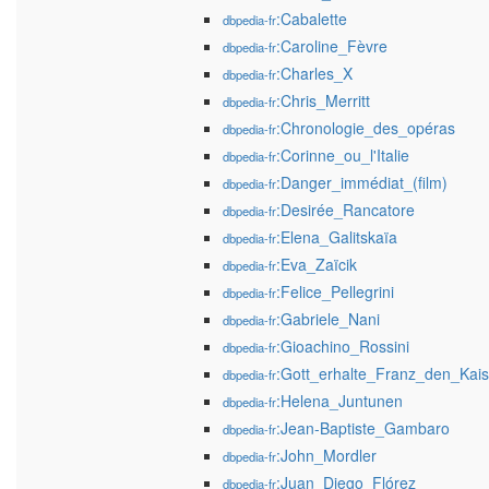
:Cabalette
dbpedia-fr
:Caroline_Fèvre
dbpedia-fr
:Charles_X
dbpedia-fr
:Chris_Merritt
dbpedia-fr
:Chronologie_des_opéras
dbpedia-fr
:Corinne_ou_l'Italie
dbpedia-fr
:Danger_immédiat_(film)
dbpedia-fr
:Desirée_Rancatore
dbpedia-fr
:Elena_Galitskaïa
dbpedia-fr
:Eva_Zaïcik
dbpedia-fr
:Felice_Pellegrini
dbpedia-fr
:Gabriele_Nani
dbpedia-fr
:Gioachino_Rossini
dbpedia-fr
:Gott_erhalte_Franz_den_Kais
dbpedia-fr
:Helena_Juntunen
dbpedia-fr
:Jean-Baptiste_Gambaro
dbpedia-fr
:John_Mordler
dbpedia-fr
:Juan_Diego_Flórez
dbpedia-fr