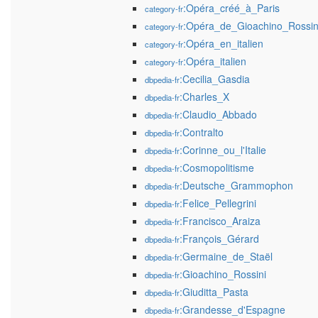
:Opéra_créé_à_Paris
category-fr
:Opéra_de_Gioachino_Rossin
category-fr
:Opéra_en_italien
category-fr
:Opéra_italien
category-fr
:Cecilia_Gasdia
dbpedia-fr
:Charles_X
dbpedia-fr
:Claudio_Abbado
dbpedia-fr
:Contralto
dbpedia-fr
:Corinne_ou_l'Italie
dbpedia-fr
:Cosmopolitisme
dbpedia-fr
:Deutsche_Grammophon
dbpedia-fr
:Felice_Pellegrini
dbpedia-fr
:Francisco_Araiza
dbpedia-fr
:François_Gérard
dbpedia-fr
:Germaine_de_Staël
dbpedia-fr
:Gioachino_Rossini
dbpedia-fr
:Giuditta_Pasta
dbpedia-fr
:Grandesse_d'Espagne
dbpedia-fr