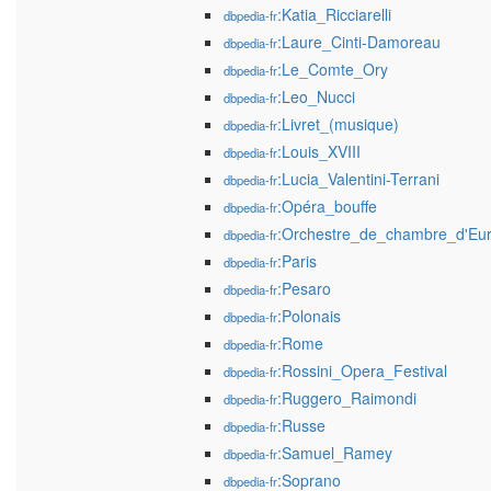
:Katia_Ricciarelli
dbpedia-fr
:Laure_Cinti-Damoreau
dbpedia-fr
:Le_Comte_Ory
dbpedia-fr
:Leo_Nucci
dbpedia-fr
:Livret_(musique)
dbpedia-fr
:Louis_XVIII
dbpedia-fr
:Lucia_Valentini-Terrani
dbpedia-fr
:Opéra_bouffe
dbpedia-fr
:Orchestre_de_chambre_d'Eu
dbpedia-fr
:Paris
dbpedia-fr
:Pesaro
dbpedia-fr
:Polonais
dbpedia-fr
:Rome
dbpedia-fr
:Rossini_Opera_Festival
dbpedia-fr
:Ruggero_Raimondi
dbpedia-fr
:Russe
dbpedia-fr
:Samuel_Ramey
dbpedia-fr
:Soprano
dbpedia-fr