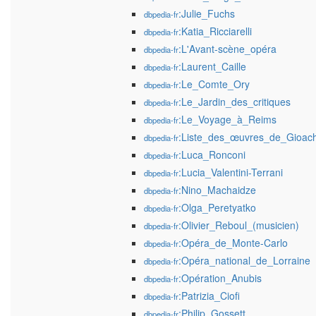
:Julie_Fuchs
dbpedia-fr
:Katia_Ricciarelli
dbpedia-fr
:L'Avant-scène_opéra
dbpedia-fr
:Laurent_Caille
dbpedia-fr
:Le_Comte_Ory
dbpedia-fr
:Le_Jardin_des_critiques
dbpedia-fr
:Le_Voyage_à_Reims
dbpedia-fr
:Liste_des_œuvres_de_Gioach
dbpedia-fr
:Luca_Ronconi
dbpedia-fr
:Lucia_Valentini-Terrani
dbpedia-fr
:Nino_Machaidze
dbpedia-fr
:Olga_Peretyatko
dbpedia-fr
:Olivier_Reboul_(musicien)
dbpedia-fr
:Opéra_de_Monte-Carlo
dbpedia-fr
:Opéra_national_de_Lorraine
dbpedia-fr
:Opération_Anubis
dbpedia-fr
:Patrizia_Ciofi
dbpedia-fr
:Philip_Gossett
dbpedia-fr