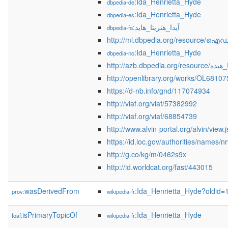
:Ida_Henrietta_Hyde
dbpedia-de
:Ida_Henrietta_Hyde
dbpedia-es
:آیدا_هنریتا_هاید
dbpedia-fa
http://ml.dbpedia.org/resourc
:Ida_Henrietta_Hyde
dbpedia-no
http://azb.dbpedia
http://openlibrary.org/works/OL6810
https://d-nb.info/gnd/117074934
http://viaf.org/viaf/57382992
http://viaf.org/viaf/68854739
http://www.alvin-portal.org/alvin/view
https://id.loc.gov/authorities/names/
http://g.co/kg/m/0462s9x
http://id.worldcat.org/fast/443015
wasDerivedFrom
:Ida_Henrietta_Hyde?oldid
prov:
wikipedia-fr
isPrimaryTopicOf
:Ida_Henrietta_Hyde
foaf:
wikipedia-fr