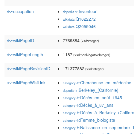
occupation
:Inventeur
dbo:
dbpedia-fr
:Q1622272
wikidata
:Q2055046
wikidata
wikiPageID
7769884
dbo:
(xsd:integer)
wikiPageLength
1187
dbo:
(xsd:nonNegativeInteger)
wikiPageRevisionID
171377882
dbo:
(xsd:integer)
wikiPageWikiLink
:Chercheuse_en_médecine
dbo:
category-fr
:Berkeley_(Californie)
dbpedia-fr
:Décès_en_août_1945
category-fr
:Décès_à_87_ans
category-fr
:Décès_à_Berkeley_(Californ
category-fr
:Femme_biologiste
category-fr
:Naissance_en_septembre_
category-fr