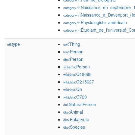
category-fr
:Naissance_en_septembre_
category-fr
:Naissance_à_Davenport_(I
category-fr
:Physiologiste_américain
category-fr
:Étudiant_de_l'université_Cor
category-fr
type
:Thing
rdf:
owl
:Person
foaf
:Person
dbo
:Person
schema
:Q19088
wikidata
:Q215627
wikidata
:Q5
wikidata
:Q729
wikidata
:NaturalPerson
dul
:Animal
dbo
:Eukaryote
dbo
:Species
dbo