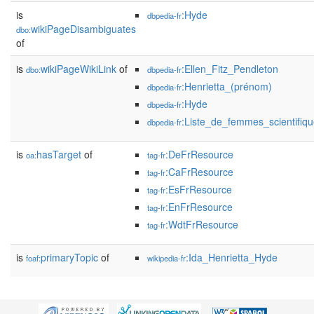
is
:Hyde
dbpedia-fr
wikiPageDisambiguates
dbo:
of
is
wikiPageWikiLink
of
:Ellen_Fitz_Pendleton
dbo:
dbpedia-fr
:Henrietta_(prénom)
dbpedia-fr
:Hyde
dbpedia-fr
:Liste_de_femmes_scientifiq
dbpedia-fr
is
hasTarget
of
:DeFrResource
oa:
tag-fr
:CaFrResource
tag-fr
:EsFrResource
tag-fr
:EnFrResource
tag-fr
:WdtFrResource
tag-fr
is
primaryTopic
of
:Ida_Henrietta_Hyde
foaf:
wikipedia-fr