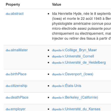
Property
Value
abstract
Ida Henriette Hyde, née le 8 septem
dbo:
(Iowa) et morte le 22 août 1945 à Berk
physiologiste américaine connue pou
micro-électrode assez puissante pour 
chimiquement ou électriquement, mai
injecter ou retirer des tissus à partir d
almaMater
:Collège_Bryn_Mawr
dbo:
dbpedia-fr
:Université_Cornell
dbpedia-fr
:Université_de_Heidelberg
dbpedia-fr
birthPlace
:Davenport_(Iowa)
dbo:
dbpedia-fr
citizenship
:États-Unis
dbo:
dbpedia-fr
deathPlace
:Berkeley_(Californie)
dbo:
dbpedia-fr
employer
:Université_du_Kansas
dbo:
dbpedia-fr