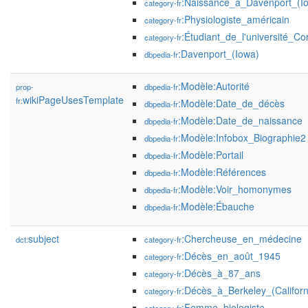
:Naissance_à_Davenport_(I
category-fr
:Physiologiste_américain
category-fr
:Étudiant_de_l'université_Cor
category-fr
:Davenport_(Iowa)
dbpedia-fr
:Modèle:Autorité
prop-
dbpedia-fr
wikiPageUsesTemplate
fr:
:Modèle:Date_de_décès
dbpedia-fr
:Modèle:Date_de_naissance
dbpedia-fr
:Modèle:Infobox_Biographie2
dbpedia-fr
:Modèle:Portail
dbpedia-fr
:Modèle:Références
dbpedia-fr
:Modèle:Voir_homonymes
dbpedia-fr
:Modèle:Ébauche
dbpedia-fr
subject
:Chercheuse_en_médecine
dct:
category-fr
:Décès_en_août_1945
category-fr
:Décès_à_87_ans
category-fr
:Décès_à_Berkeley_(Californ
category-fr
:Femme_biologiste