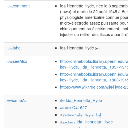
comment
Ida Henriette Hyde, née le 8 septem
rdfs:
(Iowa) et morte le 22 août 1945 à Berk
physiologiste américaine connue pou
micro-électrode assez puissante pour 
chimiquement ou électriquement, mai
injecter ou retirer des tissus à partir d
label
Ida Henrietta Hyde
rdfs:
(en)
seeAlso
http://onlinebooks.library.upenn.ed
rdfs:
key=Hyde,_Ida_Henrietta,_1857-194
http://onlinebooks.library.upenn.ed
key=Hyde,_Ida_Henrietta,_1863-194
https://www.wikitree.com/wiki/Hyde-2
sameAs
:Ida_Henrietta_Hyde
owl:
dbr
:Q41627
wikidata
:إيدا_هنريتا_هايد
dbpedia-ar
:Ida_Henrietta_Hyde
dbpedia-ca