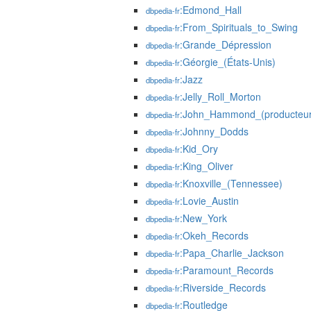
:Edmond_Hall
dbpedia-fr
:From_Spirituals_to_Swing
dbpedia-fr
:Grande_Dépression
dbpedia-fr
:Géorgie_(États-Unis)
dbpedia-fr
:Jazz
dbpedia-fr
:Jelly_Roll_Morton
dbpedia-fr
:John_Hammond_(producteur
dbpedia-fr
:Johnny_Dodds
dbpedia-fr
:Kid_Ory
dbpedia-fr
:King_Oliver
dbpedia-fr
:Knoxville_(Tennessee)
dbpedia-fr
:Lovie_Austin
dbpedia-fr
:New_York
dbpedia-fr
:Okeh_Records
dbpedia-fr
:Papa_Charlie_Jackson
dbpedia-fr
:Paramount_Records
dbpedia-fr
:Riverside_Records
dbpedia-fr
:Routledge
dbpedia-fr