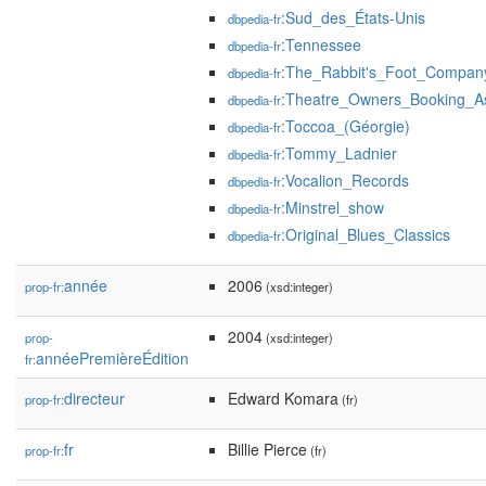
:Sud_des_États-Unis
dbpedia-fr
:Tennessee
dbpedia-fr
:The_Rabbit's_Foot_Compan
dbpedia-fr
:Theatre_Owners_Booking_As
dbpedia-fr
:Toccoa_(Géorgie)
dbpedia-fr
:Tommy_Ladnier
dbpedia-fr
:Vocalion_Records
dbpedia-fr
:Minstrel_show
dbpedia-fr
:Original_Blues_Classics
dbpedia-fr
année
2006
prop-fr:
(xsd:integer)
2004
prop-
(xsd:integer)
annéePremièreÉdition
fr:
directeur
Edward Komara
prop-fr:
(fr)
fr
Billie Pierce
prop-fr:
(fr)