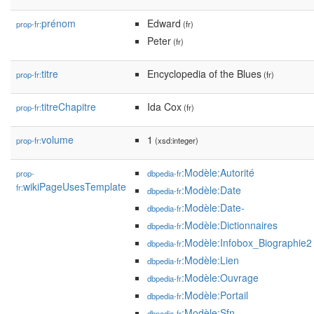
prénom
Edward
prop-fr:
(fr)
Peter
(fr)
titre
Encyclopedia of the Blues
prop-fr:
(fr)
titreChapitre
Ida Cox
prop-fr:
(fr)
volume
1
prop-fr:
(xsd:integer)
:Modèle:Autorité
prop-
dbpedia-fr
wikiPageUsesTemplate
fr:
:Modèle:Date
dbpedia-fr
:Modèle:Date-
dbpedia-fr
:Modèle:Dictionnaires
dbpedia-fr
:Modèle:Infobox_Biographie2
dbpedia-fr
:Modèle:Lien
dbpedia-fr
:Modèle:Ouvrage
dbpedia-fr
:Modèle:Portail
dbpedia-fr
:Modèle:Sfn
dbpedia-fr