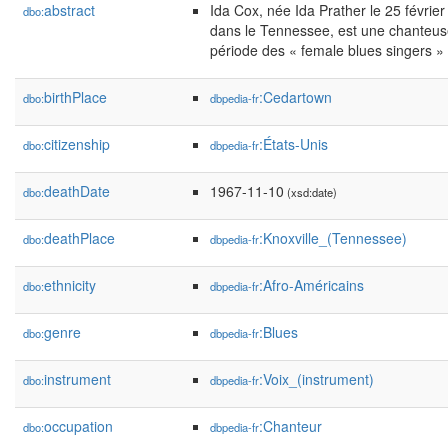
abstract
Ida Cox, née Ida Prather le 25 févri
dbo:
dans le Tennessee, est une chanteuse
période des « female blues singers »
birthPlace
:Cedartown
dbo:
dbpedia-fr
citizenship
:États-Unis
dbo:
dbpedia-fr
deathDate
1967-11-10
dbo:
(xsd:date)
deathPlace
:Knoxville_(Tennessee)
dbo:
dbpedia-fr
ethnicity
:Afro-Américains
dbo:
dbpedia-fr
genre
:Blues
dbo:
dbpedia-fr
instrument
:Voix_(instrument)
dbo:
dbpedia-fr
occupation
:Chanteur
dbo:
dbpedia-fr