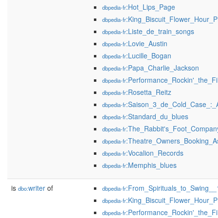
:Hot_Lips_Page
dbpedia-fr
:King_Biscuit_Flower_Hour_
dbpedia-fr
:Liste_de_train_songs
dbpedia-fr
:Lovie_Austin
dbpedia-fr
:Lucille_Bogan
dbpedia-fr
:Papa_Charlie_Jackson
dbpedia-fr
:Performance_Rockin'_the_Fi
dbpedia-fr
:Rosetta_Reitz
dbpedia-fr
:Saison_3_de_Cold_Case_:_A
dbpedia-fr
:Standard_du_blues
dbpedia-fr
:The_Rabbit's_Foot_Compan
dbpedia-fr
:Theatre_Owners_Booking_As
dbpedia-fr
:Vocalion_Records
dbpedia-fr
:Memphis_blues
dbpedia-fr
is
writer
of
:From_Spirituals_to_Swing_
dbo:
dbpedia-fr
:King_Biscuit_Flower_Hour_
dbpedia-fr
:Performance_Rockin'_the_F
dbpedia-fr