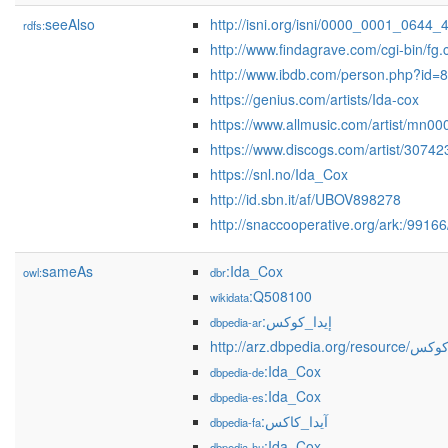
seeAlso
http://isni.org/isni/0000_0001_0644_
rdfs:
http://www.findagrave.com/cgi-bin/
http://www.ibdb.com/person.php?id=
https://genius.com/artists/Ida-cox
https://www.allmusic.com/artist/mn0
https://www.discogs.com/artist/30742
https://snl.no/Ida_Cox
http://id.sbn.it/af/UBOV898278
http://snaccooperative.org/ark:/991
sameAs
:Ida_Cox
owl:
dbr
:Q508100
wikidata
:إيدا_كوكس
dbpedia-ar
http://arz.dbpedia.org/
:Ida_Cox
dbpedia-de
:Ida_Cox
dbpedia-es
:آیدا_کاکس
dbpedia-fa
:Ida_Cox
dbpedia-hu