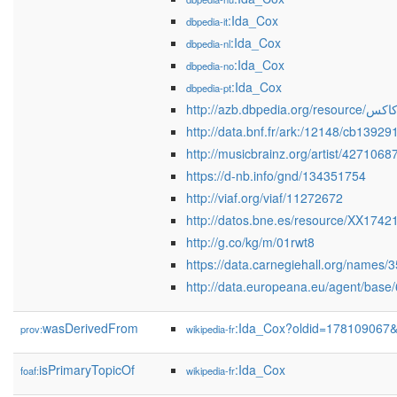
:Ida_Cox
dbpedia-it
:Ida_Cox
dbpedia-nl
:Ida_Cox
dbpedia-no
:Ida_Cox
dbpedia-pt
http://azb.dbpedia.org
http://data.bnf.fr/ark:/12148/cb1392
http://musicbrainz.org/artist/42710
https://d-nb.info/gnd/134351754
http://viaf.org/viaf/11272672
http://datos.bne.es/resource/XX1742
http://g.co/kg/m/01rwt8
https://data.carnegiehall.org/names/
http://data.europeana.eu/agent/base
wasDerivedFrom
:Ida_Cox?oldid=178109067
prov:
wikipedia-fr
isPrimaryTopicOf
:Ida_Cox
foaf:
wikipedia-fr