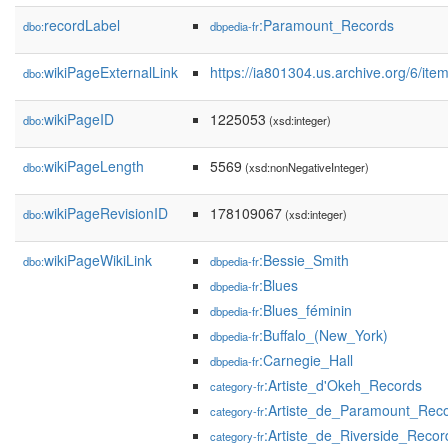
recordLabel
:Paramount_Records
dbo:
dbpedia-fr
wikiPageExternalLink
https://ia801304.us.archive.org/6/i
dbo:
wikiPageID
1225053
dbo:
(xsd:integer)
wikiPageLength
5569
dbo:
(xsd:nonNegativeInteger)
wikiPageRevisionID
178109067
dbo:
(xsd:integer)
wikiPageWikiLink
:Bessie_Smith
dbo:
dbpedia-fr
:Blues
dbpedia-fr
:Blues_féminin
dbpedia-fr
:Buffalo_(New_York)
dbpedia-fr
:Carnegie_Hall
dbpedia-fr
:Artiste_d'Okeh_Records
category-fr
:Artiste_de_Paramount_Rec
category-fr
:Artiste_de_Riverside_Recor
category-fr