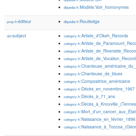
:Modèle:Voir_homonymes
dbpedia-fr
éditeur
:Routledge
prop-fr:
dbpedia-fr
subject
:Artiste_d'Okeh_Records
dct:
category-fr
:Artiste_de_Paramount_Rec
category-fr
:Artiste_de_Riverside_Recor
category-fr
:Artiste_de_Vocalion_Record
category-fr
:Chanteuse_américaine_du_
category-fr
:Chanteuse_de_blues
category-fr
:Compositrice_américaine
category-fr
:Décès_en_novembre_1967
category-fr
:Décès_à_71_ans
category-fr
:Décès_à_Knoxville_(Tennes
category-fr
:Mort_d'un_cancer_aux_État
category-fr
:Naissance_en_février_1896
category-fr
:Naissance_à_Toccoa_(Géor
category-fr