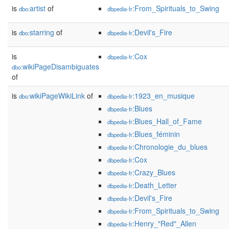
is
artist
of
:From_Spirituals_to_Swing
dbo:
dbpedia-fr
is
starring
of
:Devil's_Fire
dbo:
dbpedia-fr
is
:Cox
dbpedia-fr
wikiPageDisambiguates
dbo:
of
is
wikiPageWikiLink
of
:1923_en_musique
dbo:
dbpedia-fr
:Blues
dbpedia-fr
:Blues_Hall_of_Fame
dbpedia-fr
:Blues_féminin
dbpedia-fr
:Chronologie_du_blues
dbpedia-fr
:Cox
dbpedia-fr
:Crazy_Blues
dbpedia-fr
:Death_Letter
dbpedia-fr
:Devil's_Fire
dbpedia-fr
:From_Spirituals_to_Swing
dbpedia-fr
:Henry_"Red"_Allen
dbpedia-fr