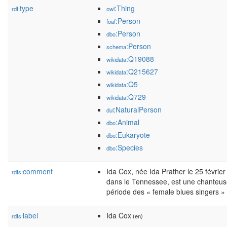
type
:Thing
rdf:
owl
:Person
foaf
:Person
dbo
:Person
schema
:Q19088
wikidata
:Q215627
wikidata
:Q5
wikidata
:Q729
wikidata
:NaturalPerson
dul
:Animal
dbo
:Eukaryote
dbo
:Species
dbo
comment
Ida Cox, née Ida Prather le 25 févri
rdfs:
dans le Tennessee, est une chanteuse
période des « female blues singers »
label
Ida Cox
rdfs:
(en)