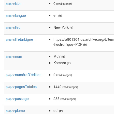
isbn
0
prop-fr:
(xsd:integer)
langue
en
prop-fr:
(fr)
lieu
New York
prop-fr:
(fr)
lireEnLigne
https://ia801304.us.archive.org/6/i
prop-fr:
électronique=PDF
(fr)
nom
Muir
prop-fr:
(fr)
Komara
(fr)
numéroD'édition
2
prop-fr:
(xsd:integer)
pagesTotales
1440
prop-fr:
(xsd:integer)
passage
235
prop-fr:
(xsd:integer)
plume
oui
prop-fr:
(fr)