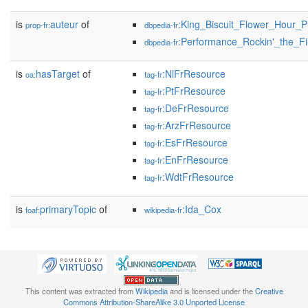
is
auteur
of
:King_Biscuit_Flower_Hour_
prop-fr:
dbpedia-fr
:Performance_Rockin'_the_Fi
dbpedia-fr
is
hasTarget
of
:NlFrResource
oa:
tag-fr
:PtFrResource
tag-fr
:DeFrResource
tag-fr
:ArzFrResource
tag-fr
:EsFrResource
tag-fr
:EnFrResource
tag-fr
:WdtFrResource
tag-fr
is
primaryTopic
of
:Ida_Cox
foaf:
wikipedia-fr
This content was extracted from
Wikipedia
and is licensed under the
Creative
Commons Attribution-ShareAlike 3.0 Unported License