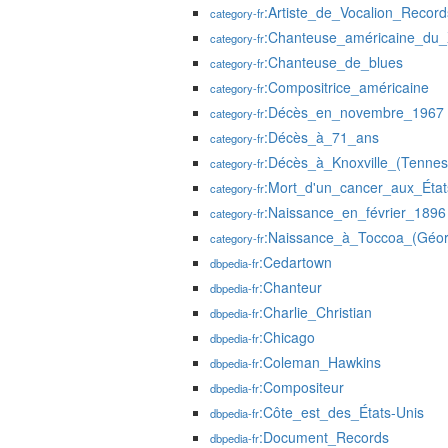
:Artiste_de_Vocalion_Record
category-fr
:Chanteuse_américaine_du_
category-fr
:Chanteuse_de_blues
category-fr
:Compositrice_américaine
category-fr
:Décès_en_novembre_1967
category-fr
:Décès_à_71_ans
category-fr
:Décès_à_Knoxville_(Tennes
category-fr
:Mort_d'un_cancer_aux_État
category-fr
:Naissance_en_février_1896
category-fr
:Naissance_à_Toccoa_(Géor
category-fr
:Cedartown
dbpedia-fr
:Chanteur
dbpedia-fr
:Charlie_Christian
dbpedia-fr
:Chicago
dbpedia-fr
:Coleman_Hawkins
dbpedia-fr
:Compositeur
dbpedia-fr
:Côte_est_des_États-Unis
dbpedia-fr
:Document_Records
dbpedia-fr