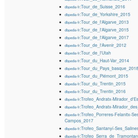
:Tour_de_Suisse_2016
dbpedia-fr
:Tour_de_Yorkshire_2015
dbpedia-fr
:Tour_de_l'Algarve_2013
dbpedia-fr
:Tour_de_l'Algarve_2015
dbpedia-fr
:Tour_de_l'Algarve_2017
dbpedia-fr
:Tour_de_l'Avenir_2012
dbpedia-fr
:Tour_de_l'Utah
dbpedia-fr
:Tour_du_Haut-Var_2014
dbpedia-fr
:Tour_du_Pays_basque_201
dbpedia-fr
:Tour_du_Piémont_2015
dbpedia-fr
:Tour_du_Trentin_2015
dbpedia-fr
:Tour_du_Trentin_2016
dbpedia-fr
:Trofeo_Andratx-Mirador_d'
dbpedia-fr
:Trofeo_Andratx-Mirador_de
dbpedia-fr
:Trofeo_Porreres-Felanitx-Se
dbpedia-fr
Campos_2017
:Trofeo_Santanyí-Ses_Salin
dbpedia-fr
:Trofeo_Serra_de_Tramonta
dbpedia-fr