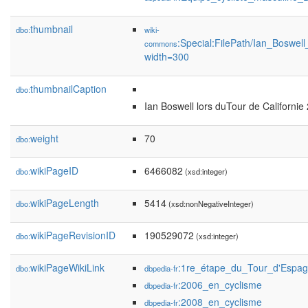
thumbnail
dbo:
wiki-
:Special:FilePath/Ian_Boswe
commons
width=300
thumbnailCaption
dbo:
Ian Boswell lors duTour de Californie
weight
70
dbo:
wikiPageID
6466082
dbo:
(xsd:integer)
wikiPageLength
5414
dbo:
(xsd:nonNegativeInteger)
wikiPageRevisionID
190529072
dbo:
(xsd:integer)
wikiPageWikiLink
:1re_étape_du_Tour_d'Espa
dbo:
dbpedia-fr
:2006_en_cyclisme
dbpedia-fr
:2008_en_cyclisme
dbpedia-fr