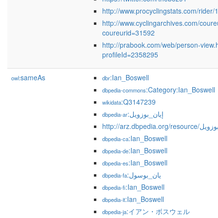
http://www.procyclingstats.com/rider
http://www.cyclingarchives.com/coure
coureurid=31592
http://prabook.com/web/person-view.
profileId=2358295
sameAs
:Ian_Boswell
owl:
dbr
:Category:Ian_Boswell
dbpedia-commons
:Q3147239
wikidata
:إيان_بوزويل
dbpedia-ar
http://arz.dbpedia.org/
:Ian_Boswell
dbpedia-ca
:Ian_Boswell
dbpedia-de
:Ian_Boswell
dbpedia-es
:یان_بوسول
dbpedia-fa
:Ian_Boswell
dbpedia-fi
:Ian_Boswell
dbpedia-it
:イアン・ボスウェル
dbpedia-ja