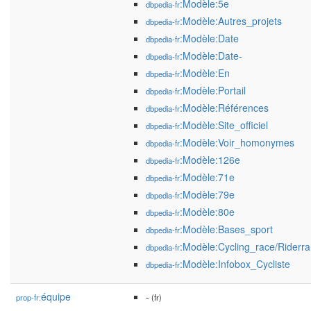
:Modèle:5e
dbpedia-fr
:Modèle:Autres_projets
dbpedia-fr
:Modèle:Date
dbpedia-fr
:Modèle:Date-
dbpedia-fr
:Modèle:En
dbpedia-fr
:Modèle:Portail
dbpedia-fr
:Modèle:Références
dbpedia-fr
:Modèle:Site_officiel
dbpedia-fr
:Modèle:Voir_homonymes
dbpedia-fr
:Modèle:126e
dbpedia-fr
:Modèle:71e
dbpedia-fr
:Modèle:79e
dbpedia-fr
:Modèle:80e
dbpedia-fr
:Modèle:Bases_sport
dbpedia-fr
:Modèle:Cycling_race/Riderra
dbpedia-fr
:Modèle:Infobox_Cycliste
dbpedia-fr
équipe
-
prop-fr:
(fr)