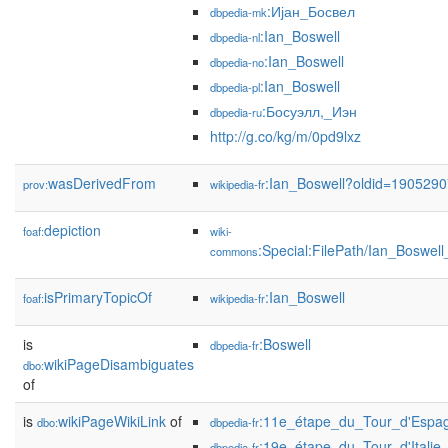
:Ијан_Босвел
dbpedia-mk
:Ian_Boswell
dbpedia-nl
:Ian_Boswell
dbpedia-no
:Ian_Boswell
dbpedia-pl
:Босуэлл,_Иэн
dbpedia-ru
http://g.co/kg/m/0pd9lxz
wasDerivedFrom
:Ian_Boswell?oldid=190529
prov:
wikipedia-fr
depiction
foaf:
wiki-
:Special:FilePath/Ian_Boswel
commons
isPrimaryTopicOf
:Ian_Boswell
foaf:
wikipedia-fr
is
:Boswell
dbpedia-fr
wikiPageDisambiguates
dbo:
of
is
wikiPageWikiLink
of
:11e_étape_du_Tour_d'Espa
dbo:
dbpedia-fr
:19e_étape_du_Tour_d'Italie
dbpedia-fr