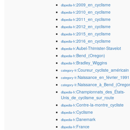
:2009_en_cyclisme
dbpedia-fr
:2010_en_cyclisme
dbpedia-fr
:2011_en_cyclisme
dbpedia-fr
:2012_en_cyclisme
dbpedia-fr
:2015_en_cyclisme
dbpedia-fr
:2016_en_cyclisme
dbpedia-fr
:Aubel-Thimister-Stavelot
dbpedia-fr
:Bend_(Oregon)
dbpedia-fr
:Bradley_Wiggins
dbpedia-fr
:Coureur_cycliste_américain
category-fr
:Naissance_en_février_1991
category-fr
:Naissance_à_Bend_(Orego
category-fr
:Championnats_des_États-
dbpedia-fr
Unis_de_cyclisme_sur_route
:Contre-la-montre_cycliste
dbpedia-fr
:Cyclisme
dbpedia-fr
:Danemark
dbpedia-fr
:France
dbpedia-fr