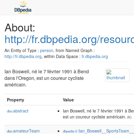
About:
http://fr.dbpedia.org/resou
An Entity of Type :
person
, from Named Graph :
http://fr.dbpedia.org
, within Data Space :
fr.dbpedia.org
Ian Boswell, né le 7 février 1991 à Bend
dans l'Oregon, est un coureur cycliste
américain.
Property
Value
abstract
Ian Boswell, né le 7 février 1991 à B
dbo:
est un coureur cycliste américain.
(fr)
amateurTeam
:Ian_Boswell__SportsTeam_
dbo:
dbpedia-fr