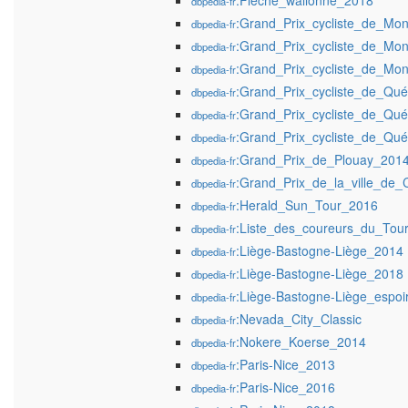
:Flèche_wallonne_2018
dbpedia-fr
:Grand_Prix_cycliste_de_Mon
dbpedia-fr
:Grand_Prix_cycliste_de_Mon
dbpedia-fr
:Grand_Prix_cycliste_de_Mon
dbpedia-fr
:Grand_Prix_cycliste_de_Qu
dbpedia-fr
:Grand_Prix_cycliste_de_Qu
dbpedia-fr
:Grand_Prix_cycliste_de_Qu
dbpedia-fr
:Grand_Prix_de_Plouay_201
dbpedia-fr
:Grand_Prix_de_la_ville_de
dbpedia-fr
:Herald_Sun_Tour_2016
dbpedia-fr
:Liste_des_coureurs_du_To
dbpedia-fr
:Liège-Bastogne-Liège_2014
dbpedia-fr
:Liège-Bastogne-Liège_2018
dbpedia-fr
:Liège-Bastogne-Liège_espoi
dbpedia-fr
:Nevada_City_Classic
dbpedia-fr
:Nokere_Koerse_2014
dbpedia-fr
:Paris-Nice_2013
dbpedia-fr
:Paris-Nice_2016
dbpedia-fr