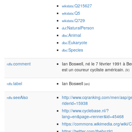
:Q215627
wikidata
:Q5
wikidata
:Q729
wikidata
:NaturalPerson
dul
:Animal
dbo
:Eukaryote
dbo
:Species
dbo
comment
Ian Boswell, né le 7 février 1991 à B
rdfs:
est un coureur cycliste américain.
(fr)
label
Ian Boswell
rdfs:
(en)
seeAlso
http://www.cqranking.com/men/asp/ge
rdfs:
riderid=15938
http://www.cyclebase.nl/?
lang=en&page=renner&id=45468
https://commons.wikimedia.org/wiki/
https://twitter.com/theboz91