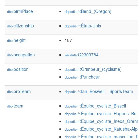
birthPlace
:Bend_(Oregon)
dbo:
dbpedia-fr
citizenship
:États-Unis
dbo:
dbpedia-fr
height
187
dbo:
occupation
:Q2309784
dbo:
wikidata
position
:Grimpeur_(cyclisme)
dbo:
dbpedia-fr
:Puncheur
dbpedia-fr
proTeam
:Ian_Boswell__SportsTeam_
dbo:
dbpedia-fr
team
:Équipe_cycliste_Bissell
dbo:
dbpedia-fr
:Équipe_cycliste_Hagens_B
dbpedia-fr
:Équipe_cycliste_Ineos_Gren
dbpedia-fr
:Équipe_cycliste_Katusha-Alp
dbpedia-fr
:Équipe_cycliste_masculine
dbpedia-fr