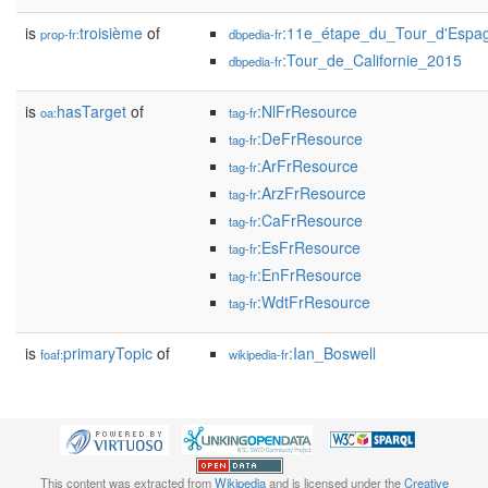
is
troisième
of
:11e_étape_du_Tour_d'Espa
prop-fr:
dbpedia-fr
:Tour_de_Californie_2015
dbpedia-fr
is
hasTarget
of
:NlFrResource
oa:
tag-fr
:DeFrResource
tag-fr
:ArFrResource
tag-fr
:ArzFrResource
tag-fr
:CaFrResource
tag-fr
:EsFrResource
tag-fr
:EnFrResource
tag-fr
:WdtFrResource
tag-fr
is
primaryTopic
of
:Ian_Boswell
foaf:
wikipedia-fr
This content was extracted from
Wikipedia
and is licensed under the
Creative