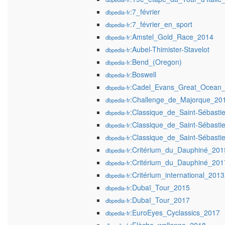
:7_février
dbpedia-fr
:7_février_en_sport
dbpedia-fr
:Amstel_Gold_Race_2014
dbpedia-fr
:Aubel-Thimister-Stavelot
dbpedia-fr
:Bend_(Oregon)
dbpedia-fr
:Boswell
dbpedia-fr
:Cadel_Evans_Great_Ocean
dbpedia-fr
:Challenge_de_Majorque_20
dbpedia-fr
:Classique_de_Saint-Sébasti
dbpedia-fr
:Classique_de_Saint-Sébasti
dbpedia-fr
:Classique_de_Saint-Sébasti
dbpedia-fr
:Critérium_du_Dauphiné_201
dbpedia-fr
:Critérium_du_Dauphiné_201
dbpedia-fr
:Critérium_international_2013
dbpedia-fr
:Dubaï_Tour_2015
dbpedia-fr
:Dubaï_Tour_2017
dbpedia-fr
:EuroEyes_Cyclassics_2017
dbpedia-fr