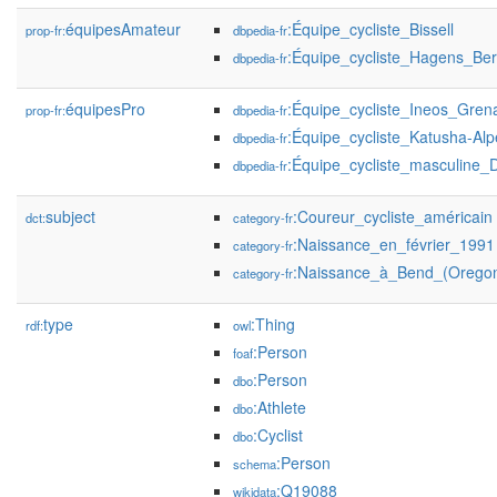
équipesAmateur
:Équipe_cycliste_Bissell
prop-fr:
dbpedia-fr
:Équipe_cycliste_Hagens_B
dbpedia-fr
équipesPro
:Équipe_cycliste_Ineos_Gren
prop-fr:
dbpedia-fr
:Équipe_cycliste_Katusha-Alp
dbpedia-fr
:Équipe_cycliste_masculine
dbpedia-fr
subject
:Coureur_cycliste_américain
dct:
category-fr
:Naissance_en_février_1991
category-fr
:Naissance_à_Bend_(Orego
category-fr
type
:Thing
rdf:
owl
:Person
foaf
:Person
dbo
:Athlete
dbo
:Cyclist
dbo
:Person
schema
:Q19088
wikidata