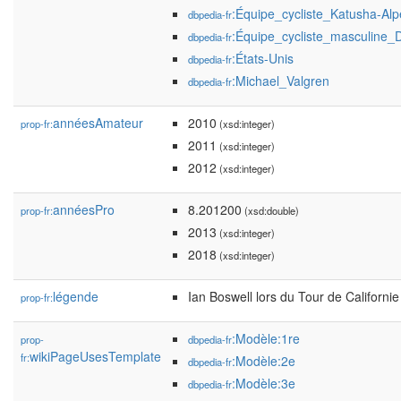
:Équipe_cycliste_Katusha-Alp
dbpedia-fr
:Équipe_cycliste_masculine
dbpedia-fr
:États-Unis
dbpedia-fr
:Michael_Valgren
dbpedia-fr
annéesAmateur
2010
prop-fr:
(xsd:integer)
2011
(xsd:integer)
2012
(xsd:integer)
annéesPro
8.201200
prop-fr:
(xsd:double)
2013
(xsd:integer)
2018
(xsd:integer)
légende
Ian Boswell lors du Tour de Californi
prop-fr:
:Modèle:1re
prop-
dbpedia-fr
wikiPageUsesTemplate
fr:
:Modèle:2e
dbpedia-fr
:Modèle:3e
dbpedia-fr