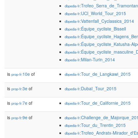
:Trofeo_Serra_de_Tramonta
dbpedia-fr
:UCI_World_Tour_2015
dbpedia-fr
:Vattenfall_Cyclassics_2014
dbpedia-fr
:Équipe_cycliste_Bissell
dbpedia-fr
:Équipe_cycliste_Hagens_B
dbpedia-fr
:Équipe_cycliste_Katusha-Alp
dbpedia-fr
:Équipe_cycliste_masculine
dbpedia-fr
:Milan-Turin_2014
dbpedia-fr
is
10e
of
:Tour_de_Langkawi_2015
prop-fr:
dbpedia-fr
is
3e
of
:Dubaï_Tour_2015
prop-fr:
dbpedia-fr
is
7e
of
:Tour_de_Californie_2015
prop-fr:
dbpedia-fr
is
9e
of
:Challenge_de_Majorque_20
prop-fr:
dbpedia-fr
:Tour_du_Trentin_2015
dbpedia-fr
:Trofeo_Andratx-Mirador_d'
dbpedia-fr