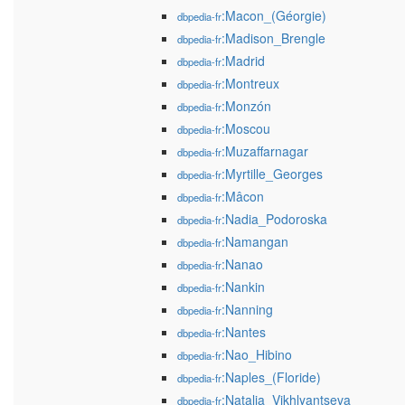
:Macon_(Géorgie)
dbpedia-fr
:Madison_Brengle
dbpedia-fr
:Madrid
dbpedia-fr
:Montreux
dbpedia-fr
:Monzón
dbpedia-fr
:Moscou
dbpedia-fr
:Muzaffarnagar
dbpedia-fr
:Myrtille_Georges
dbpedia-fr
:Mâcon
dbpedia-fr
:Nadia_Podoroska
dbpedia-fr
:Namangan
dbpedia-fr
:Nanao
dbpedia-fr
:Nankin
dbpedia-fr
:Nanning
dbpedia-fr
:Nantes
dbpedia-fr
:Nao_Hibino
dbpedia-fr
:Naples_(Floride)
dbpedia-fr
:Natalia_Vikhlyantseva
dbpedia-fr