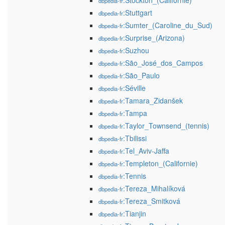
:Stockton_(Californie)
dbpedia-fr
:Stuttgart
dbpedia-fr
:Sumter_(Caroline_du_Sud)
dbpedia-fr
:Surprise_(Arizona)
dbpedia-fr
:Suzhou
dbpedia-fr
:São_José_dos_Campos
dbpedia-fr
:São_Paulo
dbpedia-fr
:Séville
dbpedia-fr
:Tamara_Zidanšek
dbpedia-fr
:Tampa
dbpedia-fr
:Taylor_Townsend_(tennis)
dbpedia-fr
:Tbilissi
dbpedia-fr
:Tel_Aviv-Jaffa
dbpedia-fr
:Templeton_(Californie)
dbpedia-fr
:Tennis
dbpedia-fr
:Tereza_Mihalíková
dbpedia-fr
:Tereza_Smitková
dbpedia-fr
:Tianjin
dbpedia-fr