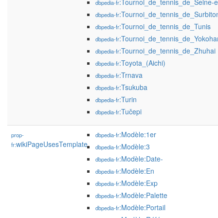
:Tournoi_de_tennis_de_Seine-
dbpedia-fr
:Tournoi_de_tennis_de_Surbito
dbpedia-fr
:Tournoi_de_tennis_de_Tunis
dbpedia-fr
:Tournoi_de_tennis_de_Yokoh
dbpedia-fr
:Tournoi_de_tennis_de_Zhuhai
dbpedia-fr
:Toyota_(Aichi)
dbpedia-fr
:Trnava
dbpedia-fr
:Tsukuba
dbpedia-fr
:Turin
dbpedia-fr
:Tučepi
dbpedia-fr
:Modèle:1er
prop-
dbpedia-fr
wikiPageUsesTemplate
fr:
:Modèle:3
dbpedia-fr
:Modèle:Date-
dbpedia-fr
:Modèle:En
dbpedia-fr
:Modèle:Exp
dbpedia-fr
:Modèle:Palette
dbpedia-fr
:Modèle:Portail
dbpedia-fr