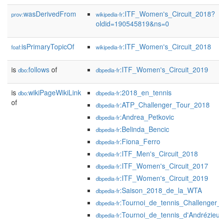
wasDerivedFrom
:ITF_Women's_Circuit_2018?
prov:
wikipedia-fr
oldid=190545819&ns=0
isPrimaryTopicOf
:ITF_Women's_Circuit_2018
foaf:
wikipedia-fr
is
follows
of
:ITF_Women's_Circuit_2019
dbo:
dbpedia-fr
is
wikiPageWikiLink
:2018_en_tennis
dbo:
dbpedia-fr
of
:ATP_Challenger_Tour_2018
dbpedia-fr
:Andrea_Petkovic
dbpedia-fr
:Belinda_Bencic
dbpedia-fr
:Fiona_Ferro
dbpedia-fr
:ITF_Men's_Circuit_2018
dbpedia-fr
:ITF_Women's_Circuit_2017
dbpedia-fr
:ITF_Women's_Circuit_2019
dbpedia-fr
:Saison_2018_de_la_WTA
dbpedia-fr
:Tournoi_de_tennis_Challenge
dbpedia-fr
:Tournoi_de_tennis_d'Andrézie
dbpedia-fr