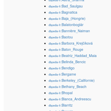
dbpedia-fr
:Bad_Saulgau
dbpedia-fr
:Bagnatica
dbpedia-fr
:Baja_(Hongrie)
dbpedia-fr
:Balatonboglár
dbpedia-fr
:Bannière_Naiman
dbpedia-fr
:Baotou
dbpedia-fr
:Barbora_Krejčíková
dbpedia-fr
:Baton_Rouge
dbpedia-fr
:Beatriz_Haddad_Maia
dbpedia-fr
:Belinda_Bencic
dbpedia-fr
:Bendigo
dbpedia-fr
:Bergame
dbpedia-fr
:Berkeley_(Californie)
dbpedia-fr
:Bethany_Beach
dbpedia-fr
:Bhopal
dbpedia-fr
:Bianca_Andreescu
dbpedia-fr
:Biarritz
dbpedia-fr