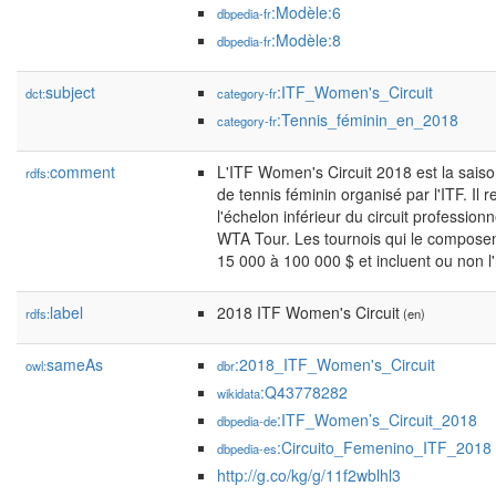
:Modèle:6
dbpedia-fr
:Modèle:8
dbpedia-fr
subject
:ITF_Women's_Circuit
dct:
category-fr
:Tennis_féminin_en_2018
category-fr
comment
L'ITF Women's Circuit 2018 est la saiso
rdfs:
de tennis féminin organisé par l'ITF. Il 
l'échelon inférieur du circuit professionn
WTA Tour. Les tournois qui le composen
15 000 à 100 000 $ et incluent ou non 
label
2018 ITF Women's Circuit
rdfs:
(en)
sameAs
:2018_ITF_Women's_Circuit
owl:
dbr
:Q43778282
wikidata
:ITF_Women’s_Circuit_2018
dbpedia-de
:Circuito_Femenino_ITF_2018
dbpedia-es
http://g.co/kg/g/11f2wblhl3