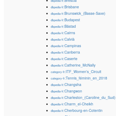
:Brescia
dbpedia-fr
:Brisbane
dbpedia-fr
:Brunswick_(Basse-Saxe)
dbpedia-fr
:Budapest
dbpedia-fr
:Båstad
dbpedia-fr
:Cairns
dbpedia-fr
:Calvià
dbpedia-fr
:Campinas
dbpedia-fr
:Canberra
dbpedia-fr
:Caserte
dbpedia-fr
:Catherine_McNally
dbpedia-fr
:ITF_Women's_Circuit
category-fr
:Tennis_féminin_en_2018
category-fr
:Changsha
dbpedia-fr
:Changwon
dbpedia-fr
:Charleston_(Caroline_du_Sud)
dbpedia-fr
:Charm_el-Cheikh
dbpedia-fr
:Cherbourg-en-Cotentin
dbpedia-fr