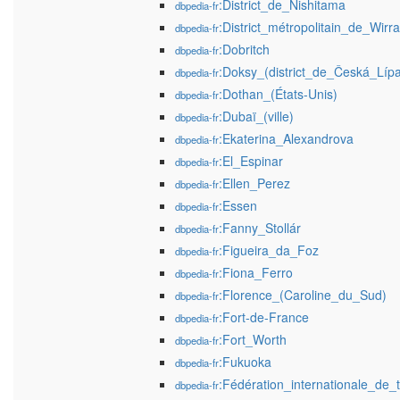
:District_de_Nishitama
dbpedia-fr
:District_métropolitain_de_Wirra
dbpedia-fr
:Dobritch
dbpedia-fr
:Doksy_(district_de_Česká_Líp
dbpedia-fr
:Dothan_(États-Unis)
dbpedia-fr
:Dubaï_(ville)
dbpedia-fr
:Ekaterina_Alexandrova
dbpedia-fr
:El_Espinar
dbpedia-fr
:Ellen_Perez
dbpedia-fr
:Essen
dbpedia-fr
:Fanny_Stollár
dbpedia-fr
:Figueira_da_Foz
dbpedia-fr
:Fiona_Ferro
dbpedia-fr
:Florence_(Caroline_du_Sud)
dbpedia-fr
:Fort-de-France
dbpedia-fr
:Fort_Worth
dbpedia-fr
:Fukuoka
dbpedia-fr
:Fédération_internationale_de_
dbpedia-fr