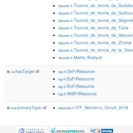
:Tournoi_de_tennis_de_Surbito
dbpedia-fr
:Tournoi_de_tennis_de_Suzhou
dbpedia-fr
:Tournoi_de_tennis_de_Ségovi
dbpedia-fr
:Tournoi_de_tennis_de_Tunis
dbpedia-fr
:Tournoi_de_tennis_de_Vancou
dbpedia-fr
:Tournoi_de_tennis_de_Zhuhai
dbpedia-fr
:Tournoi_de_tennis_de_la_Vien
dbpedia-fr
:Marta_Kostyuk
dbpedia-fr
is
hasTarget
of
:DeFrResource
oa:
tag-fr
:EsFrResource
tag-fr
:EnFrResource
tag-fr
:WdtFrResource
tag-fr
is
primaryTopic
of
:ITF_Women's_Circuit_2018
foaf:
wikipedia-fr