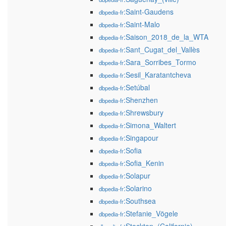
:Saint-Gaudens
dbpedia-fr
:Saint-Malo
dbpedia-fr
:Saison_2018_de_la_WTA
dbpedia-fr
:Sant_Cugat_del_Vallès
dbpedia-fr
:Sara_Sorribes_Tormo
dbpedia-fr
:Sesil_Karatantcheva
dbpedia-fr
:Setúbal
dbpedia-fr
:Shenzhen
dbpedia-fr
:Shrewsbury
dbpedia-fr
:Simona_Waltert
dbpedia-fr
:Singapour
dbpedia-fr
:Sofia
dbpedia-fr
:Sofia_Kenin
dbpedia-fr
:Solapur
dbpedia-fr
:Solarino
dbpedia-fr
:Southsea
dbpedia-fr
:Stefanie_Vögele
dbpedia-fr