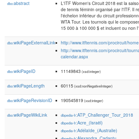
abstract
L'ITF Women's Circuit 2018 est la saiso
dbo:
de tennis féminin organisé par l'ITF. Il 
l'échelon inférieur du circuit professionn
WTA Tour. Les tournois qui le composen
15 000 à 100 000 $ et incluent ou non 
wikiPageExternalLink
http://www.itftennis.com/procircuit/hom
dbo:
http://www.itftennis.com/procircuit/tou
calendar.aspx
wikiPageID
11149843
dbo:
(xsd:integer)
wikiPageLength
60115
dbo:
(xsd:nonNegativeInteger)
wikiPageRevisionID
190545819
dbo:
(xsd:integer)
wikiPageWikiLink
:ATP_Challenger_Tour_2018
dbo:
dbpedia-fr
:Acre_(Israël)
dbpedia-fr
:Adélaïde_(Australie)
dbpedia-fr
:Alexandra_Cadanțu
dbpedia-fr