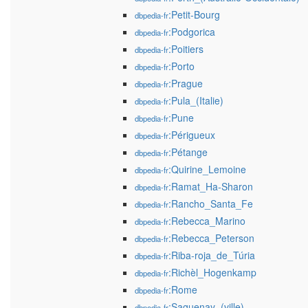
:Petit-Bourg
dbpedia-fr
:Podgorica
dbpedia-fr
:Poitiers
dbpedia-fr
:Porto
dbpedia-fr
:Prague
dbpedia-fr
:Pula_(Italie)
dbpedia-fr
:Pune
dbpedia-fr
:Périgueux
dbpedia-fr
:Pétange
dbpedia-fr
:Quirine_Lemoine
dbpedia-fr
:Ramat_Ha-Sharon
dbpedia-fr
:Rancho_Santa_Fe
dbpedia-fr
:Rebecca_Marino
dbpedia-fr
:Rebecca_Peterson
dbpedia-fr
:Riba-roja_de_Túria
dbpedia-fr
:Richèl_Hogenkamp
dbpedia-fr
:Rome
dbpedia-fr
:Saguenay_(ville)
dbpedia-fr