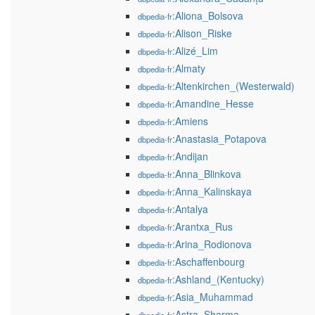
:Aliona_Bolsova
dbpedia-fr
:Alison_Riske
dbpedia-fr
:Alizé_Lim
dbpedia-fr
:Almaty
dbpedia-fr
:Altenkirchen_(Westerwald)
dbpedia-fr
:Amandine_Hesse
dbpedia-fr
:Amiens
dbpedia-fr
:Anastasia_Potapova
dbpedia-fr
:Andijan
dbpedia-fr
:Anna_Blinkova
dbpedia-fr
:Anna_Kalinskaya
dbpedia-fr
:Antalya
dbpedia-fr
:Arantxa_Rus
dbpedia-fr
:Arina_Rodionova
dbpedia-fr
:Aschaffenbourg
dbpedia-fr
:Ashland_(Kentucky)
dbpedia-fr
:Asia_Muhammad
dbpedia-fr
:Astra_Sharma