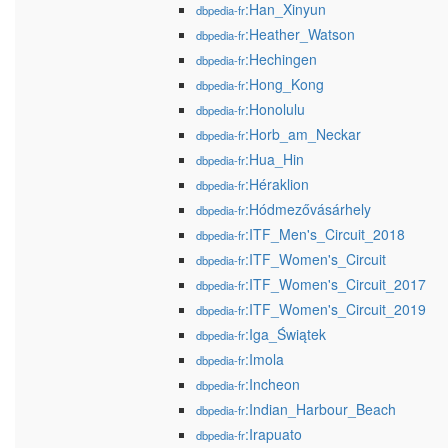
:Han_Xinyun
dbpedia-fr
:Heather_Watson
dbpedia-fr
:Hechingen
dbpedia-fr
:Hong_Kong
dbpedia-fr
:Honolulu
dbpedia-fr
:Horb_am_Neckar
dbpedia-fr
:Hua_Hin
dbpedia-fr
:Héraklion
dbpedia-fr
:Hódmezővásárhely
dbpedia-fr
:ITF_Men's_Circuit_2018
dbpedia-fr
:ITF_Women's_Circuit
dbpedia-fr
:ITF_Women's_Circuit_2017
dbpedia-fr
:ITF_Women's_Circuit_2019
dbpedia-fr
:Iga_Świątek
dbpedia-fr
:Imola
dbpedia-fr
:Incheon
dbpedia-fr
:Indian_Harbour_Beach
dbpedia-fr
:Irapuato
dbpedia-fr