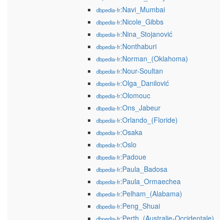
:Navi_Mumbai
dbpedia-fr
:Nicole_Gibbs
dbpedia-fr
:Nina_Stojanović
dbpedia-fr
:Nonthaburi
dbpedia-fr
:Norman_(Oklahoma)
dbpedia-fr
:Nour-Soultan
dbpedia-fr
:Olga_Danilović
dbpedia-fr
:Olomouc
dbpedia-fr
:Ons_Jabeur
dbpedia-fr
:Orlando_(Floride)
dbpedia-fr
:Osaka
dbpedia-fr
:Oslo
dbpedia-fr
:Padoue
dbpedia-fr
:Paula_Badosa
dbpedia-fr
:Paula_Ormaechea
dbpedia-fr
:Pelham_(Alabama)
dbpedia-fr
:Peng_Shuai
dbpedia-fr
:Perth_(Australie-Occidentale)
dbpedia-fr