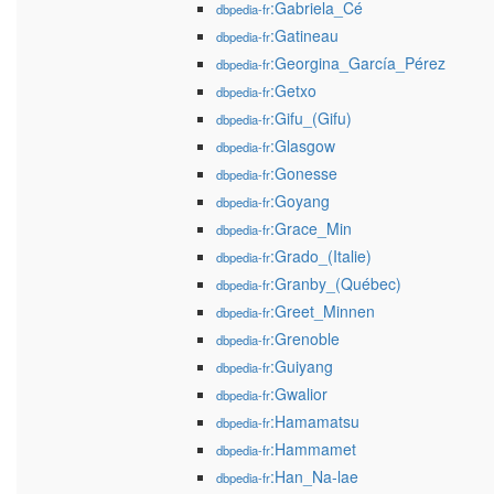
:Gabriela_Cé
dbpedia-fr
:Gatineau
dbpedia-fr
:Georgina_García_Pérez
dbpedia-fr
:Getxo
dbpedia-fr
:Gifu_(Gifu)
dbpedia-fr
:Glasgow
dbpedia-fr
:Gonesse
dbpedia-fr
:Goyang
dbpedia-fr
:Grace_Min
dbpedia-fr
:Grado_(Italie)
dbpedia-fr
:Granby_(Québec)
dbpedia-fr
:Greet_Minnen
dbpedia-fr
:Grenoble
dbpedia-fr
:Guiyang
dbpedia-fr
:Gwalior
dbpedia-fr
:Hamamatsu
dbpedia-fr
:Hammamet
dbpedia-fr
:Han_Na-lae
dbpedia-fr