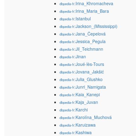
:Irina_Khromacheva
dbpedia-fr
:Irina_Maria_Bara
dbpedia-fr
:Istanbul
dbpedia-fr
:Jackson_(Mississippi)
dbpedia-fr
:Jana_Čepelová
dbpedia-fr
:Jessica_Pegula
dbpedia-fr
:Jil_Teichmann
dbpedia-fr
:Jinan
dbpedia-fr
:Joué-lès-Tours
dbpedia-fr
:Jovana_Jakšić
dbpedia-fr
:Julia_Glushko
dbpedia-fr
:Junri_Namigata
dbpedia-fr
:Kaia_Kanepi
dbpedia-fr
:Kaja_Juvan
dbpedia-fr
:Karchi
dbpedia-fr
:Karolína_Muchová
dbpedia-fr
:Karuizawa
dbpedia-fr
:Kashiwa
dbpedia-fr