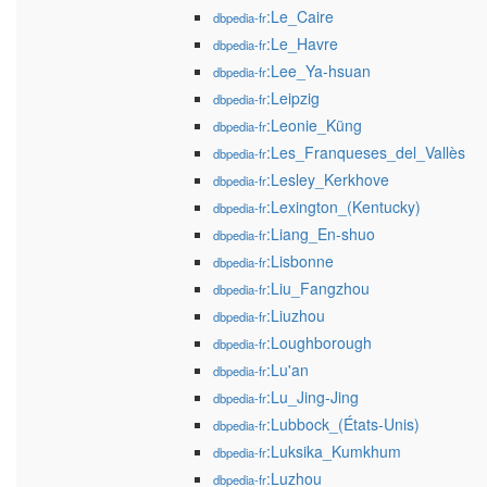
:Le_Caire
dbpedia-fr
:Le_Havre
dbpedia-fr
:Lee_Ya-hsuan
dbpedia-fr
:Leipzig
dbpedia-fr
:Leonie_Küng
dbpedia-fr
:Les_Franqueses_del_Vallès
dbpedia-fr
:Lesley_Kerkhove
dbpedia-fr
:Lexington_(Kentucky)
dbpedia-fr
:Liang_En-shuo
dbpedia-fr
:Lisbonne
dbpedia-fr
:Liu_Fangzhou
dbpedia-fr
:Liuzhou
dbpedia-fr
:Loughborough
dbpedia-fr
:Lu'an
dbpedia-fr
:Lu_Jing-Jing
dbpedia-fr
:Lubbock_(États-Unis)
dbpedia-fr
:Luksika_Kumkhum
dbpedia-fr
:Luzhou
dbpedia-fr