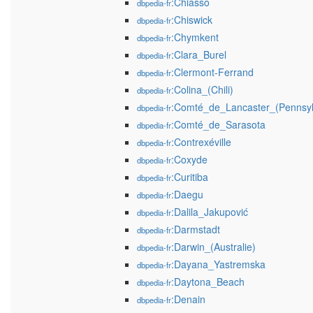
:Chiasso
dbpedia-fr
:Chiswick
dbpedia-fr
:Chymkent
dbpedia-fr
:Clara_Burel
dbpedia-fr
:Clermont-Ferrand
dbpedia-fr
:Colina_(Chili)
dbpedia-fr
:Comté_de_Lancaster_(Pennsyl
dbpedia-fr
:Comté_de_Sarasota
dbpedia-fr
:Contrexéville
dbpedia-fr
:Coxyde
dbpedia-fr
:Curitiba
dbpedia-fr
:Daegu
dbpedia-fr
:Dalila_Jakupović
dbpedia-fr
:Darmstadt
dbpedia-fr
:Darwin_(Australie)
dbpedia-fr
:Dayana_Yastremska
dbpedia-fr
:Daytona_Beach
dbpedia-fr
:Denain
dbpedia-fr