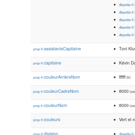
dbpedia-fr
dbpedia-fr
dbpedia-fr
dbpedia-fr
dbpedia-fr
assistantsCapitaine
Toni Klu
prop-fr:
capitaine
Kévin D
prop-fr:
couleurArrièreNom
ffffff
prop-fr:
(fr)
couleurCadreNom
8000
prop-fr:
(xsd
couleurNom
8000
prop-fr:
(xsd
couleurs
Vert et 
prop-fr:
division
prop-fr:
dbpedia-fr