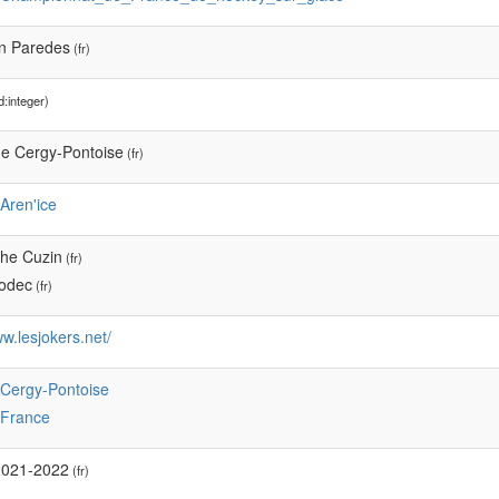
n Paredes
(fr)
:integer)
de Cergy-Pontoise
(fr)
:Aren'ice
phe Cuzin
(fr)
odec
(fr)
ww.lesjokers.net/
:Cergy-Pontoise
:France
 2021-2022
(fr)