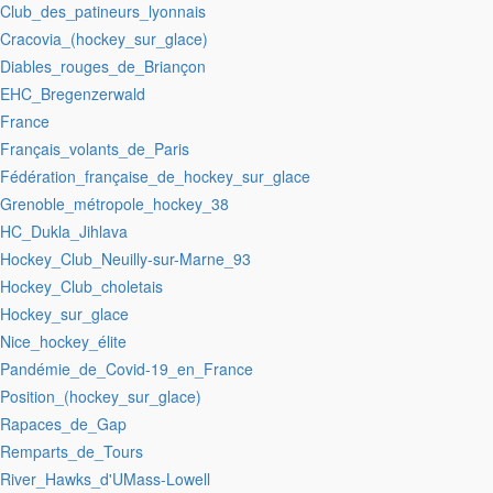
:Club_des_patineurs_lyonnais
:Cracovia_(hockey_sur_glace)
:Diables_rouges_de_Briançon
:EHC_Bregenzerwald
:France
:Français_volants_de_Paris
:Fédération_française_de_hockey_sur_glace
:Grenoble_métropole_hockey_38
:HC_Dukla_Jihlava
:Hockey_Club_Neuilly-sur-Marne_93
:Hockey_Club_choletais
:Hockey_sur_glace
:Nice_hockey_élite
:Pandémie_de_Covid-19_en_France
:Position_(hockey_sur_glace)
:Rapaces_de_Gap
:Remparts_de_Tours
:River_Hawks_d'UMass-Lowell