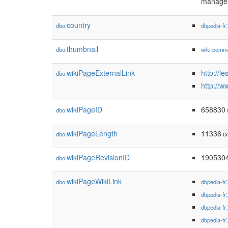
manager
country
dbo:
dbpedia-fr
thumbnail
dbo:
wiki-comm
wikiPageExternalLink
http://le
dbo:
http://w
wikiPageID
658830
dbo:
(
wikiPageLength
11336
dbo:
(x
wikiPageRevisionID
190530
dbo:
wikiPageWikiLink
dbo:
dbpedia-fr
dbpedia-fr
dbpedia-fr
dbpedia-fr