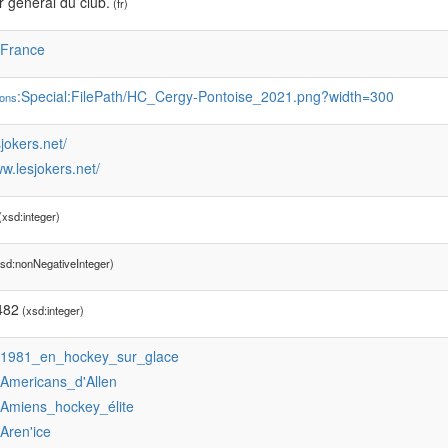
 général du club.
(fr)
:France
:Special:FilePath/HC_Cergy-Pontoise_2021.png?width=300
ons
sjokers.net/
ww.lesjokers.net/
xsd:integer)
sd:nonNegativeInteger)
482
(xsd:integer)
:1981_en_hockey_sur_glace
:Americans_d'Allen
:Amiens_hockey_élite
:Aren'ice