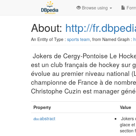
Browse using
Form
About:
http://fr.dbp
An Entity of Type :
sports team
, from Named Graph :
h
‌ Jokers de Cergy-Pontoise Le Hock
est un club français de hockey sur g
évolue au premier niveau national (
championne de France à de nombreus
Christophe Cuzin est manager génér
Property
Value
abstract
‌ Jokers
dbo:
glace et
section 