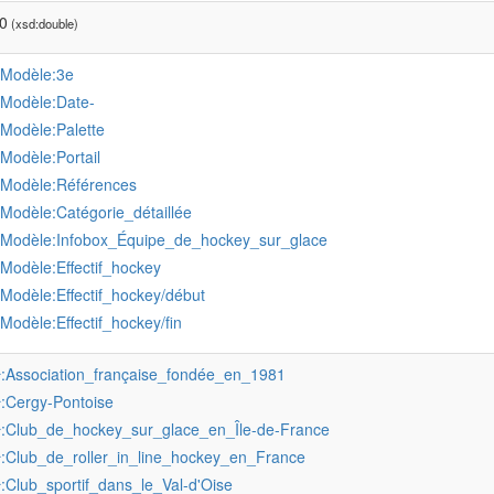
0
(xsd:double)
:Modèle:3e
:Modèle:Date-
:Modèle:Palette
:Modèle:Portail
:Modèle:Références
:Modèle:Catégorie_détaillée
:Modèle:Infobox_Équipe_de_hockey_sur_glace
:Modèle:Effectif_hockey
:Modèle:Effectif_hockey/début
:Modèle:Effectif_hockey/fin
:Association_française_fondée_en_1981
r
:Cergy-Pontoise
r
:Club_de_hockey_sur_glace_en_Île-de-France
r
:Club_de_roller_in_line_hockey_en_France
r
:Club_sportif_dans_le_Val-d'Oise
r