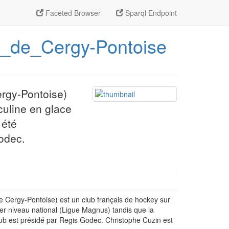
Faceted Browser
Sparql Endpoint
ub_de_Cergy-Pontoise
ergy-Pontoise)
culine en glace
 été
odec.
e Cergy-Pontoise) est un club français de hockey sur
ier niveau national (Ligue Magnus) tandis que la
ub est présidé par Regis Godec. Christophe Cuzin est