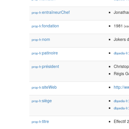
entraîneurChef
Jonatha
prop-fr:
fondation
1981
prop-fr:
(xsd
nom
Jokers 
prop-fr:
patinoire
prop-fr:
dbpedia-fr
président
Christo
prop-fr:
Régis G
siteWeb
http://w
prop-fr:
siège
prop-fr:
dbpedia-fr
dbpedia-fr
titre
Effectif
prop-fr: