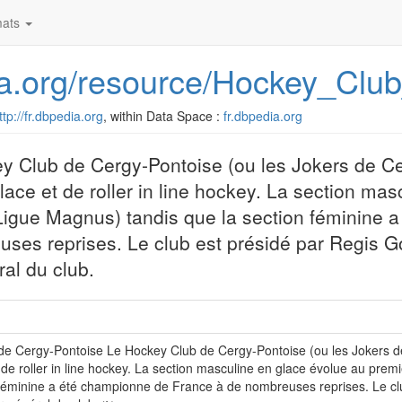
ats
edia.org/resource/Hockey_Cl
ttp://fr.dbpedia.org
, within Data Space :
fr.dbpedia.org
ey Club de Cergy-Pontoise (ou les Jokers de C
lace et de roller in line hockey. La section mas
Ligue Magnus) tandis que la section féminine a
es reprises. Le club est présidé par Regis G
al du club.
 de Cergy-Pontoise Le Hockey Club de Cergy-Pontoise (ou les Jokers d
 de roller in line hockey. La section masculine en glace évolue au prem
féminine a été championne de France à de nombreuses reprises. Le cl