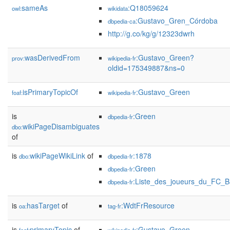
sameAs
:Q18059624
owl:
wikidata
:Gustavo_Gren_Córdoba
dbpedia-ca
http://g.co/kg/g/12323dwrh
wasDerivedFrom
:Gustavo_Green?
prov:
wikipedia-fr
oldid=175349887&ns=0
isPrimaryTopicOf
:Gustavo_Green
foaf:
wikipedia-fr
is
:Green
dbpedia-fr
wikiPageDisambiguates
dbo:
of
is
wikiPageWikiLink
of
:1878
dbo:
dbpedia-fr
:Green
dbpedia-fr
:Liste_des_joueurs_du_FC_B
dbpedia-fr
is
hasTarget
of
:WdtFrResource
oa:
tag-fr
is
primaryTopic
of
:Gustavo_Green