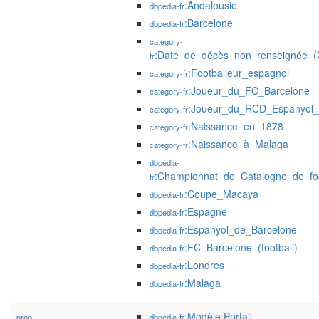
:Andalousie
dbpedia-fr
:Barcelone
dbpedia-fr
category-
:Date_de_décès_non_renseignée_(X
fr
:Footballeur_espagnol
category-fr
:Joueur_du_FC_Barcelone
category-fr
:Joueur_du_RCD_Espanyol_(f
category-fr
:Naissance_en_1878
category-fr
:Naissance_à_Malaga
category-fr
dbpedia-
:Championnat_de_Catalogne_de_foo
fr
:Coupe_Macaya
dbpedia-fr
:Espagne
dbpedia-fr
:Espanyol_de_Barcelone
dbpedia-fr
:FC_Barcelone_(football)
dbpedia-fr
:Londres
dbpedia-fr
:Malaga
dbpedia-fr
:Modèle:Portail
prop-
dbpedia-fr