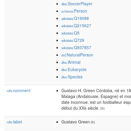
:SoccerPlayer
dbo
:Person
schema
:Q19088
wikidata
:Q215627
wikidata
:Q5
wikidata
:Q729
wikidata
:Q937857
wikidata
:NaturalPerson
dul
:Animal
dbo
:Eukaryote
dbo
:Species
dbo
comment
Gustavo H. Green Córdoba, né en 18
rdfs:
Malaga (Andalousie, Espagne) et mor
date inconnue, est un footballeur es
début du XXe siècle.
(fr)
label
Gustavo Green
rdfs:
(fr)