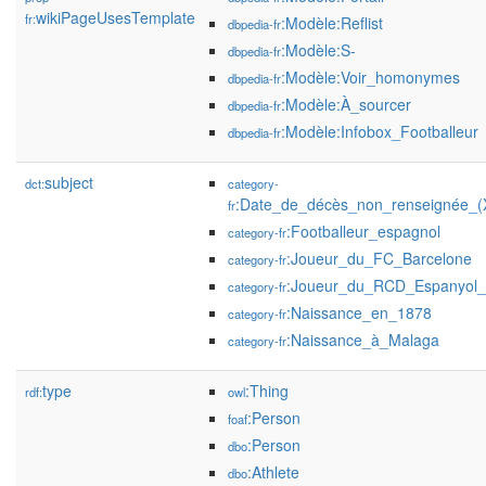
wikiPageUsesTemplate
fr:
:Modèle:Reflist
dbpedia-fr
:Modèle:S-
dbpedia-fr
:Modèle:Voir_homonymes
dbpedia-fr
:Modèle:À_sourcer
dbpedia-fr
:Modèle:Infobox_Footballeur
dbpedia-fr
subject
dct:
category-
:Date_de_décès_non_renseignée_(X
fr
:Footballeur_espagnol
category-fr
:Joueur_du_FC_Barcelone
category-fr
:Joueur_du_RCD_Espanyol_(f
category-fr
:Naissance_en_1878
category-fr
:Naissance_à_Malaga
category-fr
type
:Thing
rdf:
owl
:Person
foaf
:Person
dbo
:Athlete
dbo