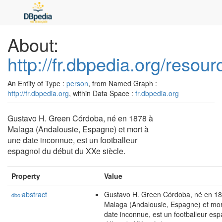
About:
http://fr.dbpedia.org/reso
An Entity of Type :
person
, from Named Graph :
http://fr.dbpedia.org
, within Data Space :
fr.dbpedia.org
Gustavo H. Green Córdoba, né en 1878 à
Malaga (Andalousie, Espagne) et mort à
une date inconnue, est un footballeur
espagnol du début du XXe siècle.
Property
Value
abstract
Gustavo H. Green Córdoba, né en 18
dbo:
Malaga (Andalousie, Espagne) et mor
date inconnue, est un footballeur es