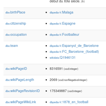
début du XXe siècle.
(fr)
birthPlace
:Malaga
dbo:
dbpedia-fr
citizenship
:Espagne
dbo:
dbpedia-fr
occupation
:Footballeur
dbo:
dbpedia-fr
team
:Espanyol_de_Barcelone
dbo:
dbpedia-fr
:FC_Barcelone_(football)
dbpedia-fr
:Q1946131
wikidata
wikiPageID
8316591
dbo:
(xsd:integer)
wikiPageLength
2069
dbo:
(xsd:nonNegativeInteger)
wikiPageRevisionID
175349887
dbo:
(xsd:integer)
wikiPageWikiLink
:1878_en_football
dbo:
dbpedia-fr