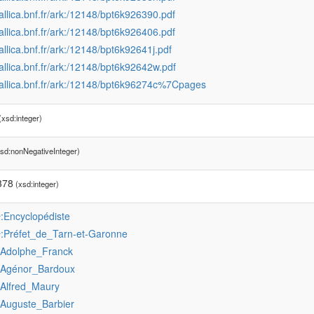
gallica.bnf.fr/ark:/12148/bpt6k926390.pdf
gallica.bnf.fr/ark:/12148/bpt6k926406.pdf
gallica.bnf.fr/ark:/12148/bpt6k92641j.pdf
gallica.bnf.fr/ark:/12148/bpt6k92642w.pdf
gallica.bnf.fr/ark:/12148/bpt6k96274c%7Cpages
xsd:integer)
sd:nonNegativeInteger)
378
(xsd:integer)
:Encyclopédiste
r
:Préfet_de_Tarn-et-Garonne
r
:Adolphe_Franck
:Agénor_Bardoux
:Alfred_Maury
:Auguste_Barbier