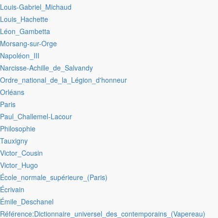
:Louis-Gabriel_Michaud
:Louis_Hachette
:Léon_Gambetta
:Morsang-sur-Orge
:Napoléon_III
:Narcisse-Achille_de_Salvandy
:Ordre_national_de_la_Légion_d'honneur
:Orléans
:Paris
:Paul_Challemel-Lacour
:Philosophie
:Tauxigny
:Victor_Cousin
:Victor_Hugo
:École_normale_supérieure_(Paris)
:Écrivain
:Émile_Deschanel
:Référence:Dictionnaire_universel_des_contemporains_(Vapereau)