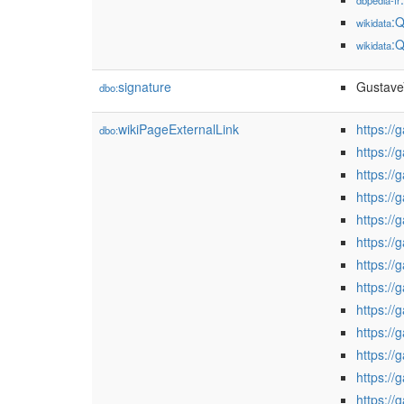
dbpedia-fr
:
wikidata
:
wikidata
signature
Gustave
dbo:
wikiPageExternalLink
https://
dbo:
https://
https://
https://
https://
https://
https://
https://
https://
https://
https://
https://
https://