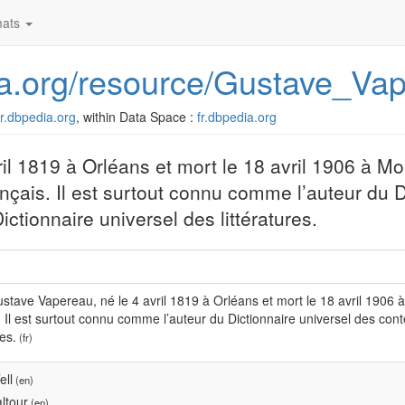
ats
dia.org/resource/Gustave_Va
/fr.dbpedia.org
, within Data Space :
fr.dbpedia.org
il 1819 à Orléans et mort le 18 avril 1906 à M
ançais. Il est surtout connu comme l’auteur du D
ctionnaire universel des littératures.
stave Vapereau, né le 4 avril 1819 à Orléans et mort le 18 avril 1906 
. Il est surtout connu comme l’auteur du Dictionnaire universel des con
res.
(fr)
ell
(en)
ltour
(en)