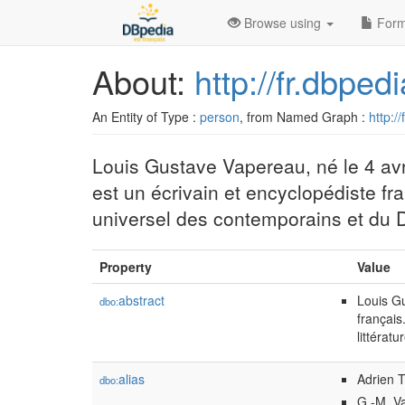
Browse using
Form
About:
http://fr.dbpe
An Entity of Type :
person
, from Named Graph :
http:/
Louis Gustave Vapereau, né le 4 avr
est un écrivain et encyclopédiste fr
universel des contemporains et du Di
Property
Value
abstract
Louis Gu
dbo:
français
littératu
alias
Adrien T
dbo:
G.-M. Va