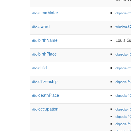
almaMater
dbo:
dbpedia-fr
award
:
dbo:
wikidata
birthName
Louis G
dbo:
birthPlace
dbo:
dbpedia-fr
child
dbo:
dbpedia-fr
citizenship
dbo:
dbpedia-fr
deathPlace
dbo:
dbpedia-fr
occupation
dbo:
dbpedia-fr
dbpedia-fr
dbpedia-fr