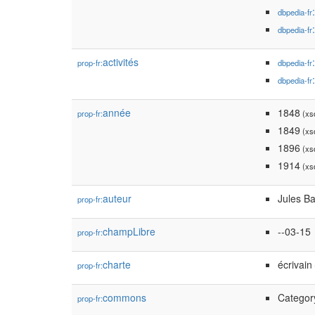
dbpedia-fr
dbpedia-fr
activités
prop-fr:
dbpedia-fr
dbpedia-fr
année
1848
prop-fr:
(xsd
1849
(xsd
1896
(xsd
1914
(xsd
auteur
Jules B
prop-fr:
champLibre
--03-15
prop-fr:
charte
écrivain
prop-fr:
commons
Categor
prop-fr: