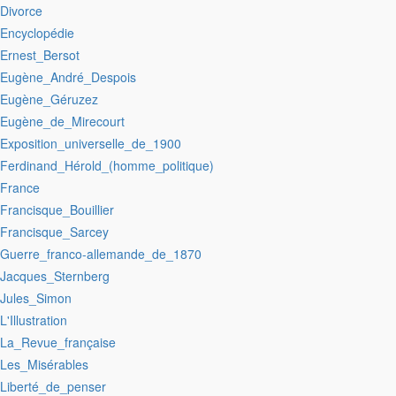
:Divorce
:Encyclopédie
:Ernest_Bersot
:Eugène_André_Despois
:Eugène_Géruzez
:Eugène_de_Mirecourt
:Exposition_universelle_de_1900
:Ferdinand_Hérold_(homme_politique)
:France
:Francisque_Bouillier
:Francisque_Sarcey
:Guerre_franco-allemande_de_1870
:Jacques_Sternberg
:Jules_Simon
:L'Illustration
:La_Revue_française
:Les_Misérables
:Liberté_de_penser