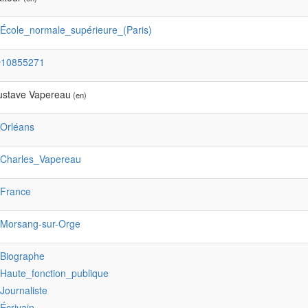
:École_normale_supérieure_(Paris)
Q10855271
ustave Vapereau
(en)
:Orléans
:Charles_Vapereau
:France
:Morsang-sur-Orge
:Biographe
:Haute_fonction_publique
:Journaliste
:Écrivain