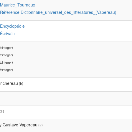
:Maurice_Tourneux
:Référence:Dictionnaire_universel_des_littératures_(Vapereau)
:Encyclopédie
:Écrivain
:integer)
:integer)
:integer)
:integer)
anchereau
(fr)
(fr)
y:Gustave Vapereau
(fr)