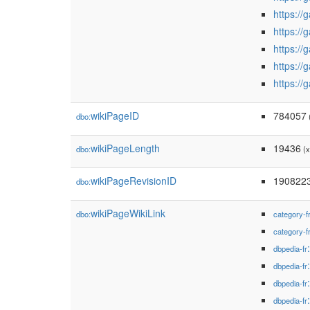
https://
https://
https://
https://
https://
wikiPageID
784057
dbo:
(
wikiPageLength
19436
dbo:
(x
wikiPageRevisionID
190822
dbo:
wikiPageWikiLink
dbo:
category-f
category-f
dbpedia-fr
dbpedia-fr
dbpedia-fr
dbpedia-fr