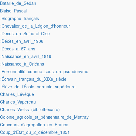
:Bataille_de_Sedan
:Blaise_Pascal
:Biographe_français
r
:Chevalier_de_la_Légion_d'honneur
r
:Décès_en_Seine-et-Oise
r
:Décès_en_avril_1906
r
:Décès_à_87_ans
r
:Naissance_en_avril_1819
r
:Naissance_à_Orléans
r
:Personnalité_connue_sous_un_pseudonyme
r
:Écrivain_français_du_XIXe_siècle
r
:Élève_de_l'École_normale_supérieure
r
:Charles_Lévêque
:Charles_Vapereau
:Charles_Weiss_(bibliothécaire)
:Colonie_agricole_et_pénitentiaire_de_Mettray
:Concours_d'agrégation_en_France
:Coup_d'État_du_2_décembre_1851