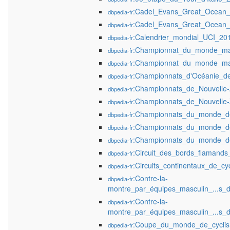
:Cadel_Evans_Great_Ocean
dbpedia-fr
:Cadel_Evans_Great_Ocean
dbpedia-fr
:Calendrier_mondial_UCI_20
dbpedia-fr
:Championnat_du_monde_mas
dbpedia-fr
:Championnat_du_monde_mas
dbpedia-fr
:Championnats_d'Océanie_de
dbpedia-fr
:Championnats_de_Nouvelle-
dbpedia-fr
:Championnats_de_Nouvelle-
dbpedia-fr
:Championnats_du_monde_de
dbpedia-fr
:Championnats_du_monde_de
dbpedia-fr
:Championnats_du_monde_de
dbpedia-fr
:Circuit_des_bords_flamands
dbpedia-fr
:Circuits_continentaux_de_c
dbpedia-fr
:Contre-la-
dbpedia-fr
montre_par_équipes_masculin_...s
:Contre-la-
dbpedia-fr
montre_par_équipes_masculin_...s
:Coupe_du_monde_de_cyclis
dbpedia-fr