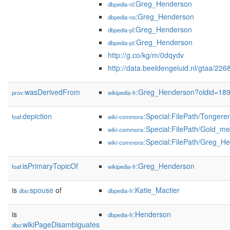
:Greg_Henderson
dbpedia-nl
:Greg_Henderson
dbpedia-no
:Greg_Henderson
dbpedia-pl
:Greg_Henderson
dbpedia-pt
http://g.co/kg/m/0dqydv
http://data.beeldengeluid.nl/gtaa/226
wasDerivedFrom
:Greg_Henderson?oldid=18
prov:
wikipedia-fr
depiction
:Special:FilePath/Tonge
foaf:
wiki-commons
:Special:FilePath/Gold_m
wiki-commons
:Special:FilePath/Greg_H
wiki-commons
isPrimaryTopicOf
:Greg_Henderson
foaf:
wikipedia-fr
is
spouse
of
:Katie_Mactier
dbo:
dbpedia-fr
is
:Henderson
dbpedia-fr
wikiPageDisambiguates
dbo: