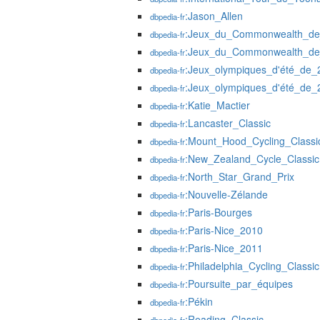
:Jason_Allen
dbpedia-fr
:Jeux_du_Commonwealth_d
dbpedia-fr
:Jeux_du_Commonwealth_d
dbpedia-fr
:Jeux_olympiques_d'été_de_
dbpedia-fr
:Jeux_olympiques_d'été_de_
dbpedia-fr
:Katie_Mactier
dbpedia-fr
:Lancaster_Classic
dbpedia-fr
:Mount_Hood_Cycling_Classi
dbpedia-fr
:New_Zealand_Cycle_Classic
dbpedia-fr
:North_Star_Grand_Prix
dbpedia-fr
:Nouvelle-Zélande
dbpedia-fr
:Paris-Bourges
dbpedia-fr
:Paris-Nice_2010
dbpedia-fr
:Paris-Nice_2011
dbpedia-fr
:Philadelphia_Cycling_Classic
dbpedia-fr
:Poursuite_par_équipes
dbpedia-fr
:Pékin
dbpedia-fr
:Reading_Classic