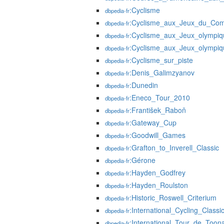
:Cyclisme
dbpedia-fr
:Cyclisme_aux_Jeux_du_Co
dbpedia-fr
:Cyclisme_aux_Jeux_olympi
dbpedia-fr
:Cyclisme_aux_Jeux_olympi
dbpedia-fr
:Cyclisme_sur_piste
dbpedia-fr
:Denis_Galimzyanov
dbpedia-fr
:Dunedin
dbpedia-fr
:Eneco_Tour_2010
dbpedia-fr
:František_Raboň
dbpedia-fr
:Gateway_Cup
dbpedia-fr
:Goodwill_Games
dbpedia-fr
:Grafton_to_Inverell_Classic
dbpedia-fr
:Gérone
dbpedia-fr
:Hayden_Godfrey
dbpedia-fr
:Hayden_Roulston
dbpedia-fr
:Historic_Roswell_Criterium
dbpedia-fr
:International_Cycling_Classi
dbpedia-fr
:International_Tour_de_Toon
dbpedia-fr