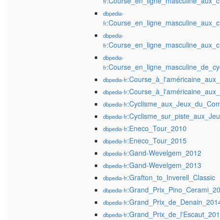
:Course_en_ligne_masculine_aux_
fr
dbpedia-
:Course_en_ligne_masculine_aux_
fr
dbpedia-
:Course_en_ligne_masculine_aux_
fr
dbpedia-
:Course_en_ligne_masculine_de_cy
fr
:Course_à_l'américaine_aux
dbpedia-fr
:Course_à_l'américaine_aux
dbpedia-fr
:Cyclisme_aux_Jeux_du_Co
dbpedia-fr
:Cyclisme_sur_piste_aux_Je
dbpedia-fr
:Eneco_Tour_2010
dbpedia-fr
:Eneco_Tour_2015
dbpedia-fr
:Gand-Wevelgem_2012
dbpedia-fr
:Gand-Wevelgem_2013
dbpedia-fr
:Grafton_to_Inverell_Classic
dbpedia-fr
:Grand_Prix_Pino_Cerami_2
dbpedia-fr
:Grand_Prix_de_Denain_201
dbpedia-fr
:Grand_Prix_de_l'Escaut_20
dbpedia-fr