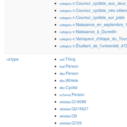
:Coureur_cycliste_aux_Jeu
category-fr
:Coureur_cycliste_néo-zélan
category-fr
:Coureur_cycliste_sur_piste
category-fr
:Naissance_en_septembre_
category-fr
:Naissance_à_Dunedin
category-fr
:Vainqueur_d'étape_du_Tou
category-fr
:Étudiant_de_l'université_d'
category-fr
type
:Thing
rdf:
owl
:Person
foaf
:Person
dbo
:Athlete
dbo
:Cyclist
dbo
:Person
schema
:Q19088
wikidata
:Q215627
wikidata
:Q5
wikidata
:Q729
wikidata