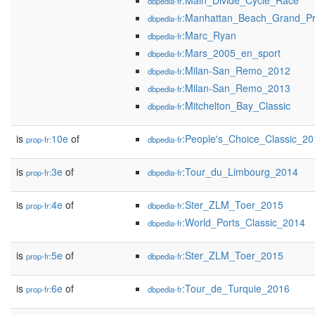
:Main_Divide_Cycle_Race
dbpedia-fr
:Manhattan_Beach_Grand_Pr
dbpedia-fr
:Marc_Ryan
dbpedia-fr
:Mars_2005_en_sport
dbpedia-fr
:Milan-San_Remo_2012
dbpedia-fr
:Milan-San_Remo_2013
dbpedia-fr
:Mitchelton_Bay_Classic
dbpedia-fr
is
10e
of
:People's_Choice_Classic_20
prop-fr:
dbpedia-fr
is
3e
of
:Tour_du_Limbourg_2014
prop-fr:
dbpedia-fr
is
4e
of
:Ster_ZLM_Toer_2015
prop-fr:
dbpedia-fr
:World_Ports_Classic_2014
dbpedia-fr
is
5e
of
:Ster_ZLM_Toer_2015
prop-fr:
dbpedia-fr
is
6e
of
:Tour_de_Turquie_2016
prop-fr:
dbpedia-fr