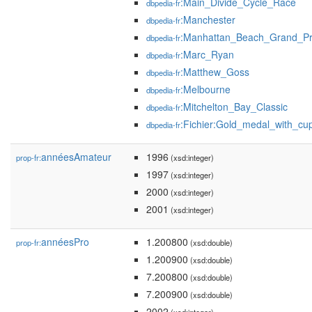
:Main_Divide_Cycle_Race
dbpedia-fr
:Manchester
dbpedia-fr
:Manhattan_Beach_Grand_Pr
dbpedia-fr
:Marc_Ryan
dbpedia-fr
:Matthew_Goss
dbpedia-fr
:Melbourne
dbpedia-fr
:Mitchelton_Bay_Classic
dbpedia-fr
:Fichier:Gold_medal_with_cu
dbpedia-fr
annéesAmateur
1996
prop-fr:
(xsd:integer)
1997
(xsd:integer)
2000
(xsd:integer)
2001
(xsd:integer)
annéesPro
1.200800
prop-fr:
(xsd:double)
1.200900
(xsd:double)
7.200800
(xsd:double)
7.200900
(xsd:double)
2002