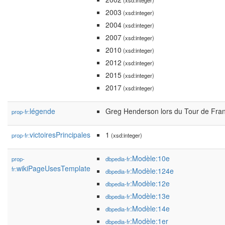
(xsd:integer)
2003
(xsd:integer)
2004
(xsd:integer)
2007
(xsd:integer)
2010
(xsd:integer)
2012
(xsd:integer)
2015
(xsd:integer)
2017
(xsd:integer)
légende
Greg Henderson lors du Tour de Fra
prop-fr:
victoiresPrincipales
1
prop-fr:
(xsd:integer)
:Modèle:10e
prop-
dbpedia-fr
wikiPageUsesTemplate
fr:
:Modèle:124e
dbpedia-fr
:Modèle:12e
dbpedia-fr
:Modèle:13e
dbpedia-fr
:Modèle:14e
dbpedia-fr
:Modèle:1er
dbpedia-fr