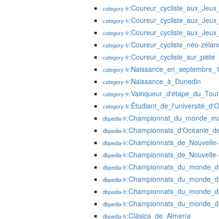
:Coureur_cycliste_aux_Jeu
category-fr
:Coureur_cycliste_aux_Jeu
category-fr
:Coureur_cycliste_aux_Jeu
category-fr
:Coureur_cycliste_néo-zélan
category-fr
:Coureur_cycliste_sur_piste
category-fr
:Naissance_en_septembre_
category-fr
:Naissance_à_Dunedin
category-fr
:Vainqueur_d'étape_du_Tou
category-fr
:Étudiant_de_l'université_d'
category-fr
:Championnat_du_monde_mas
dbpedia-fr
:Championnats_d'Océanie_de
dbpedia-fr
:Championnats_de_Nouvelle-
dbpedia-fr
:Championnats_de_Nouvelle-
dbpedia-fr
:Championnats_du_monde_de
dbpedia-fr
:Championnats_du_monde_de
dbpedia-fr
:Championnats_du_monde_de
dbpedia-fr
:Championnats_du_monde_de
dbpedia-fr
:Clásica_de_Almería
dbpedia-fr