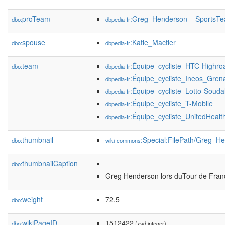
proTeam
:Greg_Henderson__SportsT
dbo:
dbpedia-fr
spouse
:Katie_Mactier
dbo:
dbpedia-fr
team
:Équipe_cycliste_HTC-Highro
dbo:
dbpedia-fr
:Équipe_cycliste_Ineos_Gren
dbpedia-fr
:Équipe_cycliste_Lotto-Souda
dbpedia-fr
:Équipe_cycliste_T-Mobile
dbpedia-fr
:Équipe_cycliste_UnitedHealt
dbpedia-fr
thumbnail
:Special:FilePath/Greg_H
dbo:
wiki-commons
thumbnailCaption
dbo:
Greg Henderson lors duTour de Fran
weight
72.5
dbo:
wikiPageID
1512422
dbo:
(xsd:integer)