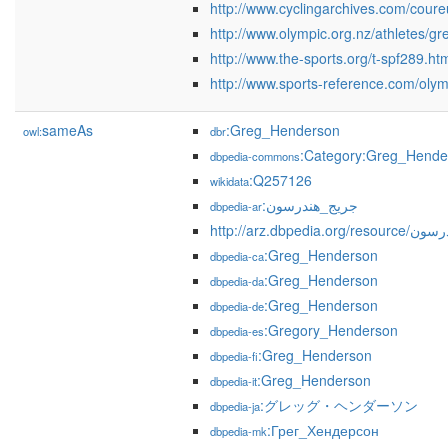
http://www.cyclingarchives.com/cour
http://www.olympic.org.nz/athletes/g
http://www.the-sports.org/t-spf289.ht
http://www.sports-reference.com/olym
sameAs
:Greg_Henderson
owl:
dbr
:Category:Greg_Hende
dbpedia-commons
:Q257126
wikidata
:جريج_هندرسون
dbpedia-ar
http://arz.dbpedia
:Greg_Henderson
dbpedia-ca
:Greg_Henderson
dbpedia-da
:Greg_Henderson
dbpedia-de
:Gregory_Henderson
dbpedia-es
:Greg_Henderson
dbpedia-fi
:Greg_Henderson
dbpedia-it
:グレッグ・ヘンダーソン
dbpedia-ja
:Грег_Хендерсон
dbpedia-mk