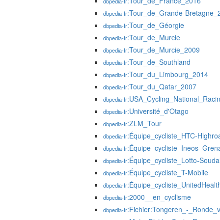
:Tour_de_France_2016
dbpedia-fr
:Tour_de_Grande-Bretagne_
dbpedia-fr
:Tour_de_Géorgie
dbpedia-fr
:Tour_de_Murcie
dbpedia-fr
:Tour_de_Murcie_2009
dbpedia-fr
:Tour_de_Southland
dbpedia-fr
:Tour_du_Limbourg_2014
dbpedia-fr
:Tour_du_Qatar_2007
dbpedia-fr
:USA_Cycling_National_Raci
dbpedia-fr
:Université_d'Otago
dbpedia-fr
:ZLM_Tour
dbpedia-fr
:Équipe_cycliste_HTC-Highro
dbpedia-fr
:Équipe_cycliste_Ineos_Gren
dbpedia-fr
:Équipe_cycliste_Lotto-Souda
dbpedia-fr
:Équipe_cycliste_T-Mobile
dbpedia-fr
:Équipe_cycliste_UnitedHealt
dbpedia-fr
:2000__en_cyclisme
dbpedia-fr
:Fichier:Tongeren_-_Ronde_
dbpedia-fr