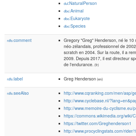
:NaturalPerson
dul
:Animal
dbo
:Eukaryote
dbo
:Species
dbo
comment
Gregory "Greg" Henderson, né le 10 
rdfs:
néo-zélandais, professionnel de 2002
scratch en 2004. Sur la route, il a r
2009. Depuis 2017, il est directeur s
de l'endurance.
(fr)
label
Greg Henderson
rdfs:
(en)
seeAlso
http://www.cqranking.com/men/asp/ge
rdfs:
http://www.cyclebase.nl/?lang=en&p
http://www.memoire-du-cyclisme.eu/
https://commons.wikimedia.org/wiki
https://twitter.com/Greghenderson1
http://www.procyclingstats.com/rider