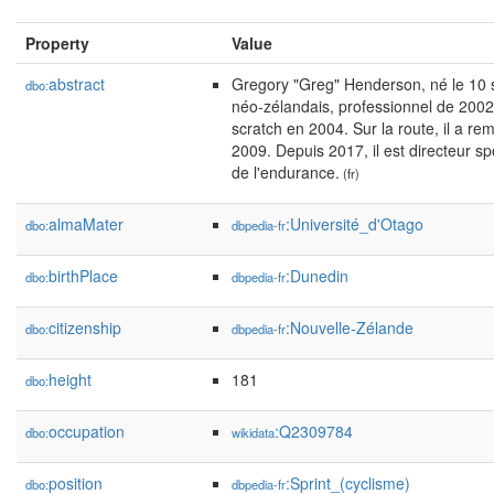
Property
Value
abstract
Gregory "Greg" Henderson, né le 10 
dbo:
néo-zélandais, professionnel de 2002
scratch en 2004. Sur la route, il a r
2009. Depuis 2017, il est directeur s
de l'endurance.
(fr)
almaMater
:Université_d'Otago
dbo:
dbpedia-fr
birthPlace
:Dunedin
dbo:
dbpedia-fr
citizenship
:Nouvelle-Zélande
dbo:
dbpedia-fr
height
181
dbo:
occupation
:Q2309784
dbo:
wikidata
position
:Sprint_(cyclisme)
dbo:
dbpedia-fr