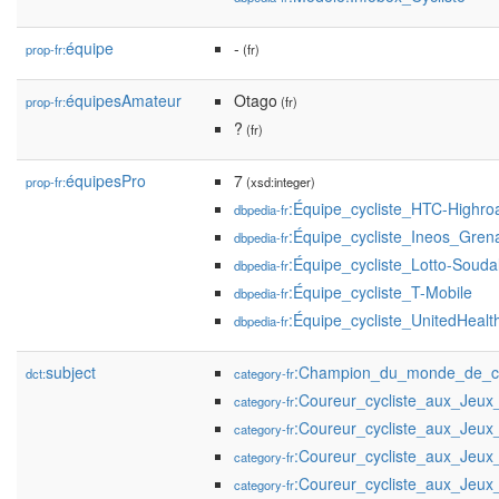
équipe
-
prop-fr:
(fr)
équipesAmateur
Otago
prop-fr:
(fr)
?
(fr)
équipesPro
7
prop-fr:
(xsd:integer)
:Équipe_cycliste_HTC-Highro
dbpedia-fr
:Équipe_cycliste_Ineos_Gren
dbpedia-fr
:Équipe_cycliste_Lotto-Souda
dbpedia-fr
:Équipe_cycliste_T-Mobile
dbpedia-fr
:Équipe_cycliste_UnitedHealt
dbpedia-fr
subject
:Champion_du_monde_de_cy
dct:
category-fr
:Coureur_cycliste_aux_Jeu
category-fr
:Coureur_cycliste_aux_Jeu
category-fr
:Coureur_cycliste_aux_Jeu
category-fr
:Coureur_cycliste_aux_Jeu
category-fr