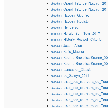
:Grand_Prix_de_l'Escaut_20
dbpedia-fr
:Grand_Prix_de_l'Escaut_20
dbpedia-fr
:Hayden_Godfrey
dbpedia-fr
:Hayden_Roulston
dbpedia-fr
:Henderson
dbpedia-fr
:Herald_Sun_Tour_2017
dbpedia-fr
:Historic_Roswell_Criterium
dbpedia-fr
:Jason_Allen
dbpedia-fr
:Katie_Mactier
dbpedia-fr
:Kuurne-Bruxelles-Kuurne_2
dbpedia-fr
:Kuurne-Bruxelles-Kuurne_2
dbpedia-fr
:Lancaster_Classic
dbpedia-fr
:Le_Samyn_2014
dbpedia-fr
:Liste_des_coureurs_du_To
dbpedia-fr
:Liste_des_coureurs_du_To
dbpedia-fr
:Liste_des_coureurs_du_To
dbpedia-fr
:Liste_des_coureurs_du_To
dbpedia-fr
:Liste_des_coureurs_du_To
dbpedia-fr