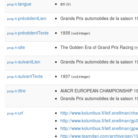
langue
en
prop-fr:
(fr)
précédentLien
Grands Prix automobiles de la saison 
prop-fr:
précédentTexte
1935
prop-fr:
(xsd:integer)
site
The Golden Era of Grand Prix Racing
prop-fr:
(fr
suivantLien
Grands Prix automobiles de la saison 
prop-fr:
suivantTexte
1937
prop-fr:
(xsd:integer)
titre
AIACR EUROPEAN CHAMPIONSHIP 1
prop-fr:
Grands Prix automobiles de la saison 
url
http://www.kolumbus.fi/leif.snellman/ch
prop-fr:
http://www.kolumbus.fi/leif.snellman/gp
http://www.kolumbus.fi/leif.snellman/gp
http://www.teamdan.com/archive/gen/1