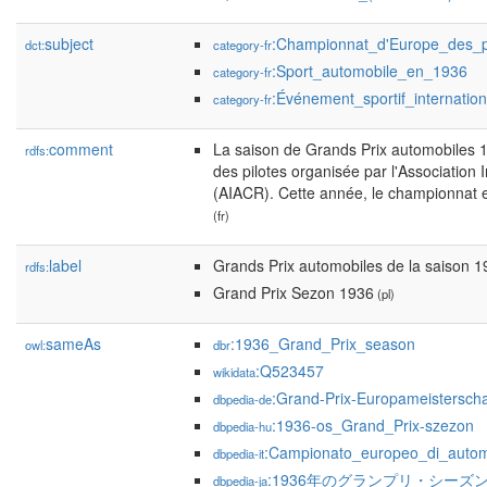
subject
:Championnat_d'Europe_des_p
dct:
category-fr
:Sport_automobile_en_1936
category-fr
:Événement_sportif_internation
category-fr
comment
La saison de Grands Prix automobiles 
rdfs:
des pilotes organisée par l'Associatio
(AIACR). Cette année, le championnat e
(fr)
label
Grands Prix automobiles de la saison 
rdfs:
Grand Prix Sezon 1936
(pl)
sameAs
:1936_Grand_Prix_season
owl:
dbr
:Q523457
wikidata
:Grand-Prix-Europameistersch
dbpedia-de
:1936-os_Grand_Prix-szezon
dbpedia-hu
:Campionato_europeo_di_auto
dbpedia-it
:1936年のグランプリ・シーズ
dbpedia-ja