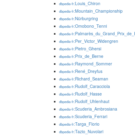
:Louis_Chiron
dbpedia-fr
:Mountain_Championship
dbpedia-fr
:Nürburgring
dbpedia-fr
:Omobono_Tenni
dbpedia-fr
:Palmarès_du_Grand_Prix_de_
dbpedia-fr
:Per_Victor_Widengren
dbpedia-fr
:Pietro_Ghersi
dbpedia-fr
:Prix_de_Berne
dbpedia-fr
:Raymond_Sommer
dbpedia-fr
:René_Dreyfus
dbpedia-fr
:Richard_Seaman
dbpedia-fr
:Rudolf_Caracciola
dbpedia-fr
:Rudolf_Hasse
dbpedia-fr
:Rudolf_Uhlenhaut
dbpedia-fr
:Scuderia_Ambrosiana
dbpedia-fr
:Scuderia_Ferrari
dbpedia-fr
:Targa_Florio
dbpedia-fr
:Tazio_Nuvolari
dbpedia-fr