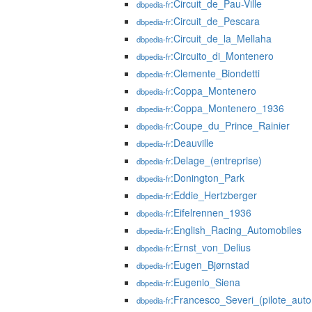
:Circuit_de_Pau-Ville
dbpedia-fr
:Circuit_de_Pescara
dbpedia-fr
:Circuit_de_la_Mellaha
dbpedia-fr
:Circuito_di_Montenero
dbpedia-fr
:Clemente_Biondetti
dbpedia-fr
:Coppa_Montenero
dbpedia-fr
:Coppa_Montenero_1936
dbpedia-fr
:Coupe_du_Prince_Rainier
dbpedia-fr
:Deauville
dbpedia-fr
:Delage_(entreprise)
dbpedia-fr
:Donington_Park
dbpedia-fr
:Eddie_Hertzberger
dbpedia-fr
:Eifelrennen_1936
dbpedia-fr
:English_Racing_Automobiles
dbpedia-fr
:Ernst_von_Delius
dbpedia-fr
:Eugen_Bjørnstad
dbpedia-fr
:Eugenio_Siena
dbpedia-fr
:Francesco_Severi_(pilote_auto
dbpedia-fr