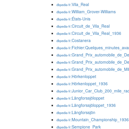
:Vila_Real
dbpedia-fr
:William_Grover-Williams
dbpedia-fr
:États-Unis
dbpedia-fr
:Circuit_de_Vila_Real
dbpedia-fr
:Circuit_de_Vila_Real_1936
dbpedia-fr
:Costanera
dbpedia-fr
:Fichier:Quelques_minutes_ava
dbpedia-fr
:Grand_Prix_automobile_de_Dea
dbpedia-fr
:Grand_Prix_automobile_de_De
dbpedia-fr
:Grand_Prix_automobile_de_Mi
dbpedia-fr
:Hörkenloppet
dbpedia-fr
:Hörkenloppet_1936
dbpedia-fr
:Junior_Car_Club_200_mile_ra
dbpedia-fr
:Långforssjöloppet
dbpedia-fr
:Långforssjöloppet_1936
dbpedia-fr
:Långforssjön
dbpedia-fr
:Mountain_Championship_1936
dbpedia-fr
:Sempione_Park
dbpedia-fr