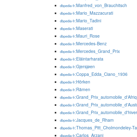
:Manfred_von_Brauchitsch
dbpedia-fr
:Mario_Mazzacurati
dbpedia-fr
:Mario_Tadini
dbpedia-fr
:Maserati
dbpedia-fr
:Mauri_Rose
dbpedia-fr
:Mercedes-Benz
dbpedia-fr
:Mercedes_Grand_Prix
dbpedia-fr
:Eläintarharata
dbpedia-fr
:Gjersjøen
dbpedia-fr
:Coppa_Edda_Ciano_1936
dbpedia-fr
:Hörken
dbpedia-fr
:Rämen
dbpedia-fr
:Grand_Prix_automobile_d'Afr
dbpedia-fr
:Grand_Prix_automobile_d'Aust
dbpedia-fr
:Grand_Prix_automobile_d'hiv
dbpedia-fr
:Jacques_de_Rham
dbpedia-fr
:Thomas_Pitt_Cholmondeley-Ta
dbpedia-fr
:Carlos_Arzani
dbpedia-fr