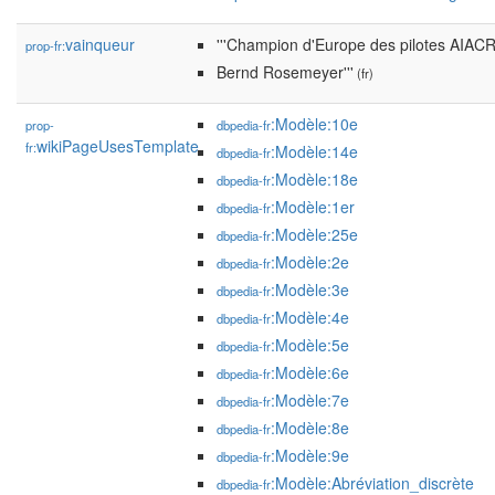
vainqueur
'''Champion d'Europe des pilotes AIAC
prop-fr:
Bernd Rosemeyer'''
(fr)
:Modèle:10e
prop-
dbpedia-fr
wikiPageUsesTemplate
fr:
:Modèle:14e
dbpedia-fr
:Modèle:18e
dbpedia-fr
:Modèle:1er
dbpedia-fr
:Modèle:25e
dbpedia-fr
:Modèle:2e
dbpedia-fr
:Modèle:3e
dbpedia-fr
:Modèle:4e
dbpedia-fr
:Modèle:5e
dbpedia-fr
:Modèle:6e
dbpedia-fr
:Modèle:7e
dbpedia-fr
:Modèle:8e
dbpedia-fr
:Modèle:9e
dbpedia-fr
:Modèle:Abréviation_discrète
dbpedia-fr