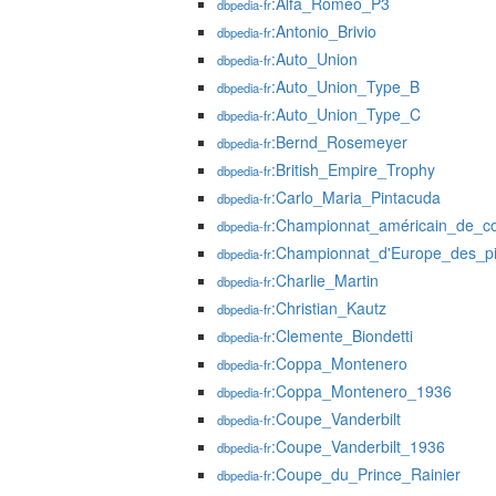
:Alfa_Romeo_P3
dbpedia-fr
:Antonio_Brivio
dbpedia-fr
:Auto_Union
dbpedia-fr
:Auto_Union_Type_B
dbpedia-fr
:Auto_Union_Type_C
dbpedia-fr
:Bernd_Rosemeyer
dbpedia-fr
:British_Empire_Trophy
dbpedia-fr
:Carlo_Maria_Pintacuda
dbpedia-fr
:Championnat_américain_de_c
dbpedia-fr
:Championnat_d'Europe_des_pi
dbpedia-fr
:Charlie_Martin
dbpedia-fr
:Christian_Kautz
dbpedia-fr
:Clemente_Biondetti
dbpedia-fr
:Coppa_Montenero
dbpedia-fr
:Coppa_Montenero_1936
dbpedia-fr
:Coupe_Vanderbilt
dbpedia-fr
:Coupe_Vanderbilt_1936
dbpedia-fr
:Coupe_du_Prince_Rainier
dbpedia-fr