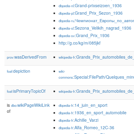
:Grand-prixseizoen_1936
dbpedia-nl
:Grand_Prix_Sezon_1936
dbpedia-pl
:Чемпионат_Европы_по_авто
dbpedia-ru
:Sezona_Velikih_nagrad_1936
dbpedia-sl
:Grand_Prix_1936
dbpedia-sv
http://g.co/kg/m/085jkf
wasDerivedFrom
:Grands_Prix_automobiles_de
prov:
wikipedia-fr
depiction
foaf:
wiki-
:Special:FilePath/Quelques_mi
commons
isPrimaryTopicOf
:Grands_Prix_automobiles_de
foaf:
wikipedia-fr
is
wikiPageWikiLink
:14_juin_en_sport
dbo:
dbpedia-fr
of
:1936_en_sport_automobile
dbpedia-fr
:Achille_Varzi
dbpedia-fr
:Alfa_Romeo_12C-36
dbpedia-fr