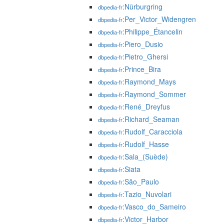
:Nürburgring
dbpedia-fr
:Per_Victor_Widengren
dbpedia-fr
:Philippe_Étancelin
dbpedia-fr
:Piero_Dusio
dbpedia-fr
:Pietro_Ghersi
dbpedia-fr
:Prince_Bira
dbpedia-fr
:Raymond_Mays
dbpedia-fr
:Raymond_Sommer
dbpedia-fr
:René_Dreyfus
dbpedia-fr
:Richard_Seaman
dbpedia-fr
:Rudolf_Caracciola
dbpedia-fr
:Rudolf_Hasse
dbpedia-fr
:Sala_(Suède)
dbpedia-fr
:Siata
dbpedia-fr
:São_Paulo
dbpedia-fr
:Tazio_Nuvolari
dbpedia-fr
:Vasco_do_Sameiro
dbpedia-fr
:Victor_Harbor
dbpedia-fr