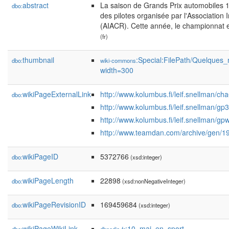
abstract
La saison de Grands Prix automobiles 
dbo:
des pilotes organisée par l'Associatio
(AIACR). Cette année, le championnat e
(fr)
thumbnail
:Special:FilePath/Quelques
dbo:
wiki-commons
width=300
wikiPageExternalLink
http://www.kolumbus.fi/leif.snellman/ch
dbo:
http://www.kolumbus.fi/leif.snellman/gp
http://www.kolumbus.fi/leif.snellman/gp
http://www.teamdan.com/archive/gen/1
wikiPageID
5372766
dbo:
(xsd:integer)
wikiPageLength
22898
dbo:
(xsd:nonNegativeInteger)
wikiPageRevisionID
169459684
dbo:
(xsd:integer)
wikiPageWikiLink
:10_mai_en_sport