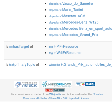
:Vasco_do_Sameiro
dbpedia-fr
:Mario_Tadini
dbpedia-fr
:Maserati_6CM
dbpedia-fr
:Mercedes-Benz_W125
dbpedia-fr
:Mercedes-Benz_en_sport_auto
dbpedia-fr
:Mercedes_Grand_Prix
dbpedia-fr
is
hasTarget
of
:PlFrResource
oa:
tag-fr
:WdtFrResource
tag-fr
is
primaryTopic
of
:Grands_Prix_automobiles_de
foaf:
wikipedia-fr
This content was extracted from
Wikipedia
and is licensed under the
Creative
Commons Attribution-ShareAlike 3.0 Unported License