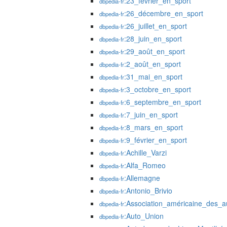
:23_février_en_sport
dbpedia-fr
:26_décembre_en_sport
dbpedia-fr
:26_juillet_en_sport
dbpedia-fr
:28_juin_en_sport
dbpedia-fr
:29_août_en_sport
dbpedia-fr
:2_août_en_sport
dbpedia-fr
:31_mai_en_sport
dbpedia-fr
:3_octobre_en_sport
dbpedia-fr
:6_septembre_en_sport
dbpedia-fr
:7_juin_en_sport
dbpedia-fr
:8_mars_en_sport
dbpedia-fr
:9_février_en_sport
dbpedia-fr
:Achille_Varzi
dbpedia-fr
:Alfa_Romeo
dbpedia-fr
:Allemagne
dbpedia-fr
:Antonio_Brivio
dbpedia-fr
:Association_américaine_des_au
dbpedia-fr
:Auto_Union
dbpedia-fr