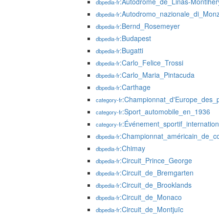
:Autodrome_de_Linas-Montlhér
dbpedia-fr
:Autodromo_nazionale_di_Mon
dbpedia-fr
:Bernd_Rosemeyer
dbpedia-fr
:Budapest
dbpedia-fr
:Bugatti
dbpedia-fr
:Carlo_Felice_Trossi
dbpedia-fr
:Carlo_Maria_Pintacuda
dbpedia-fr
:Carthage
dbpedia-fr
:Championnat_d'Europe_des_p
category-fr
:Sport_automobile_en_1936
category-fr
:Événement_sportif_internation
category-fr
:Championnat_américain_de_c
dbpedia-fr
:Chimay
dbpedia-fr
:Circuit_Prince_George
dbpedia-fr
:Circuit_de_Bremgarten
dbpedia-fr
:Circuit_de_Brooklands
dbpedia-fr
:Circuit_de_Monaco
dbpedia-fr
:Circuit_de_Montjuïc
dbpedia-fr