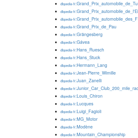
:Grand_Prix_automobile_de_Tu
dbpedia-fr
:Grand_Prix_automobile_de_l'Ei
dbpedia-fr
:Grand_Prix_automobile_des_Fr
dbpedia-fr
:Grand_Prix_de_Pau
dbpedia-fr
:Grängesberg
dbpedia-fr
:Gávea
dbpedia-fr
:Hans_Ruesch
dbpedia-fr
:Hans_Stuck
dbpedia-fr
:Hermann_Lang
dbpedia-fr
:Jean-Pierre_Wimille
dbpedia-fr
:Juan_Zanelli
dbpedia-fr
:Junior_Car_Club_200_mile_ra
dbpedia-fr
:Louis_Chiron
dbpedia-fr
:Lucques
dbpedia-fr
:Luigi_Fagioli
dbpedia-fr
:MG_Motor
dbpedia-fr
:Modène
dbpedia-fr
:Mountain_Championship
dbpedia-fr