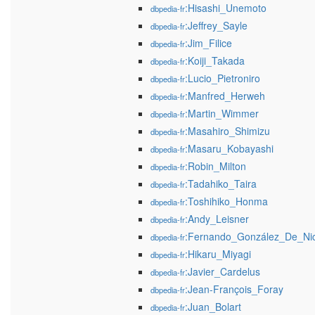
:Hisashi_Unemoto
dbpedia-fr
:Jeffrey_Sayle
dbpedia-fr
:Jim_Filice
dbpedia-fr
:Koiji_Takada
dbpedia-fr
:Lucio_Pietroniro
dbpedia-fr
:Manfred_Herweh
dbpedia-fr
:Martin_Wimmer
dbpedia-fr
:Masahiro_Shimizu
dbpedia-fr
:Masaru_Kobayashi
dbpedia-fr
:Robin_Milton
dbpedia-fr
:Tadahiko_Taira
dbpedia-fr
:Toshihiko_Honma
dbpedia-fr
:Andy_Leisner
dbpedia-fr
:Fernando_González_De_Nic
dbpedia-fr
:Hikaru_Miyagi
dbpedia-fr
:Javier_Cardelus
dbpedia-fr
:Jean-François_Foray
dbpedia-fr
:Juan_Bolart
dbpedia-fr