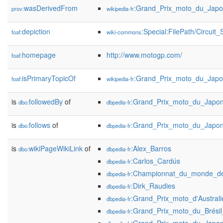
wasDerivedFrom
:Grand_Prix_moto_du_Jap
prov:
wikipedia-fr
depiction
:Special:FilePath/Circuit
foaf:
wiki-commons
homepage
http://www.motogp.com/
foaf:
isPrimaryTopicOf
:Grand_Prix_moto_du_Jap
foaf:
wikipedia-fr
is
followedBy
of
:Grand_Prix_moto_du_Japo
dbo:
dbpedia-fr
is
follows
of
:Grand_Prix_moto_du_Japo
dbo:
dbpedia-fr
is
wikiPageWikiLink
of
:Alex_Barros
dbo:
dbpedia-fr
:Carlos_Cardús
dbpedia-fr
:Championnat_du_monde_de
dbpedia-fr
:Dirk_Raudies
dbpedia-fr
:Grand_Prix_moto_d'Austral
dbpedia-fr
:Grand_Prix_moto_du_Brési
dbpedia-fr