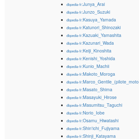
:Junya_Arai
dbpedia-fr
:Junzo_Suzuki
dbpedia-fr
:Kasuya_Yamada
dbpedia-fr
:Katunori_Shinozaki
dbpedia-fr
:Kazuaki_Yamashita
dbpedia-fr
:Kazunari_Wada
dbpedia-fr
:Keiji_Kinoshita
dbpedia-fr
:Kenishi_Yoshida
dbpedia-fr
:Kunio_Machii
dbpedia-fr
:Makoto_Moroga
dbpedia-fr
:Marco_Gentile_(pilote_moto
dbpedia-fr
:Masato_Shima
dbpedia-fr
:Masayuki_Hirose
dbpedia-fr
:Masumitsu_Taguchi
dbpedia-fr
:Norio_Iobe
dbpedia-fr
:Osamu_Hiwatashi
dbpedia-fr
:Shin'ichi_Fujiyama
dbpedia-fr
:Shinji_Katayama
dbpedia-fr