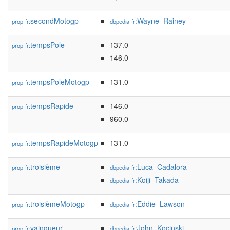
secondMotogp
:Wayne_Rainey
prop-fr:
dbpedia-fr
tempsPole
137.0
prop-fr:
146.0
tempsPoleMotogp
131.0
prop-fr:
tempsRapide
146.0
prop-fr:
960.0
tempsRapideMotogp
131.0
prop-fr:
troisième
:Luca_Cadalora
prop-fr:
dbpedia-fr
:Koiji_Takada
dbpedia-fr
troisièmeMotogp
:Eddie_Lawson
prop-fr:
dbpedia-fr
vainqueur
:John_Kocinski
prop-fr:
dbpedia-fr