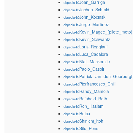
:Joan_Garriga
dbpedia-fr
:Jochen_Schmid
dbpedia-fr
:John_Kocinski
dbpedia-fr
:Jorge_Martínez
dbpedia-fr
:Kevin_Magee_(pilote_moto)
dbpedia-fr
:Kevin_Schwantz
dbpedia-fr
:Loris_Reggiani
dbpedia-fr
:Luca_Cadalora
dbpedia-fr
:Niall_Mackenzie
dbpedia-fr
:Paolo_Casoli
dbpedia-fr
:Patrick_van_den_Goorberg
dbpedia-fr
:Pierfrancesco_Chili
dbpedia-fr
:Randy_Mamola
dbpedia-fr
:Reinhold_Roth
dbpedia-fr
:Ron_Haslam
dbpedia-fr
:Rotax
dbpedia-fr
:Shinichi_Itoh
dbpedia-fr
:Sito_Pons
dbpedia-fr