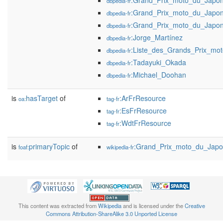
:Grand_Prix_moto_du_Japo
dbpedia-fr
:Grand_Prix_moto_du_Japo
dbpedia-fr
:Grand_Prix_moto_du_Japo
dbpedia-fr
:Jorge_Martínez
dbpedia-fr
:Liste_des_Grands_Prix_mot
dbpedia-fr
:Tadayuki_Okada
dbpedia-fr
:Michael_Doohan
dbpedia-fr
is
hasTarget
of
:ArFrResource
oa:
tag-fr
:EsFrResource
tag-fr
:WdtFrResource
tag-fr
is
primaryTopic
of
:Grand_Prix_moto_du_Jap
foaf:
wikipedia-fr
This content was extracted from
Wikipedia
and is licensed under the
Creative
Commons Attribution-ShareAlike 3.0 Unported License