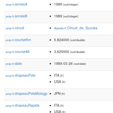
annéeA
1989
prop-fr:
(xsd:integer)
annéeB
1989
prop-fr:
(xsd:integer)
circuit
:Circuit_de_Suzuka
prop-fr:
dbpedia-fr
courseKm
5.824000
prop-fr:
(xsd:double)
courseMi
3.620000
prop-fr:
(xsd:double)
date
1989-03-26
prop-fr:
(xsd:date)
drapeauPole
ITA
prop-fr:
(fr)
USA
(fr)
drapeauPoleMotogp
JPN
prop-fr:
(fr)
drapeauRapide
ITA
prop-fr:
(fr)
USA
(fr)