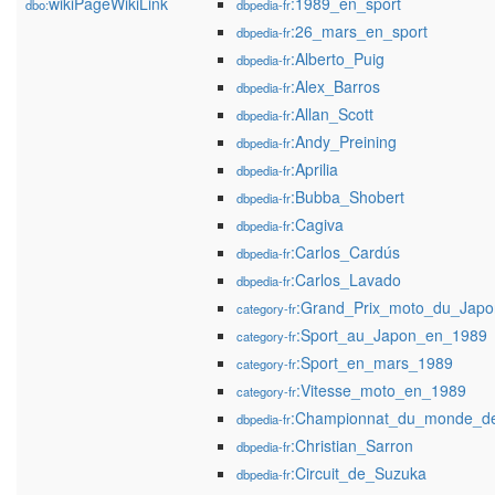
wikiPageWikiLink
:1989_en_sport
dbo:
dbpedia-fr
:26_mars_en_sport
dbpedia-fr
:Alberto_Puig
dbpedia-fr
:Alex_Barros
dbpedia-fr
:Allan_Scott
dbpedia-fr
:Andy_Preining
dbpedia-fr
:Aprilia
dbpedia-fr
:Bubba_Shobert
dbpedia-fr
:Cagiva
dbpedia-fr
:Carlos_Cardús
dbpedia-fr
:Carlos_Lavado
dbpedia-fr
:Grand_Prix_moto_du_Japo
category-fr
:Sport_au_Japon_en_1989
category-fr
:Sport_en_mars_1989
category-fr
:Vitesse_moto_en_1989
category-fr
:Championnat_du_monde_de
dbpedia-fr
:Christian_Sarron
dbpedia-fr
:Circuit_de_Suzuka
dbpedia-fr