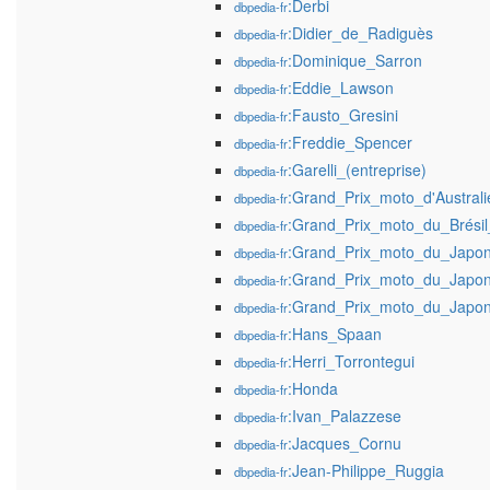
:Derbi
dbpedia-fr
:Didier_de_Radiguès
dbpedia-fr
:Dominique_Sarron
dbpedia-fr
:Eddie_Lawson
dbpedia-fr
:Fausto_Gresini
dbpedia-fr
:Freddie_Spencer
dbpedia-fr
:Garelli_(entreprise)
dbpedia-fr
:Grand_Prix_moto_d'Austral
dbpedia-fr
:Grand_Prix_moto_du_Brési
dbpedia-fr
:Grand_Prix_moto_du_Japo
dbpedia-fr
:Grand_Prix_moto_du_Japo
dbpedia-fr
:Grand_Prix_moto_du_Japo
dbpedia-fr
:Hans_Spaan
dbpedia-fr
:Herri_Torrontegui
dbpedia-fr
:Honda
dbpedia-fr
:Ivan_Palazzese
dbpedia-fr
:Jacques_Cornu
dbpedia-fr
:Jean-Philippe_Ruggia
dbpedia-fr