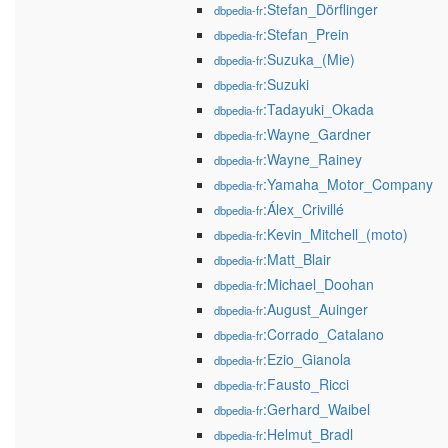
:Stefan_Dörflinger
dbpedia-fr
:Stefan_Prein
dbpedia-fr
:Suzuka_(Mie)
dbpedia-fr
:Suzuki
dbpedia-fr
:Tadayuki_Okada
dbpedia-fr
:Wayne_Gardner
dbpedia-fr
:Wayne_Rainey
dbpedia-fr
:Yamaha_Motor_Company
dbpedia-fr
:Álex_Crivillé
dbpedia-fr
:Kevin_Mitchell_(moto)
dbpedia-fr
:Matt_Blair
dbpedia-fr
:Michael_Doohan
dbpedia-fr
:August_Auinger
dbpedia-fr
:Corrado_Catalano
dbpedia-fr
:Ezio_Gianola
dbpedia-fr
:Fausto_Ricci
dbpedia-fr
:Gerhard_Waibel
dbpedia-fr
:Helmut_Bradl
dbpedia-fr