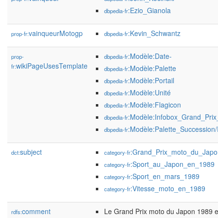
:Ezio_Gianola
dbpedia-fr
vainqueurMotogp
:Kevin_Schwantz
prop-fr:
dbpedia-fr
:Modèle:Date-
prop-
dbpedia-fr
wikiPageUsesTemplate
fr:
:Modèle:Palette
dbpedia-fr
:Modèle:Portail
dbpedia-fr
:Modèle:Unité
dbpedia-fr
:Modèle:Flagicon
dbpedia-fr
:Modèle:Infobox_Grand_Pri
dbpedia-fr
:Modèle:Palette_Succession
dbpedia-fr
subject
:Grand_Prix_moto_du_Japo
dct:
category-fr
:Sport_au_Japon_en_1989
category-fr
:Sport_en_mars_1989
category-fr
:Vitesse_moto_en_1989
category-fr
comment
Le Grand Prix moto du Japon 1989 
rdfs: