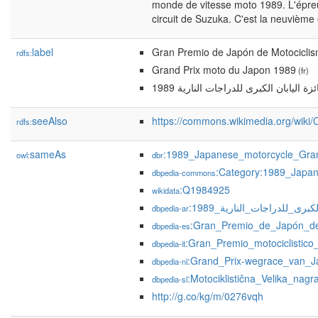
monde de vitesse moto 1989. L'épreu
circuit de Suzuka. C'est la neuvième
label
Gran Premio de Japón de Motocicli
rdfs:
Grand Prix moto du Japon 1989
(fr)
زة اليابان الكبرى للدراجات النارية 1989
seeAlso
https://commons.wikimedia.org/wik
rdfs:
sameAs
:1989_Japanese_motorcycle_Gra
owl:
dbr
:Category:1989_Japa
dbpedia-commons
:Q1984925
wikidata
:برى_للدراجات_النارية_1989
dbpedia-ar
:Gran_Premio_de_Japón_d
dbpedia-es
:Gran_Premio_motociclistic
dbpedia-it
:Grand_Prix-wegrace_van_
dbpedia-nl
:Motociklistična_Velika_na
dbpedia-sl
http://g.co/kg/m/0276vqh