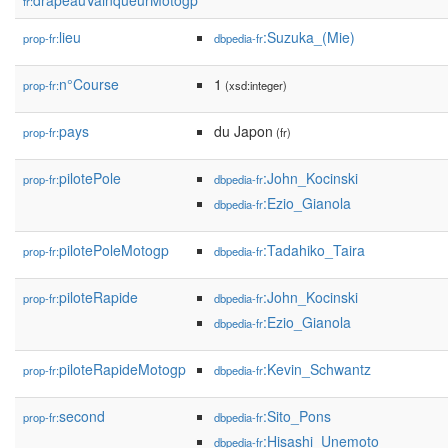
drapeauVainqueurMotogp
fr:
lieu
:Suzuka_(Mie)
prop-fr:
dbpedia-fr
n°Course
1
prop-fr:
(xsd:integer)
pays
du Japon
prop-fr:
(fr)
pilotePole
:John_Kocinski
prop-fr:
dbpedia-fr
:Ezio_Gianola
dbpedia-fr
pilotePoleMotogp
:Tadahiko_Taira
prop-fr:
dbpedia-fr
piloteRapide
:John_Kocinski
prop-fr:
dbpedia-fr
:Ezio_Gianola
dbpedia-fr
piloteRapideMotogp
:Kevin_Schwantz
prop-fr:
dbpedia-fr
second
:Sito_Pons
prop-fr:
dbpedia-fr
:Hisashi_Unemoto
dbpedia-fr