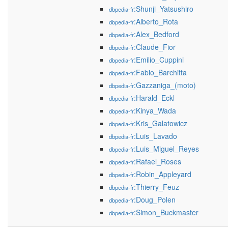
:Shunji_Yatsushiro
dbpedia-fr
:Alberto_Rota
dbpedia-fr
:Alex_Bedford
dbpedia-fr
:Claude_Fior
dbpedia-fr
:Emilio_Cuppini
dbpedia-fr
:Fabio_Barchitta
dbpedia-fr
:Gazzaniga_(moto)
dbpedia-fr
:Harald_Eckl
dbpedia-fr
:Kinya_Wada
dbpedia-fr
:Kris_Galatowicz
dbpedia-fr
:Luis_Lavado
dbpedia-fr
:Luis_Miguel_Reyes
dbpedia-fr
:Rafael_Roses
dbpedia-fr
:Robin_Appleyard
dbpedia-fr
:Thierry_Feuz
dbpedia-fr
:Doug_Polen
dbpedia-fr
:Simon_Buckmaster
dbpedia-fr