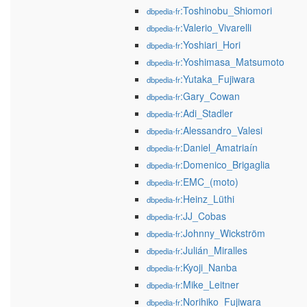
:Toshinobu_Shiomori
dbpedia-fr
:Valerio_Vivarelli
dbpedia-fr
:Yoshiari_Hori
dbpedia-fr
:Yoshimasa_Matsumoto
dbpedia-fr
:Yutaka_Fujiwara
dbpedia-fr
:Gary_Cowan
dbpedia-fr
:Adi_Stadler
dbpedia-fr
:Alessandro_Valesi
dbpedia-fr
:Daniel_Amatriaín
dbpedia-fr
:Domenico_Brigaglia
dbpedia-fr
:EMC_(moto)
dbpedia-fr
:Heinz_Lüthi
dbpedia-fr
:JJ_Cobas
dbpedia-fr
:Johnny_Wickström
dbpedia-fr
:Julián_Miralles
dbpedia-fr
:Kyoji_Nanba
dbpedia-fr
:Mike_Leitner
dbpedia-fr
:Norihiko_Fujiwara
dbpedia-fr