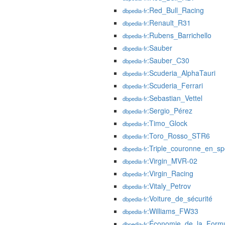
:Red_Bull_Racing
dbpedia-fr
:Renault_R31
dbpedia-fr
:Rubens_Barrichello
dbpedia-fr
:Sauber
dbpedia-fr
:Sauber_C30
dbpedia-fr
:Scuderia_AlphaTauri
dbpedia-fr
:Scuderia_Ferrari
dbpedia-fr
:Sebastian_Vettel
dbpedia-fr
:Sergio_Pérez
dbpedia-fr
:Timo_Glock
dbpedia-fr
:Toro_Rosso_STR6
dbpedia-fr
:Triple_couronne_en_sp
dbpedia-fr
:Virgin_MVR-02
dbpedia-fr
:Virgin_Racing
dbpedia-fr
:Vitaly_Petrov
dbpedia-fr
:Voiture_de_sécurité
dbpedia-fr
:Williams_FW33
dbpedia-fr
:Économie_de_la_Form
dbpedia-fr