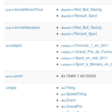
écurieRecordTour
:Red_Bull_Racing
prop-fr:
dbpedia-fr
:Renault_Sport
dbpedia-fr
écurieVainqueur
:Red_Bull_Racing
prop-fr:
dbpedia-fr
:Renault_Sport
dbpedia-fr
subject
:Formule_1_en_2011
dct:
category-fr
:Grand_Prix_de_Form
category-fr
:Sport_en_mai_2011
category-fr
:Sport_à_Monaco_en_
category-fr
point
43.73465 7.42133333
georss:
type
:Thing
rdf:
owl
:SpatialThing
geo
:Event
dbo
:GrandPrix
dbo