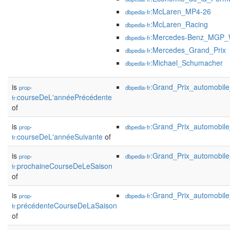
:McLaren_MP4-26
dbpedia-fr
:McLaren_Racing
dbpedia-fr
:Mercedes-Benz_MGP
dbpedia-fr
:Mercedes_Grand_Prix
dbpedia-fr
:Michael_Schumacher
dbpedia-fr
is
:Grand_Prix_automobi
prop-
dbpedia-fr
courseDeL'annéePrécédente
fr:
of
is
:Grand_Prix_automobi
prop-
dbpedia-fr
courseDeL'annéeSuivante
of
fr:
is
:Grand_Prix_automobil
prop-
dbpedia-fr
prochaineCourseDeLeSaison
fr:
of
is
:Grand_Prix_automobi
prop-
dbpedia-fr
précédenteCourseDeLaSaison
fr:
of