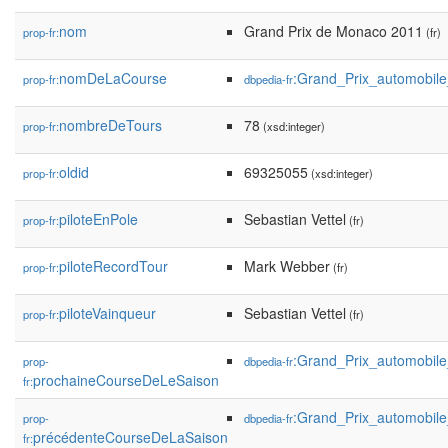
nom
Grand Prix de Monaco 2011
prop-fr:
(fr)
nomDeLaCourse
:Grand_Prix_automobi
prop-fr:
dbpedia-fr
nombreDeTours
78
prop-fr:
(xsd:integer)
oldid
69325055
prop-fr:
(xsd:integer)
piloteEnPole
Sebastian Vettel
prop-fr:
(fr)
piloteRecordTour
Mark Webber
prop-fr:
(fr)
piloteVainqueur
Sebastian Vettel
prop-fr:
(fr)
:Grand_Prix_automobi
prop-
dbpedia-fr
prochaineCourseDeLeSaison
fr:
:Grand_Prix_automobil
prop-
dbpedia-fr
précédenteCourseDeLaSaison
fr: