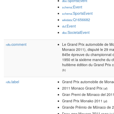
:SportsEvent
dbo
:Event
schema
:SportsEvent
schema
:Q1656682
wikidata
:Event
dul
:SocietalEvent
dbo
comment
Le Grand Prix automobile de M
rdfs:
Monaco 2011), disputé le 29 mai
845e épreuve du championnat 
1950 et la sixième manche du ch
huitième édition du Grand Prix
(fr)
label
Grand Prix automobile de Mona
rdfs:
2011 Monaco Grand Prix
(af)
Gran Premi de Mònaco del 201
Grand Prix Monako 2011
(pl)
Grande Prêmio de Mônaco de 
Гран-при Монако 2011 года
(ru)