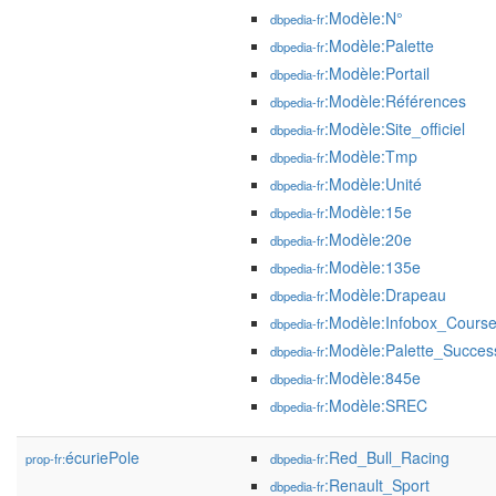
:Modèle:N°
dbpedia-fr
:Modèle:Palette
dbpedia-fr
:Modèle:Portail
dbpedia-fr
:Modèle:Références
dbpedia-fr
:Modèle:Site_officiel
dbpedia-fr
:Modèle:Tmp
dbpedia-fr
:Modèle:Unité
dbpedia-fr
:Modèle:15e
dbpedia-fr
:Modèle:20e
dbpedia-fr
:Modèle:135e
dbpedia-fr
:Modèle:Drapeau
dbpedia-fr
:Modèle:Infobox_Cours
dbpedia-fr
:Modèle:Palette_Succes
dbpedia-fr
:Modèle:845e
dbpedia-fr
:Modèle:SREC
dbpedia-fr
écuriePole
:Red_Bull_Racing
prop-fr:
dbpedia-fr
:Renault_Sport
dbpedia-fr