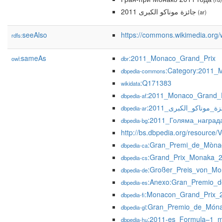
جائزة موناكو الكبرى 2011
(ar)
seeAlso
https://commons.wikimedia.org
rdfs:
sameAs
:2011_Monaco_Grand_Prix
owl:
dbr
:Category:2011_
dbpedia-commons
:Q171383
wikidata
:2011_Monaco_Grand_P
dbpedia-af
:ة_موناكو_الكبرى_2011
dbpedia-ar
:2011_Голяма_наград
dbpedia-bg
http://bs.dbpedia.org/resourc
:Gran_Premi_de_Mòna
dbpedia-ca
:Grand_Prix_Monaka_
dbpedia-cs
:Großer_Preis_von_M
dbpedia-de
:Anexo:Gran_Premio_
dbpedia-es
:Monacon_Grand_Prix_
dbpedia-fi
:Gran_Premio_de_Món
dbpedia-gl
:2011-es_Formula–1_m
dbpedia-hu