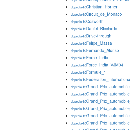
:Christian_Horner
dbpedia-fr
:Circuit_de_Monaco
dbpedia-fr
:Cosworth
dbpedia-fr
:Daniel_Ricciardo
dbpedia-fr
:Drive-through
dbpedia-fr
:Felipe_Massa
dbpedia-fr
:Fernando_Alonso
dbpedia-fr
:Force_India
dbpedia-fr
:Force_India_VJM04
dbpedia-fr
:Formule_1
dbpedia-fr
:Fédération_internation
dbpedia-fr
:Grand_Prix_automobile
dbpedia-fr
:Grand_Prix_automobil
dbpedia-fr
:Grand_Prix_automobi
dbpedia-fr
:Grand_Prix_automobi
dbpedia-fr
:Grand_Prix_automobi
dbpedia-fr
:Grand_Prix_automobi
dbpedia-fr