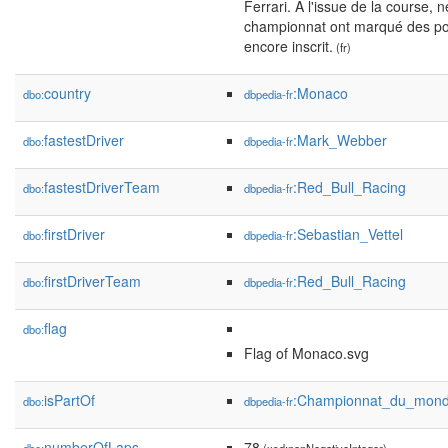
Ferrari. À l'issue de la course
championnat ont marqué des poi
encore inscrit.
(fr)
country
:Monaco
dbo:
dbpedia-fr
fastestDriver
:Mark_Webber
dbo:
dbpedia-fr
fastestDriverTeam
:Red_Bull_Racing
dbo:
dbpedia-fr
firstDriver
:Sebastian_Vettel
dbo:
dbpedia-fr
firstDriverTeam
:Red_Bull_Racing
dbo:
dbpedia-fr
flag
dbo:
Flag of Monaco.svg
isPartOf
:Championnat_du_mon
dbo:
dbpedia-fr
numberOfLaps
78