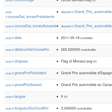
prop-fr:
(fr)
:Grand_Prix_automobi
prop-
dbpedia-fr
courseDeL'annéePrécédente
fr:
courseDeL'annéeSuivante
:Grand_Prix_automobi
prop-fr:
dbpedia-fr
date
2011-09-18
prop-fr:
(xsd:date)
distanceDeCourseKm
260.520000
prop-fr:
(xsd:double)
drapeau
Flag of Monaco.svg
prop-fr:
(fr)
grandPrixPrécédent
Grand Prix automobile d'Espag
prop-fr:
grandPrixSuivant
Grand Prix automobile du Cana
prop-fr:
langue
fr
prop-fr:
(fr)
longueurDuCircuitKm
3.340000
prop-fr:
(xsd:double)