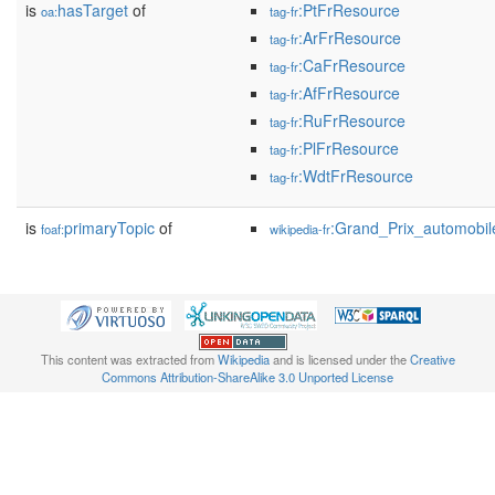
is
hasTarget
of
:PtFrResource
oa:
tag-fr
:ArFrResource
tag-fr
:CaFrResource
tag-fr
:AfFrResource
tag-fr
:RuFrResource
tag-fr
:PlFrResource
tag-fr
:WdtFrResource
tag-fr
is
primaryTopic
of
:Grand_Prix_automob
foaf:
wikipedia-fr
This content was extracted from
Wikipedia
and is licensed under the
Creative
Commons Attribution-ShareAlike 3.0 Unported License