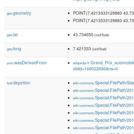
geometry
POINT(7.4213333129883 43.7
geo:
POINT(7.4213333129883 43.7
lat
43.734650
geo:
(xsd:float)
long
7.421333
geo:
(xsd:float)
wasDerivedFrom
:Grand_Prix_automob
prov:
wikipedia-fr
oldid=168022696&ns=0
depiction
:Special:FilePath/S
foaf:
wiki-commons
:Special:FilePath/
wiki-commons
:Special:FilePath/2
wiki-commons
:Special:FilePath/2
wiki-commons
:Special:FilePath/2
wiki-commons
:Special:FilePath/2
wiki-commons
:Special:FilePath/2
wiki-commons