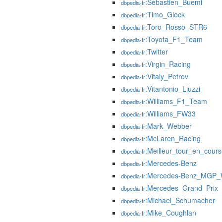
:Sébastien_Buemi
dbpedia-fr
:Timo_Glock
dbpedia-fr
:Toro_Rosso_STR6
dbpedia-fr
:Toyota_F1_Team
dbpedia-fr
:Twitter
dbpedia-fr
:Virgin_Racing
dbpedia-fr
:Vitaly_Petrov
dbpedia-fr
:Vitantonio_Liuzzi
dbpedia-fr
:Williams_F1_Team
dbpedia-fr
:Williams_FW33
dbpedia-fr
:Mark_Webber
dbpedia-fr
:McLaren_Racing
dbpedia-fr
:Meilleur_tour_en_cour
dbpedia-fr
:Mercedes-Benz
dbpedia-fr
:Mercedes-Benz_MGP
dbpedia-fr
:Mercedes_Grand_Prix
dbpedia-fr
:Michael_Schumacher
dbpedia-fr
:Mike_Coughlan
dbpedia-fr