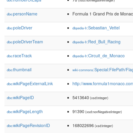
dbo:
(xsd:nonNegativeInteger)
personName
Formula 1 Grand Prix de Mona
dbo:
poleDriver
:Sebastian_Vettel
dbo:
dbpedia-fr
poleDriverTeam
:Red_Bull_Racing
dbo:
dbpedia-fr
raceTrack
:Circuit_de_Monaco
dbo:
dbpedia-fr
thumbnail
:Special:FilePath/F
dbo:
wiki-commons
wikiPageExternalLink
http://www.formula1monaco.com
dbo:
wikiPageID
5413640
dbo:
(xsd:integer)
wikiPageLength
91390
dbo:
(xsd:nonNegativeInteger)
wikiPageRevisionID
168022696
dbo:
(xsd:integer)