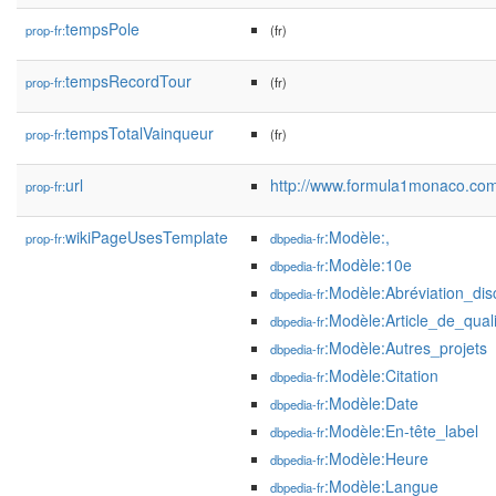
tempsPole
prop-fr:
(fr)
tempsRecordTour
prop-fr:
(fr)
tempsTotalVainqueur
prop-fr:
(fr)
url
http://www.formula1monaco.com
prop-fr:
wikiPageUsesTemplate
:Modèle:,
prop-fr:
dbpedia-fr
:Modèle:10e
dbpedia-fr
:Modèle:Abréviation_dis
dbpedia-fr
:Modèle:Article_de_qual
dbpedia-fr
:Modèle:Autres_projets
dbpedia-fr
:Modèle:Citation
dbpedia-fr
:Modèle:Date
dbpedia-fr
:Modèle:En-tête_label
dbpedia-fr
:Modèle:Heure
dbpedia-fr
:Modèle:Langue
dbpedia-fr