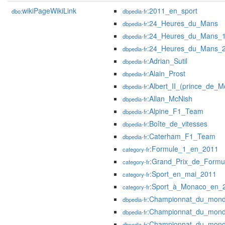
wikiPageWikiLink
:2011_en_sport
dbo:
dbpedia-fr
:24_Heures_du_Mans
dbpedia-fr
:24_Heures_du_Mans_
dbpedia-fr
:24_Heures_du_Mans_
dbpedia-fr
:Adrian_Sutil
dbpedia-fr
:Alain_Prost
dbpedia-fr
:Albert_II_(prince_de_
dbpedia-fr
:Allan_McNish
dbpedia-fr
:Alpine_F1_Team
dbpedia-fr
:Boîte_de_vitesses
dbpedia-fr
:Caterham_F1_Team
dbpedia-fr
:Formule_1_en_2011
category-fr
:Grand_Prix_de_Form
category-fr
:Sport_en_mai_2011
category-fr
:Sport_à_Monaco_en_
category-fr
:Championnat_du_mon
dbpedia-fr
:Championnat_du_mon
dbpedia-fr
:Championnat_du_mon
dbpedia-fr