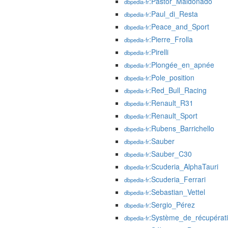
:Pastor_Maldonado
dbpedia-fr
:Paul_di_Resta
dbpedia-fr
:Peace_and_Sport
dbpedia-fr
:Pierre_Frolla
dbpedia-fr
:Pirelli
dbpedia-fr
:Plongée_en_apnée
dbpedia-fr
:Pole_position
dbpedia-fr
:Red_Bull_Racing
dbpedia-fr
:Renault_R31
dbpedia-fr
:Renault_Sport
dbpedia-fr
:Rubens_Barrichello
dbpedia-fr
:Sauber
dbpedia-fr
:Sauber_C30
dbpedia-fr
:Scuderia_AlphaTauri
dbpedia-fr
:Scuderia_Ferrari
dbpedia-fr
:Sebastian_Vettel
dbpedia-fr
:Sergio_Pérez
dbpedia-fr
:Système_de_récupérati
dbpedia-fr