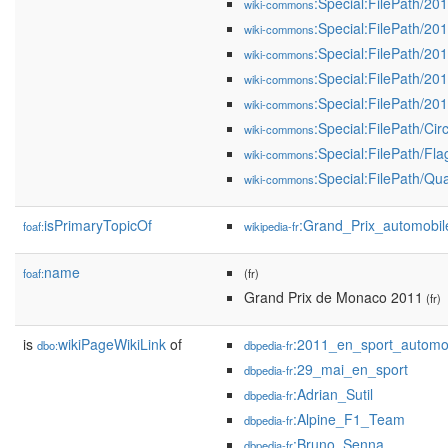
:Special:FilePath/
wiki-commons
:Special:FilePath/2
wiki-commons
:Special:FilePath/2
wiki-commons
:Special:FilePath/2
wiki-commons
:Special:FilePath/2
wiki-commons
:Special:FilePath/Ci
wiki-commons
:Special:FilePath/F
wiki-commons
:Special:FilePath/
wiki-commons
isPrimaryTopicOf
:Grand_Prix_automob
foaf:
wikipedia-fr
name
foaf:
(fr)
Grand Prix de Monaco 2011
(fr)
is
wikiPageWikiLink
of
:2011_en_sport_automo
dbo:
dbpedia-fr
:29_mai_en_sport
dbpedia-fr
:Adrian_Sutil
dbpedia-fr
:Alpine_F1_Team
dbpedia-fr
:Bruno_Senna
dbpedia-fr