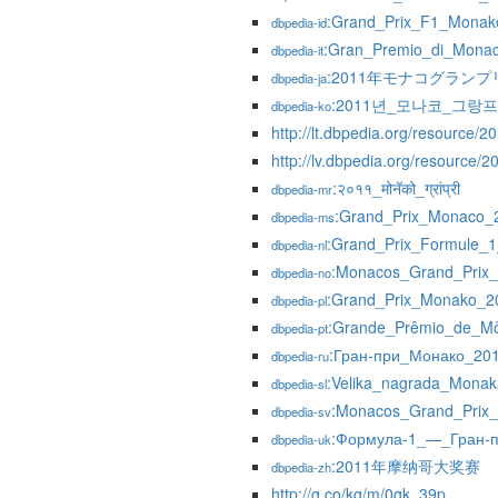
:Grand_Prix_F1_Monak
dbpedia-id
:Gran_Premio_di_Mona
dbpedia-it
:2011年モナコグランプ
dbpedia-ja
:2011년_모나코_그랑
dbpedia-ko
http://lt.dbpedia.org/resourc
http://lv.dbpedia.org/resourc
:२०११_मोनॅको_ग्रांप्री
dbpedia-mr
:Grand_Prix_Monaco_
dbpedia-ms
:Grand_Prix_Formule_
dbpedia-nl
:Monacos_Grand_Prix
dbpedia-no
:Grand_Prix_Monako_2
dbpedia-pl
:Grande_Prêmio_de_M
dbpedia-pt
:Гран-при_Монако_20
dbpedia-ru
:Velika_nagrada_Mona
dbpedia-sl
:Monacos_Grand_Prix
dbpedia-sv
:Формула-1_—_Гран-п
dbpedia-uk
:2011年摩纳哥大奖赛
dbpedia-zh
http://g.co/kg/m/0gk_39p