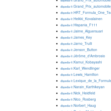
:Grand_Prix_automobil
dbpedia-fr
:Grand_Prix_automobi
dbpedia-fr
:HRT_Formula_One_T
dbpedia-fr
:Heikki_Kovalainen
dbpedia-fr
:Hispania_F111
dbpedia-fr
:Jaime_Alguersuari
dbpedia-fr
:James_Key
dbpedia-fr
:Jarno_Trulli
dbpedia-fr
:Jenson_Button
dbpedia-fr
:Jérôme_d'Ambrosio
dbpedia-fr
:Kamui_Kobayashi
dbpedia-fr
:Karl_Wendlinger
dbpedia-fr
:Lewis_Hamilton
dbpedia-fr
:Lexique_de_la_Formul
dbpedia-fr
:Narain_Karthikeyan
dbpedia-fr
:Nick_Heidfeld
dbpedia-fr
:Nico_Rosberg
dbpedia-fr
:Norbert_Haug
dbpedia-fr