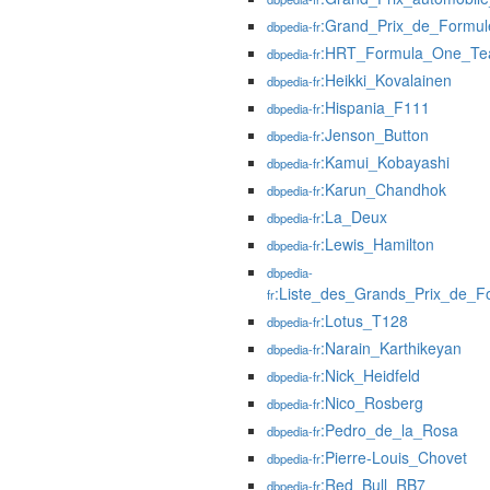
:Grand_Prix_de_Formul
dbpedia-fr
:HRT_Formula_One_T
dbpedia-fr
:Heikki_Kovalainen
dbpedia-fr
:Hispania_F111
dbpedia-fr
:Jenson_Button
dbpedia-fr
:Kamui_Kobayashi
dbpedia-fr
:Karun_Chandhok
dbpedia-fr
:La_Deux
dbpedia-fr
:Lewis_Hamilton
dbpedia-fr
dbpedia-
:Liste_des_Grands_Prix_de_F
fr
:Lotus_T128
dbpedia-fr
:Narain_Karthikeyan
dbpedia-fr
:Nick_Heidfeld
dbpedia-fr
:Nico_Rosberg
dbpedia-fr
:Pedro_de_la_Rosa
dbpedia-fr
:Pierre-Louis_Chovet
dbpedia-fr
:Red_Bull_RB7
dbpedia-fr