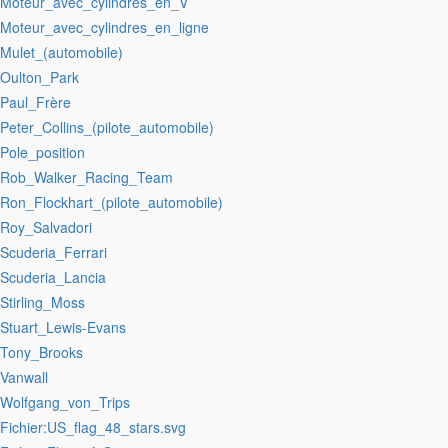
:Moteur_avec_cylindres_en_V
:Moteur_avec_cylindres_en_ligne
:Mulet_(automobile)
:Oulton_Park
:Paul_Frère
:Peter_Collins_(pilote_automobile)
:Pole_position
:Rob_Walker_Racing_Team
:Ron_Flockhart_(pilote_automobile)
:Roy_Salvadori
:Scuderia_Ferrari
:Scuderia_Lancia
:Stirling_Moss
:Stuart_Lewis-Evans
:Tony_Brooks
:Vanwall
:Wolfgang_von_Trips
:Fichier:US_flag_48_stars.svg