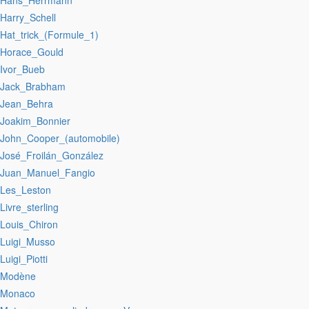
:Hans_Herrmann
:Harry_Schell
:Hat_trick_(Formule_1)
:Horace_Gould
:Ivor_Bueb
:Jack_Brabham
:Jean_Behra
:Joakim_Bonnier
:John_Cooper_(automobile)
:José_Froilán_González
:Juan_Manuel_Fangio
:Les_Leston
:Livre_sterling
:Louis_Chiron
:Luigi_Musso
:Luigi_Piotti
:Modène
:Monaco