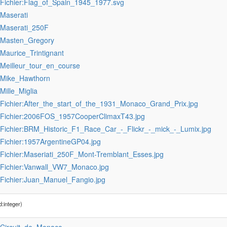
:Fichier:Flag_of_Spain_1945_1977.svg
:Maserati
:Maserati_250F
:Masten_Gregory
:Maurice_Trintignant
:Meilleur_tour_en_course
:Mike_Hawthorn
:Mille_Miglia
:Fichier:After_the_start_of_the_1931_Monaco_Grand_Prix.jpg
:Fichier:2006FOS_1957CooperClimaxT43.jpg
:Fichier:BRM_Historic_F1_Race_Car_-_Flickr_-_mick_-_Lumix.jpg
:Fichier:1957ArgentineGP04.jpg
:Fichier:Maseriati_250F_Mont-Tremblant_Esses.jpg
:Fichier:Vanwall_VW7_Monaco.jpg
:Fichier:Juan_Manuel_Fangio.jpg
:integer)