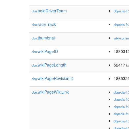
poleDriverTeam
dbo:
dbpedia-fr
raceTrack
dbo:
dbpedia-fr
thumbnail
dbo:
wiki-comm
wikiPageID
183031
dbo:
wikiPageLength
52417
dbo:
(x
wikiPageRevisionID
186532
dbo:
wikiPageWikiLink
dbo:
dbpedia-fr
dbpedia-fr
dbpedia-fr
dbpedia-fr
dbpedia-fr
dbpedia-fr