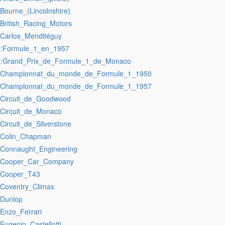
:Bourne_(Lincolnshire)
:British_Racing_Motors
:Carlos_Menditéguy
:Formule_1_en_1957
r
:Grand_Prix_de_Formule_1_de_Monaco
r
:Championnat_du_monde_de_Formule_1_1950
:Championnat_du_monde_de_Formule_1_1957
:Circuit_de_Goodwood
:Circuit_de_Monaco
:Circuit_de_Silverstone
:Colin_Chapman
:Connaught_Engineering
:Cooper_Car_Company
:Cooper_T43
:Coventry_Climax
:Dunlop
:Enzo_Ferrari
:Eugenio_Castellotti