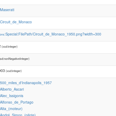
:Maserati
:Circuit_de_Monaco
:Special:FilePath/Circuit_de_Monaco_1950.png?width=300
ons
2
(xsd:integer)
sd:nonNegativeInteger)
903
(xsd:integer)
:500_miles_d'Indianapolis_1957
:Alberto_Ascari
:Alec_Issigonis
:Alfonso_de_Portago
:Alta_(moteur)
:André_Simon_(pilote)