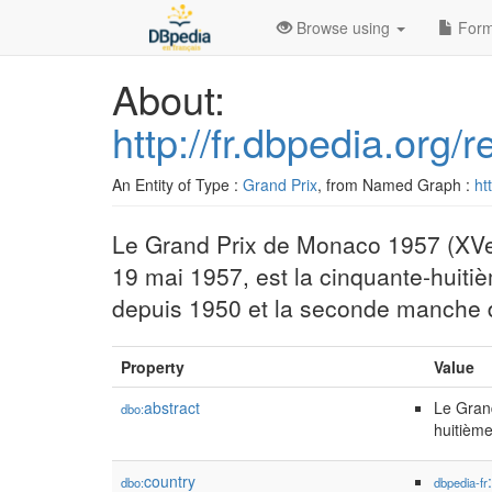
Browse using
Form
About:
http://fr.dbpedia.or
An Entity of Type :
Grand Prix
, from Named Graph :
ht
Le Grand Prix de Monaco 1957 (XVe 
19 mai 1957, est la cinquante-hui
depuis 1950 et la seconde manche
Property
Value
abstract
Le Grand
dbo:
huitièm
country
dbo:
dbpedia-fr