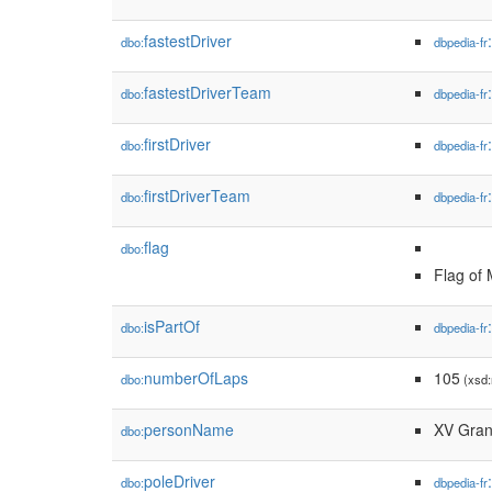
fastestDriver
dbo:
dbpedia-fr
fastestDriverTeam
dbo:
dbpedia-fr
firstDriver
dbo:
dbpedia-fr
firstDriverTeam
dbo:
dbpedia-fr
flag
dbo:
Flag of
isPartOf
dbo:
dbpedia-fr
numberOfLaps
105
dbo:
(xsd:
personName
XV Gran
dbo:
poleDriver
dbo:
dbpedia-fr