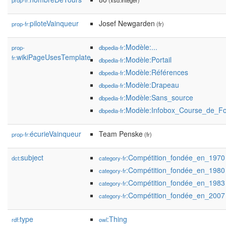
prop-fr:
(xsd:integer)
piloteVainqueur
Josef Newgarden
prop-fr:
(fr)
:Modèle:...
prop-
dbpedia-fr
wikiPageUsesTemplate
fr:
:Modèle:Portail
dbpedia-fr
:Modèle:Références
dbpedia-fr
:Modèle:Drapeau
dbpedia-fr
:Modèle:Sans_source
dbpedia-fr
:Modèle:Infobox_Course_de_F
dbpedia-fr
écurieVainqueur
Team Penske
prop-fr:
(fr)
subject
:Compétition_fondée_en_1970
dct:
category-fr
:Compétition_fondée_en_1980
category-fr
:Compétition_fondée_en_1983
category-fr
:Compétition_fondée_en_2007
category-fr
type
:Thing
rdf:
owl