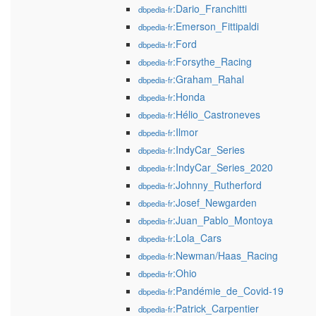
:Dario_Franchitti
dbpedia-fr
:Emerson_Fittipaldi
dbpedia-fr
:Ford
dbpedia-fr
:Forsythe_Racing
dbpedia-fr
:Graham_Rahal
dbpedia-fr
:Honda
dbpedia-fr
:Hélio_Castroneves
dbpedia-fr
:Ilmor
dbpedia-fr
:IndyCar_Series
dbpedia-fr
:IndyCar_Series_2020
dbpedia-fr
:Johnny_Rutherford
dbpedia-fr
:Josef_Newgarden
dbpedia-fr
:Juan_Pablo_Montoya
dbpedia-fr
:Lola_Cars
dbpedia-fr
:Newman/Haas_Racing
dbpedia-fr
:Ohio
dbpedia-fr
:Pandémie_de_Covid-19
dbpedia-fr
:Patrick_Carpentier
dbpedia-fr