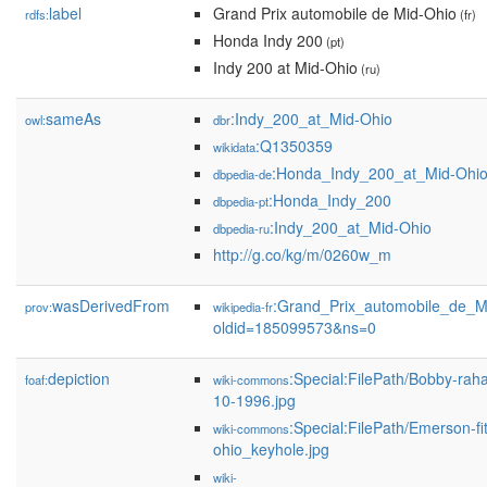
label
Grand Prix automobile de Mid-Ohio
rdfs:
(fr)
Honda Indy 200
(pt)
Indy 200 at Mid-Ohio
(ru)
sameAs
:Indy_200_at_Mid-Ohio
owl:
dbr
:Q1350359
wikidata
:Honda_Indy_200_at_Mid-Ohi
dbpedia-de
:Honda_Indy_200
dbpedia-pt
:Indy_200_at_Mid-Ohio
dbpedia-ru
http://g.co/kg/m/0260w_m
wasDerivedFrom
:Grand_Prix_automobile_de_M
prov:
wikipedia-fr
oldid=185099573&ns=0
depiction
:Special:FilePath/Bobby-rah
foaf:
wiki-commons
10-1996.jpg
:Special:FilePath/Emerson-fit
wiki-commons
ohio_keyhole.jpg
wiki-