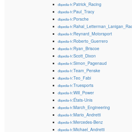
:Patrick_Racing
dbpedia-fr
:Paul_Tracy
dbpedia-fr
:Porsche
dbpedia-fr
:Rahal_Letterman_Lanigan_Ra
dbpedia-fr
:Reynard_Motorsport
dbpedia-fr
:Roberto_Guerrero
dbpedia-fr
:Ryan_Briscoe
dbpedia-fr
:Scott_Dixon
dbpedia-fr
:Simon_Pagenaud
dbpedia-fr
:Team_Penske
dbpedia-fr
:Teo_Fabi
dbpedia-fr
:Truesports
dbpedia-fr
:Will_Power
dbpedia-fr
:États-Unis
dbpedia-fr
:March_Engineering
dbpedia-fr
:Mario_Andretti
dbpedia-fr
:Mercedes-Benz
dbpedia-fr
:Michael_Andretti
dbpedia-fr