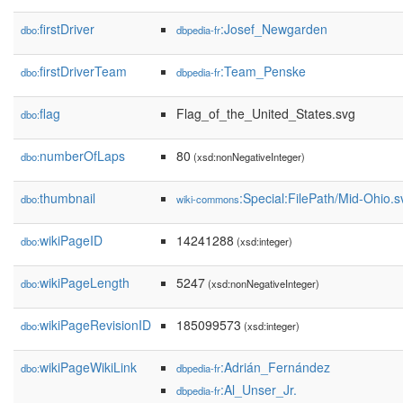
firstDriver
:Josef_Newgarden
dbo:
dbpedia-fr
firstDriverTeam
:Team_Penske
dbo:
dbpedia-fr
flag
Flag_of_the_United_States.svg
dbo:
numberOfLaps
80
dbo:
(xsd:nonNegativeInteger)
thumbnail
:Special:FilePath/Mid-Ohio.
dbo:
wiki-commons
wikiPageID
14241288
dbo:
(xsd:integer)
wikiPageLength
5247
dbo:
(xsd:nonNegativeInteger)
wikiPageRevisionID
185099573
dbo:
(xsd:integer)
wikiPageWikiLink
:Adrián_Fernández
dbo:
dbpedia-fr
:Al_Unser_Jr.
dbpedia-fr