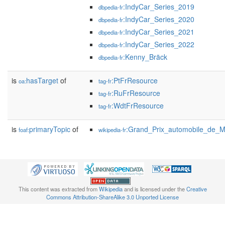
:IndyCar_Series_2019
dbpedia-fr
:IndyCar_Series_2020
dbpedia-fr
:IndyCar_Series_2021
dbpedia-fr
:IndyCar_Series_2022
dbpedia-fr
:Kenny_Bräck
dbpedia-fr
is
hasTarget
of
:PtFrResource
oa:
tag-fr
:RuFrResource
tag-fr
:WdtFrResource
tag-fr
is
primaryTopic
of
:Grand_Prix_automobile_de_M
foaf:
wikipedia-fr
This content was extracted from
Wikipedia
and is licensed under the
Creative
Commons Attribution-ShareAlike 3.0 Unported License