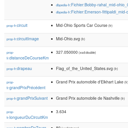
:Fichier:Bobby-rahal_mid-ohio_
dbpedia-fr
:Fichier:Emerson-fittipaldi_mid-
dbpedia-fr
circuit
Mid-Ohio Sports Car Course
prop-fr:
(fr)
circuitImage
Mid-Ohio.svg
prop-fr:
(fr)
327.050000
prop-
(xsd:double)
distanceDeCourseKm
fr:
drapeau
Flag_of_the_United_States.svg
prop-fr:
(fr)
Grand Prix automobile d'Elkhart Lake
prop-
(fr
grandPrixPrécédent
fr:
grandPrixSuivant
Grand Prix automobile de Nashville
prop-fr:
(fr)
3.634
prop-
longueurDuCircuitKm
fr:
nombreDeTours
80