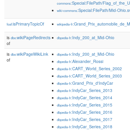
:Special:FilePath/Flag_of_the_U
commons
:Special:FilePath/Mid-Ohio.s
wiki-commons
isPrimaryTopicOf
:Grand_Prix_automobile_de_M
foaf:
wikipedia-fr
is
wikiPageRedirects
:Indy_200_at_Mid-Ohio
dbo:
dbpedia-fr
of
is
wikiPageWikiLink
:Indy_200_at_Mid-Ohio
dbo:
dbpedia-fr
of
:Alexander_Rossi
dbpedia-fr
:CART_World_Series_2002
dbpedia-fr
:CART_World_Series_2003
dbpedia-fr
:Grand_Prix_d'IndyCar
dbpedia-fr
:IndyCar_Series_2013
dbpedia-fr
:IndyCar_Series_2014
dbpedia-fr
:IndyCar_Series_2015
dbpedia-fr
:IndyCar_Series_2016
dbpedia-fr
:IndyCar_Series_2017
dbpedia-fr
:IndyCar_Series_2018
dbpedia-fr