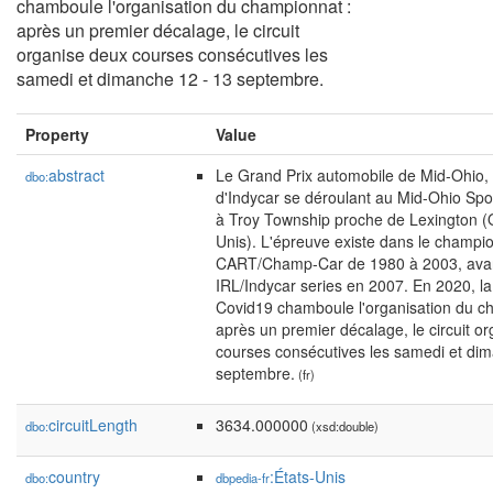
chamboule l'organisation du championnat :
après un premier décalage, le circuit
organise deux courses consécutives les
samedi et dimanche 12 - 13 septembre.
Property
Value
abstract
Le Grand Prix automobile de Mid-Ohio,
dbo:
d'Indycar se déroulant au Mid-Ohio Spo
à Troy Township proche de Lexington (O
Unis). L'épreuve existe dans le champi
CART/Champ-Car de 1980 à 2003, avan
IRL/Indycar series en 2007. En 2020, l
Covid19 chamboule l'organisation du c
après un premier décalage, le circuit o
courses consécutives les samedi et di
septembre.
(fr)
circuitLength
3634.000000
dbo:
(xsd:double)
country
:États-Unis
dbo:
dbpedia-fr