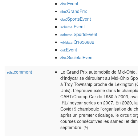
:Event
dbo
:GrandPrix
dbo
:SportsEvent
dbo
:Event
schema
:SportsEvent
schema
:Q1656682
wikidata
:Event
dul
:SocietalEvent
dbo
comment
Le Grand Prix automobile de Mid-Ohio,
rdfs:
d'Indycar se déroulant au Mid-Ohio Spo
à Troy Township proche de Lexington (O
Unis). L'épreuve existe dans le champi
CART/Champ-Car de 1980 à 2003, avan
IRL/Indycar series en 2007. En 2020, l
Covid19 chamboule l'organisation du c
après un premier décalage, le circuit o
courses consécutives les samedi et di
septembre.
(fr)