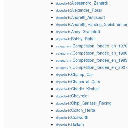
:Alessandro_Zanardi
dbpedia-fr
:Alexander_Rossi
dbpedia-fr
:Andretti_Autosport
dbpedia-fr
:Andretti_Harding_Steinbrenner
dbpedia-fr
:Andy_Granatelli
dbpedia-fr
:Bobby_Rahal
dbpedia-fr
:Compétition_fondée_en_1970
category-fr
:Compétition_fondée_en_1980
category-fr
:Compétition_fondée_en_1983
category-fr
:Compétition_fondée_en_2007
category-fr
:Champ_Car
dbpedia-fr
:Chaparral_Cars
dbpedia-fr
:Charlie_Kimball
dbpedia-fr
:Chevrolet
dbpedia-fr
:Chip_Ganassi_Racing
dbpedia-fr
:Colton_Herta
dbpedia-fr
:Cosworth
dbpedia-fr
:Dallara
dbpedia-fr