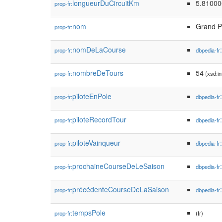
longueurDuCircuitKm
5.81000
prop-fr:
nom
Grand P
prop-fr:
nomDeLaCourse
prop-fr:
dbpedia-fr
nombreDeTours
54
prop-fr:
(xsd:in
piloteEnPole
prop-fr:
dbpedia-fr
piloteRecordTour
prop-fr:
dbpedia-fr
piloteVainqueur
prop-fr:
dbpedia-fr
prochaineCourseDeLeSaison
prop-fr:
dbpedia-fr
précédenteCourseDeLaSaison
prop-fr:
dbpedia-fr
tempsPole
prop-fr:
(fr)