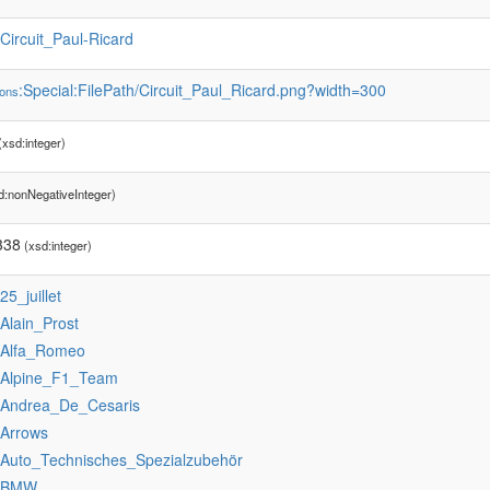
:Circuit_Paul-Ricard
:Special:FilePath/Circuit_Paul_Ricard.png?width=300
ons
xsd:integer)
d:nonNegativeInteger)
338
(xsd:integer)
:25_juillet
:Alain_Prost
:Alfa_Romeo
:Alpine_F1_Team
:Andrea_De_Cesaris
:Arrows
:Auto_Technisches_Spezialzubehör
:BMW