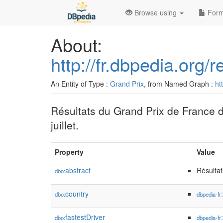
Browse using
Form
About:
http://fr.dbpedia.or
An Entity of Type :
Grand Prix
, from Named Graph :
ht
Résultats du Grand Prix de France de
juillet.
Property
Value
abstract
Résultat
dbo:
country
dbo:
dbpedia-fr
fastestDriver
dbo:
dbpedia-fr