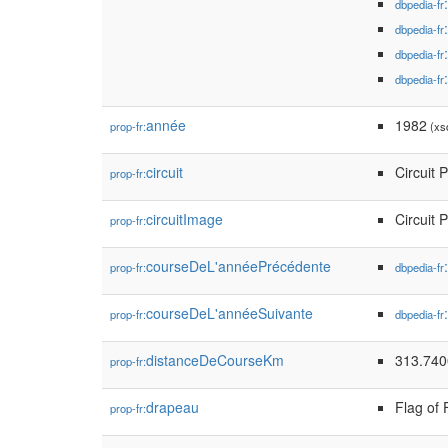
dbpedia-fr
dbpedia-fr
dbpedia-fr
dbpedia-fr
année
1982
prop-fr:
(xsd
circuit
Circuit 
prop-fr:
circuitImage
Circuit 
prop-fr:
courseDeL'annéePrécédente
prop-fr:
dbpedia-fr
courseDeL'annéeSuivante
prop-fr:
dbpedia-fr
distanceDeCourseKm
313.74
prop-fr:
drapeau
Flag of 
prop-fr: