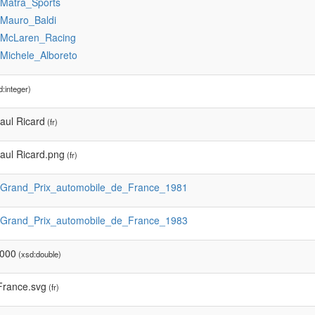
:Matra_Sports
:Mauro_Baldi
:McLaren_Racing
:Michele_Alboreto
:integer)
Paul Ricard
(fr)
Paul Ricard.png
(fr)
:Grand_Prix_automobile_de_France_1981
:Grand_Prix_automobile_de_France_1983
0000
(xsd:double)
France.svg
(fr)