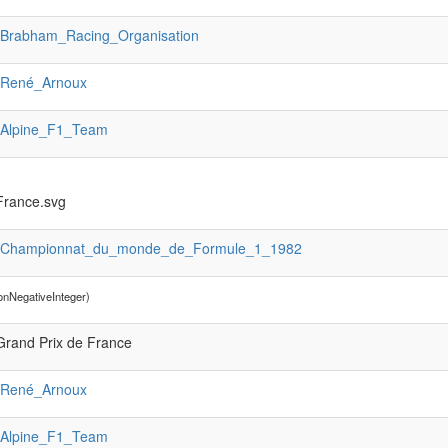
:Brabham_Racing_Organisation
:René_Arnoux
:Alpine_F1_Team
France.svg
:Championnat_du_monde_de_Formule_1_1982
onNegativeInteger)
rand Prix de France
:René_Arnoux
:Alpine_F1_Team