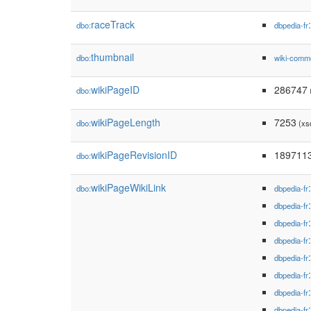
raceTrack
dbo:
dbpedia-fr
thumbnail
dbo:
wiki-comm
wikiPageID
286747
dbo:
(
wikiPageLength
7253
dbo:
(xs
wikiPageRevisionID
189711
dbo:
wikiPageWikiLink
dbo:
dbpedia-fr
dbpedia-fr
dbpedia-fr
dbpedia-fr
dbpedia-fr
dbpedia-fr
dbpedia-fr
dbpedia-fr