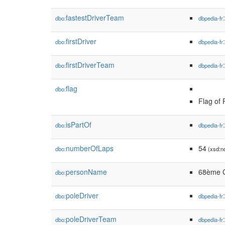
fastestDriverTeam
dbo:
dbpedia-fr
firstDriver
dbo:
dbpedia-fr
firstDriverTeam
dbo:
dbpedia-fr
flag
dbo:
Flag of 
isPartOf
dbo:
dbpedia-fr
numberOfLaps
54
dbo:
(xsd:n
personName
68ème G
dbo:
poleDriver
dbo:
dbpedia-fr
poleDriverTeam
dbo:
dbpedia-fr