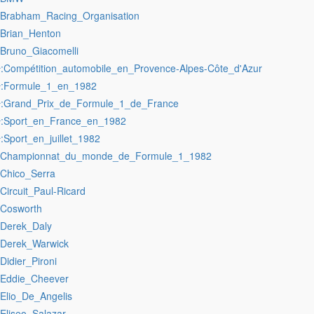
:Brabham_Racing_Organisation
:Brian_Henton
:Bruno_Giacomelli
:Compétition_automobile_en_Provence-Alpes-Côte_d'Azur
r
:Formule_1_en_1982
r
:Grand_Prix_de_Formule_1_de_France
r
:Sport_en_France_en_1982
r
:Sport_en_juillet_1982
r
:Championnat_du_monde_de_Formule_1_1982
:Chico_Serra
:Circuit_Paul-Ricard
:Cosworth
:Derek_Daly
:Derek_Warwick
:Didier_Pironi
:Eddie_Cheever
:Elio_De_Angelis
:Eliseo_Salazar