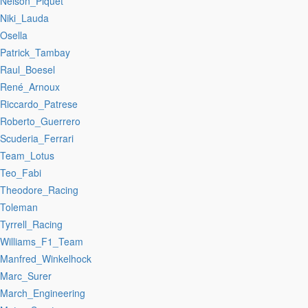
:Nelson_Piquet
:Niki_Lauda
:Osella
:Patrick_Tambay
:Raul_Boesel
:René_Arnoux
:Riccardo_Patrese
:Roberto_Guerrero
:Scuderia_Ferrari
:Team_Lotus
:Teo_Fabi
:Theodore_Racing
:Toleman
:Tyrrell_Racing
:Williams_F1_Team
:Manfred_Winkelhock
:Marc_Surer
:March_Engineering