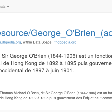
ats
/resource/George_O'Brien_(ad
/fr.dbpedia.org
, within Data Space :
fr.dbpedia.org
Sir George O'Brien (1844-1906) est un fonction
nial de Hong Kong de 1892 à 1895 puis gouverneu
occidental de 1897 à juin 1901.
homas Michael O'Brien, dit Sir George O'Brien (1844-1906) est un fonct
 de Hong Kong de 1892 à 1895 puis gouverneur des Fidji et haut commis
)