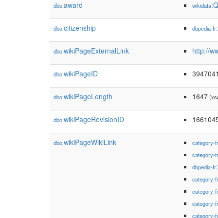
award
:
dbo:
wikidata
citizenship
dbo:
dbpedia-fr
wikiPageExternalLink
http://w
dbo:
wikiPageID
394704
dbo:
wikiPageLength
1647
dbo:
(xs
wikiPageRevisionID
166104
dbo:
wikiPageWikiLink
dbo:
category-f
category-f
dbpedia-fr
category-f
category-f
category-f
category-f