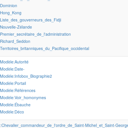
:Dominion
:Hong_Kong
:Liste_des_gouverneurs_des_Fidji
:Nouvelle-Zélande
:Premier_secrétaire_de_l'administration
:Richard_Seddon
:Territoires_britanniques_du_Pacifique_occidental
:Modèle:Autorité
:Modèle:Date-
:Modèle:Infobox_Biographie2
:Modèle:Portail
:Modèle:Références
:Modèle:Voir_homonymes
:Modèle:Ébauche
:Modèle:Déco
:Chevalier_commandeur_de_l'ordre_de_Saint-Michel_et_Saint-Georg
r