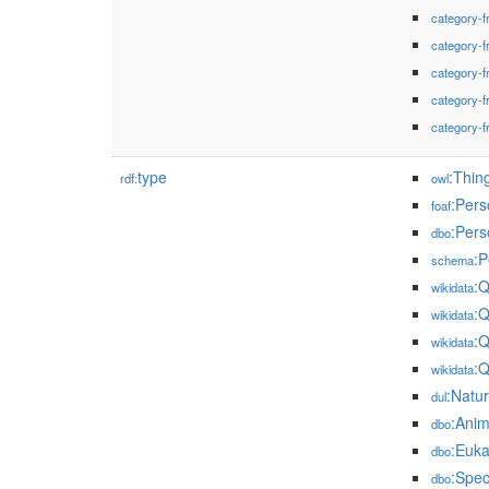
category-f
category-f
category-f
category-f
category-f
type
:Thin
rdf:
owl
:Pers
foaf
:Pers
dbo
:P
schema
:
wikidata
:
wikidata
:
wikidata
:
wikidata
:Natu
dul
:Anim
dbo
:Euka
dbo
:Spec
dbo