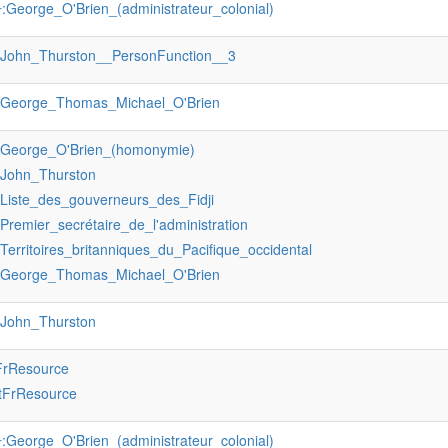
:George_O'Brien_(administrateur_colonial)
r
:John_Thurston__PersonFunction__3
:George_Thomas_Michael_O'Brien
:George_O'Brien_(homonymie)
:John_Thurston
:Liste_des_gouverneurs_des_Fidji
:Premier_secrétaire_de_l'administration
:Territoires_britanniques_du_Pacifique_occidental
:George_Thomas_Michael_O'Brien
:John_Thurston
FrResource
tFrResource
:George_O'Brien_(administrateur_colonial)
r