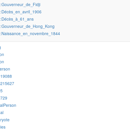
:Gouverneur_de_Fidji
r
:Décès_en_avril_1906
r
:Décès_à_61_ans
r
:Gouverneur_de_Hong_Kong
r
:Naissance_en_novembre_1844
r
g
on
on
erson
Q19088
Q215627
Q5
Q729
ralPerson
al
ryote
ies