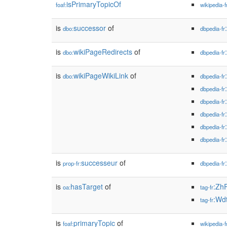
isPrimaryTopicOf
foaf:
wikipedia-f
is
successor
of
dbo:
dbpedia-fr
is
wikiPageRedirects
of
dbo:
dbpedia-fr
is
wikiPageWikiLink
of
dbo:
dbpedia-fr
dbpedia-fr
dbpedia-fr
dbpedia-fr
dbpedia-fr
dbpedia-fr
is
successeur
of
prop-fr:
dbpedia-fr
is
hasTarget
of
:Zh
oa:
tag-fr
:Wd
tag-fr
is
primaryTopic
of
foaf:
wikipedia-f