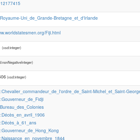
Q12177415
:Royaume-Uni_de_Grande-Bretagne_et_d'Irlande
ww.worldstatesmen.org/Fiji.html
1
(xsd:integer)
d:nonNegativeInteger)
506
(xsd:integer)
:Chevalier_commandeur_de_l'ordre_de_Saint-Michel_et_Saint-Georg
r
:Gouverneur_de_Fidji
r
:Bureau_des_Colonies
:Décès_en_avril_1906
r
:Décès_à_61_ans
r
:Gouverneur_de_Hong_Kong
r
:Naissance_en_novembre_1844
r