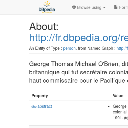
Browse using
Form
About:
http://fr.dbpedia.org
An Entity of Type :
person
, from Named Graph :
http:/
George Thomas Michael O'Brien, dit 
britannique qui fut secrétaire colo
haut commissaire pour le Pacifique 
Property
Value
abstract
George T
dbo:
colonial
1901.
(fr