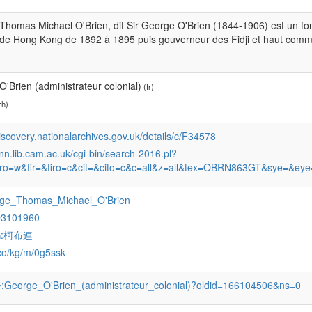
homas Michael O'Brien, dit Sir George O'Brien (1844-1906) est un fonct
 de Hong Kong de 1892 à 1895 puis gouverneur des Fidji et haut commis
)
'Brien (administrateur colonial)
(fr)
zh)
discovery.nationalarchives.gov.uk/details/c/F34578
enn.lib.cam.ac.uk/cgi-bin/search-2016.pl?
ro=w&fir=&firo=c&cit=&cito=c&c=all&z=all&tex=OBRN863GT&sye=&eye
rge_Thomas_Michael_O'Brien
Q3101960
:柯布連
h
.co/kg/m/0g5ssk
:George_O'Brien_(administrateur_colonial)?oldid=166104506&ns=0
r