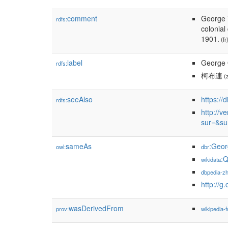
comment
George T
rdfs:
colonial
1901.
(fr
label
George O
rdfs:
柯布連
(
seeAlso
https://
rdfs:
http://v
sur=&su
sameAs
:Geo
owl:
dbr
:
wikidata
dbpedia-z
http://g
wasDerivedFrom
prov:
wikipedia-f