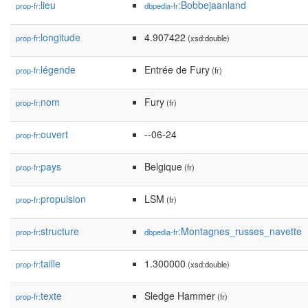
lieu
:Bobbejaanland
prop-fr:
dbpedia-fr
longitude
4.907422
prop-fr:
(xsd:double)
légende
Entrée de Fury
prop-fr:
(fr)
nom
Fury
prop-fr:
(fr)
ouvert
--06-24
prop-fr:
pays
Belgique
prop-fr:
(fr)
propulsion
LSM
prop-fr:
(fr)
structure
:Montagnes_russes_navette
prop-fr:
dbpedia-fr
taille
1.300000
prop-fr:
(xsd:double)
texte
Sledge Hammer
prop-fr:
(fr)