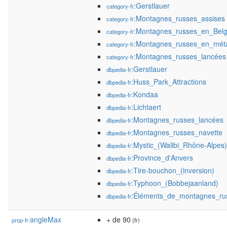
:Gerstlauer
category-fr
:Montagnes_russes_assises
category-fr
:Montagnes_russes_en_Belg
category-fr
:Montagnes_russes_en_mét
category-fr
:Montagnes_russes_lancées
category-fr
:Gerstlauer
dbpedia-fr
:Huss_Park_Attractions
dbpedia-fr
:Kondaa
dbpedia-fr
:Lichtaert
dbpedia-fr
:Montagnes_russes_lancées
dbpedia-fr
:Montagnes_russes_navette
dbpedia-fr
:Mystic_(Walibi_Rhône-Alpes)
dbpedia-fr
:Province_d'Anvers
dbpedia-fr
:Tire-bouchon_(inversion)
dbpedia-fr
:Typhoon_(Bobbejaanland)
dbpedia-fr
:Éléments_de_montagnes_ru
dbpedia-fr
angleMax
+ de 90
prop-fr:
(fr)