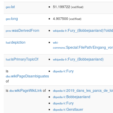
lat
51.199722
geo:
(xsd:float)
long
4.907500
geo:
(xsd:float)
wasDerivedFrom
:Fury_(Bobbejaanland)?old
prov:
wikipedia-fr
depiction
foaf:
wiki-
:Special:FilePath/Eingang_v
commons
isPrimaryTopicOf
:Fury_(Bobbejaanland)
foaf:
wikipedia-fr
is
:Fury
dbpedia-fr
wikiPageDisambiguates
dbo:
of
is
wikiPageWikiLink
of
:2019_dans_les_parcs_de_loi
dbo:
dbpedia-fr
:Bobbejaanland
dbpedia-fr
:Fury
dbpedia-fr
:Gerstlauer
dbpedia-fr