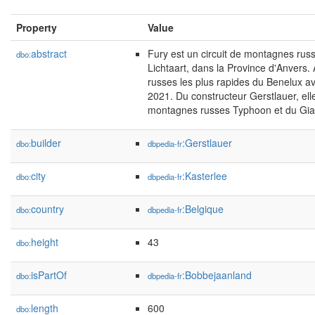
Property
Value
abstract
Fury est un circuit de montagnes rus
dbo:
Lichtaart, dans la Province d'Anvers.
russes les plus rapides du Benelux a
2021. Du constructeur Gerstlauer, ell
montagnes russes Typhoon et du Giant
builder
:Gerstlauer
dbo:
dbpedia-fr
city
:Kasterlee
dbo:
dbpedia-fr
country
:Belgique
dbo:
dbpedia-fr
height
43
dbo:
isPartOf
:Bobbejaanland
dbo:
dbpedia-fr
length
600
dbo: