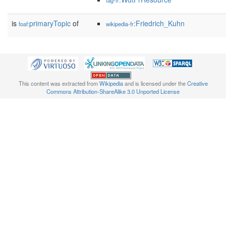
tag-fr
is
primaryTopic
of
:Friedrich_Kuhn
foaf:
wikipedia-fr
This content was extracted from
Wikipedia
and is licensed under the
Creative
Commons Attribution-ShareAlike 3.0 Unported License