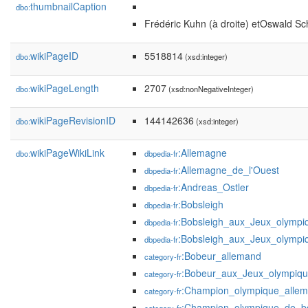
thumbnailCaption
dbo:
Frédéric Kuhn (à droite) etOswald S
wikiPageID
5518814
dbo:
(xsd:integer)
wikiPageLength
2707
dbo:
(xsd:nonNegativeInteger)
wikiPageRevisionID
144142636
dbo:
(xsd:integer)
wikiPageWikiLink
:Allemagne
dbo:
dbpedia-fr
:Allemagne_de_l'Ouest
dbpedia-fr
:Andreas_Ostler
dbpedia-fr
:Bobsleigh
dbpedia-fr
:Bobsleigh_aux_Jeux_olympi
dbpedia-fr
:Bobsleigh_aux_Jeux_olymp
dbpedia-fr
:Bobeur_allemand
category-fr
:Bobeur_aux_Jeux_olympiqu
category-fr
:Champion_olympique_alle
category-fr
:Champion_olympique_de_bo