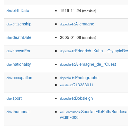
birthDate
1919-11-24
dbo:
(xsd:date)
citizenship
:Allemagne
dbo:
dbpedia-fr
deathDate
2005-01-08
dbo:
(xsd:date)
knownFor
:Friedrich_Kuhn__OlympicRe
dbo:
dbpedia-fr
nationality
:Allemagne_de_l'Ouest
dbo:
dbpedia-fr
occupation
:Photographe
dbo:
dbpedia-fr
:Q13383011
wikidata
sport
:Bobsleigh
dbo:
dbpedia-fr
thumbnail
:Special:FilePath/Bundesa
dbo:
wiki-commons
width=300