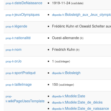
dateDeNaissance
1919-11-24
prop-fr:
(xsd:date)
jeuxOlympiques
:Bobsleigh_aux_Jeux_olympi
prop-fr:
dbpedia-fr
légende
Frédéric Kuhn et Oswald Schelter au
prop-fr:
nationalité
Ouest-allemande
prop-fr:
(fr)
nom
Friedrich Kuhn
prop-fr:
(fr)
orJo
1
prop-fr:
(xsd:integer)
sportPratiqué
:Bobsleigh
prop-fr:
dbpedia-fr
tailleImage
150
prop-fr:
(xsd:integer)
:Modèle:Date
prop-
dbpedia-fr
wikiPageUsesTemplate
fr:
:Modèle:Date_de_décès
dbpedia-fr
:Modèle:Date_de_naissance
dbpedia-fr