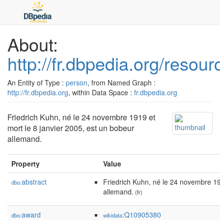
About:
http://fr.dbpedia.org/resou
An Entity of Type :
person
, from Named Graph :
http://fr.dbpedia.org
, within Data Space :
fr.dbpedia.org
Friedrich Kuhn, né le 24 novembre 1919 et
mort le 8 janvier 2005, est un bobeur
allemand.
Property
Value
abstract
Friedrich Kuhn, né le 24 novembre 19
dbo:
allemand.
(fr)
award
:Q10905380
dbo:
wikidata