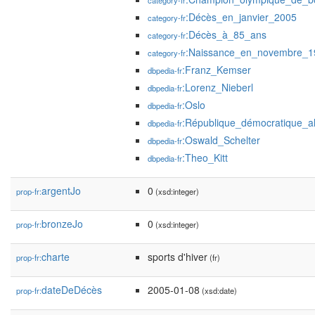
category-fr
:Décès_en_janvier_2005
category-fr
:Décès_à_85_ans
category-fr
:Naissance_en_novembre_1
category-fr
:Franz_Kemser
dbpedia-fr
:Lorenz_Nieberl
dbpedia-fr
:Oslo
dbpedia-fr
:République_démocratique_a
dbpedia-fr
:Oswald_Schelter
dbpedia-fr
:Theo_Kitt
dbpedia-fr
argentJo
0
prop-fr:
(xsd:integer)
bronzeJo
0
prop-fr:
(xsd:integer)
charte
sports d'hiver
prop-fr:
(fr)
dateDeDécès
2005-01-08
prop-fr:
(xsd:date)