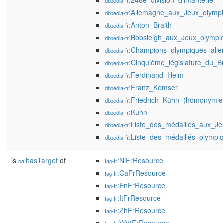
:246e_division_d'infanterie
dbpedia-fr
:Allemagne_aux_Jeux_olympi
dbpedia-fr
:Anton_Braith
dbpedia-fr
:Bobsleigh_aux_Jeux_olymp
dbpedia-fr
:Champions_olympiques_all
dbpedia-fr
:Cinquième_législature_du_B
dbpedia-fr
:Ferdinand_Heim
dbpedia-fr
:Franz_Kemser
dbpedia-fr
:Friedrich_Kühn_(homonymie
dbpedia-fr
:Kuhn
dbpedia-fr
:Liste_des_médaillés_aux_J
dbpedia-fr
:Liste_des_médaillés_olympi
dbpedia-fr
is
hasTarget
of
:NlFrResource
oa:
tag-fr
:CaFrResource
tag-fr
:EnFrResource
tag-fr
:ItFrResource
tag-fr
:ZhFrResource
tag-fr
:WdtFrResource