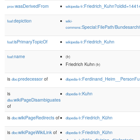
wasDerivedFrom
:Friedrich_Kuhn?oldid=144
prov:
wikipedia-fr
depiction
foaf:
wiki-
:Special:FilePath/Bundesarch
commons
isPrimaryTopicOf
:Friedrich_Kuhn
foaf:
wikipedia-fr
name
foaf:
(fr)
Friedrich Kuhn
(fr)
is
predecessor
of
:Ferdinand_Heim__PersonFu
dbo:
dbpedia-fr
is
:Kuhn
dbpedia-fr
wikiPageDisambiguates
dbo:
of
is
wikiPageRedirects
of
:Friedrich_Kühn
dbo:
dbpedia-fr
is
wikiPageWikiLink
of
:Friedrich_Kühn
dbo:
dbpedia-fr