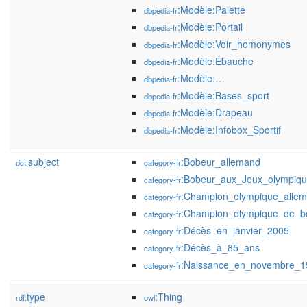
:Modèle:Palette
dbpedia-fr
:Modèle:Portail
dbpedia-fr
:Modèle:Voir_homonymes
dbpedia-fr
:Modèle:Ébauche
dbpedia-fr
:Modèle:…
dbpedia-fr
:Modèle:Bases_sport
dbpedia-fr
:Modèle:Drapeau
dbpedia-fr
:Modèle:Infobox_Sportif
dbpedia-fr
subject
:Bobeur_allemand
dct:
category-fr
:Bobeur_aux_Jeux_olympiqu
category-fr
:Champion_olympique_alle
category-fr
:Champion_olympique_de_bo
category-fr
:Décès_en_janvier_2005
category-fr
:Décès_à_85_ans
category-fr
:Naissance_en_novembre_1
category-fr
type
:Thing
rdf:
owl