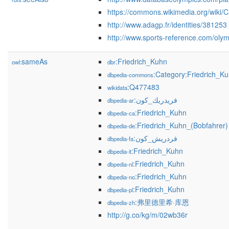
https://commons.wikimedia.org/wiki/
http://www.adagp.fr/identities/381253
http://www.sports-reference.com/olymp
sameAs
:Friedrich_Kuhn
owl:
dbr
:Category:Friedrich_K
dbpedia-commons
:Q477483
wikidata
:فريدريك_كون
dbpedia-ar
:Friedrich_Kuhn
dbpedia-ca
:Friedrich_Kuhn_(Bobfahrer)
dbpedia-de
:فردریش_کون
dbpedia-fa
:Friedrich_Kuhn
dbpedia-it
:Friedrich_Kuhn
dbpedia-nl
:Friedrich_Kuhn
dbpedia-no
:Friedrich_Kuhn
dbpedia-pl
:弗里德里希·库恩
dbpedia-zh
http://g.co/kg/m/02wb36r