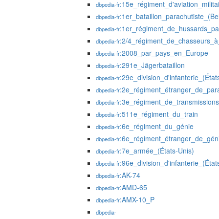
:15e_régiment_d'aviation_milita
dbpedia-fr
:1er_bataillon_parachutiste_(Be
dbpedia-fr
:1er_régiment_de_hussards_par
dbpedia-fr
:2/4_régiment_de_chasseurs_à
dbpedia-fr
:2008_par_pays_en_Europe
dbpedia-fr
:291e_Jägerbataillon
dbpedia-fr
:29e_division_d'infanterie_(État
dbpedia-fr
:2e_régiment_étranger_de_para
dbpedia-fr
:3e_régiment_de_transmissions_
dbpedia-fr
:511e_régiment_du_train
dbpedia-fr
:6e_régiment_du_génie
dbpedia-fr
:6e_régiment_étranger_de_gén
dbpedia-fr
:7e_armée_(États-Unis)
dbpedia-fr
:96e_division_d'infanterie_(État
dbpedia-fr
:AK-74
dbpedia-fr
:AMD-65
dbpedia-fr
:AMX-10_P
dbpedia-fr
dbpedia-