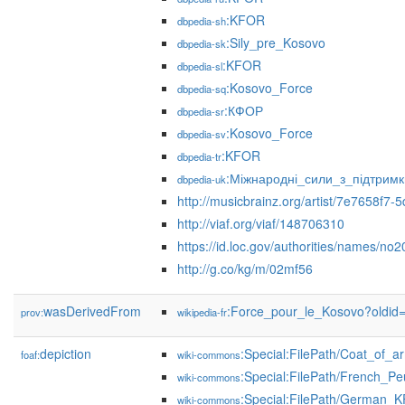
:KFOR
dbpedia-sh
:Sily_pre_Kosovo
dbpedia-sk
:KFOR
dbpedia-sl
:Kosovo_Force
dbpedia-sq
:КФОР
dbpedia-sr
:Kosovo_Force
dbpedia-sv
:KFOR
dbpedia-tr
:Міжнародні_сили_з_підтрим
dbpedia-uk
http://musicbrainz.org/artist/7e7658f7
http://viaf.org/viaf/148706310
https://id.loc.gov/authorities/names/n
http://g.co/kg/m/02mf56
wasDerivedFrom
:Force_pour_le_Kosovo?oldi
prov:
wikipedia-fr
depiction
:Special:FilePath/Coat_of_
foaf:
wiki-commons
:Special:FilePath/French_P
wiki-commons
:Special:FilePath/German_
wiki-commons