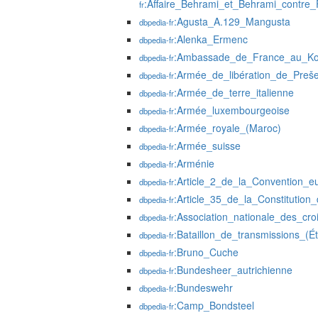
:Affaire_Behrami_et_Behrami_contre_
fr
:Agusta_A.129_Mangusta
dbpedia-fr
:Alenka_Ermenc
dbpedia-fr
:Ambassade_de_France_au_K
dbpedia-fr
:Armée_de_libération_de_Pre
dbpedia-fr
:Armée_de_terre_italienne
dbpedia-fr
:Armée_luxembourgeoise
dbpedia-fr
:Armée_royale_(Maroc)
dbpedia-fr
:Armée_suisse
dbpedia-fr
:Arménie
dbpedia-fr
:Article_2_de_la_Convention_
dbpedia-fr
:Article_35_de_la_Constitutio
dbpedia-fr
:Association_nationale_des_cro
dbpedia-fr
:Bataillon_de_transmissions_(Ét
dbpedia-fr
:Bruno_Cuche
dbpedia-fr
:Bundesheer_autrichienne
dbpedia-fr
:Bundeswehr
dbpedia-fr
:Camp_Bondsteel
dbpedia-fr