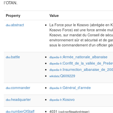
l’OTAN.
Property
Value
abstract
La Force pour le Kosovo (abrégée en K
dbo:
Kosovo Force) est une force armée mul
Kosovo, sur mandat du Conseil de sécuri
environnement sûr et sécurisé et de gar
sous le commandement d'un officier gé
battle
:Armée_nationale_albanaise
dbo:
dbpedia-fr
:Conflit_de_la_vallée_de_Preše
dbpedia-fr
:Insurrection_albanaise_de_2
dbpedia-fr
:Q609229
wikidata
commander
:Général_d'armée
dbo:
dbpedia-fr
headquarter
:Kosovo
dbo:
dbpedia-fr
numberOfStaff
4031
dbo:
(xsd:nonNegativeInteger)