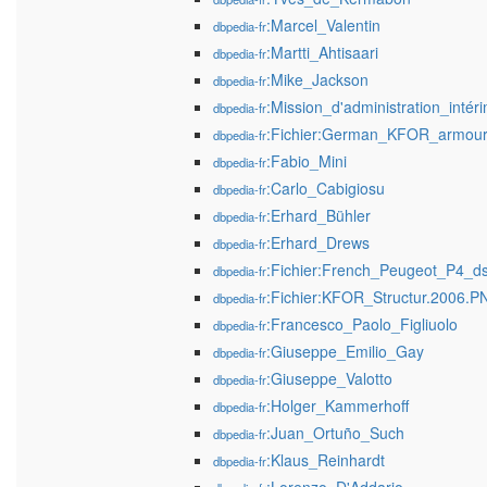
:Marcel_Valentin
dbpedia-fr
:Martti_Ahtisaari
dbpedia-fr
:Mike_Jackson
dbpedia-fr
:Mission_d'administration_int
dbpedia-fr
:Fichier:German_KFOR_armoure
dbpedia-fr
:Fabio_Mini
dbpedia-fr
:Carlo_Cabigiosu
dbpedia-fr
:Erhard_Bühler
dbpedia-fr
:Erhard_Drews
dbpedia-fr
:Fichier:French_Peugeot_P4_d
dbpedia-fr
:Fichier:KFOR_Structur.2006.P
dbpedia-fr
:Francesco_Paolo_Figliuolo
dbpedia-fr
:Giuseppe_Emilio_Gay
dbpedia-fr
:Giuseppe_Valotto
dbpedia-fr
:Holger_Kammerhoff
dbpedia-fr
:Juan_Ortuño_Such
dbpedia-fr
:Klaus_Reinhardt
dbpedia-fr