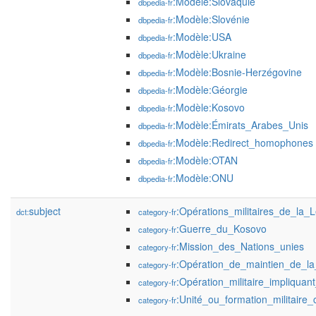
:Modèle:Slovaquie
dbpedia-fr
:Modèle:Slovénie
dbpedia-fr
:Modèle:USA
dbpedia-fr
:Modèle:Ukraine
dbpedia-fr
:Modèle:Bosnie-Herzégovine
dbpedia-fr
:Modèle:Géorgie
dbpedia-fr
:Modèle:Kosovo
dbpedia-fr
:Modèle:Émirats_Arabes_Unis
dbpedia-fr
:Modèle:Redirect_homophones
dbpedia-fr
:Modèle:OTAN
dbpedia-fr
:Modèle:ONU
dbpedia-fr
subject
:Opérations_militaires_de_la_
dct:
category-fr
:Guerre_du_Kosovo
category-fr
:Mission_des_Nations_unies
category-fr
:Opération_de_maintien_de_la
category-fr
:Opération_militaire_impliquant
category-fr
:Unité_ou_formation_militair
category-fr