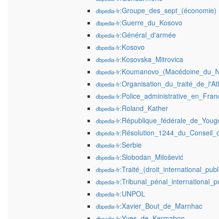
:Groupe_des_sept_(économie)
dbpedia-fr
:Guerre_du_Kosovo
dbpedia-fr
:Général_d'armée
dbpedia-fr
:Kosovo
dbpedia-fr
:Kosovska_Mitrovica
dbpedia-fr
:Koumanovo_(Macédoine_du_N
dbpedia-fr
:Organisation_du_traité_de_l'At
dbpedia-fr
:Police_administrative_en_Fran
dbpedia-fr
:Roland_Kather
dbpedia-fr
:République_fédérale_de_Yougo
dbpedia-fr
:Résolution_1244_du_Conseil_
dbpedia-fr
:Serbie
dbpedia-fr
:Slobodan_Milošević
dbpedia-fr
:Traité_(droit_international_publ
dbpedia-fr
:Tribunal_pénal_international_p
dbpedia-fr
:UNPOL
dbpedia-fr
:Xavier_Bout_de_Marnhac
dbpedia-fr
:Yves_de_Kermabon
dbpedia-fr