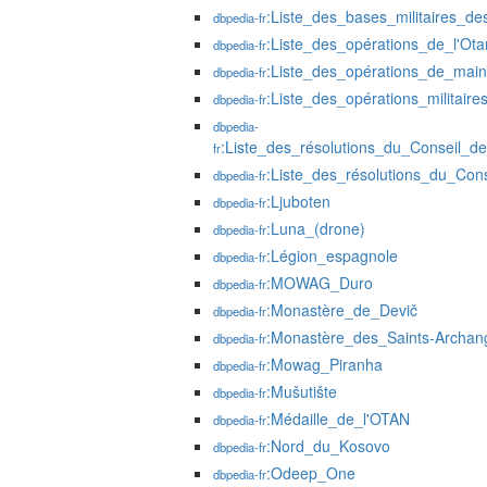
:Liste_des_bases_militaires_d
dbpedia-fr
:Liste_des_opérations_de_l'Ota
dbpedia-fr
:Liste_des_opérations_de_main
dbpedia-fr
:Liste_des_opérations_militair
dbpedia-fr
dbpedia-
:Liste_des_résolutions_du_Conseil_
fr
:Liste_des_résolutions_du_Con
dbpedia-fr
:Ljuboten
dbpedia-fr
:Luna_(drone)
dbpedia-fr
:Légion_espagnole
dbpedia-fr
:MOWAG_Duro
dbpedia-fr
:Monastère_de_Devič
dbpedia-fr
:Monastère_des_Saints-Archan
dbpedia-fr
:Mowag_Piranha
dbpedia-fr
:Mušutište
dbpedia-fr
:Médaille_de_l'OTAN
dbpedia-fr
:Nord_du_Kosovo
dbpedia-fr
:Odeep_One
dbpedia-fr