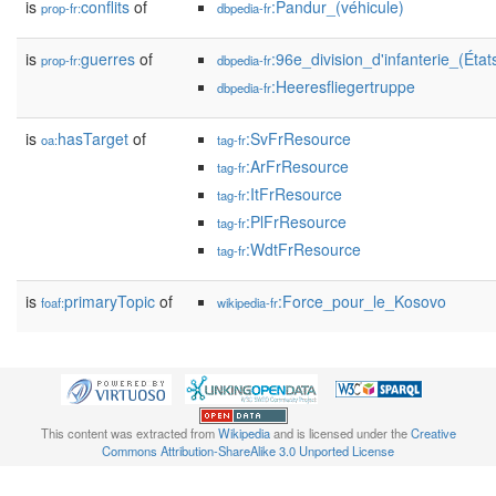
is
conflits
of
:Pandur_(véhicule)
prop-fr:
dbpedia-fr
is
guerres
of
:96e_division_d'infanterie_(État
prop-fr:
dbpedia-fr
:Heeresfliegertruppe
dbpedia-fr
is
hasTarget
of
:SvFrResource
oa:
tag-fr
:ArFrResource
tag-fr
:ItFrResource
tag-fr
:PlFrResource
tag-fr
:WdtFrResource
tag-fr
is
primaryTopic
of
:Force_pour_le_Kosovo
foaf:
wikipedia-fr
This content was extracted from
Wikipedia
and is licensed under the
Creative
Commons Attribution-ShareAlike 3.0 Unported License