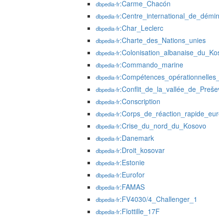
:Carme_Chacón
dbpedia-fr
:Centre_international_de_démi
dbpedia-fr
:Char_Leclerc
dbpedia-fr
:Charte_des_Nations_unies
dbpedia-fr
:Colonisation_albanaise_du_Ko
dbpedia-fr
:Commando_marine
dbpedia-fr
:Compétences_opérationnelles
dbpedia-fr
:Conflit_de_la_vallée_de_Preše
dbpedia-fr
:Conscription
dbpedia-fr
:Corps_de_réaction_rapide_eu
dbpedia-fr
:Crise_du_nord_du_Kosovo
dbpedia-fr
:Danemark
dbpedia-fr
:Droit_kosovar
dbpedia-fr
:Estonie
dbpedia-fr
:Eurofor
dbpedia-fr
:FAMAS
dbpedia-fr
:FV4030/4_Challenger_1
dbpedia-fr
:Flottille_17F
dbpedia-fr