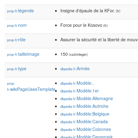
légende
Insigne d'épaule de la KFor.
prop-fr:
(fr)
nom
Force pour le Kosovo
prop-fr:
(fr)
rôle
Assurer la sécurité et la liberté de mo
prop-fr:
tailleImage
150
prop-fr:
(xsd:integer)
type
:Armée
prop-fr:
dbpedia-fr
:Modèle:,
prop-
dbpedia-fr
wikiPageUsesTemplate
fr:
:Modèle:1er
dbpedia-fr
:Modèle:Allemagne
dbpedia-fr
:Modèle:Autriche
dbpedia-fr
:Modèle:Belgique
dbpedia-fr
:Modèle:Canada
dbpedia-fr
:Modèle:Colonnes
dbpedia-fr
:Modèle:Danemark
dbpedia-fr