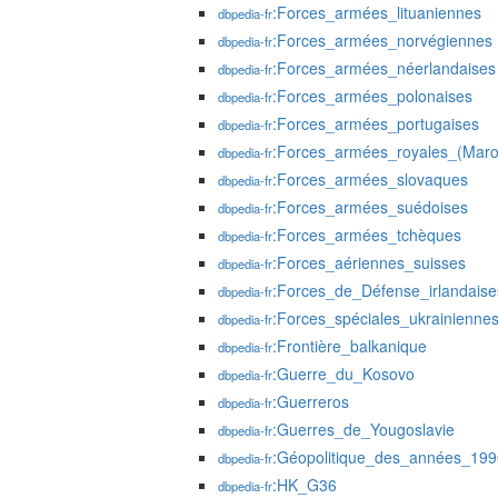
:Forces_armées_lituaniennes
dbpedia-fr
:Forces_armées_norvégiennes
dbpedia-fr
:Forces_armées_néerlandaises
dbpedia-fr
:Forces_armées_polonaises
dbpedia-fr
:Forces_armées_portugaises
dbpedia-fr
:Forces_armées_royales_(Maro
dbpedia-fr
:Forces_armées_slovaques
dbpedia-fr
:Forces_armées_suédoises
dbpedia-fr
:Forces_armées_tchèques
dbpedia-fr
:Forces_aériennes_suisses
dbpedia-fr
:Forces_de_Défense_irlandaise
dbpedia-fr
:Forces_spéciales_ukrainienne
dbpedia-fr
:Frontière_balkanique
dbpedia-fr
:Guerre_du_Kosovo
dbpedia-fr
:Guerreros
dbpedia-fr
:Guerres_de_Yougoslavie
dbpedia-fr
:Géopolitique_des_années_199
dbpedia-fr
:HK_G36
dbpedia-fr