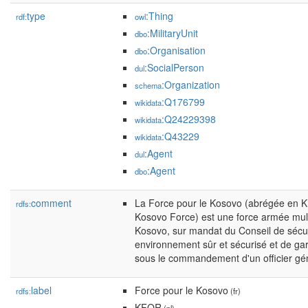
type
:Thing
rdf:
owl
:MilitaryUnit
dbo
:Organisation
dbo
:SocialPerson
dul
:Organization
schema
:Q176799
wikidata
:Q24229398
wikidata
:Q43229
wikidata
:Agent
dul
:Agent
dbo
comment
La Force pour le Kosovo (abrégée en K
rdfs:
Kosovo Force) est une force armée mul
Kosovo, sur mandat du Conseil de sécuri
environnement sûr et sécurisé et de gar
sous le commandement d'un officier gé
label
Force pour le Kosovo
rdfs:
(fr)
KFOR