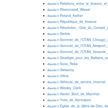
:Relations_entre_le_Kosovo_et_
dbpedia-fr
:Rheinmetall_Wiesel
dbpedia-fr
:Roland_Kather
dbpedia-fr
:République_de_Kosova
dbpedia-fr
:Résolution_1244_du_Conseil_
dbpedia-fr
:Serbie
dbpedia-fr
:Sommet_de_l'OTAN_Chicago_
dbpedia-fr
:Sommet_de_l'OTAN_Newport_
dbpedia-fr
:Sommet_de_l'OTAN_Varsovie
dbpedia-fr
:Stratégie_pour_les_Balkans_o
dbpedia-fr
:Suva_Reka
dbpedia-fr
:Swisscoy
dbpedia-fr
:Vitina
dbpedia-fr
:Véhicule_de_service_hivernal
dbpedia-fr
:Wesley_Clark
dbpedia-fr
:Xavier_Bout_de_Marnhac
dbpedia-fr
:Yves_de_Kermabon
dbpedia-fr
:Église_de_la_Mère-de-Dieu_d
dbpedia-fr