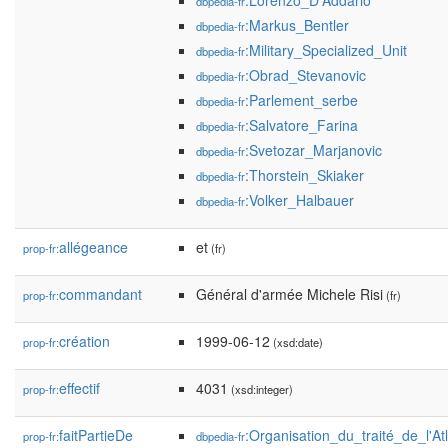
:Lorenzo_D'Addario
dbpedia-fr
:Markus_Bentler
dbpedia-fr
:Military_Specialized_Unit
dbpedia-fr
:Obrad_Stevanovic
dbpedia-fr
:Parlement_serbe
dbpedia-fr
:Salvatore_Farina
dbpedia-fr
:Svetozar_Marjanovic
dbpedia-fr
:Thorstein_Skiaker
dbpedia-fr
:Volker_Halbauer
dbpedia-fr
allégeance
et
prop-fr:
(fr)
commandant
Général d'armée Michele Risi
prop-fr:
(fr)
création
1999-06-12
prop-fr:
(xsd:date)
effectif
4031
prop-fr:
(xsd:integer)
faitPartieDe
:Organisation_du_traité_de_l'At
prop-fr:
dbpedia-fr