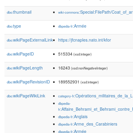
thumbnail
:Special:FilePath/Coat_of_
dbo:
wiki-commons
type
:Armée
dbo:
dbpedia-fr
wikiPageExternalLink
https://jfcnaples.nato.int/kfor
dbo:
wikiPageID
515334
dbo:
(xsd:integer)
wikiPageLength
16243
dbo:
(xsd:nonNegativeInteger)
wikiPageRevisionID
189552931
dbo:
(xsd:integer)
wikiPageWikiLink
:Opérations_militaires_de_la_
dbo:
category-fr
dbpedia-
:Affaire_Behrami_et_Behrami_contre_
fr
:Anglais
dbpedia-fr
:Arme_des_Carabiniers
dbpedia-fr
:Armée
dbpedia-fr