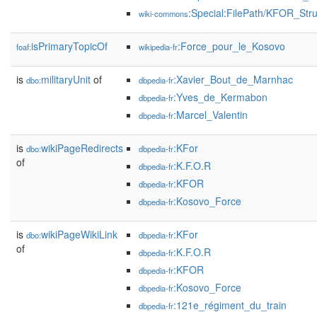
:Special:FilePath/KFOR_Str
wiki-commons
isPrimaryTopicOf
:Force_pour_le_Kosovo
foaf:
wikipedia-fr
is
militaryUnit
of
:Xavier_Bout_de_Marnhac
dbo:
dbpedia-fr
:Yves_de_Kermabon
dbpedia-fr
:Marcel_Valentin
dbpedia-fr
is
wikiPageRedirects
:KFor
dbo:
dbpedia-fr
of
:K.F.O.R
dbpedia-fr
:KFOR
dbpedia-fr
:Kosovo_Force
dbpedia-fr
is
wikiPageWikiLink
:KFor
dbo:
dbpedia-fr
of
:K.F.O.R
dbpedia-fr
:KFOR
dbpedia-fr
:Kosovo_Force
dbpedia-fr
:121e_régiment_du_train
dbpedia-fr