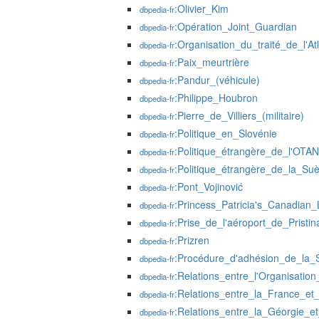
:Olivier_Kim
dbpedia-fr
:Opération_Joint_Guardian
dbpedia-fr
:Organisation_du_traité_de_l'At
dbpedia-fr
:Paix_meurtrière
dbpedia-fr
:Pandur_(véhicule)
dbpedia-fr
:Philippe_Houbron
dbpedia-fr
:Pierre_de_Villiers_(militaire)
dbpedia-fr
:Politique_en_Slovénie
dbpedia-fr
:Politique_étrangère_de_l'OTAN
dbpedia-fr
:Politique_étrangère_de_la_Su
dbpedia-fr
:Pont_Vojinović
dbpedia-fr
:Princess_Patricia's_Canadian_L
dbpedia-fr
:Prise_de_l'aéroport_de_Prist
dbpedia-fr
:Prizren
dbpedia-fr
:Procédure_d'adhésion_de_la_
dbpedia-fr
:Relations_entre_l'Organisatio
dbpedia-fr
:Relations_entre_la_France_et
dbpedia-fr
:Relations_entre_la_Géorgie_e
dbpedia-fr