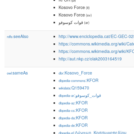
(pl)
Kosovo Force
(it)
Kosovo Force
(sv)
قوات كوسوفو
(ar)
seeAlso
http://www.enciclopedia.cat/EC-GEC-0
rdfs:
https://commons.wikimedia.org/wiki/C
https://commons.wikimedia.org/wiki/K
http://aut.nkp.cz/olak2003164519
sameAs
:Kosovo_Force
owl:
dbr
:KFOR
dbpedia-commons
:Q159470
wikidata
:قوات_كوسوفو
dbpedia-ar
:KFOR
dbpedia-az
:KFOR
dbpedia-cs
:KFOR
dbpedia-da
:KFOR
dbpedia-de
:Δύναμη_Κοσσυφοπεδίου
dbpedia-el