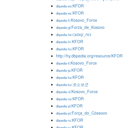
:KFOR
dbpedia-eo
:KFOR
dbpedia-es
:Kosovo_Force
dbpedia-fi
:Forza_de_Kosovo
dbpedia-gl
:כוח_קוסובו
dbpedia-he
:KFOR
dbpedia-hr
:KFOR
dbpedia-hu
http://hy.dbpedia.org/resource/KFOR
:Kosovo_Force
dbpedia-it
:KFOR
dbpedia-ja
:KFOR
dbpedia-ka
:코소보군
dbpedia-ko
:Kosovo_Force
dbpedia-nl
:KFOR
dbpedia-no
:KFOR
dbpedia-pl
:Força_do_Cóssovo
dbpedia-pt
:KFOR
dbpedia-ro
:KFOR
dbpedia-ru