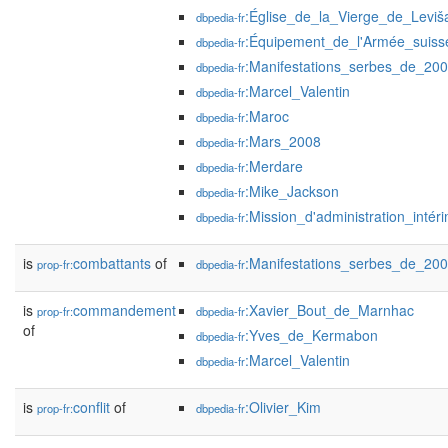
:Église_de_la_Vierge_de_Leviš
dbpedia-fr
:Équipement_de_l'Armée_suiss
dbpedia-fr
:Manifestations_serbes_de_20
dbpedia-fr
:Marcel_Valentin
dbpedia-fr
:Maroc
dbpedia-fr
:Mars_2008
dbpedia-fr
:Merdare
dbpedia-fr
:Mike_Jackson
dbpedia-fr
:Mission_d'administration_int
dbpedia-fr
is
combattants
of
:Manifestations_serbes_de_20
prop-fr:
dbpedia-fr
is
commandement
:Xavier_Bout_de_Marnhac
prop-fr:
dbpedia-fr
of
:Yves_de_Kermabon
dbpedia-fr
:Marcel_Valentin
dbpedia-fr
is
conflit
of
:Olivier_Kim
prop-fr:
dbpedia-fr