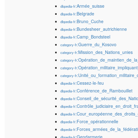
:Armée_suisse
dbpedia-fr
:Belgrade
dbpedia-fr
:Bruno_Cuche
dbpedia-fr
:Bundesheer_autrichienne
dbpedia-fr
:Camp_Bondsteel
dbpedia-fr
:Guerre_du_Kosovo
category-fr
:Mission_des_Nations_unies
category-fr
:Opération_de_maintien_de_la
category-fr
:Opération_militaire_impliquant
category-fr
:Unité_ou_formation_militair
category-fr
:Cessez-le-feu
dbpedia-fr
:Conférence_de_Rambouillet
dbpedia-fr
:Conseil_de_sécurité_des_Nati
dbpedia-fr
:Contrôle_judiciaire_en_droit_fr
dbpedia-fr
:Cour_européenne_des_droits
dbpedia-fr
:Force_opérationnelle
dbpedia-fr
:Forces_armées_de_la_fédérat
dbpedia-fr
:Gendarmerie
dbpedia-fr