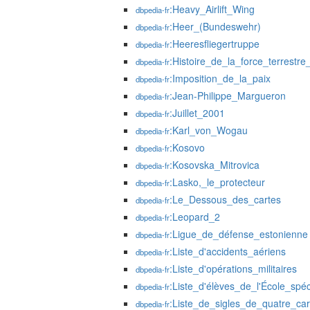
:Heavy_Airlift_Wing
dbpedia-fr
:Heer_(Bundeswehr)
dbpedia-fr
:Heeresfliegertruppe
dbpedia-fr
:Histoire_de_la_force_terrestr
dbpedia-fr
:Imposition_de_la_paix
dbpedia-fr
:Jean-Philippe_Margueron
dbpedia-fr
:Juillet_2001
dbpedia-fr
:Karl_von_Wogau
dbpedia-fr
:Kosovo
dbpedia-fr
:Kosovska_Mitrovica
dbpedia-fr
:Lasko,_le_protecteur
dbpedia-fr
:Le_Dessous_des_cartes
dbpedia-fr
:Leopard_2
dbpedia-fr
:Ligue_de_défense_estonienne
dbpedia-fr
:Liste_d'accidents_aériens
dbpedia-fr
:Liste_d'opérations_militaires
dbpedia-fr
:Liste_d'élèves_de_l'École_spéc
dbpedia-fr
:Liste_de_sigles_de_quatre_car
dbpedia-fr