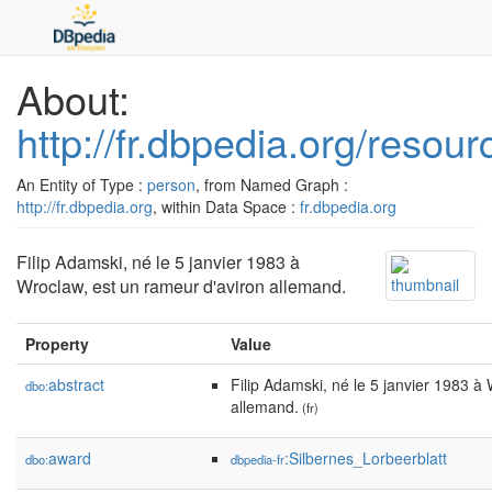
About:
http://fr.dbpedia.org/resou
An Entity of Type :
person
, from Named Graph :
http://fr.dbpedia.org
, within Data Space :
fr.dbpedia.org
Filip Adamski, né le 5 janvier 1983 à
Wroclaw, est un rameur d'aviron allemand.
Property
Value
abstract
Filip Adamski, né le 5 janvier 1983 à
dbo:
allemand.
(fr)
award
:Silbernes_Lorbeerblatt
dbo:
dbpedia-fr