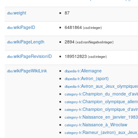
weight
87
dbo:
wikiPageID
6481864
dbo:
(xsd:integer)
wikiPageLength
2894
dbo:
(xsd:nonNegativeInteger)
wikiPageRevisionID
189512823
dbo:
(xsd:integer)
wikiPageWikiLink
:Allemagne
dbo:
dbpedia-fr
:Aviron_(sport)
dbpedia-fr
:Aviron_aux_Jeux_olympique
dbpedia-fr
:Champion_du_monde_d'avi
category-fr
:Champion_olympique_alle
category-fr
:Champion_olympique_d'avi
category-fr
:Naissance_en_janvier_1983
category-fr
:Naissance_à_Wrocław
category-fr
:Rameur_(aviron)_aux_Jeux
category-fr