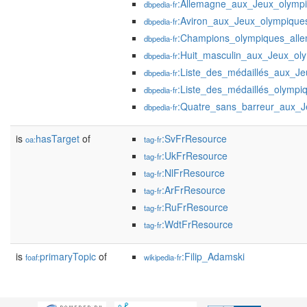
:Allemagne_aux_Jeux_olymp
dbpedia-fr
:Aviron_aux_Jeux_olympique
dbpedia-fr
:Champions_olympiques_all
dbpedia-fr
:Huit_masculin_aux_Jeux_ol
dbpedia-fr
:Liste_des_médaillés_aux_J
dbpedia-fr
:Liste_des_médaillés_olympi
dbpedia-fr
:Quatre_sans_barreur_aux_
dbpedia-fr
is
hasTarget
of
:SvFrResource
oa:
tag-fr
:UkFrResource
tag-fr
:NlFrResource
tag-fr
:ArFrResource
tag-fr
:RuFrResource
tag-fr
:WdtFrResource
tag-fr
is
primaryTopic
of
:Filip_Adamski
foaf:
wikipedia-fr