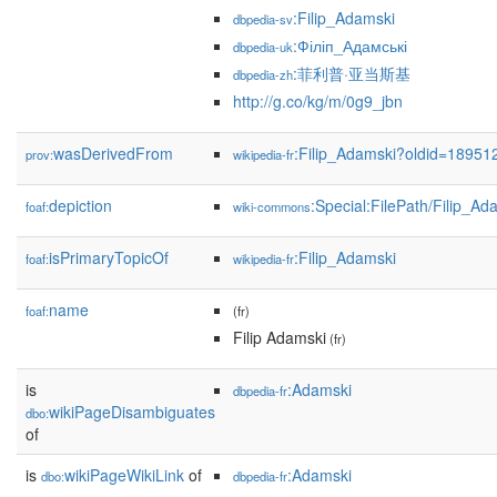
:Filip_Adamski
dbpedia-sv
:Філіп_Адамські
dbpedia-uk
:菲利普·亚当斯基
dbpedia-zh
http://g.co/kg/m/0g9_jbn
wasDerivedFrom
:Filip_Adamski?oldid=1895
prov:
wikipedia-fr
depiction
:Special:FilePath/Filip_Ad
foaf:
wiki-commons
isPrimaryTopicOf
:Filip_Adamski
foaf:
wikipedia-fr
name
foaf:
(fr)
Filip Adamski
(fr)
is
:Adamski
dbpedia-fr
wikiPageDisambiguates
dbo:
of
is
wikiPageWikiLink
of
:Adamski
dbo:
dbpedia-fr