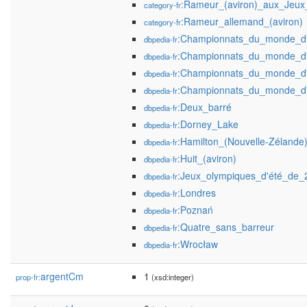
:Rameur_(aviron)_aux_Jeux
category-fr
:Rameur_allemand_(aviron)
category-fr
:Championnats_du_monde_d'
dbpedia-fr
:Championnats_du_monde_d'
dbpedia-fr
:Championnats_du_monde_d'
dbpedia-fr
:Championnats_du_monde_d'
dbpedia-fr
:Deux_barré
dbpedia-fr
:Dorney_Lake
dbpedia-fr
:Hamilton_(Nouvelle-Zélande
dbpedia-fr
:Huit_(aviron)
dbpedia-fr
:Jeux_olympiques_d'été_de_
dbpedia-fr
:Londres
dbpedia-fr
:Poznań
dbpedia-fr
:Quatre_sans_barreur
dbpedia-fr
:Wrocław
dbpedia-fr
argentCm
1
prop-fr:
(xsd:integer)