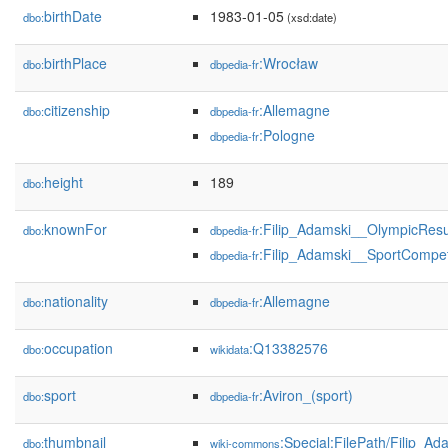
birthDate
1983-01-05
dbo:
(xsd:date)
birthPlace
:Wrocław
dbo:
dbpedia-fr
citizenship
:Allemagne
dbo:
dbpedia-fr
:Pologne
dbpedia-fr
height
189
dbo:
knownFor
:Filip_Adamski__OlympicResu
dbo:
dbpedia-fr
:Filip_Adamski__SportCompet
dbpedia-fr
nationality
:Allemagne
dbo:
dbpedia-fr
occupation
:Q13382576
dbo:
wikidata
sport
:Aviron_(sport)
dbo:
dbpedia-fr
thumbnail
:Special:FilePath/Filip_A
dbo:
wiki-commons