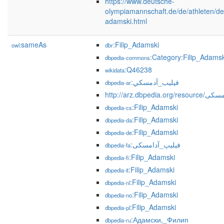
https://www.deutsche-
olympiamannschaft.de/de/athleten/deta
adamski.html
sameAs
:Filip_Adamski
owl:
dbr
:Category:Filip_Adamsk
dbpedia-commons
:Q46238
wikidata
:فيليب_آدمسكي
dbpedia-ar
http://arz.dbpedia
:Filip_Adamski
dbpedia-cs
:Filip_Adamski
dbpedia-da
:Filip_Adamski
dbpedia-de
:فیلیپ_آدامسکی
dbpedia-fa
:Filip_Adamski
dbpedia-fi
:Filip_Adamski
dbpedia-it
:Filip_Adamski
dbpedia-nl
:Filip_Adamski
dbpedia-no
:Filip_Adamski
dbpedia-pl
:Адамски,_Филип
dbpedia-ru