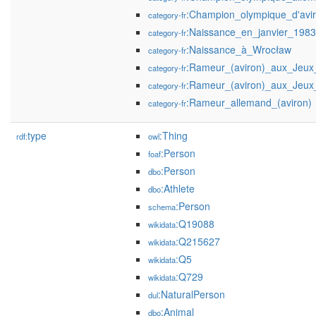
:Champion_olympique_d'avi
category-fr
:Naissance_en_janvier_1983
category-fr
:Naissance_à_Wrocław
category-fr
:Rameur_(aviron)_aux_Jeux
category-fr
:Rameur_(aviron)_aux_Jeux
category-fr
:Rameur_allemand_(aviron)
category-fr
type
:Thing
rdf:
owl
:Person
foaf
:Person
dbo
:Athlete
dbo
:Person
schema
:Q19088
wikidata
:Q215627
wikidata
:Q5
wikidata
:Q729
wikidata
:NaturalPerson
dul
:Animal
dbo