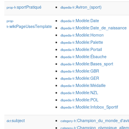
sportPratiqué
:Aviron_(sport)
prop-fr:
dbpedia-fr
:Modèle:Date
prop-
dbpedia-fr
wikiPageUsesTemplate
fr:
:Modèle:Date_de_naissance
dbpedia-fr
:Modèle:Homon
dbpedia-fr
:Modèle:Palette
dbpedia-fr
:Modèle:Portail
dbpedia-fr
:Modèle:Ébauche
dbpedia-fr
:Modèle:Bases_sport
dbpedia-fr
:Modèle:GBR
dbpedia-fr
:Modèle:GER
dbpedia-fr
:Modèle:Médaille
dbpedia-fr
:Modèle:NZL
dbpedia-fr
:Modèle:POL
dbpedia-fr
:Modèle:Infobox_Sportif
dbpedia-fr
subject
:Champion_du_monde_d'avi
dct:
category-fr
:Champion_olympique_alle
category-fr