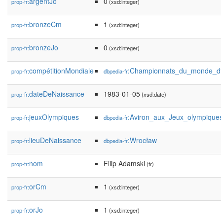
argentJo
0
prop-fr:
(xsd:integer)
bronzeCm
1
prop-fr:
(xsd:integer)
bronzeJo
0
prop-fr:
(xsd:integer)
compétitionMondiale
:Championnats_du_monde_d'
prop-fr:
dbpedia-fr
dateDeNaissance
1983-01-05
prop-fr:
(xsd:date)
jeuxOlympiques
:Aviron_aux_Jeux_olympique
prop-fr:
dbpedia-fr
lieuDeNaissance
:Wrocław
prop-fr:
dbpedia-fr
nom
Filip Adamski
prop-fr:
(fr)
orCm
1
prop-fr:
(xsd:integer)
orJo
1
prop-fr:
(xsd:integer)