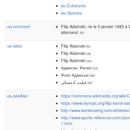
:Eukaryote
dbo
:Species
dbo
comment
Filip Adamski, né le 5 janvier 1983 à
rdfs:
allemand.
(fr)
label
Filip Adamski
rdfs:
(fr)
Filip Adamski
(nl)
Filip Adamski
(sv)
Адамски, Филип
(ru)
Філіп Адамські
(uk)
فيليب آدمسكي
(ar)
seeAlso
https://commons.wikimedia.org/wiki/
rdfs:
https://www.olympic.org/filip-kamil-a
http://www.worldrowing.com/athletes/a
http://www.sports-reference.com/olymp
1.html