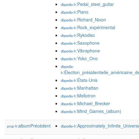
:Pedal_steel_guitar
dbpedia-fr
:Piano
dbpedia-fr
:Richard_Nixon
dbpedia-fr
:Rock_expérimental
dbpedia-fr
:Rykodisc
dbpedia-fr
:Saxophone
dbpedia-fr
:Vibraphone
dbpedia-fr
:Yoko_Ono
dbpedia-fr
dbpedia-
:Élection_présidentielle_américaine_
fr
:États-Unis
dbpedia-fr
:Manhattan
dbpedia-fr
:Mellotron
dbpedia-fr
:Michael_Brecker
dbpedia-fr
:Mind_Games_(album)
dbpedia-fr
albumPrécédent
:Approximately_Infinite_Univers
prop-fr:
dbpedia-fr