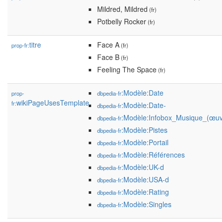
Mildred, Mildred
(fr)
Potbelly Rocker
(fr)
titre
Face A
prop-fr:
(fr)
Face B
(fr)
Feeling The Space
(fr)
:Modèle:Date
prop-
dbpedia-fr
wikiPageUsesTemplate
fr:
:Modèle:Date-
dbpedia-fr
:Modèle:Infobox_Musique_(œuv
dbpedia-fr
:Modèle:Pistes
dbpedia-fr
:Modèle:Portail
dbpedia-fr
:Modèle:Références
dbpedia-fr
:Modèle:UK-d
dbpedia-fr
:Modèle:USA-d
dbpedia-fr
:Modèle:Rating
dbpedia-fr
:Modèle:Singles
dbpedia-fr