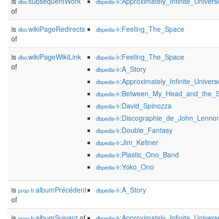
is
subsequentWork
:Approximately_Infinite_Univers
dbo:
dbpedia-fr
of
is
wikiPageRedirects
:Feeling_The_Space
dbo:
dbpedia-fr
of
is
wikiPageWikiLink
:Feeling_The_Space
dbo:
dbpedia-fr
of
:A_Story
dbpedia-fr
:Approximately_Infinite_Univers
dbpedia-fr
:Between_My_Head_and_the_
dbpedia-fr
:David_Spinozza
dbpedia-fr
:Discographie_de_John_Lenno
dbpedia-fr
:Double_Fantasy
dbpedia-fr
:Jim_Keltner
dbpedia-fr
:Plastic_Ono_Band
dbpedia-fr
:Yoko_Ono
dbpedia-fr
is
albumPrécédent
:A_Story
prop-fr:
dbpedia-fr
of
is
albumSuivant
of
:Approximately_Infinite_Univers
prop-fr:
dbpedia-fr