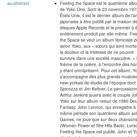
abstract
Feeling the Space est le quatrième alb
dbo:
de Yoko Ono. Sorti le 23 novembre 197
États-Unis, il est le dernier album de l'ar
japonaise à être publié par la maison d
disques Apple Records et le premier à ê
entièrement produit par elle-même. Fee
the Space se veut un album féministe d
selon Yoko, aux « sœurs qui sont mort
la douleur et la tristesse de ne pouvoir
survivre dans une société masculine. »
thème de la colère, à l'encontre des h
y étant omniprésent. Pour cet album, Y
s'accompagne des plus grands musicie
new-yorkais de studio de l'époque dont
Spinozza et Jim Keltner. Le percussionn
Arthur Jenkins jouera avec le couple Jo
Yoko sur leur album retour de 1980 Do
Fantasy. John Lennon, qui enregistre à 
même période son quatrième album so
Games, ne joue que sur deux chanson
(Woman Power et She Hits Back). Lors
Feeling the Space est publié, John et Y