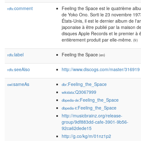
comment
Feeling the Space est le quatrième alb
rdfs:
de Yoko Ono. Sorti le 23 novembre 197
États-Unis, il est le dernier album de l'ar
japonaise à être publié par la maison d
disques Apple Records et le premier à ê
entièrement produit par elle-même.
(fr)
label
Feeling the Space
rdfs:
(en)
seeAlso
http://www.discogs.com/master/316919
rdfs:
sameAs
:Feeling_the_Space
owl:
dbr
:Q3067999
wikidata
:Feeling_the_Space
dbpedia-de
:Feeling_the_Space
dbpedia-it
http://musicbrainz.org/release-
group/9df883dd-cafe-3901-9b56-
92ca62dede15
http://g.co/kg/m/01nz1p2