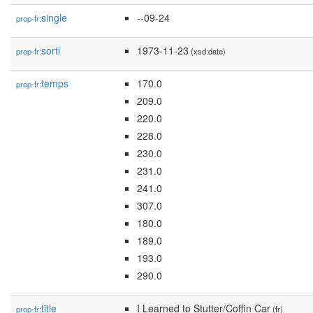
single
--09-24
prop-fr:
sorti
1973-11-23
prop-fr:
(xsd:date)
temps
170.0
prop-fr:
209.0
220.0
228.0
230.0
231.0
241.0
307.0
180.0
189.0
193.0
290.0
title
I Learned to Stutter/Coffin Car
prop-fr:
(fr)