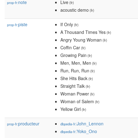
note
Live
prop-fr:
(fr)
acoustic demo
(fr)
piste
If Only
prop-fr:
(fr)
A Thousand Times Yes
(fr)
Angry Young Woman
(fr)
Coffin Car
(fr)
Growing Pain
(fr)
Men, Men, Men
(fr)
Run, Run, Run
(fr)
She Hits Back
(fr)
Straight Talk
(fr)
Woman Power
(fr)
Woman of Salem
(fr)
Yellow Girl
(fr)
producteur
:John_Lennon
prop-fr:
dbpedia-fr
:Yoko_Ono
dbpedia-fr