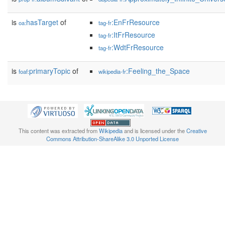
is
hasTarget
of
:EnFrResource
oa:
tag-fr
:ItFrResource
tag-fr
:WdtFrResource
tag-fr
is
primaryTopic
of
:Feeling_the_Space
foaf:
wikipedia-fr
This content was extracted from
Wikipedia
and is licensed under the
Creative
Commons Attribution-ShareAlike 3.0 Unported License