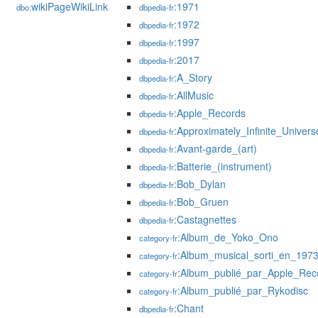
wikiPageWikiLink
:1971
dbo:
dbpedia-fr
:1972
dbpedia-fr
:1997
dbpedia-fr
:2017
dbpedia-fr
:A_Story
dbpedia-fr
:AllMusic
dbpedia-fr
:Apple_Records
dbpedia-fr
:Approximately_Infinite_Univers
dbpedia-fr
:Avant-garde_(art)
dbpedia-fr
:Batterie_(instrument)
dbpedia-fr
:Bob_Dylan
dbpedia-fr
:Bob_Gruen
dbpedia-fr
:Castagnettes
dbpedia-fr
:Album_de_Yoko_Ono
category-fr
:Album_musical_sorti_en_197
category-fr
:Album_publié_par_Apple_Rec
category-fr
:Album_publié_par_Rykodisc
category-fr
:Chant
dbpedia-fr