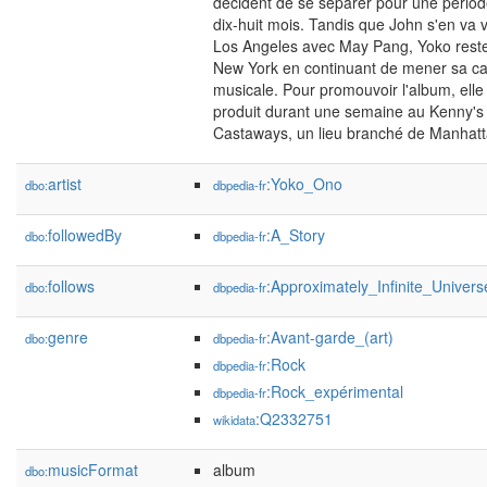
décident de se séparer pour une pério
dix-huit mois. Tandis que John s'en va v
Los Angeles avec May Pang, Yoko rest
New York en continuant de mener sa ca
musicale. Pour promouvoir l'album, elle
produit durant une semaine au Kenny's
Castaways, un lieu branché de Manhatt
artist
:Yoko_Ono
dbo:
dbpedia-fr
followedBy
:A_Story
dbo:
dbpedia-fr
follows
:Approximately_Infinite_Univers
dbo:
dbpedia-fr
genre
:Avant-garde_(art)
dbo:
dbpedia-fr
:Rock
dbpedia-fr
:Rock_expérimental
dbpedia-fr
:Q2332751
wikidata
musicFormat
album
dbo: