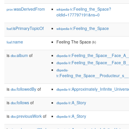
wasDerivedFrom
:Feeling_the_Space?
prov:
wikipedia-fr
oldid=177797191&ns=0
isPrimaryTopicOf
:Feeling_the_Space
foaf:
wikipedia-fr
name
Feeling The Space
foaf:
(fr)
is
album
of
:Feeling_the_Space__Face_A_
dbo:
dbpedia-fr
:Feeling_the_Space__Face_B_
dbpedia-fr
dbpedia-
:Feeling_the_Space__Producteur_s__
fr
is
followedBy
of
:Approximately_Infinite_Univers
dbo:
dbpedia-fr
is
follows
of
:A_Story
dbo:
dbpedia-fr
is
previousWork
of
:A_Story
dbo:
dbpedia-fr