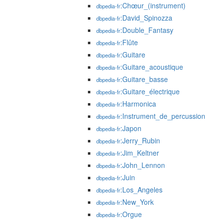
:Chœur_(instrument)
dbpedia-fr
:David_Spinozza
dbpedia-fr
:Double_Fantasy
dbpedia-fr
:Flûte
dbpedia-fr
:Guitare
dbpedia-fr
:Guitare_acoustique
dbpedia-fr
:Guitare_basse
dbpedia-fr
:Guitare_électrique
dbpedia-fr
:Harmonica
dbpedia-fr
:Instrument_de_percussion
dbpedia-fr
:Japon
dbpedia-fr
:Jerry_Rubin
dbpedia-fr
:Jim_Keltner
dbpedia-fr
:John_Lennon
dbpedia-fr
:Juin
dbpedia-fr
:Los_Angeles
dbpedia-fr
:New_York
dbpedia-fr
:Orgue
dbpedia-fr