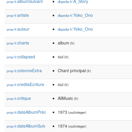
albumSuivant
:A_Story
prop-fr:
dbpedia-fr
artiste
:Yoko_Ono
prop-fr:
dbpedia-fr
auteur
:Yoko_Ono
prop-fr:
dbpedia-fr
charte
album
prop-fr:
(fr)
collapsed
oui
prop-fr:
(fr)
colonneExtra
Chant principal
prop-fr:
(fr)
creditsEcriture
oui
prop-fr:
(fr)
critique
AllMusic
prop-fr:
(fr)
dateAlbumPréc
1973
prop-fr:
(xsd:integer)
dateAlbumSuiv
1974
prop-fr:
(xsd:integer)