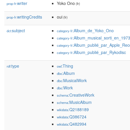
writer
Yoko Ono
prop-fr:
(fr)
writingCredits
oui
prop-fr:
(fr)
subject
:Album_de_Yoko_Ono
dct:
category-fr
:Album_musical_sorti_en_197
category-fr
:Album_publié_par_Apple_Rec
category-fr
:Album_publié_par_Rykodisc
category-fr
type
:Thing
rdf:
owl
:Album
dbo
:MusicalWork
dbo
:Work
dbo
:CreativeWork
schema
:MusicAlbum
schema
:Q2188189
wikidata
:Q386724
wikidata
:Q482994
wikidata