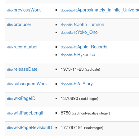
previousWork
:Approximately_Infinite_Univers
dbo:
dbpedia-fr
producer
:John_Lennon
dbo:
dbpedia-fr
:Yoko_Ono
dbpedia-fr
recordLabel
:Apple_Records
dbo:
dbpedia-fr
:Rykodisc
dbpedia-fr
releaseDate
1973-11-23
dbo:
(xsd:date)
subsequentWork
:A_Story
dbo:
dbpedia-fr
wikiPageID
1370890
dbo:
(xsd:integer)
wikiPageLength
8750
dbo:
(xsd:nonNegativeInteger)
wikiPageRevisionID
177797191
dbo:
(xsd:integer)