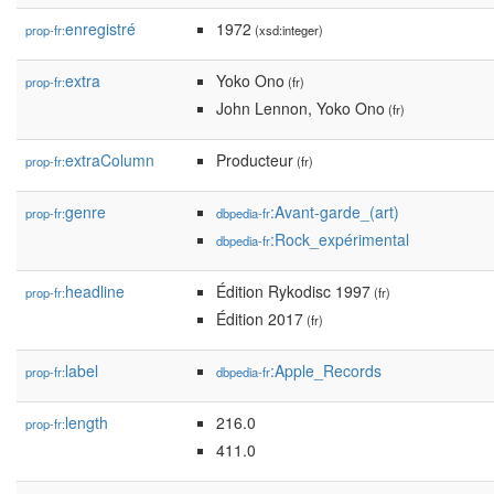
enregistré
1972
prop-fr:
(xsd:integer)
extra
Yoko Ono
prop-fr:
(fr)
John Lennon, Yoko Ono
(fr)
extraColumn
Producteur
prop-fr:
(fr)
genre
:Avant-garde_(art)
prop-fr:
dbpedia-fr
:Rock_expérimental
dbpedia-fr
headline
Édition Rykodisc 1997
prop-fr:
(fr)
Édition 2017
(fr)
label
:Apple_Records
prop-fr:
dbpedia-fr
length
216.0
prop-fr:
411.0