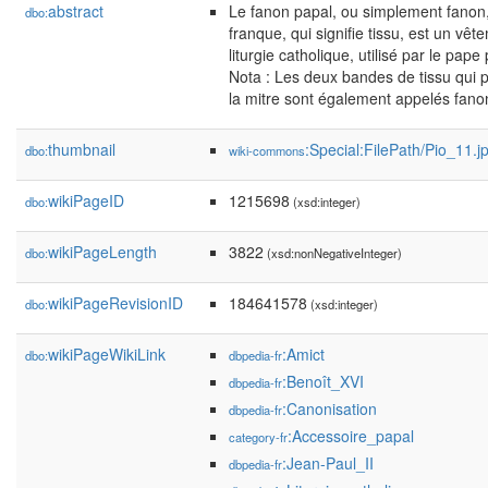
abstract
Le fanon papal, ou simplement fanon
dbo:
franque, qui signifie tissu, est un vê
liturgie catholique, utilisé par le pa
Nota : Les deux bandes de tissu qui p
la mitre sont également appelés fano
thumbnail
:Special:FilePath/Pio_11.
dbo:
wiki-commons
wikiPageID
1215698
dbo:
(xsd:integer)
wikiPageLength
3822
dbo:
(xsd:nonNegativeInteger)
wikiPageRevisionID
184641578
dbo:
(xsd:integer)
wikiPageWikiLink
:Amict
dbo:
dbpedia-fr
:Benoît_XVI
dbpedia-fr
:Canonisation
dbpedia-fr
:Accessoire_papal
category-fr
:Jean-Paul_II
dbpedia-fr