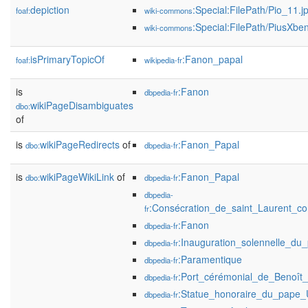
depiction
:Special:FilePath/Pio_11.j
foaf:
wiki-commons
:Special:FilePath/PiusXbe
wiki-commons
isPrimaryTopicOf
:Fanon_papal
foaf:
wikipedia-fr
is
:Fanon
dbpedia-fr
wikiPageDisambiguates
dbo:
of
is
wikiPageRedirects
of
:Fanon_Papal
dbo:
dbpedia-fr
is
wikiPageWikiLink
of
:Fanon_Papal
dbo:
dbpedia-fr
dbpedia-
:Consécration_de_saint_Laurent_c
fr
:Fanon
dbpedia-fr
:Inauguration_solennelle_du_p
dbpedia-fr
:Paramentique
dbpedia-fr
:Port_cérémonial_de_Benoît
dbpedia-fr
:Statue_honoraire_du_pape_U
dbpedia-fr