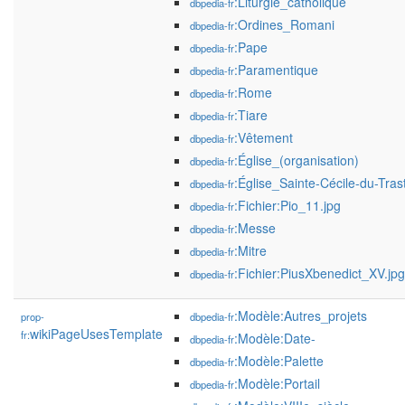
:Liturgie_catholique
dbpedia-fr
:Ordines_Romani
dbpedia-fr
:Pape
dbpedia-fr
:Paramentique
dbpedia-fr
:Rome
dbpedia-fr
:Tiare
dbpedia-fr
:Vêtement
dbpedia-fr
:Église_(organisation)
dbpedia-fr
:Église_Sainte-Cécile-du-Tras
dbpedia-fr
:Fichier:Pio_11.jpg
dbpedia-fr
:Messe
dbpedia-fr
:Mitre
dbpedia-fr
:Fichier:PiusXbenedict_XV.jpg
dbpedia-fr
:Modèle:Autres_projets
prop-
dbpedia-fr
wikiPageUsesTemplate
fr:
:Modèle:Date-
dbpedia-fr
:Modèle:Palette
dbpedia-fr
:Modèle:Portail
dbpedia-fr