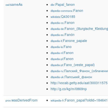
sameAs
:Papal_fanon
owl:
dbr
:Fanon
dbpedia-commons
:Q430185
wikidata
:Fanon
dbpedia-cs
:Fanon_(liturgische_Kleidung
dbpedia-de
:Fanón
dbpedia-es
:Fanone_papale
dbpedia-it
:Fano
dbpedia-la
:Fanon
dbpedia-nl
:Fanon
dbpedia-pl
:Fano_(veste_papal)
dbpedia-pt
:Папский_Фанон_(облачени
dbpedia-ru
:Папський_фанон
dbpedia-uk
http://vocab.getty.edu/aat/300311575
http://g.co/kg/m/0869np
wasDerivedFrom
:Fanon_papal?oldid=18464
prov:
wikipedia-fr