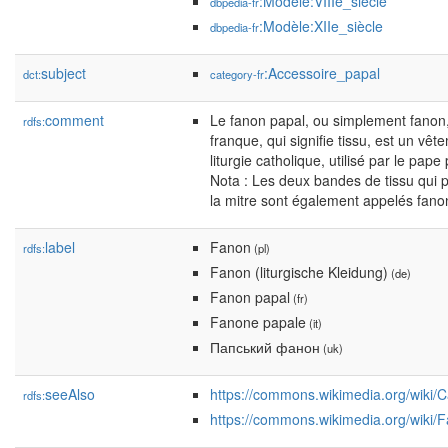
:Modèle:VIIIe_siècle
dbpedia-fr
:Modèle:XIIe_siècle
dbpedia-fr
subject
:Accessoire_papal
dct:
category-fr
comment
Le fanon papal, ou simplement fanon
rdfs:
franque, qui signifie tissu, est un vê
liturgie catholique, utilisé par le pa
Nota : Les deux bandes de tissu qui p
la mitre sont également appelés fano
label
Fanon
rdfs:
(pl)
Fanon (liturgische Kleidung)
(de)
Fanon papal
(fr)
Fanone papale
(it)
Папський фанон
(uk)
seeAlso
https://commons.wikimedia.org/wiki/
rdfs:
https://commons.wikimedia.org/wiki/