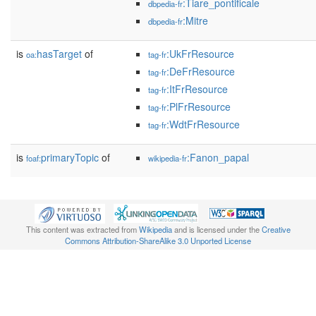
:Tiare_pontificale
dbpedia-fr
:Mitre
dbpedia-fr
is
hasTarget
of
:UkFrResource
oa:
tag-fr
:DeFrResource
tag-fr
:ItFrResource
tag-fr
:PlFrResource
tag-fr
:WdtFrResource
tag-fr
is
primaryTopic
of
:Fanon_papal
foaf:
wikipedia-fr
This content was extracted from
Wikipedia
and is licensed under the
Creative
Commons Attribution-ShareAlike 3.0 Unported License