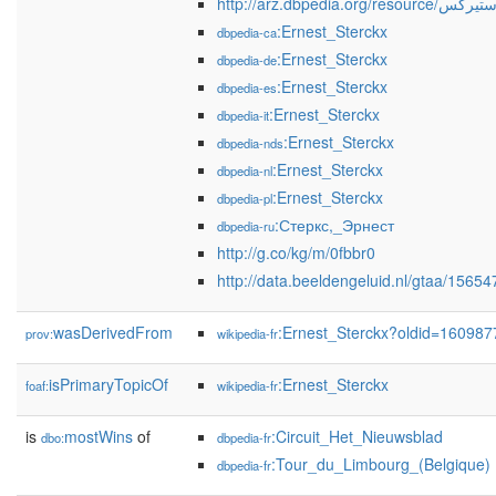
http://arz.dbpedia.o
:Ernest_Sterckx
dbpedia-ca
:Ernest_Sterckx
dbpedia-de
:Ernest_Sterckx
dbpedia-es
:Ernest_Sterckx
dbpedia-it
:Ernest_Sterckx
dbpedia-nds
:Ernest_Sterckx
dbpedia-nl
:Ernest_Sterckx
dbpedia-pl
:Стеркс,_Эрнест
dbpedia-ru
http://g.co/kg/m/0fbbr0
http://data.beeldengeluid.nl/gtaa/15654
wasDerivedFrom
:Ernest_Sterckx?oldid=16098
prov:
wikipedia-fr
isPrimaryTopicOf
:Ernest_Sterckx
foaf:
wikipedia-fr
is
mostWins
of
:Circuit_Het_Nieuwsblad
dbo:
dbpedia-fr
:Tour_du_Limbourg_(Belgique)
dbpedia-fr