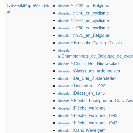
is
wikiPageWikiLink
:1922_en_Belgique
dbo:
dbpedia-fr
of
:1946_en_cyclisme
dbpedia-fr
:1947_en_cyclisme
dbpedia-fr
:1950_en_cyclisme
dbpedia-fr
:1975_en_Belgique
dbpedia-fr
:Brussels_Cycling_Classic
dbpedia-fr
dbpedia-
:Championnats_de_Belgique_de_cycli
fr
:Circuit_Het_Nieuwsblad
dbpedia-fr
:Classiques_ardennaises
dbpedia-fr
:De_Drie_Zustersteden
dbpedia-fr
:Décembre_1922
dbpedia-fr
:Décès_en_1975
dbpedia-fr
:Flèche_hesbignonne-Cras_Ave
dbpedia-fr
:Flèche_wallonne
dbpedia-fr
:Flèche_wallonne_1943
dbpedia-fr
:Flèche_wallonne_1947
dbpedia-fr
:Gand-Wevelgem
dbpedia-fr