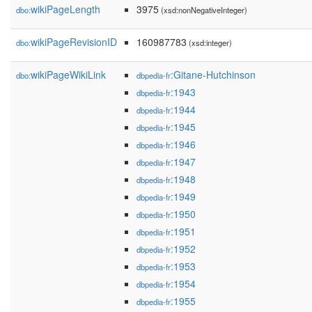
wikiPageLength
3975
dbo:
(xsd:nonNegativeInteger)
wikiPageRevisionID
160987783
dbo:
(xsd:integer)
wikiPageWikiLink
:Gitane-Hutchinson
dbo:
dbpedia-fr
:1943
dbpedia-fr
:1944
dbpedia-fr
:1945
dbpedia-fr
:1946
dbpedia-fr
:1947
dbpedia-fr
:1948
dbpedia-fr
:1949
dbpedia-fr
:1950
dbpedia-fr
:1951
dbpedia-fr
:1952
dbpedia-fr
:1953
dbpedia-fr
:1954
dbpedia-fr
:1955
dbpedia-fr