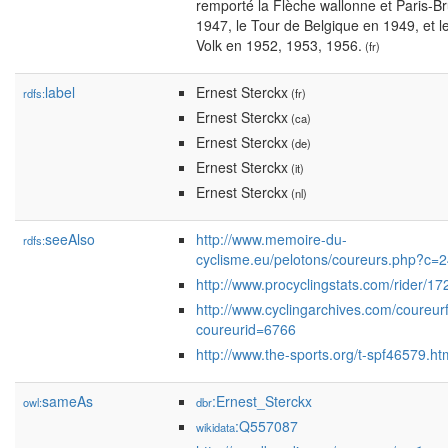
remporté la Flèche wallonne et Paris-Br
1947, le Tour de Belgique en 1949, et le
Volk en 1952, 1953, 1956.
(fr)
label
Ernest Sterckx
rdfs:
(fr)
Ernest Sterckx
(ca)
Ernest Sterckx
(de)
Ernest Sterckx
(it)
Ernest Sterckx
(nl)
seeAlso
http://www.memoire-du-
rdfs:
cyclisme.eu/pelotons/coureurs.php?c=
http://www.procyclingstats.com/rider/1
http://www.cyclingarchives.com/coureur
coureurid=6766
http://www.the-sports.org/t-spf46579.ht
sameAs
:Ernest_Sterckx
owl:
dbr
:Q557087
wikidata