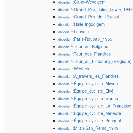
:Gand-Wevelgem
dbpedia-fr
:Grand_Prix_Jules_Lowie_1949
dbpedia-fr
:Grand_Prix_de_l'Escaut
dbpedia-fr
:Halle-Ingooigem
dbpedia-fr
:Louvain
dbpedia-fr
:Paris-Roubaix_1955
dbpedia-fr
:Tour_de_Belgique
dbpedia-fr
:Tour_des_Flandres
dbpedia-fr
:Tour_du_Limbourg_(Belgique)
dbpedia-fr
:Westerlo
dbpedia-fr
:À_travers_les_Flandres
dbpedia-fr
:Équipe_cycliste_Alcyon
dbpedia-fr
:Équipe_cycliste_Elvé
dbpedia-fr
:Équipe_cycliste_Ganna
dbpedia-fr
:Équipe_cycliste_La_Française
dbpedia-fr
:Équipe_cycliste_Météore
dbpedia-fr
:Équipe_cycliste_Peugeot
dbpedia-fr
:Milan-San_Remo_1949
dbpedia-fr