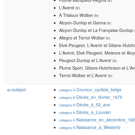
Plume-Vainqueur-Regina
(fr)
L'Avenir
(fr)
A Trialoux-Wolber
(fr)
Alcyon-Dunlop et Ganna
(fr)
Alcyon-Dunlop et La Française-Dunlop
(
Allegro et Terrot-Wolber
(fr)
Elvé-Peugeot, L'Avenir et Gitane-Hutch
L'Avenir, Elvé-Peugeot, Meteore et Alc
Peugeot-Dunlop et L'Avenir
(fr)
Plume Sport, Gitane-Hutchinson et L'Av
Terrot-Wolber et L'Avenir
(fr)
subject
:Coureur_cycliste_belge
dct:
category-fr
:Décès_en_février_1975
category-fr
:Décès_à_52_ans
category-fr
:Décès_à_Louvain
category-fr
:Naissance_en_décembre_19
category-fr
:Naissance_à_Westerlo
category-fr