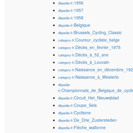
:1956
dbpedia-fr
:1957
dbpedia-fr
:1958
dbpedia-fr
:Belgique
dbpedia-fr
:Brussels_Cycling_Classic
dbpedia-fr
:Coureur_cycliste_belge
category-fr
:Décès_en_février_1975
category-fr
:Décès_à_52_ans
category-fr
:Décès_à_Louvain
category-fr
:Naissance_en_décembre_19
category-fr
:Naissance_à_Westerlo
category-fr
dbpedia-
:Championnats_de_Belgique_de_cycli
fr
:Circuit_Het_Nieuwsblad
dbpedia-fr
:Coupe_Sels
dbpedia-fr
:Cyclisme
dbpedia-fr
:De_Drie_Zustersteden
dbpedia-fr
:Flèche_wallonne
dbpedia-fr