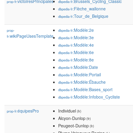
victoiresPrincipales
:Brussels_Cycling_Classic
prop-fr:
dbpedia-fr
:Flèche_wallonne
dbpedia-fr
:Tour_de_Belgique
dbpedia-fr
:Modèle:2e
prop-
dbpedia-fr
wikiPageUsesTemplate
fr:
:Modèle:3e
dbpedia-fr
:Modèle:4e
dbpedia-fr
:Modèle:6e
dbpedia-fr
:Modèle:8e
dbpedia-fr
:Modèle:Date
dbpedia-fr
:Modèle:Portail
dbpedia-fr
:Modèle:Ébauche
dbpedia-fr
:Modèle:Bases_sport
dbpedia-fr
:Modèle:Infobox_Cycliste
dbpedia-fr
équipesPro
Individuel
prop-fr:
(fr)
Alcyon-Dunlop
(fr)
Peugeot-Dunlop
(fr)