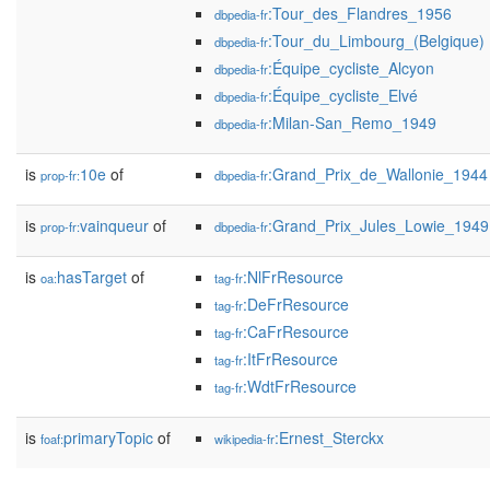
:Tour_des_Flandres_1956
dbpedia-fr
:Tour_du_Limbourg_(Belgique)
dbpedia-fr
:Équipe_cycliste_Alcyon
dbpedia-fr
:Équipe_cycliste_Elvé
dbpedia-fr
:Milan-San_Remo_1949
dbpedia-fr
is
10e
of
:Grand_Prix_de_Wallonie_1944
prop-fr:
dbpedia-fr
is
vainqueur
of
:Grand_Prix_Jules_Lowie_1949
prop-fr:
dbpedia-fr
is
hasTarget
of
:NlFrResource
oa:
tag-fr
:DeFrResource
tag-fr
:CaFrResource
tag-fr
:ItFrResource
tag-fr
:WdtFrResource
tag-fr
is
primaryTopic
of
:Ernest_Sterckx
foaf:
wikipedia-fr