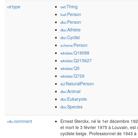
type
:Thing
rdf:
owl
:Person
foaf
:Person
dbo
:Athlete
dbo
:Cyclist
dbo
:Person
schema
:Q19088
wikidata
:Q215627
wikidata
:Q5
wikidata
:Q729
wikidata
:NaturalPerson
dul
:Animal
dbo
:Eukaryote
dbo
:Species
dbo
comment
Ernest Sterckx, né le 1er décembre 19
rdfs:
et mort le 3 février 1975 à Louvain, est
cycliste belge. Professionnel de 1943 à 