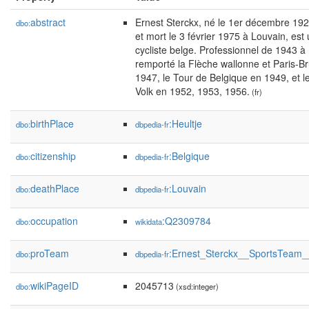
abstract
Ernest Sterckx, né le 1er décembre 19
dbo:
et mort le 3 février 1975 à Louvain, est
cycliste belge. Professionnel de 1943 à 
remporté la Flèche wallonne et Paris-Br
1947, le Tour de Belgique en 1949, et le
Volk en 1952, 1953, 1956.
(fr)
birthPlace
:Heultje
dbo:
dbpedia-fr
citizenship
:Belgique
dbo:
dbpedia-fr
deathPlace
:Louvain
dbo:
dbpedia-fr
occupation
:Q2309784
dbo:
wikidata
proTeam
:Ernest_Sterckx__SportsTeam_
dbo:
dbpedia-fr
wikiPageID
2045713
dbo:
(xsd:integer)