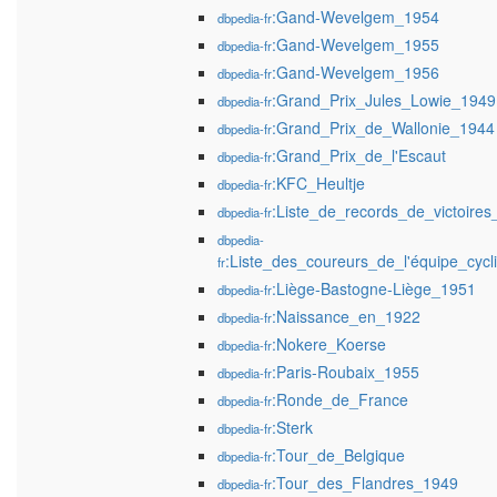
:Gand-Wevelgem_1954
dbpedia-fr
:Gand-Wevelgem_1955
dbpedia-fr
:Gand-Wevelgem_1956
dbpedia-fr
:Grand_Prix_Jules_Lowie_1949
dbpedia-fr
:Grand_Prix_de_Wallonie_1944
dbpedia-fr
:Grand_Prix_de_l'Escaut
dbpedia-fr
:KFC_Heultje
dbpedia-fr
:Liste_de_records_de_victoires
dbpedia-fr
dbpedia-
:Liste_des_coureurs_de_l'équipe_cycl
fr
:Liège-Bastogne-Liège_1951
dbpedia-fr
:Naissance_en_1922
dbpedia-fr
:Nokere_Koerse
dbpedia-fr
:Paris-Roubaix_1955
dbpedia-fr
:Ronde_de_France
dbpedia-fr
:Sterk
dbpedia-fr
:Tour_de_Belgique
dbpedia-fr
:Tour_des_Flandres_1949
dbpedia-fr