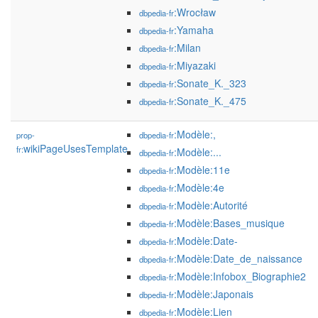
:Wrocław
dbpedia-fr
:Yamaha
dbpedia-fr
:Milan
dbpedia-fr
:Miyazaki
dbpedia-fr
:Sonate_K._323
dbpedia-fr
:Sonate_K._475
dbpedia-fr
:Modèle:,
prop-
dbpedia-fr
wikiPageUsesTemplate
fr:
:Modèle:...
dbpedia-fr
:Modèle:11e
dbpedia-fr
:Modèle:4e
dbpedia-fr
:Modèle:Autorité
dbpedia-fr
:Modèle:Bases_musique
dbpedia-fr
:Modèle:Date-
dbpedia-fr
:Modèle:Date_de_naissance
dbpedia-fr
:Modèle:Infobox_Biographie2
dbpedia-fr
:Modèle:Japonais
dbpedia-fr
:Modèle:Lien
dbpedia-fr