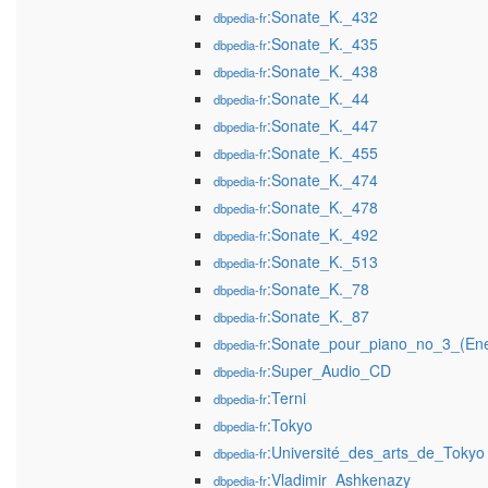
:Sonate_K._432
dbpedia-fr
:Sonate_K._435
dbpedia-fr
:Sonate_K._438
dbpedia-fr
:Sonate_K._44
dbpedia-fr
:Sonate_K._447
dbpedia-fr
:Sonate_K._455
dbpedia-fr
:Sonate_K._474
dbpedia-fr
:Sonate_K._478
dbpedia-fr
:Sonate_K._492
dbpedia-fr
:Sonate_K._513
dbpedia-fr
:Sonate_K._78
dbpedia-fr
:Sonate_K._87
dbpedia-fr
:Sonate_pour_piano_no_3_(En
dbpedia-fr
:Super_Audio_CD
dbpedia-fr
:Terni
dbpedia-fr
:Tokyo
dbpedia-fr
:Université_des_arts_de_Tokyo
dbpedia-fr
:Vladimir_Ashkenazy
dbpedia-fr