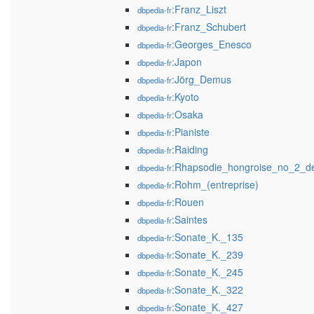
:Franz_Liszt
dbpedia-fr
:Franz_Schubert
dbpedia-fr
:Georges_Enesco
dbpedia-fr
:Japon
dbpedia-fr
:Jörg_Demus
dbpedia-fr
:Kyoto
dbpedia-fr
:Osaka
dbpedia-fr
:Pianiste
dbpedia-fr
:Raiding
dbpedia-fr
:Rhapsodie_hongroise_no_2_de
dbpedia-fr
:Rohm_(entreprise)
dbpedia-fr
:Rouen
dbpedia-fr
:Saintes
dbpedia-fr
:Sonate_K._135
dbpedia-fr
:Sonate_K._239
dbpedia-fr
:Sonate_K._245
dbpedia-fr
:Sonate_K._322
dbpedia-fr
:Sonate_K._427
dbpedia-fr