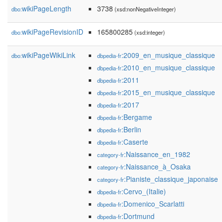
wikiPageLength
3738
dbo:
(xsd:nonNegativeInteger)
wikiPageRevisionID
165800285
dbo:
(xsd:integer)
wikiPageWikiLink
:2009_en_musique_classique
dbo:
dbpedia-fr
:2010_en_musique_classique
dbpedia-fr
:2011
dbpedia-fr
:2015_en_musique_classique
dbpedia-fr
:2017
dbpedia-fr
:Bergame
dbpedia-fr
:Berlin
dbpedia-fr
:Caserte
dbpedia-fr
:Naissance_en_1982
category-fr
:Naissance_à_Osaka
category-fr
:Pianiste_classique_japonaise
category-fr
:Cervo_(Italie)
dbpedia-fr
:Domenico_Scarlatti
dbpedia-fr
:Dortmund
dbpedia-fr