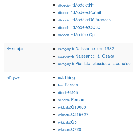
:Modèle:N°
dbpedia-fr
:Modèle:Portail
dbpedia-fr
:Modèle:Références
dbpedia-fr
:Modèle:OCLC
dbpedia-fr
:Modèle:Op.
dbpedia-fr
subject
:Naissance_en_1982
dct:
category-fr
:Naissance_à_Osaka
category-fr
:Pianiste_classique_japonaise
category-fr
type
:Thing
rdf:
owl
:Person
foaf
:Person
dbo
:Person
schema
:Q19088
wikidata
:Q215627
wikidata
:Q5
wikidata
:Q729
wikidata