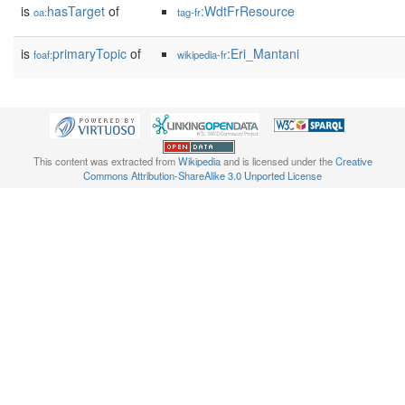
is
hasTarget
of
:WdtFrResource
oa:
tag-fr
is
primaryTopic
of
:Eri_Mantani
foaf:
wikipedia-fr
This content was extracted from
Wikipedia
and is licensed under the
Creative
Commons Attribution-ShareAlike 3.0 Unported License