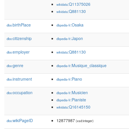
:Q11375026
wikidata
:Q881130
wikidata
birthPlace
:Osaka
dbo:
dbpedia-fr
citizenship
:Japon
dbo:
dbpedia-fr
employer
:Q881130
dbo:
wikidata
genre
:Musique_classique
dbo:
dbpedia-fr
instrument
:Piano
dbo:
dbpedia-fr
occupation
:Musicien
dbo:
dbpedia-fr
:Pianiste
dbpedia-fr
:Q16145150
wikidata
wikiPageID
12877987
dbo:
(xsd:integer)