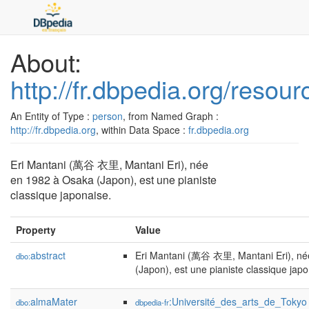
About:
http://fr.dbpedia.org/resou
An Entity of Type :
person
, from Named Graph :
http://fr.dbpedia.org
, within Data Space :
fr.dbpedia.org
Eri Mantani (萬谷 衣里, Mantani Eri), née
en 1982 à Osaka (Japon), est une pianiste
classique japonaise.
Property
Value
abstract
Eri Mantani (萬谷 衣里, Mantani Eri), né
dbo:
(Japon), est une pianiste classique japo
almaMater
:Université_des_arts_de_Tokyo
dbo:
dbpedia-fr