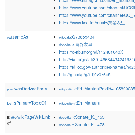
https://www.instagram.com/eri_mantan
https://www.youtube.com/channel/U
https://www.youtube.com/channel/U
https://www.last.fm/music/萬谷衣里
sameAs
:Q73855434
owl:
wikidata
:萬谷衣里
dbpedia-ja
https://d-nb.info/gnd/112481048X
http://viaf.org/viaf/3014663443424193
https://id.loc.gov/authorities/names/n
http://g.co/kg/g/11j0v0z6p5
wasDerivedFrom
:Eri_Mantani?oldid=16580028
prov:
wikipedia-fr
isPrimaryTopicOf
:Eri_Mantani
foaf:
wikipedia-fr
is
wikiPageWikiLink
:Sonate_K._455
dbo:
dbpedia-fr
of
:Sonate_K._478
dbpedia-fr