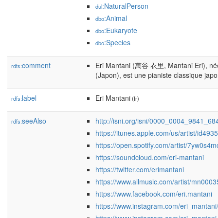
:NaturalPerson
dul
:Animal
dbo
:Eukaryote
dbo
:Species
dbo
comment
Eri Mantani (萬谷 衣里, Mantani Eri), né
rdfs:
(Japon), est une pianiste classique japo
label
Eri Mantani
rdfs:
(fr)
seeAlso
http://isni.org/isni/0000_0004_9841_68
rdfs:
https://itunes.apple.com/us/artist/id49
https://open.spotify.com/artist/7yw0s4
https://soundcloud.com/eri-mantani
https://twitter.com/erimantani
https://www.allmusic.com/artist/mn000
https://www.facebook.com/eri.mantani
https://www.instagram.com/eri_mantani