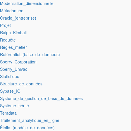
:Modélisation_dimensionnelle
:Métadonnée
:Oracle_(entreprise)
:Projet
:Ralph_Kimball
:Requête
:Règles_métier
:Référentiel_(base_de_données)
:Sperry_Corporation
:Sperry_Univac
:Statistique
:Structure_de_données
:Sybase_IQ
:Système_de_gestion_de_base_de_données
:Système_hérité
:Teradata
:Traitement_analytique_en_ligne
:Étoile_(modèle_de_données)