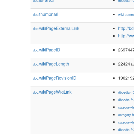
isPartOf
dbo:
dbpedia-fr
thumbnail
dbo:
wiki-comm
wikiPageExternalLink
http://b
dbo:
http://w
wikiPageID
269744
dbo:
wikiPageLength
22424
dbo:
(x
wikiPageRevisionID
190219
dbo:
wikiPageWikiLink
dbo:
dbpedia-fr
dbpedia-fr
category-f
category-f
category-f
dbpedia-fr