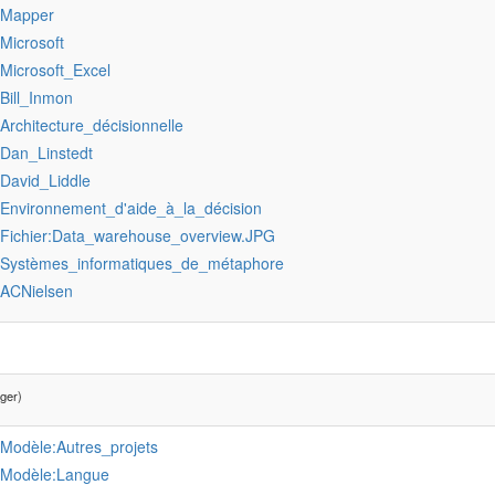
:Mapper
:Microsoft
:Microsoft_Excel
:Bill_Inmon
:Architecture_décisionnelle
:Dan_Linstedt
:David_Liddle
:Environnement_d'aide_à_la_décision
:Fichier:Data_warehouse_overview.JPG
:Systèmes_informatiques_de_métaphore
:ACNielsen
ger)
:Modèle:Autres_projets
:Modèle:Langue