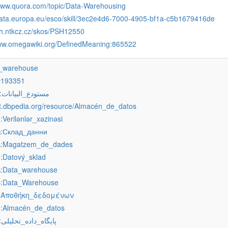
/www.quora.com/topic/Data-Warehousing
/data.europa.eu/esco/skill/3ec2e4d6-7000-4905-bf1a-c5b1679416de
psh.ntkcz.cz/skos/PSH12550
www.omegawiki.org/DefinedMeaning:865522
a_warehouse
Q193351
:مستودع_البيانات
ast.dbpedia.org/resource/Almacén_de_datos
:Verilənlər_xəzinəsi
z
:Склад_данни
g
:Magatzem_de_dades
a
:Datový_sklad
s
:Data_warehouse
a
:Data_Warehouse
e
:Αποθήκη_δεδομένων
:Almacén_de_datos
s
:پایگاه_داده_تحلیلی