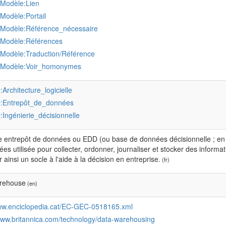
:Modèle:Lien
:Modèle:Portail
:Modèle:Référence_nécessaire
:Modèle:Références
:Modèle:Traduction/Référence
:Modèle:Voir_homonymes
:Architecture_logicielle
r
:Entrepôt_de_données
r
:Ingénierie_décisionnelle
r
e entrepôt de données ou EDD (ou base de données décisionnelle ; e
es utilisée pour collecter, ordonner, journaliser et stocker des infor
r ainsi un socle à l'aide à la décision en entreprise.
(fr)
rehouse
(en)
www.enciclopedia.cat/EC-GEC-0518165.xml
/www.britannica.com/technology/data-warehousing