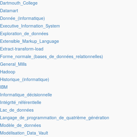
:Dartmouth_College
:Datamart
:Donnée_(informatique)
:Executive_Information_System
:Exploration_de_données
:Extensible_Markup_Language
:Extract-transform-load
:Forme_normale_(bases_de_données_relationnelles)
:General_Mills
:Hadoop
:Historique_(informatique)
:IBM
:Informatique_décisionnelle
:Intégrité_référentielle
:Lac_de_données
:Langage_de_programmation_de_quatrième_génération
:Modèle_de_données
:Modélisation_Data_Vault