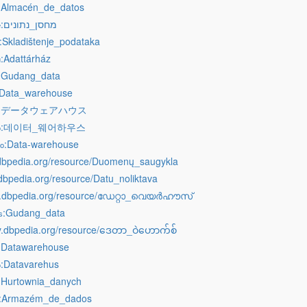
:Almacén_de_datos
:מחסן_נתונים
e
:Skladištenje_podataka
:Adattárház
u
:Gudang_data
:Data_warehouse
:データウェアハウス
:데이터_웨어하우스
o
:Data-warehouse
mo
lt.dbpedia.org/resource/Duomenų_saugykla
v.dbpedia.org/resource/Datu_noliktava
ml.dbpedia.org/resource/ഡേറ്റാ_വെയർഹൗസ്
:Gudang_data
s
my.dbpedia.org/resource/ဒေတာ_ဝဲဟောက်စ်
:Datawarehouse
:Datavarehus
o
:Hurtownia_danych
:Armazém_de_dados