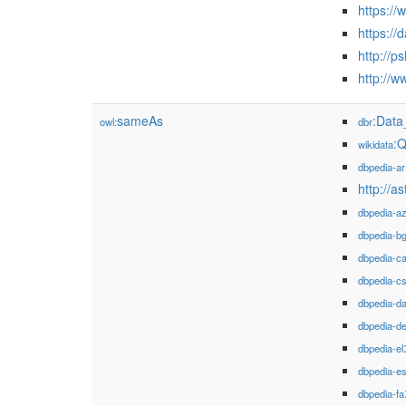
https:/
https:/
http://
http://
sameAs
:Dat
owl:
dbr
:
wikidata
dbpedia-ar
http://
dbpedia-a
dbpedia-b
dbpedia-c
dbpedia-c
dbpedia-d
dbpedia-d
dbpedia-el
dbpedia-e
dbpedia-fa