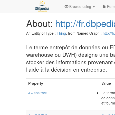
Browse using
Form
About:
http://fr.dbpe
An Entity of Type :
Thing
, from Named Graph :
http://f
Le terme entrepôt de données ou ED
warehouse ou DWH) désigne une base 
stocker des informations provenant 
l'aide à la décision en entreprise.
Property
Value
abstract
Le term
dbo:
de donné
et fourni