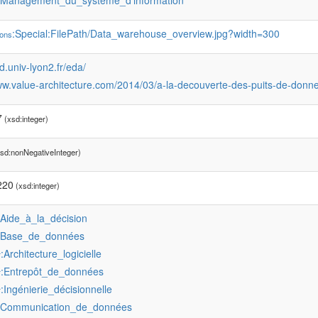
:Management_du_système_d'information
:Special:FilePath/Data_warehouse_overview.jpg?width=300
ons
dd.univ-lyon2.fr/eda/
ww.value-architecture.com/2014/03/a-la-decouverte-des-puits-de-donn
7
(xsd:integer)
sd:nonNegativeInteger)
220
(xsd:integer)
:Aide_à_la_décision
:Base_de_données
:Architecture_logicielle
r
:Entrepôt_de_données
r
:Ingénierie_décisionnelle
r
:Communication_de_données