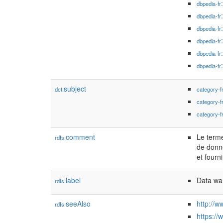
dbpedia-fr
dbpedia-fr
dbpedia-fr
dbpedia-fr
dbpedia-fr
dbpedia-fr
subject
dct:
category-f
category-f
category-f
comment
Le term
rdfs:
de donné
et fourni
label
Data wa
rdfs:
seeAlso
http://
rdfs:
https:/