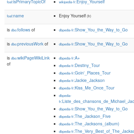
isPrimaryTopicOf
:Enjoy_Yourself
foaf:
wikipedia-fr
name
Enjoy Yourself
foaf:
(fr)
is
follows
of
:Show_You_the_Way_to_Go
dbo:
dbpedia-fr
is
previousWork
of
:Show_You_the_Way_to_Go
dbo:
dbpedia-fr
is
wikiPageWikiLink
:A+
dbo:
dbpedia-fr
of
:Destiny_Tour
dbpedia-fr
:Goin'_Places_Tour
dbpedia-fr
:Jackie_Jackson
dbpedia-fr
:Kiss_Me_Once_Tour
dbpedia-fr
dbpedia-
:Liste_des_chansons_de_Michael_Ja
fr
:Show_You_the_Way_to_Go
dbpedia-fr
:The_Jackson_Five
dbpedia-fr
:The_Jacksons_(album)
dbpedia-fr
:The_Very_Best_of_The_Jacks
dbpedia-fr