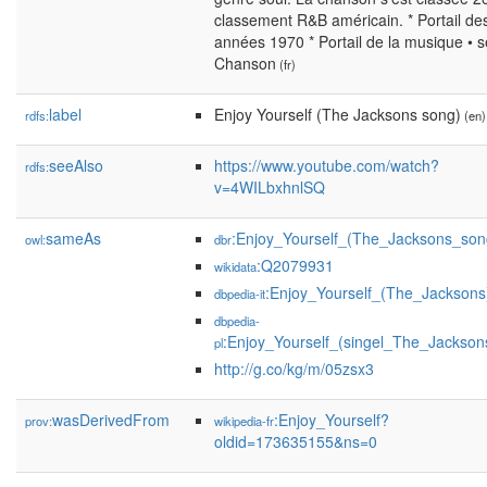
classement R&B américain. * Portail de
années 1970 * Portail de la musique • s
Chanson
(fr)
label
Enjoy Yourself (The Jacksons song)
rdfs:
(en)
seeAlso
https://www.youtube.com/watch?
rdfs:
v=4WILbxhnlSQ
sameAs
:Enjoy_Yourself_(The_Jacksons_son
owl:
dbr
:Q2079931
wikidata
:Enjoy_Yourself_(The_Jacksons
dbpedia-it
dbpedia-
:Enjoy_Yourself_(singel_The_Jackson
pl
http://g.co/kg/m/05zsx3
wasDerivedFrom
:Enjoy_Yourself?
prov:
wikipedia-fr
oldid=173635155&ns=0