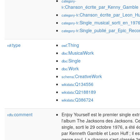
category-
:Chanson_écrite_par_Kenny_Gamble
fr
:Chanson_écrite_par_Leon_Hu
category-fr
:Single_musical_sorti_en_197
category-fr
:Single_publié_par_Epic_Reco
category-fr
type
:Thing
rdf:
owl
:MusicalWork
dbo
:Single
dbo
:Work
dbo
:CreativeWork
schema
:Q134556
wikidata
:Q2188189
wikidata
:Q386724
wikidata
comment
Enjoy Yourself est le premier single extr
rdfs:
l'album The Jacksons des Jacksons. C
single, sorti le 29 octobre 1976, a été éc
par Kenneth Gamble et Leon Huff ; il es
genre soul. La chanson s'est classée 2