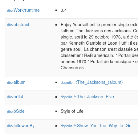
Work/runtime
3.4
dbo:
abstract
Enjoy Yourself est le premier single extr
dbo:
l'album The Jacksons des Jacksons. C
single, sorti le 29 octobre 1976, a été éc
par Kenneth Gamble et Leon Huff ; il es
genre soul. La chanson s'est classée 2
classement R&B américain. * Portail de
années 1970 * Portail de la musique • s
Chanson
(fr)
album
:The_Jacksons_(album)
dbo:
dbpedia-fr
artist
:The_Jackson_Five
dbo:
dbpedia-fr
bSide
Style of Life
dbo:
followedBy
:Show_You_the_Way_to_Go
dbo:
dbpedia-fr