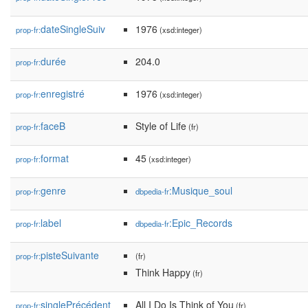
dateSingleSuiv
1976
prop-fr:
(xsd:integer)
durée
204.0
prop-fr:
enregistré
1976
prop-fr:
(xsd:integer)
faceB
Style of Life
prop-fr:
(fr)
format
45
prop-fr:
(xsd:integer)
genre
:Musique_soul
prop-fr:
dbpedia-fr
label
:Epic_Records
prop-fr:
dbpedia-fr
pisteSuivante
prop-fr:
(fr)
Think Happy
(fr)
singlePrécédent
All I Do Is Think of You
prop-fr:
(fr)