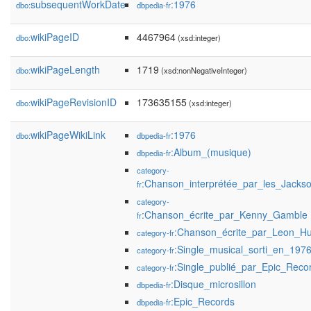
subsequentWorkDate
:1976
dbo:
dbpedia-fr
wikiPageID
4467964
dbo:
(xsd:integer)
wikiPageLength
1719
dbo:
(xsd:nonNegativeInteger)
wikiPageRevisionID
173635155
dbo:
(xsd:integer)
wikiPageWikiLink
:1976
dbo:
dbpedia-fr
:Album_(musique)
dbpedia-fr
category-
:Chanson_interprétée_par_les_Jacks
fr
category-
:Chanson_écrite_par_Kenny_Gamble
fr
:Chanson_écrite_par_Leon_Hu
category-fr
:Single_musical_sorti_en_197
category-fr
:Single_publié_par_Epic_Reco
category-fr
:Disque_microsillon
dbpedia-fr
:Epic_Records
dbpedia-fr