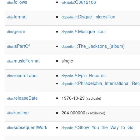
follows
:Q3612106
dbo:
wikidata
format
:Disque_microsillon
dbo:
dbpedia-fr
genre
:Musique_soul
dbo:
dbpedia-fr
isPartOf
:The_Jacksons_(album)
dbo:
dbpedia-fr
musicFormat
single
dbo:
recordLabel
:Epic_Records
dbo:
dbpedia-fr
:Philadelphia_International_Re
dbpedia-fr
releaseDate
1976-10-29
dbo:
(xsd:date)
runtime
204.000000
dbo:
(xsd:double)
subsequentWork
:Show_You_the_Way_to_Go
dbo:
dbpedia-fr