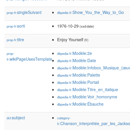
singleSuivant
:Show_You_the_Way_to_Go
prop-fr:
dbpedia-fr
sorti
1976-10-29
prop-fr:
(xsd:date)
titre
Enjoy Yourself
prop-fr:
(fr)
:Modèle:2e
prop-
dbpedia-fr
wikiPageUsesTemplate
fr:
:Modèle:Date
dbpedia-fr
:Modèle:Infobox_Musique_(œuv
dbpedia-fr
:Modèle:Palette
dbpedia-fr
:Modèle:Portail
dbpedia-fr
:Modèle:Titre_en_italique
dbpedia-fr
:Modèle:Voir_homonyme
dbpedia-fr
:Modèle:Ébauche
dbpedia-fr
subject
dct:
category-
:Chanson_interprétée_par_les_Jacks
fr