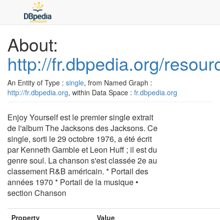
About:
http://fr.dbpedia.org/resou
An Entity of Type :
single
, from Named Graph :
http://fr.dbpedia.org
, within Data Space :
fr.dbpedia.org
Enjoy Yourself est le premier single extrait
de l'album The Jacksons des Jacksons. Ce
single, sorti le 29 octobre 1976, a été écrit
par Kenneth Gamble et Leon Huff ; il est du
genre soul. La chanson s'est classée 2e au
classement R&B américain. * Portail des
années 1970 * Portail de la musique •
section Chanson
Property
Value