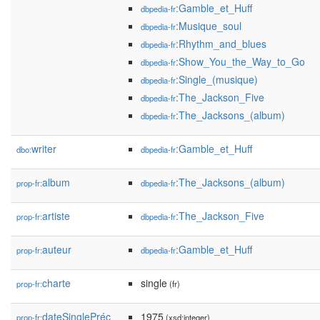
:Gamble_et_Huff
dbpedia-fr
:Musique_soul
dbpedia-fr
:Rhythm_and_blues
dbpedia-fr
:Show_You_the_Way_to_Go
dbpedia-fr
:Single_(musique)
dbpedia-fr
:The_Jackson_Five
dbpedia-fr
:The_Jacksons_(album)
dbpedia-fr
writer
:Gamble_et_Huff
dbo:
dbpedia-fr
album
:The_Jacksons_(album)
prop-fr:
dbpedia-fr
artiste
:The_Jackson_Five
prop-fr:
dbpedia-fr
auteur
:Gamble_et_Huff
prop-fr:
dbpedia-fr
charte
single
prop-fr:
(fr)
dateSinglePréc
1975
prop-fr:
(xsd:integer)