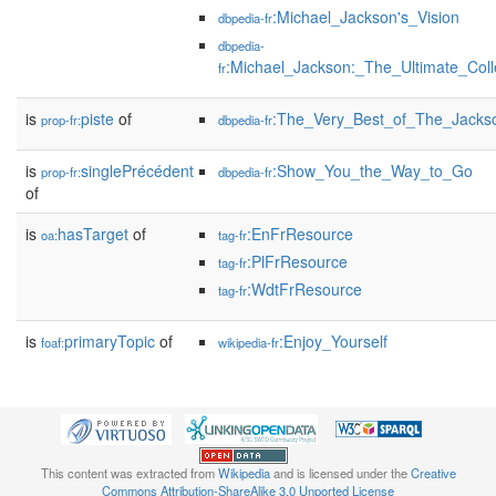
:Michael_Jackson's_Vision
dbpedia-fr
dbpedia-
:Michael_Jackson:_The_Ultimate_Coll
fr
is
piste
of
:The_Very_Best_of_The_Jacks
prop-fr:
dbpedia-fr
is
singlePrécédent
:Show_You_the_Way_to_Go
prop-fr:
dbpedia-fr
of
is
hasTarget
of
:EnFrResource
oa:
tag-fr
:PlFrResource
tag-fr
:WdtFrResource
tag-fr
is
primaryTopic
of
:Enjoy_Yourself
foaf:
wikipedia-fr
This content was extracted from
Wikipedia
and is licensed under the
Creative
Commons Attribution-ShareAlike 3.0 Unported License