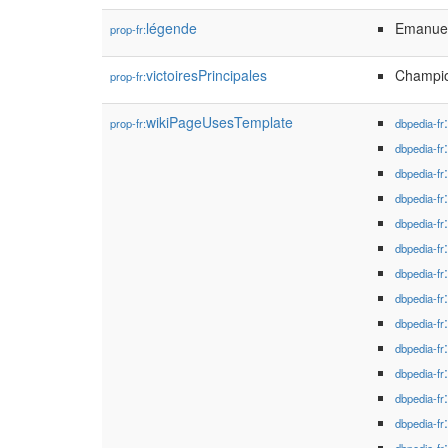
légende
Emanuel
prop-fr:
victoiresPrincipales
Champio
prop-fr:
wikiPageUsesTemplate
prop-fr:
dbpedia-fr
dbpedia-fr
dbpedia-fr
dbpedia-fr
dbpedia-fr
dbpedia-fr
dbpedia-fr
dbpedia-fr
dbpedia-fr
dbpedia-fr
dbpedia-fr
dbpedia-fr
dbpedia-fr