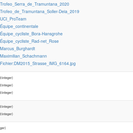
:Trofeo_Serra_de_Tramuntana_2020
:Trofeo_de_Tramuntana_Soller-Deia_2019
:UCI_ProTeam
:Équipe_continentale
:Équipe_cycliste_Bora-Hansgrohe
:Équipe_cycliste_Rad-net_Rose
:Marcus_Burghardt
:Maximilian_Schachmann
:Fichier:DM2015_Strasse_IMG_6164.jpg
:integer)
:integer)
:integer)
:integer)
:integer)
ger)