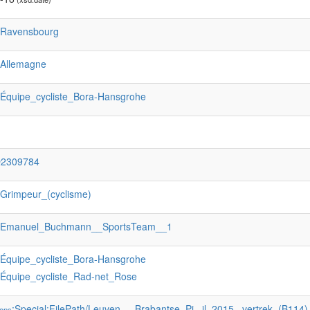
:Ravensbourg
:Allemagne
:Équipe_cycliste_Bora-Hansgrohe
Q2309784
:Grimpeur_(cyclisme)
:Emanuel_Buchmann__SportsTeam__1
:Équipe_cycliste_Bora-Hansgrohe
:Équipe_cycliste_Rad-net_Rose
:Special:FilePath/Leuven_-_Brabantse_Pi...il_2015,_vertrek_(B114
ons