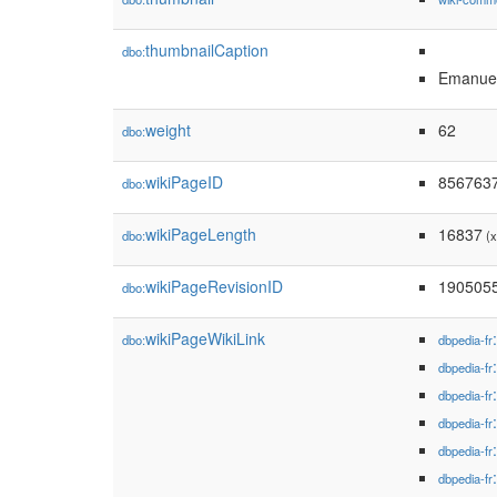
thumbnailCaption
dbo:
Emanuel
weight
62
dbo:
wikiPageID
856763
dbo:
wikiPageLength
16837
dbo:
(x
wikiPageRevisionID
190505
dbo:
wikiPageWikiLink
dbo:
dbpedia-fr
dbpedia-fr
dbpedia-fr
dbpedia-fr
dbpedia-fr
dbpedia-fr