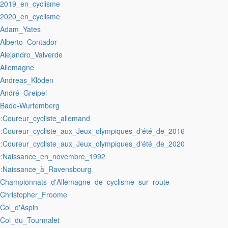
:2019_en_cyclisme
:2020_en_cyclisme
:Adam_Yates
:Alberto_Contador
:Alejandro_Valverde
:Allemagne
:Andreas_Klöden
:André_Greipel
:Bade-Wurtemberg
:Coureur_cycliste_allemand
r
:Coureur_cycliste_aux_Jeux_olympiques_d'été_de_2016
r
:Coureur_cycliste_aux_Jeux_olympiques_d'été_de_2020
r
:Naissance_en_novembre_1992
r
:Naissance_à_Ravensbourg
r
:Championnats_d'Allemagne_de_cyclisme_sur_route
:Christopher_Froome
:Col_d'Aspin
:Col_du_Tourmalet