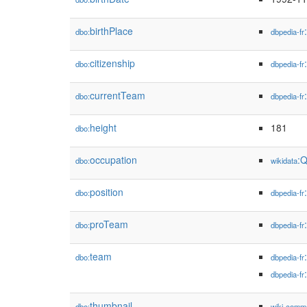
birthPlace
dbo:
dbpedia-fr
citizenship
dbo:
dbpedia-fr
currentTeam
dbo:
dbpedia-fr
height
181
dbo:
occupation
:
dbo:
wikidata
position
dbo:
dbpedia-fr
proTeam
dbo:
dbpedia-fr
team
dbo:
dbpedia-fr
dbpedia-fr
thumbnail
dbo:
wiki-comm