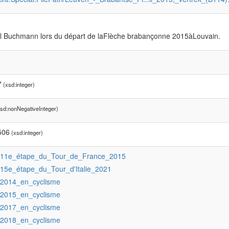
 Buchmann lors du départ de laFlèche brabançonne 2015àLouvain.
7
(xsd:integer)
sd:nonNegativeInteger)
506
(xsd:integer)
:11e_étape_du_Tour_de_France_2015
:15e_étape_du_Tour_d'Italie_2021
:2014_en_cyclisme
:2015_en_cyclisme
:2017_en_cyclisme
:2018_en_cyclisme