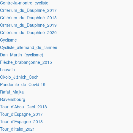
:Contre-la-montre_cycliste
:Critérium_du_Dauphiné_2017
:Critérium_du_Dauphiné_2018
:Critérium_du_Dauphiné_2019
:Critérium_du_Dauphiné_2020
:Cyclisme
:Cycliste_allemand_de_l'année
:Dan_Martin_(cyclisme)
:Flèche_brabançonne_2015
:Louvain
:Okolo_Jižních_Čech
:Pandémie_de_Covid-19
:Rafał_Majka
:Ravensbourg
:Tour_d'Abou_Dabi_2018
:Tour_d'Espagne_2017
:Tour_d'Espagne_2018
:Tour_d'Italie_2021