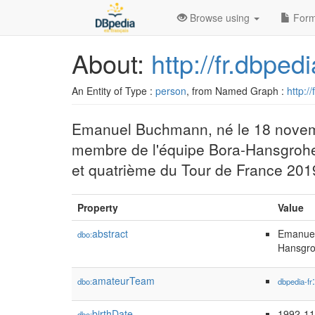
Browse using
Form
About:
http://fr.dbp
An Entity of Type :
person
, from Named Graph :
http:/
Emanuel Buchmann, né le 18 novemb
membre de l'équipe Bora-Hansgrohe
et quatrième du Tour de France 201
Property
Value
abstract
Emanuel
dbo:
Hansgro
amateurTeam
dbo:
dbpedia-fr
birthDate
1992-11
dbo: