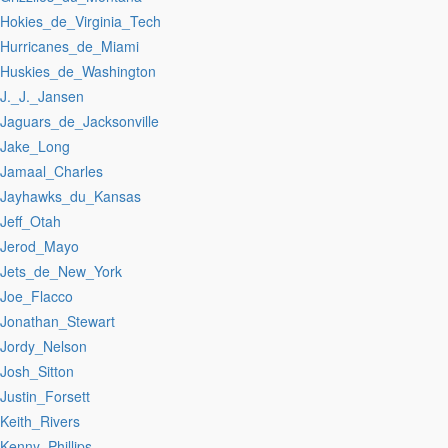
:Hokies_de_Virginia_Tech
:Hurricanes_de_Miami
:Huskies_de_Washington
:J._J._Jansen
:Jaguars_de_Jacksonville
:Jake_Long
:Jamaal_Charles
:Jayhawks_du_Kansas
:Jeff_Otah
:Jerod_Mayo
:Jets_de_New_York
:Joe_Flacco
:Jonathan_Stewart
:Jordy_Nelson
:Josh_Sitton
:Justin_Forsett
:Keith_Rivers
:Kenny_Phillips