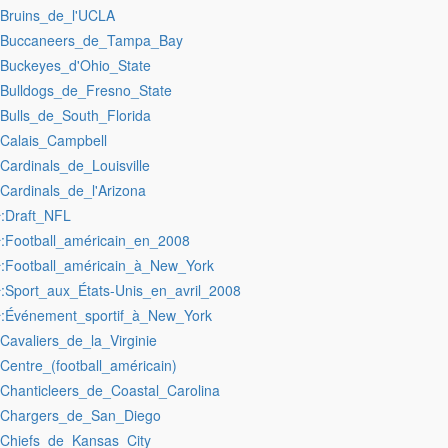
:Bruins_de_l'UCLA
:Buccaneers_de_Tampa_Bay
:Buckeyes_d'Ohio_State
:Bulldogs_de_Fresno_State
:Bulls_de_South_Florida
:Calais_Campbell
:Cardinals_de_Louisville
:Cardinals_de_l'Arizona
:Draft_NFL
r
:Football_américain_en_2008
r
:Football_américain_à_New_York
r
:Sport_aux_États-Unis_en_avril_2008
r
:Événement_sportif_à_New_York
r
:Cavaliers_de_la_Virginie
:Centre_(football_américain)
:Chanticleers_de_Coastal_Carolina
:Chargers_de_San_Diego
:Chiefs_de_Kansas_City