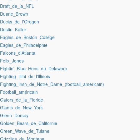
:Draft_de_la_NFL
:Duane_Brown
:Ducks_de_l'Oregon
:Dustin_Keller
:Eagles_de_Boston_College
:Eagles_de_Philadelphie
:Falcons_d'Atlanta
:Felix_Jones
:Fightin'_Blue_Hens_du_Delaware
:Fighting_Illini_de_l'Illinois
:Fighting_Irish_de_Notre_Dame_(football_américain)
:Football_américain
:Gators_de_la_Floride
:Giants_de_New_York
:Glenn_Dorsey
:Golden_Bears_de_Californie
:Green_Wave_de_Tulane
:Grizzlies_du_Montana