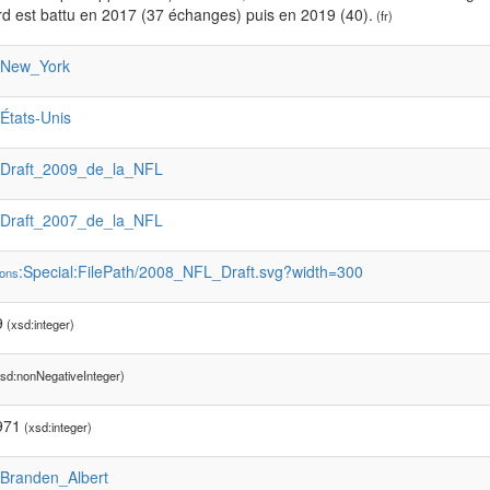
d est battu en 2017 (37 échanges) puis en 2019 (40).
(fr)
:New_York
:États-Unis
:Draft_2009_de_la_NFL
:Draft_2007_de_la_NFL
:Special:FilePath/2008_NFL_Draft.svg?width=300
ons
9
(xsd:integer)
sd:nonNegativeInteger)
971
(xsd:integer)
:Branden_Albert