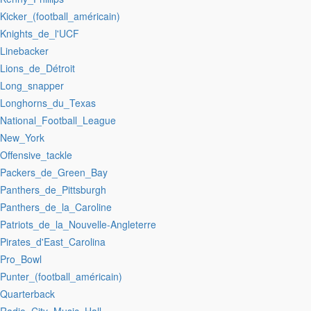
:Kicker_(football_américain)
:Knights_de_l'UCF
:Linebacker
:Lions_de_Détroit
:Long_snapper
:Longhorns_du_Texas
:National_Football_League
:New_York
:Offensive_tackle
:Packers_de_Green_Bay
:Panthers_de_Pittsburgh
:Panthers_de_la_Caroline
:Patriots_de_la_Nouvelle-Angleterre
:Pirates_d'East_Carolina
:Pro_Bowl
:Punter_(football_américain)
:Quarterback