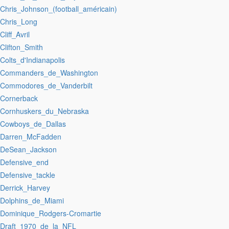
:Chris_Johnson_(football_américain)
:Chris_Long
:Cliff_Avril
:Clifton_Smith
:Colts_d'Indianapolis
:Commanders_de_Washington
:Commodores_de_Vanderbilt
:Cornerback
:Cornhuskers_du_Nebraska
:Cowboys_de_Dallas
:Darren_McFadden
:DeSean_Jackson
:Defensive_end
:Defensive_tackle
:Derrick_Harvey
:Dolphins_de_Miami
:Dominique_Rodgers-Cromartie
:Draft_1970_de_la_NFL