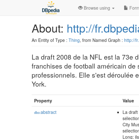
Browse using
Form
About:
http://fr.dbpe
An Entity of Type :
Thing
, from Named Graph :
http://f
La draft 2008 de la NFL est la 73e d
franchises de football américain de 
professionnels. Elle s'est déroulée 
York.
Property
Value
abstract
La draft
dbo:
sélectio
City Mus
sélectio
Long; il