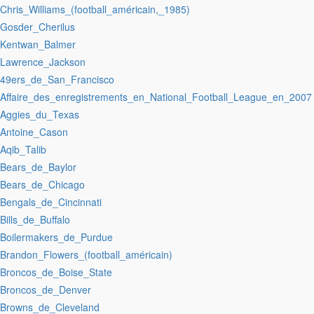
:Chris_Williams_(football_américain,_1985)
:Gosder_Cherilus
:Kentwan_Balmer
:Lawrence_Jackson
:49ers_de_San_Francisco
:Affaire_des_enregistrements_en_National_Football_League_en_2007
:Aggies_du_Texas
:Antoine_Cason
:Aqib_Talib
:Bears_de_Baylor
:Bears_de_Chicago
:Bengals_de_Cincinnati
:Bills_de_Buffalo
:Boilermakers_de_Purdue
:Brandon_Flowers_(football_américain)
:Broncos_de_Boise_State
:Broncos_de_Denver
:Browns_de_Cleveland