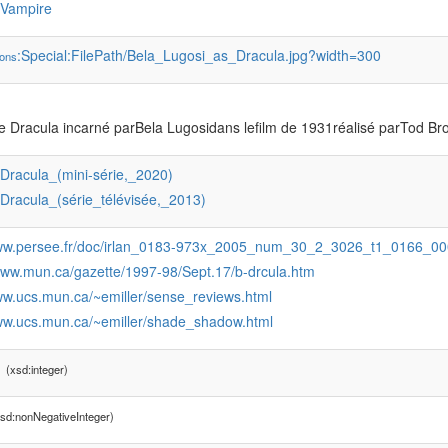
:Vampire
:Special:FilePath/Bela_Lugosi_as_Dracula.jpg?width=300
ons
e Dracula incarné parBela Lugosidans lefilm de 1931réalisé parTod Br
:Dracula_(mini-série,_2020)
:Dracula_(série_télévisée,_2013)
www.persee.fr/doc/irlan_0183-973x_2005_num_30_2_3026_t1_0166_
/www.mun.ca/gazette/1997-98/Sept.17/b-drcula.htm
www.ucs.mun.ca/~emiller/sense_reviews.html
www.ucs.mun.ca/~emiller/shade_shadow.html
1
(xsd:integer)
sd:nonNegativeInteger)