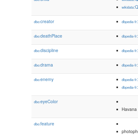
:
wikidata
creator
dbo:
dbpedia-fr
deathPlace
dbo:
dbpedia-fr
discipline
dbo:
dbpedia-fr
drama
dbo:
dbpedia-fr
enemy
dbo:
dbpedia-fr
dbpedia-fr
eyeColor
dbo:
Havana 
feature
dbo:
photoph