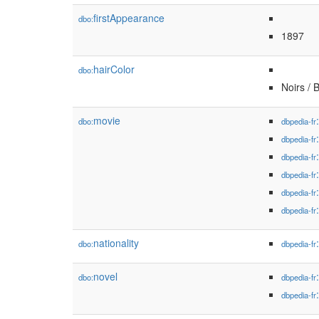
firstAppearance
dbo:
1897
hairColor
dbo:
Noirs / 
movie
dbo:
dbpedia-fr
dbpedia-fr
dbpedia-fr
dbpedia-fr
dbpedia-fr
dbpedia-fr
nationality
dbo:
dbpedia-fr
novel
dbo:
dbpedia-fr
dbpedia-fr