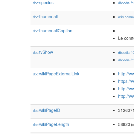
species
dbo:
dbpedia-fr
thumbnail
dbo:
wiki-comm
thumbnailCaption
dbo:
Le comt
tvShow
dbo:
dbpedia-fr
dbpedia-fr
wikiPageExternalLink
http://
dbo:
https:/
http://
http://
wikiPageID
312607
dbo:
wikiPageLength
58820
dbo:
(x