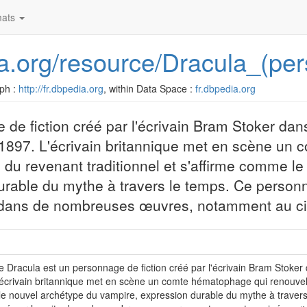
ats
dia.org/resource/Dracula_(p
ph :
http://fr.dbpedia.org
, within Data Space :
fr.dbpedia.org
de fiction créé par l'écrivain Bram Stoker da
i 1897. L'écrivain britannique met en scène un 
du revenant traditionnel et s'affirme comme le
rable du mythe à travers le temps. Ce personn
ite dans de nombreuses œuvres, notamment au c
 Dracula est un personnage de fiction créé par l'écrivain Bram Stoker 
écrivain britannique met en scène un comte hématophage qui renouvelle 
 nouvel archétype du vampire, expression durable du mythe à travers 