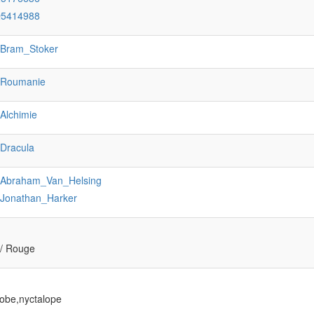
Q5414988
:Bram_Stoker
:Roumanie
:Alchimie
:Dracula
:Abraham_Van_Helsing
:Jonathan_Harker
/ Rouge
obe,nyctalope