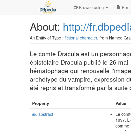
Browse using
Form
About:
http://fr.dbpe
An Entity of Type :
fictional character
, from Named Gra
Le comte Dracula est un personnage 
épistolaire Dracula publié le 26 ma
hématophage qui renouvelle l'image 
archétype du vampire, expression du
été repris et transformé par la su
Property
Value
abstract
Le comte
dbo:
1897. L'
comme le