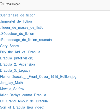
721
(xsd:integer)
:Centenaire_de_fiction
r
:Immortel_de_fiction
r
:Tueur_de_masse_de_fiction
r
:Séducteur_de_fiction
r
:Personnage_de_fiction_roumain
r
:Gary_Shore
:Billy_the_Kid_vs._Dracula
:Dracula_(Intellivision)
:Dracula_2._Ascension
:Dracula_3._Legacy
:Fichier:Dracula_-_Front_Cover_1919_Edition.jpg
:Jon_Jay_Muth
:Khwaja_Sarfraz
:Killer_Barbys_contra_Dracula
:Le_Grand_Amour_de_Dracula
:Son_of_Dracula_(jeu_vidéo)