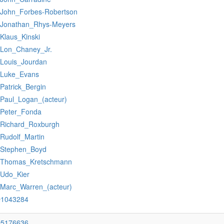
:John_Forbes-Robertson
:Jonathan_Rhys-Meyers
:Klaus_Kinski
:Lon_Chaney_Jr.
:Louis_Jourdan
:Luke_Evans
:Patrick_Bergin
:Paul_Logan_(acteur)
:Peter_Fonda
:Richard_Roxburgh
:Rudolf_Martin
:Stephen_Boyd
:Thomas_Kretschmann
:Udo_Kier
:Marc_Warren_(acteur)
Q1043284
Q5176636