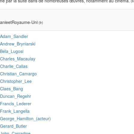
rmé par la suite dans de nombreuses œuvres, notamment au cinéma.
(fr
vanieetRoyaume-Uni
(fr)
:Adam_Sandler
:Andrew_Bryniarski
:Béla_Lugosi
:Charles_Macaulay
:Charlie_Callas
:Christian_Camargo
:Christopher_Lee
:Claes_Bang
:Duncan_Regehr
:Francis_Lederer
:Frank_Langella
:George_Hamilton_(acteur)
:Gerard_Butler
:John_Carradine