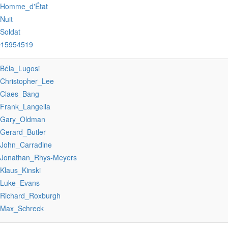
:Homme_d'État
:Nuit
:Soldat
Q15954519
:Béla_Lugosi
:Christopher_Lee
:Claes_Bang
:Frank_Langella
:Gary_Oldman
:Gerard_Butler
:John_Carradine
:Jonathan_Rhys-Meyers
:Klaus_Kinski
:Luke_Evans
:Richard_Roxburgh
:Max_Schreck