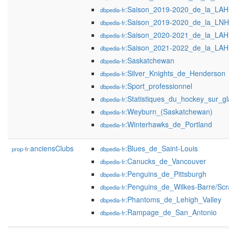
:Saison_2019-2020_de_la_LAH
dbpedia-fr
:Saison_2019-2020_de_la_LNH
dbpedia-fr
:Saison_2020-2021_de_la_LAH
dbpedia-fr
:Saison_2021-2022_de_la_LAH
dbpedia-fr
:Saskatchewan
dbpedia-fr
:Silver_Knights_de_Henderson
dbpedia-fr
:Sport_professionnel
dbpedia-fr
:Statistiques_du_hockey_sur_g
dbpedia-fr
:Weyburn_(Saskatchewan)
dbpedia-fr
:Winterhawks_de_Portland
dbpedia-fr
anciensClubs
:Blues_de_Saint-Louis
prop-fr:
dbpedia-fr
:Canucks_de_Vancouver
dbpedia-fr
:Penguins_de_Pittsburgh
dbpedia-fr
:Penguins_de_Wilkes-Barre/Scr
dbpedia-fr
:Phantoms_de_Lehigh_Valley
dbpedia-fr
:Rampage_de_San_Antonio
dbpedia-fr