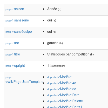
saison
Année
prop-fr:
(fr)
sanssérie
oui
prop-fr:
(fr)
sanséquipe
oui
prop-fr:
(fr)
tire
gauche
prop-fr:
(fr)
titre
Statistiques par compétition
prop-fr:
(fr)
upright
1
prop-fr:
(xsd:integer)
:Modèle:...
prop-
dbpedia-fr
wikiPageUsesTemplate
fr:
:Modèle:4e
dbpedia-fr
:Modèle:8e
dbpedia-fr
:Modèle:Date
dbpedia-fr
:Modèle:Palette
dbpedia-fr
:Modèle:Portail
dbpedia-fr