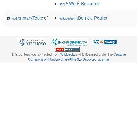
:WdtFrResource
tag-fr
is
primaryTopic
of
:Derrick_Pouliot
foaf:
wikipedia-fr
This content was extracted from
Wikipedia
and is licensed under the
Creative
Commons Attribution-ShareAlike 3.0 Unported License