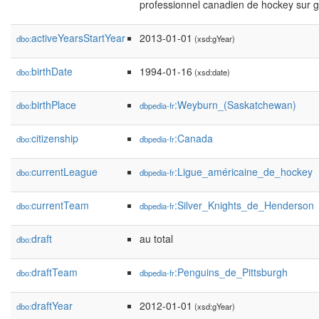
professionnel canadien de hockey sur g
activeYearsStartYear
2013-01-01
dbo:
(xsd:gYear)
birthDate
1994-01-16
dbo:
(xsd:date)
birthPlace
:Weyburn_(Saskatchewan)
dbo:
dbpedia-fr
citizenship
:Canada
dbo:
dbpedia-fr
currentLeague
:Ligue_américaine_de_hockey
dbo:
dbpedia-fr
currentTeam
:Silver_Knights_de_Henderson
dbo:
dbpedia-fr
draft
au total
dbo:
draftTeam
:Penguins_de_Pittsburgh
dbo:
dbpedia-fr
draftYear
2012-01-01
dbo:
(xsd:gYear)