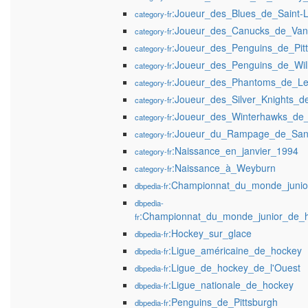
:Joueur_des_Blues_de_Saint-L
category-fr
:Joueur_des_Canucks_de_Van
category-fr
:Joueur_des_Penguins_de_Pit
category-fr
:Joueur_des_Penguins_de_Wil
category-fr
:Joueur_des_Phantoms_de_Leh
category-fr
:Joueur_des_Silver_Knights_
category-fr
:Joueur_des_Winterhawks_de_
category-fr
:Joueur_du_Rampage_de_San
category-fr
:Naissance_en_janvier_1994
category-fr
:Naissance_à_Weyburn
category-fr
:Championnat_du_monde_junio
dbpedia-fr
dbpedia-
:Championnat_du_monde_junior_de_
fr
:Hockey_sur_glace
dbpedia-fr
:Ligue_américaine_de_hockey
dbpedia-fr
:Ligue_de_hockey_de_l'Ouest
dbpedia-fr
:Ligue_nationale_de_hockey
dbpedia-fr
:Penguins_de_Pittsburgh
dbpedia-fr