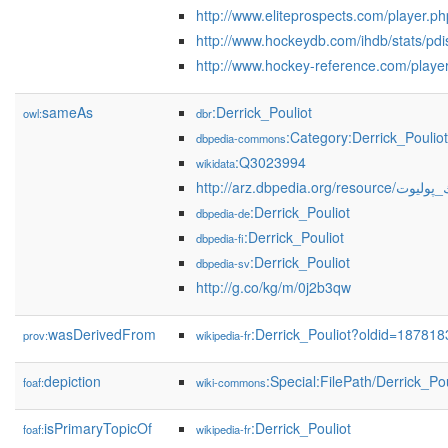
http://www.eliteprospects.com/player.
http://www.hockeydb.com/ihdb/stats/pd
http://www.hockey-reference.com/player
sameAs
:Derrick_Pouliot
owl:
dbr
:Category:Derrick_Pouliot
dbpedia-commons
:Q3023994
wikidata
http://arz.dbpedia.org/resou
:Derrick_Pouliot
dbpedia-de
:Derrick_Pouliot
dbpedia-fi
:Derrick_Pouliot
dbpedia-sv
http://g.co/kg/m/0j2b3qw
wasDerivedFrom
:Derrick_Pouliot?oldid=18781
prov:
wikipedia-fr
depiction
:Special:FilePath/Derrick_Pou
foaf:
wiki-commons
isPrimaryTopicOf
:Derrick_Pouliot
foaf:
wikipedia-fr