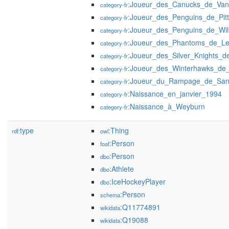
:Joueur_des_Canucks_de_Van
category-fr
:Joueur_des_Penguins_de_Pit
category-fr
:Joueur_des_Penguins_de_Wil
category-fr
:Joueur_des_Phantoms_de_Leh
category-fr
:Joueur_des_Silver_Knights_
category-fr
:Joueur_des_Winterhawks_de_
category-fr
:Joueur_du_Rampage_de_San
category-fr
:Naissance_en_janvier_1994
category-fr
:Naissance_à_Weyburn
category-fr
type
:Thing
rdf:
owl
:Person
foaf
:Person
dbo
:Athlete
dbo
:IceHockeyPlayer
dbo
:Person
schema
:Q11774891
wikidata
:Q19088
wikidata