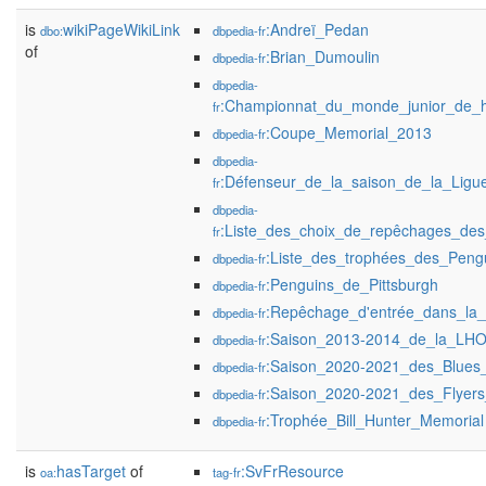
is
wikiPageWikiLink
:Andreï_Pedan
dbo:
dbpedia-fr
of
:Brian_Dumoulin
dbpedia-fr
dbpedia-
:Championnat_du_monde_junior_de_
fr
:Coupe_Memorial_2013
dbpedia-fr
dbpedia-
:Défenseur_de_la_saison_de_la_Lig
fr
dbpedia-
:Liste_des_choix_de_repêchages_des
fr
:Liste_des_trophées_des_Peng
dbpedia-fr
:Penguins_de_Pittsburgh
dbpedia-fr
:Repêchage_d'entrée_dans_l
dbpedia-fr
:Saison_2013-2014_de_la_LH
dbpedia-fr
:Saison_2020-2021_des_Blues_
dbpedia-fr
:Saison_2020-2021_des_Flyers
dbpedia-fr
:Trophée_Bill_Hunter_Memorial
dbpedia-fr
is
hasTarget
of
:SvFrResource
oa:
tag-fr