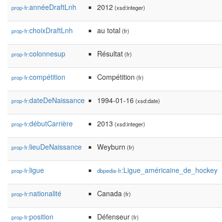
annéeDraftLnh
2012
prop-fr:
(xsd:integer)
choixDraftLnh
au total
prop-fr:
(fr)
colonnesup
Résultat
prop-fr:
(fr)
compétition
Compétition
prop-fr:
(fr)
dateDeNaissance
1994-01-16
prop-fr:
(xsd:date)
débutCarrière
2013
prop-fr:
(xsd:integer)
lieuDeNaissance
Weyburn
prop-fr:
(fr)
ligue
:Ligue_américaine_de_hockey
prop-fr:
dbpedia-fr
nationalité
Canada
prop-fr:
(fr)
position
Défenseur
prop-fr:
(fr)