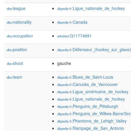
league
:Ligue_nationale_de_hockey
dbo:
dbpedia-fr
nationality
:Canada
dbo:
dbpedia-fr
occupation
:Q11774891
dbo:
wikidata
position
:Défenseur_(hockey_sur_glace)
dbo:
dbpedia-fr
shoot
gauche
dbo:
team
:Blues_de_Saint-Louis
dbo:
dbpedia-fr
:Canucks_de_Vancouver
dbpedia-fr
:Ligue_américaine_de_hockey
dbpedia-fr
:Ligue_nationale_de_hockey
dbpedia-fr
:Penguins_de_Pittsburgh
dbpedia-fr
:Penguins_de_Wilkes-Barre/Scr
dbpedia-fr
:Phantoms_de_Lehigh_Valley
dbpedia-fr
:Rampage_de_San_Antonio
dbpedia-fr