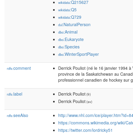
:Q215627
wikidata
:Q5
wikidata
:Q729
wikidata
:NaturalPerson
dul
:Animal
dbo
:Eukaryote
dbo
:Species
dbo
:WinterSportPlayer
dbo
comment
Derrick Pouliot (né le 16 janvier 1994 
rdfs:
province de la Saskatchewan au Canada
professionnel canadien de hockey sur g
label
Derrick Pouliot
rdfs:
(fr)
Derrick Pouliot
(sv)
seeAlso
http://www.nhl.com/ice/player.htm?id=
rdfs:
https://commons.wikimedia.org/wiki/Cat
https://twitter.com/lordricky51