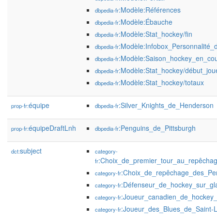
:Modèle:Références
dbpedia-fr
:Modèle:Ébauche
dbpedia-fr
:Modèle:Stat_hockey/fin
dbpedia-fr
:Modèle:Infobox_Personnalité_
dbpedia-fr
:Modèle:Saison_hockey_en_co
dbpedia-fr
:Modèle:Stat_hockey/début_jou
dbpedia-fr
:Modèle:Stat_hockey/totaux
dbpedia-fr
équipe
:Silver_Knights_de_Henderson
prop-fr:
dbpedia-fr
équipeDraftLnh
:Penguins_de_Pittsburgh
prop-fr:
dbpedia-fr
subject
dct:
category-
:Choix_de_premier_tour_au_repêcha
fr
:Choix_de_repêchage_des_Pen
category-fr
:Défenseur_de_hockey_sur_gl
category-fr
:Joueur_canadien_de_hockey_
category-fr
:Joueur_des_Blues_de_Saint-L
category-fr