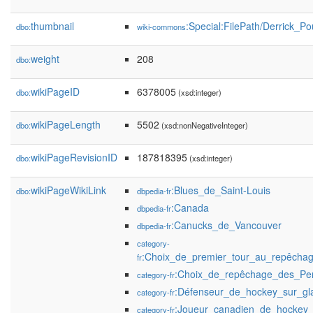
thumbnail
:Special:FilePath/Derrick_Po
dbo:
wiki-commons
weight
208
dbo:
wikiPageID
6378005
dbo:
(xsd:integer)
wikiPageLength
5502
dbo:
(xsd:nonNegativeInteger)
wikiPageRevisionID
187818395
dbo:
(xsd:integer)
wikiPageWikiLink
:Blues_de_Saint-Louis
dbo:
dbpedia-fr
:Canada
dbpedia-fr
:Canucks_de_Vancouver
dbpedia-fr
category-
:Choix_de_premier_tour_au_repêcha
fr
:Choix_de_repêchage_des_Pen
category-fr
:Défenseur_de_hockey_sur_gl
category-fr
:Joueur_canadien_de_hockey_
category-fr