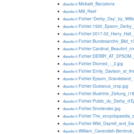
:Mickaël_Barzalona
dbpedia-fr
:Mill_Reef
dbpedia-fr
:Fichier:'Derby_Day'_by_Willi
dbpedia-fr
:Fichier:1920_Epsom_Derby_f
dbpedia-fr
:Fichier:2017-02_Harry_Hall_
dbpedia-fr
:Fichier:Bundesarchiv_Bild_
dbpedia-fr
:Fichier:Cardinal_Beaufort_cr
dbpedia-fr
:Fichier:DERBY_AT_EPSOM,_
dbpedia-fr
:Fichier:Diomed_-_2.jpg
dbpedia-fr
:Fichier:Emily_Davison_at_
dbpedia-fr
:Fichier:Epsom_Grandstand_
dbpedia-fr
:Fichier:Gustavus_crop.jpg
dbpedia-fr
:Fichier:Illustrirte_Zeitung
dbpedia-fr
:Fichier:Public_du_Derby_d'
dbpedia-fr
:Fichier:Smolensko.jpg
dbpedia-fr
:Fichier:The_encyclopaedia_
dbpedia-fr
:Fichier:Wild_Dayrell_and_Ea
dbpedia-fr
:William_Cavendish-Bentinck
dbpedia-fr