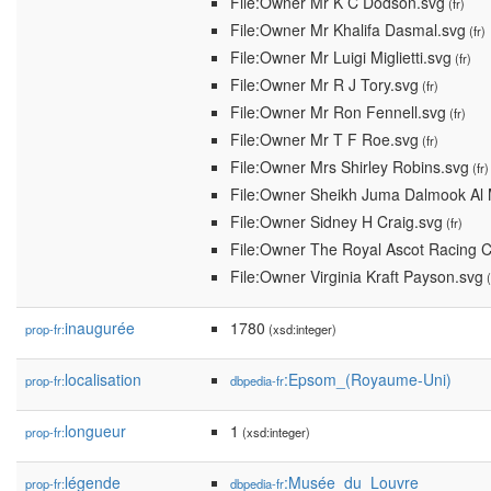
File:Owner Mr K C Dodson.svg
(fr)
File:Owner Mr Khalifa Dasmal.svg
(fr)
File:Owner Mr Luigi Miglietti.svg
(fr)
File:Owner Mr R J Tory.svg
(fr)
File:Owner Mr Ron Fennell.svg
(fr)
File:Owner Mr T F Roe.svg
(fr)
File:Owner Mrs Shirley Robins.svg
(fr)
File:Owner Sheikh Juma Dalmook Al
File:Owner Sidney H Craig.svg
(fr)
File:Owner The Royal Ascot Racing C
File:Owner Virginia Kraft Payson.svg
(
inaugurée
1780
prop-fr:
(xsd:integer)
localisation
:Epsom_(Royaume-Uni)
prop-fr:
dbpedia-fr
longueur
1
prop-fr:
(xsd:integer)
légende
:Musée_du_Louvre
prop-fr:
dbpedia-fr