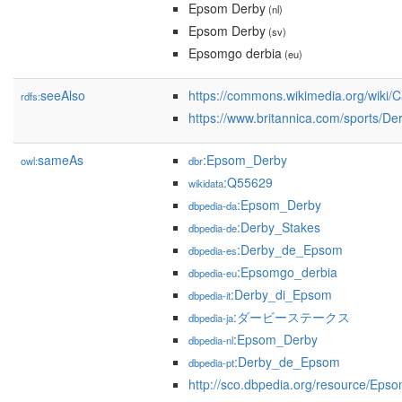
Epsom Derby
(nl)
Epsom Derby
(sv)
Epsomgo derbia
(eu)
seeAlso
https://commons.wikimedia.org/wiki
rdfs:
https://www.britannica.com/sports/De
sameAs
:Epsom_Derby
owl:
dbr
:Q55629
wikidata
:Epsom_Derby
dbpedia-da
:Derby_Stakes
dbpedia-de
:Derby_de_Epsom
dbpedia-es
:Epsomgo_derbia
dbpedia-eu
:Derby_di_Epsom
dbpedia-it
:ダービーステークス
dbpedia-ja
:Epsom_Derby
dbpedia-nl
:Derby_de_Epsom
dbpedia-pt
http://sco.dbpedia.org/resource/Eps