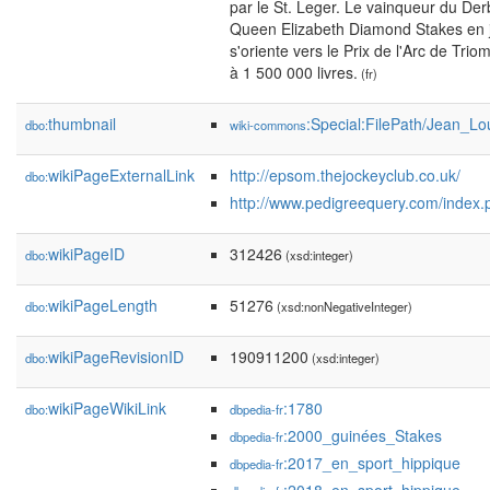
par le St. Leger. Le vainqueur du De
Queen Elizabeth Diamond Stakes en jui
s'oriente vers le Prix de l'Arc de Tri
à 1 500 000 livres.
(fr)
thumbnail
:Special:FilePath/Jean_L
dbo:
wiki-commons
wikiPageExternalLink
http://epsom.thejockeyclub.co.uk/
dbo:
http://www.pedigreequery.com/index
wikiPageID
312426
dbo:
(xsd:integer)
wikiPageLength
51276
dbo:
(xsd:nonNegativeInteger)
wikiPageRevisionID
190911200
dbo:
(xsd:integer)
wikiPageWikiLink
:1780
dbo:
dbpedia-fr
:2000_guinées_Stakes
dbpedia-fr
:2017_en_sport_hippique
dbpedia-fr