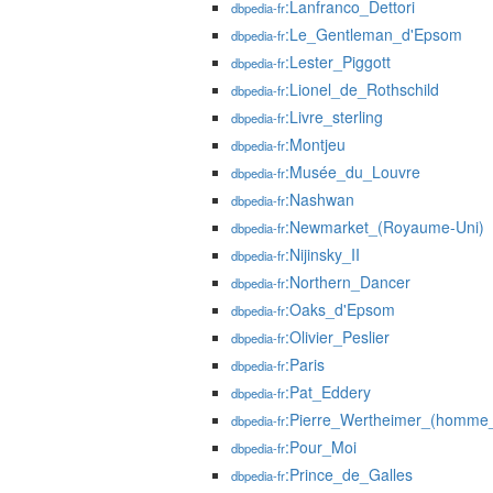
:Lanfranco_Dettori
dbpedia-fr
:Le_Gentleman_d'Epsom
dbpedia-fr
:Lester_Piggott
dbpedia-fr
:Lionel_de_Rothschild
dbpedia-fr
:Livre_sterling
dbpedia-fr
:Montjeu
dbpedia-fr
:Musée_du_Louvre
dbpedia-fr
:Nashwan
dbpedia-fr
:Newmarket_(Royaume-Uni)
dbpedia-fr
:Nijinsky_II
dbpedia-fr
:Northern_Dancer
dbpedia-fr
:Oaks_d'Epsom
dbpedia-fr
:Olivier_Peslier
dbpedia-fr
:Paris
dbpedia-fr
:Pat_Eddery
dbpedia-fr
:Pierre_Wertheimer_(homme_d
dbpedia-fr
:Pour_Moi
dbpedia-fr
:Prince_de_Galles
dbpedia-fr