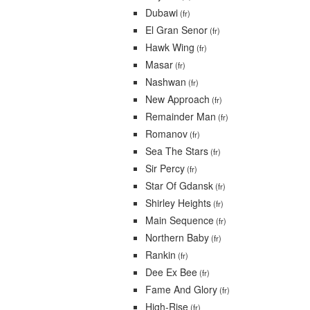
Dubawi
(fr)
El Gran Senor
(fr)
Hawk Wing
(fr)
Masar
(fr)
Nashwan
(fr)
New Approach
(fr)
Remainder Man
(fr)
Romanov
(fr)
Sea The Stars
(fr)
Sir Percy
(fr)
Star Of Gdansk
(fr)
Shirley Heights
(fr)
Main Sequence
(fr)
Northern Baby
(fr)
Rankin
(fr)
Dee Ex Bee
(fr)
Fame And Glory
(fr)
High-Rise
(fr)