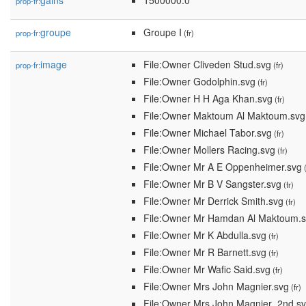
gains
1500000.0
prop-fr:
groupe
Groupe I
prop-fr:
(fr)
image
File:Owner Cliveden Stud.svg
prop-fr:
(fr)
File:Owner Godolphin.svg
(fr)
File:Owner H H Aga Khan.svg
(fr)
File:Owner Maktoum Al Maktoum.svg
File:Owner Michael Tabor.svg
(fr)
File:Owner Mollers Racing.svg
(fr)
File:Owner Mr A E Oppenheimer.svg
(
File:Owner Mr B V Sangster.svg
(fr)
File:Owner Mr Derrick Smith.svg
(fr)
File:Owner Mr Hamdan Al Maktoum.
File:Owner Mr K Abdulla.svg
(fr)
File:Owner Mr R Barnett.svg
(fr)
File:Owner Mr Wafic Said.svg
(fr)
File:Owner Mrs John Magnier.svg
(fr)
File:Owner Mrs John Magnier_2nd.s