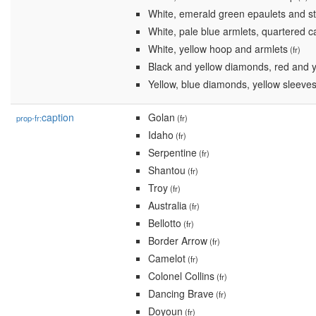
White, emerald green epaulets and s
White, pale blue armlets, quartered c
White, yellow hoop and armlets
(fr)
Black and yellow diamonds, red and 
Yellow, blue diamonds, yellow sleeves
caption
Golan
prop-fr:
(fr)
Idaho
(fr)
Serpentine
(fr)
Shantou
(fr)
Troy
(fr)
Australia
(fr)
Bellotto
(fr)
Border Arrow
(fr)
Camelot
(fr)
Colonel Collins
(fr)
Dancing Brave
(fr)
Doyoun
(fr)