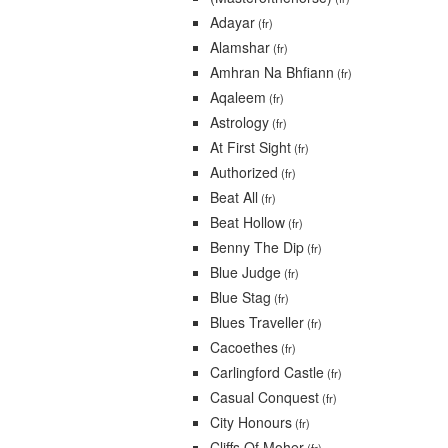
Adayar
(fr)
Alamshar
(fr)
Amhran Na Bhfiann
(fr)
Aqaleem
(fr)
Astrology
(fr)
At First Sight
(fr)
Authorized
(fr)
Beat All
(fr)
Beat Hollow
(fr)
Benny The Dip
(fr)
Blue Judge
(fr)
Blue Stag
(fr)
Blues Traveller
(fr)
Cacoethes
(fr)
Carlingford Castle
(fr)
Casual Conquest
(fr)
City Honours
(fr)
Cliffs Of Moher