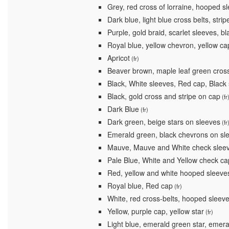
Grey, red cross of lorraine, hooped s
Dark blue, light blue cross belts, stri
Purple, gold braid, scarlet sleeves, bl
Royal blue, yellow chevron, yellow ca
Apricot
(fr)
Beaver brown, maple leaf green cross
Black, White sleeves, Red cap, Black 
Black, gold cross and stripe on cap
(fr
Dark Blue
(fr)
Dark green, beige stars on sleeves
(fr
Emerald green, black chevrons on sl
Mauve, Mauve and White check sleev
Pale Blue, White and Yellow check ca
Red, yellow and white hooped sleeve
Royal blue, Red cap
(fr)
White, red cross-belts, hooped sleev
Yellow, purple cap, yellow star
(fr)
Light blue, emerald green star, emeral