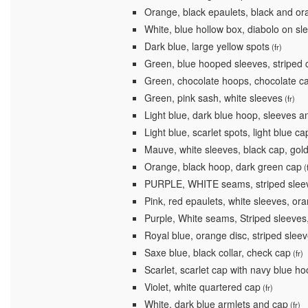
Orange, black epaulets, black and ora
White, blue hollow box, diabolo on sl
Dark blue, large yellow spots
(fr)
Green, blue hooped sleeves, striped 
Green, chocolate hoops, chocolate c
Green, pink sash, white sleeves
(fr)
Light blue, dark blue hoop, sleeves a
Light blue, scarlet spots, light blue ca
Mauve, white sleeves, black cap, gold
Orange, black hoop, dark green cap
(f
PURPLE, WHITE seams, striped slee
Pink, red epaulets, white sleeves, or
Purple, White seams, Striped sleeves
Royal blue, orange disc, striped slee
Saxe blue, black collar, check cap
(fr)
Scarlet, scarlet cap with navy blue h
Violet, white quartered cap
(fr)
White, dark blue armlets and cap
(fr)