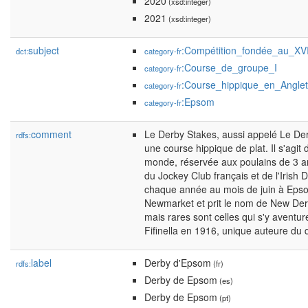
2020
(xsd:integer)
2021
(xsd:integer)
subject
:Compétition_fondée_au_XVI
dct:
category-fr
:Course_de_groupe_I
category-fr
:Course_hippique_en_Anglet
category-fr
:Epsom
category-fr
comment
Le Derby Stakes, aussi appelé Le De
rdfs:
une course hippique de plat. Il s'agit
monde, réservée aux poulains de 3 an
du Jockey Club français et de l'Irish 
chaque année au mois de juin à Epso
Newmarket et prit le nom de New Der
mais rares sont celles qui s'y aventur
Fifinella en 1916, unique auteure du
label
Derby d'Epsom
rdfs:
(fr)
Derby de Epsom
(es)
Derby de Epsom
(pt)