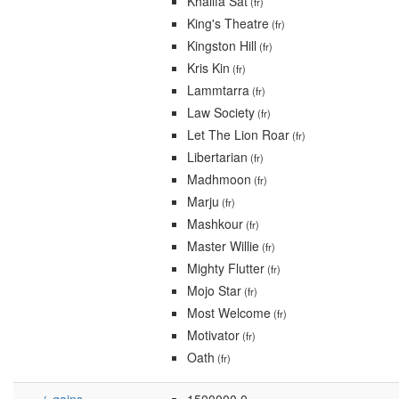
Khalifa Sat
(fr)
King's Theatre
(fr)
Kingston Hill
(fr)
Kris Kin
(fr)
Lammtarra
(fr)
Law Society
(fr)
Let The Lion Roar
(fr)
Libertarian
(fr)
Madhmoon
(fr)
Marju
(fr)
Mashkour
(fr)
Master Willie
(fr)
Mighty Flutter
(fr)
Mojo Star
(fr)
Most Welcome
(fr)
Motivator
(fr)
Oath
(fr)