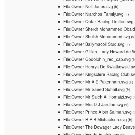
File:Owner Neil Jones.svg
(fr)
File:Owner Niarchos Family.svg
(fr)
File:Owner Qatar Racing Limited.svg
(
File:Owner Sheikh Mohammed Obaid
File:Owner Sheikh Mohammed.svg
(fr
File:Owner Ballymacoll Stud.svg
(fr)
File:Owner Gillian, Lady Howard de 
File:Owner Godolphin_red_cap.svg
(fr
File:Owner Henryk De Kwiatkowski.s
File:Owner Kingsclere Racing Club.s
File:Owner Mr A E Pakenham.svg
(fr)
File:Owner Mr Saeed Suhail.svg
(fr)
File:Owner Mr Saleh Al Homaizi.svg
(f
File:Owner Mrs D J Jardine.svg
(fr)
File:Owner Prince A bin Salman.svg
(f
File:Owner R P B Michaelson.svg
(fr)
File:Owner The Dowager Lady Beave
File:Owner Ecurie Fustok.svg
(fr)