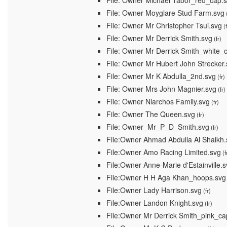
File: Owner Michael Tabor_red_cap.
File: Owner Moyglare Stud Farm.svg
(
File: Owner Mr Christopher Tsui.svg
(f
File: Owner Mr Derrick Smith.svg
(fr)
File: Owner Mr Derrick Smith_white_
File: Owner Mr Hubert John Strecker
File: Owner Mr K Abdulla_2nd.svg
(fr)
File: Owner Mrs John Magnier.svg
(fr)
File: Owner Niarchos Family.svg
(fr)
File: Owner The Queen.svg
(fr)
File: Owner_Mr_P_D_Smith.svg
(fr)
File:Owner Ahmad Abdulla Al Shaikh.
File:Owner Amo Racing Limited.svg
(f
File:Owner Anne-Marie d'Estainville.
File:Owner H H Aga Khan_hoops.svg
File:Owner Lady Harrison.svg
(fr)
File:Owner Landon Knight.svg
(fr)
File:Owner Mr Derrick Smith_pink_ca