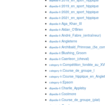
:2018_en_sport_hippique
dbpedia-fr
:2019_en_sport_hippique
dbpedia-fr
:2020_en_sport_hippique
dbpedia-fr
:2021_en_sport_hippique
dbpedia-fr
:Aga_Khan_III
dbpedia-fr
:Aidan_O'Brien
dbpedia-fr
:André_Fabre_(entraîneur)
dbpedia-fr
:Angleterre
dbpedia-fr
:Archibald_Primrose_(5e_co
dbpedia-fr
:Blushing_Groom
dbpedia-fr
:Caerleon_(cheval)
dbpedia-fr
:Compétition_fondée_au_XVI
category-fr
:Course_de_groupe_I
category-fr
:Course_hippique_en_Anglet
category-fr
:Epsom
category-fr
:Charlie_Appleby
dbpedia-fr
:Coolmore
dbpedia-fr
:Course_de_groupe_(plat)
dbpedia-fr