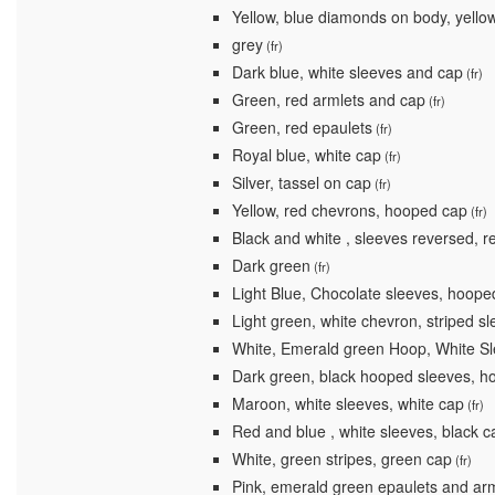
Yellow, blue diamonds on body, yello
grey
(fr)
Dark blue, white sleeves and cap
(fr)
Green, red armlets and cap
(fr)
Green, red epaulets
(fr)
Royal blue, white cap
(fr)
Silver, tassel on cap
(fr)
Yellow, red chevrons, hooped cap
(fr)
Black and white , sleeves reversed, r
Dark green
(fr)
Light Blue, Chocolate sleeves, hoope
Light green, white chevron, striped s
White, Emerald green Hoop, White S
Dark green, black hooped sleeves, h
Maroon, white sleeves, white cap
(fr)
Red and blue , white sleeves, black c
White, green stripes, green cap
(fr)
Pink, emerald green epaulets and ar