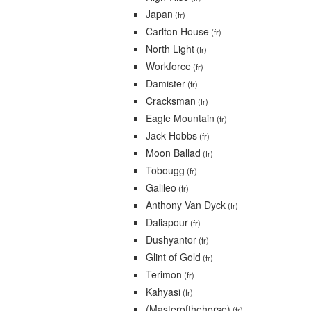
Japan
(fr)
Carlton House
(fr)
North Light
(fr)
Workforce
(fr)
Damister
(fr)
Cracksman
(fr)
Eagle Mountain
(fr)
Jack Hobbs
(fr)
Moon Ballad
(fr)
Tobougg
(fr)
Galileo
(fr)
Anthony Van Dyck
(fr)
Daliapour
(fr)
Dushyantor
(fr)
Glint of Gold
(fr)
Terimon
(fr)
Kahyasi
(fr)
(Masterofthehorse)
(fr)