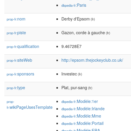
:Paris
dbpedia-fr
nom
Derby d'Epsom
prop-fr:
(fr)
piste
Gazon, corde à gauche
prop-fr:
(fr)
qualification
9.46728E7
prop-fr:
siteWeb
http://epsom.thejockeyclub.co.uk/
prop-fr:
sponsors
Investec
prop-fr:
(fr)
type
Plat, pur-sang
prop-fr:
(fr)
:Modèle:1er
prop-
dbpedia-fr
wikiPageUsesTemplate
fr:
:Modèle:Irlande
dbpedia-fr
:Modèle:Mme
dbpedia-fr
:Modèle:Portail
dbpedia-fr
:Modèle:FRA
dbpedia-fr