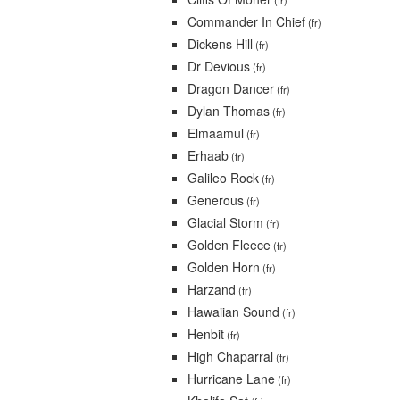
(fr)
Commander In Chief
(fr)
Dickens Hill
(fr)
Dr Devious
(fr)
Dragon Dancer
(fr)
Dylan Thomas
(fr)
Elmaamul
(fr)
Erhaab
(fr)
Galileo Rock
(fr)
Generous
(fr)
Glacial Storm
(fr)
Golden Fleece
(fr)
Golden Horn
(fr)
Harzand
(fr)
Hawaiian Sound
(fr)
Henbit
(fr)
High Chaparral
(fr)
Hurricane Lane
(fr)