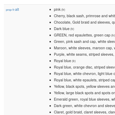
alt
pink
prop-fr:
(fr)
Cherry, black sash, primrose and whi
Chocolate, Gold braid and sleeves, q
Dark blue
(fr)
GREEN, red epaulettes, green cap
(fr)
Green, pink sash and cap, white slee
Maroon, white sleeves, maroon cap, w
Purple, white seams, striped sleeves,
Royal blue
(fr)
Royal blue, orange disc, striped slee
Royal blue, white chevron, light blue 
Royal blue, white epaulets, striped ca
Yellow, black spots, yellow sleeves a
Yellow, large black spots and spots o
Emerald green, royal blue sleeves, w
Dark green, white chevron and sleeve
Claret, gold braid, claret sleeves, clar