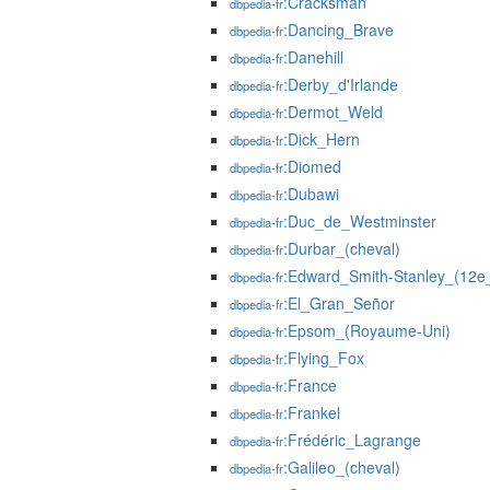
:Cracksman
dbpedia-fr
:Dancing_Brave
dbpedia-fr
:Danehill
dbpedia-fr
:Derby_d'Irlande
dbpedia-fr
:Dermot_Weld
dbpedia-fr
:Dick_Hern
dbpedia-fr
:Diomed
dbpedia-fr
:Dubawi
dbpedia-fr
:Duc_de_Westminster
dbpedia-fr
:Durbar_(cheval)
dbpedia-fr
:Edward_Smith-Stanley_(12
dbpedia-fr
:El_Gran_Señor
dbpedia-fr
:Epsom_(Royaume-Uni)
dbpedia-fr
:Flying_Fox
dbpedia-fr
:France
dbpedia-fr
:Frankel
dbpedia-fr
:Frédéric_Lagrange
dbpedia-fr
:Galileo_(cheval)
dbpedia-fr