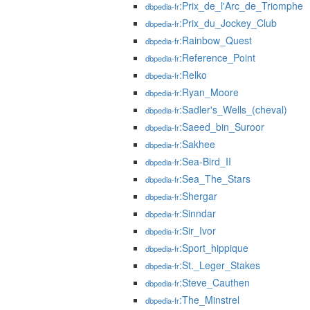
:Prix_de_l'Arc_de_Triomphe
dbpedia-fr
:Prix_du_Jockey_Club
dbpedia-fr
:Rainbow_Quest
dbpedia-fr
:Reference_Point
dbpedia-fr
:Relko
dbpedia-fr
:Ryan_Moore
dbpedia-fr
:Sadler's_Wells_(cheval)
dbpedia-fr
:Saeed_bin_Suroor
dbpedia-fr
:Sakhee
dbpedia-fr
:Sea-Bird_II
dbpedia-fr
:Sea_The_Stars
dbpedia-fr
:Shergar
dbpedia-fr
:Sinndar
dbpedia-fr
:Sir_Ivor
dbpedia-fr
:Sport_hippique
dbpedia-fr
:St._Leger_Stakes
dbpedia-fr
:Steve_Cauthen
dbpedia-fr
:The_Minstrel
dbpedia-fr