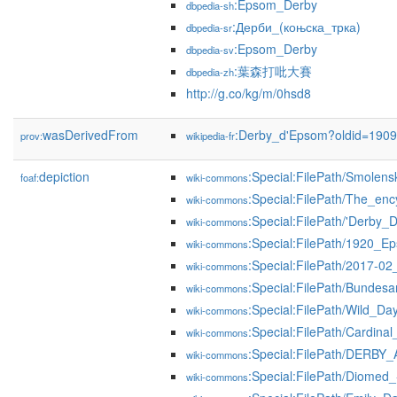
:Epsom_Derby
dbpedia-sh
:Дерби_(коњска_трка)
dbpedia-sr
:Epsom_Derby
dbpedia-sv
:葉森打吡大賽
dbpedia-zh
http://g.co/kg/m/0hsd8
wasDerivedFrom
:Derby_d'Epsom?oldid=190
prov:
wikipedia-fr
depiction
:Special:FilePath/Smolens
foaf:
wiki-commons
:Special:FilePath/The_en
wiki-commons
:Special:FilePath/'Derby_
wiki-commons
:Special:FilePath/1920_E
wiki-commons
:Special:FilePath/2017-02
wiki-commons
:Special:FilePath/Bundes
wiki-commons
:Special:FilePath/Wild_Da
wiki-commons
:Special:FilePath/Cardinal
wiki-commons
:Special:FilePath/DERBY
wiki-commons
:Special:FilePath/Diomed_
wiki-commons