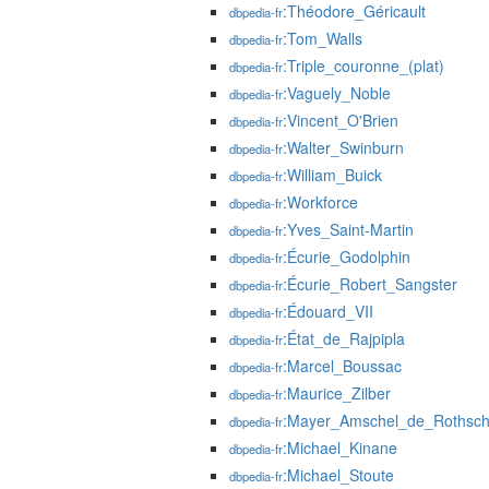
:Théodore_Géricault
dbpedia-fr
:Tom_Walls
dbpedia-fr
:Triple_couronne_(plat)
dbpedia-fr
:Vaguely_Noble
dbpedia-fr
:Vincent_O'Brien
dbpedia-fr
:Walter_Swinburn
dbpedia-fr
:William_Buick
dbpedia-fr
:Workforce
dbpedia-fr
:Yves_Saint-Martin
dbpedia-fr
:Écurie_Godolphin
dbpedia-fr
:Écurie_Robert_Sangster
dbpedia-fr
:Édouard_VII
dbpedia-fr
:État_de_Rajpipla
dbpedia-fr
:Marcel_Boussac
dbpedia-fr
:Maurice_Zilber
dbpedia-fr
:Mayer_Amschel_de_Rothsch
dbpedia-fr
:Michael_Kinane
dbpedia-fr
:Michael_Stoute
dbpedia-fr