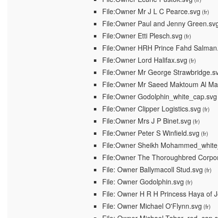
File:Owner Mr J L C Pearce.svg
(fr)
File:Owner Paul and Jenny Green.sv
File:Owner Etti Plesch.svg
(fr)
File:Owner HRH Prince Fahd Salman
File:Owner Lord Halifax.svg
(fr)
File:Owner Mr George Strawbridge.s
File:Owner Mr Saeed Maktoum Al M
File:Owner Godolphin_white_cap.svg
File:Owner Clipper Logistics.svg
(fr)
File:Owner Mrs J P Binet.svg
(fr)
File:Owner Peter S Winfield.svg
(fr)
File:Owner Sheikh Mohammed_white
File:Owner The Thoroughbred Corpor
File: Owner Ballymacoll Stud.svg
(fr)
File: Owner Godolphin.svg
(fr)
File: Owner H R H Princess Haya of 
File: Owner Michael O'Flynn.svg
(fr)