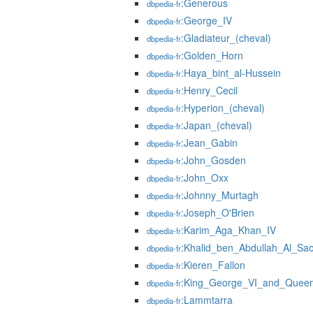
:Generous
dbpedia-fr
:George_IV
dbpedia-fr
:Gladiateur_(cheval)
dbpedia-fr
:Golden_Horn
dbpedia-fr
:Haya_bint_al-Hussein
dbpedia-fr
:Henry_Cecil
dbpedia-fr
:Hyperion_(cheval)
dbpedia-fr
:Japan_(cheval)
dbpedia-fr
:Jean_Gabin
dbpedia-fr
:John_Gosden
dbpedia-fr
:John_Oxx
dbpedia-fr
:Johnny_Murtagh
dbpedia-fr
:Joseph_O'Brien
dbpedia-fr
:Karim_Aga_Khan_IV
dbpedia-fr
:Khalid_ben_Abdullah_Al_Sa
dbpedia-fr
:Kieren_Fallon
dbpedia-fr
:King_George_VI_and_Queen
dbpedia-fr
:Lammtarra
dbpedia-fr