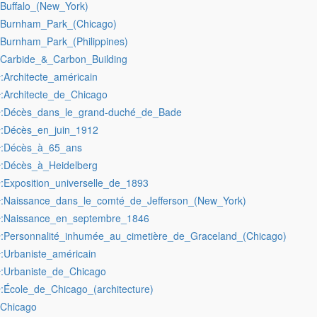
:Buffalo_(New_York)
:Burnham_Park_(Chicago)
:Burnham_Park_(Philippines)
:Carbide_&_Carbon_Building
:Architecte_américain
r
:Architecte_de_Chicago
r
:Décès_dans_le_grand-duché_de_Bade
r
:Décès_en_juin_1912
r
:Décès_à_65_ans
r
:Décès_à_Heidelberg
r
:Exposition_universelle_de_1893
r
:Naissance_dans_le_comté_de_Jefferson_(New_York)
r
:Naissance_en_septembre_1846
r
:Personnalité_inhumée_au_cimetière_de_Graceland_(Chicago)
r
:Urbaniste_américain
r
:Urbaniste_de_Chicago
r
:École_de_Chicago_(architecture)
r
:Chicago