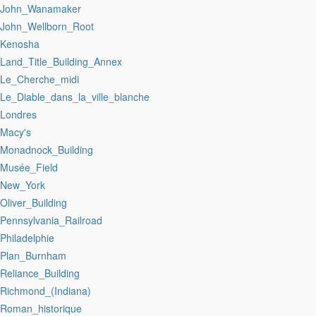
:John_Wanamaker
:John_Wellborn_Root
:Kenosha
:Land_Title_Building_Annex
:Le_Cherche_midi
:Le_Diable_dans_la_ville_blanche
:Londres
:Macy's
:Monadnock_Building
:Musée_Field
:New_York
:Oliver_Building
:Pennsylvania_Railroad
:Philadelphie
:Plan_Burnham
:Reliance_Building
:Richmond_(Indiana)
:Roman_historique