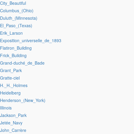
:City_Beautiful
:Columbus_(Ohio)
:Duluth_(Minnesota)
:El_Paso_(Texas)
:Erik_Larson
:Exposition_universelle_de_1893
:Flatiron_Building
:Frick_Building
:Grand-duché_de_Bade
:Grant_Park
:Gratte-ciel
:H._H._Holmes
:Heidelberg
:Henderson_(New_York)
:Illinois
:Jackson_Park
:Jetée_Navy
:John_Carrère