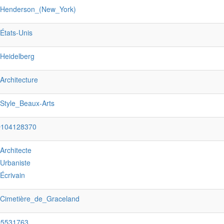
:Henderson_(New_York)
:États-Unis
:Heidelberg
:Architecture
:Style_Beaux-Arts
Q104128370
:Architecte
:Urbaniste
:Écrivain
:Cimetière_de_Graceland
Q5531763