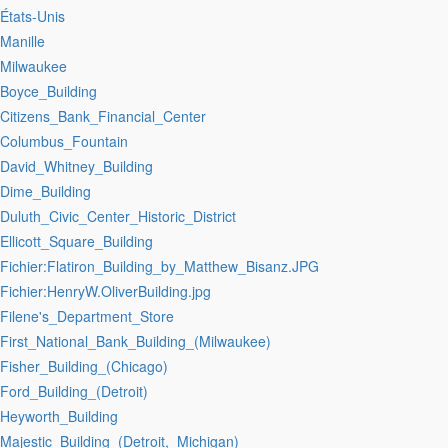
:États-Unis
:Manille
:Milwaukee
:Boyce_Building
:Citizens_Bank_Financial_Center
:Columbus_Fountain
:David_Whitney_Building
:Dime_Building
:Duluth_Civic_Center_Historic_District
:Ellicott_Square_Building
:Fichier:Flatiron_Building_by_Matthew_Bisanz.JPG
:Fichier:HenryW.OliverBuilding.jpg
:Filene's_Department_Store
:First_National_Bank_Building_(Milwaukee)
:Fisher_Building_(Chicago)
:Ford_Building_(Detroit)
:Heyworth_Building
:Majestic_Building_(Detroit,_Michigan)