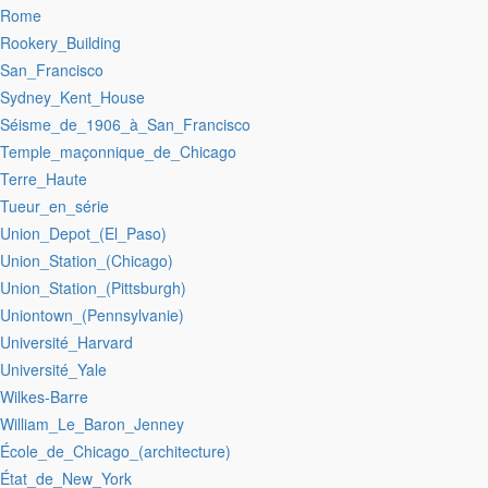
:Rome
:Rookery_Building
:San_Francisco
:Sydney_Kent_House
:Séisme_de_1906_à_San_Francisco
:Temple_maçonnique_de_Chicago
:Terre_Haute
:Tueur_en_série
:Union_Depot_(El_Paso)
:Union_Station_(Chicago)
:Union_Station_(Pittsburgh)
:Uniontown_(Pennsylvanie)
:Université_Harvard
:Université_Yale
:Wilkes-Barre
:William_Le_Baron_Jenney
:École_de_Chicago_(architecture)
:État_de_New_York