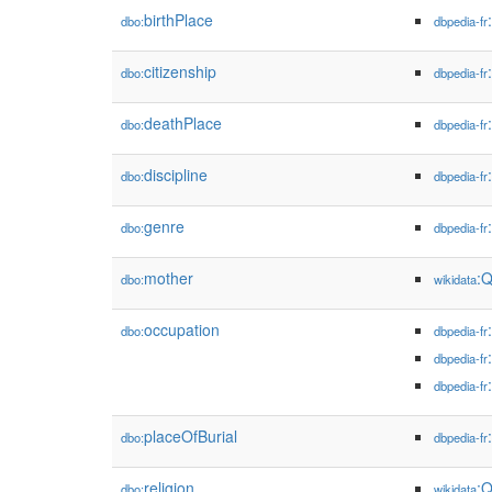
birthPlace
dbo:
dbpedia-fr
citizenship
dbo:
dbpedia-fr
deathPlace
dbo:
dbpedia-fr
discipline
dbo:
dbpedia-fr
genre
dbo:
dbpedia-fr
mother
:
dbo:
wikidata
occupation
dbo:
dbpedia-fr
dbpedia-fr
dbpedia-fr
placeOfBurial
dbo:
dbpedia-fr
religion
:
dbo:
wikidata