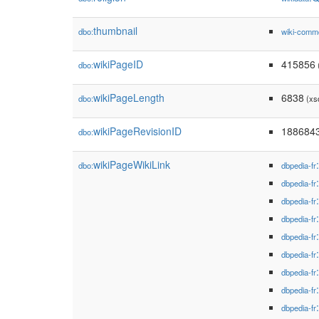
thumbnail
dbo:
wiki-comm
wikiPageID
415856
dbo:
(
wikiPageLength
6838
dbo:
(xs
wikiPageRevisionID
188684
dbo:
wikiPageWikiLink
dbo:
dbpedia-fr
dbpedia-fr
dbpedia-fr
dbpedia-fr
dbpedia-fr
dbpedia-fr
dbpedia-fr
dbpedia-fr
dbpedia-fr