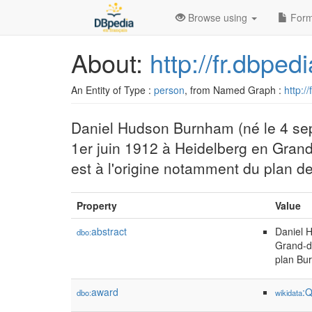
Browse using
Form
About:
http://fr.dbpe
An Entity of Type :
person
, from Named Graph :
http:/
Daniel Hudson Burnham (né le 4 sep
1er juin 1912 à Heidelberg en Grand
est à l'origine notamment du plan 
Property
Value
abstract
Daniel H
dbo:
Grand-du
plan Bu
award
:
dbo:
wikidata