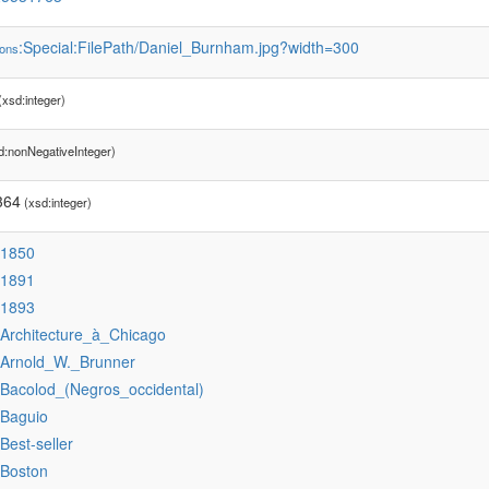
:Special:FilePath/Daniel_Burnham.jpg?width=300
ons
xsd:integer)
d:nonNegativeInteger)
364
(xsd:integer)
:1850
:1891
:1893
:Architecture_à_Chicago
:Arnold_W._Brunner
:Bacolod_(Negros_occidental)
:Baguio
:Best-seller
:Boston