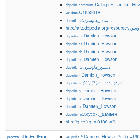
:Category:Damien_Ho
dbpedia-commons
:Q1853619
wikidata
:داميان_هاوسون
dbpedia-ar
http://arz.dbpedia
:Damien_Howson
dbpedia-ca
:Damien_Howson
dbpedia-cs
:Damien_Howson
dbpedia-de
:Damien_Howson
dbpedia-es
:دیمین_هاوسون
dbpedia-fa
:Damien_Howson
dbpedia-it
:ダミアン・ハウソン
dbpedia-ja
:Damien_Howson
dbpedia-nl
:Damien_Howson
dbpedia-pl
:Damien_Howson
dbpedia-pt
:Хоусон,_Дамьен
dbpedia-ru
http://g.co/kg/m/0108fwl9
wasDerivedFrom
:Damien_Howson?oldid=19
prov:
wikipedia-fr