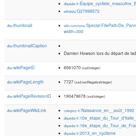
:Équipe_cycliste_masculine
dbpedia-fr
:Q27998572
wikidata
thumbnail
:Special:FilePath/De_Pann
dbo:
wiki-commons
width=300
thumbnailCaption
dbo:
Damien Howson lors du départ de la
wikiPageID
6561070
dbo:
(xsd:integer)
wikiPageLength
7727
dbo:
(xsd:nonNegativeInteger)
wikiPageRevisionID
190479678
dbo:
(xsd:integer)
wikiPageWikiLink
:Naissance_en__août_1992
dbo:
category-fr
:10e_étape_du_Tour_d'Italie
dbpedia-fr
:16e_étape_du_Tour_de_Fr
dbpedia-fr
:2013_en_cyclisme
dbpedia-fr