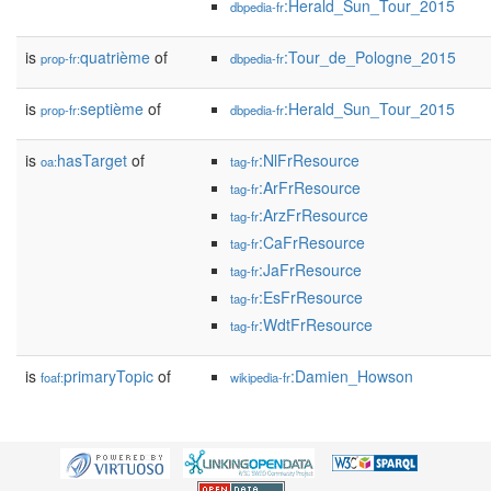
:Herald_Sun_Tour_2015
dbpedia-fr
is
quatrième
of
:Tour_de_Pologne_2015
prop-fr:
dbpedia-fr
is
septième
of
:Herald_Sun_Tour_2015
prop-fr:
dbpedia-fr
is
hasTarget
of
:NlFrResource
oa:
tag-fr
:ArFrResource
tag-fr
:ArzFrResource
tag-fr
:CaFrResource
tag-fr
:JaFrResource
tag-fr
:EsFrResource
tag-fr
:WdtFrResource
tag-fr
is
primaryTopic
of
:Damien_Howson
foaf:
wikipedia-fr