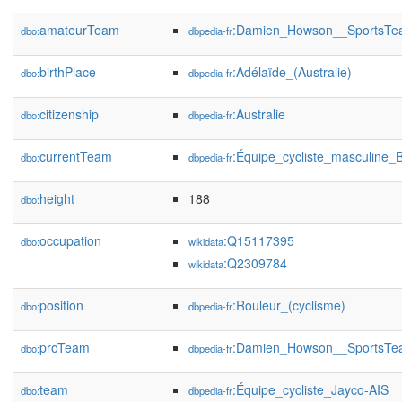
amateurTeam
:Damien_Howson__SportsT
dbo:
dbpedia-fr
birthPlace
:Adélaïde_(Australie)
dbo:
dbpedia-fr
citizenship
:Australie
dbo:
dbpedia-fr
currentTeam
:Équipe_cycliste_masculine
dbo:
dbpedia-fr
height
188
dbo:
occupation
:Q15117395
dbo:
wikidata
:Q2309784
wikidata
position
:Rouleur_(cyclisme)
dbo:
dbpedia-fr
proTeam
:Damien_Howson__SportsT
dbo:
dbpedia-fr
team
:Équipe_cycliste_Jayco-AIS
dbo:
dbpedia-fr