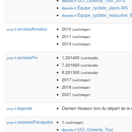
:UCI_Oceania_Tour_2013
dbpedia-fr
:Équipe_cycliste_Jayco-AIS
dbpedia-fr
:Équipe_cycliste_masculine
dbpedia-fr
annéesAmateur
2010
prop-fr:
(xsd:integer)
2011
(xsd:integer)
2013
(xsd:integer)
annéesPro
1.201400
prop-fr:
(xsd:double)
7.201600
(xsd:double)
8.201300
(xsd:double)
2017
(xsd:integer)
2018
(xsd:integer)
2021
(xsd:integer)
légende
Damien Howson lors du départ de la 
prop-fr:
victoiresPrincipales
1
prop-fr:
(xsd:integer)
:UCI_Oceania_Tour
dbpedia-fr