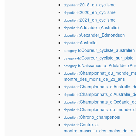
:2018_en_cyclisme
dbpedia-fr
:2020_en_cyclisme
dbpedia-fr
:2021_en_cyclisme
dbpedia-fr
:Adélaïde_(Australie)
dbpedia-fr
:Alexander_Edmondson
dbpedia-fr
:Australie
dbpedia-fr
:Coureur_cycliste_australien
category-fr
:Coureur_cycliste_sur_piste
category-fr
:Naissance_à_Adélaïde_(Aust
category-fr
:Championnat_du_monde_masc
dbpedia-fr
montre_des_moins_de_23_ans
:Championnats_d'Australie_d
dbpedia-fr
:Championnats_d'Australie_d
dbpedia-fr
:Championnats_d'Océanie_de
dbpedia-fr
:Championnats_du_monde_de
dbpedia-fr
:Chrono_champenois
dbpedia-fr
:Contre-la-
dbpedia-fr
montre_masculin_des_moins_de...s