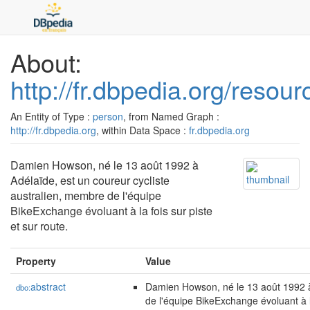
About:
http://fr.dbpedia.org/res
An Entity of Type :
person
, from Named Graph :
http://fr.dbpedia.org
, within Data Space :
fr.dbpedia.org
Damien Howson, né le 13 août 1992 à
Adélaïde, est un coureur cycliste
australien, membre de l'équipe
BikeExchange évoluant à la fois sur piste
et sur route.
Property
Value
abstract
Damien Howson, né le 13 août 1992 à 
dbo:
de l'équipe BikeExchange évoluant à la