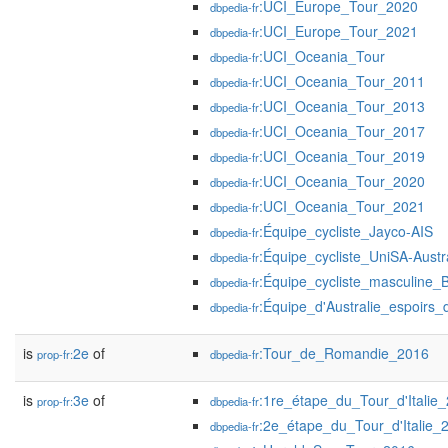
:UCI_Europe_Tour_2020
dbpedia-fr
:UCI_Europe_Tour_2021
dbpedia-fr
:UCI_Oceania_Tour
dbpedia-fr
:UCI_Oceania_Tour_2011
dbpedia-fr
:UCI_Oceania_Tour_2013
dbpedia-fr
:UCI_Oceania_Tour_2017
dbpedia-fr
:UCI_Oceania_Tour_2019
dbpedia-fr
:UCI_Oceania_Tour_2020
dbpedia-fr
:UCI_Oceania_Tour_2021
dbpedia-fr
:Équipe_cycliste_Jayco-AIS
dbpedia-fr
:Équipe_cycliste_UniSA-Austr
dbpedia-fr
:Équipe_cycliste_masculine
dbpedia-fr
:Équipe_d'Australie_espoirs
dbpedia-fr
is
2e
of
:Tour_de_Romandie_2016
prop-fr:
dbpedia-fr
is
3e
of
:1re_étape_du_Tour_d'Italie
prop-fr:
dbpedia-fr
:2e_étape_du_Tour_d'Italie_
dbpedia-fr