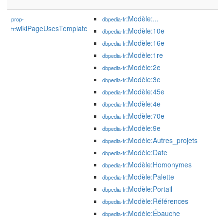
:Modèle:...
prop-
dbpedia-fr
wikiPageUsesTemplate
fr:
:Modèle:10e
dbpedia-fr
:Modèle:16e
dbpedia-fr
:Modèle:1re
dbpedia-fr
:Modèle:2e
dbpedia-fr
:Modèle:3e
dbpedia-fr
:Modèle:45e
dbpedia-fr
:Modèle:4e
dbpedia-fr
:Modèle:70e
dbpedia-fr
:Modèle:9e
dbpedia-fr
:Modèle:Autres_projets
dbpedia-fr
:Modèle:Date
dbpedia-fr
:Modèle:Homonymes
dbpedia-fr
:Modèle:Palette
dbpedia-fr
:Modèle:Portail
dbpedia-fr
:Modèle:Références
dbpedia-fr
:Modèle:Ébauche
dbpedia-fr