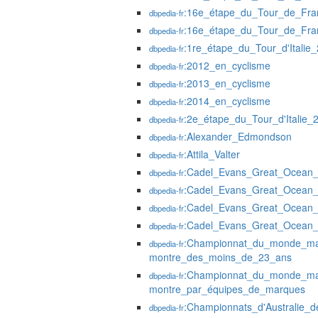
:16e_étape_du_Tour_de_Fr
dbpedia-fr
:16e_étape_du_Tour_de_Fr
dbpedia-fr
:1re_étape_du_Tour_d'Italie
dbpedia-fr
:2012_en_cyclisme
dbpedia-fr
:2013_en_cyclisme
dbpedia-fr
:2014_en_cyclisme
dbpedia-fr
:2e_étape_du_Tour_d'Italie_
dbpedia-fr
:Alexander_Edmondson
dbpedia-fr
:Attila_Valter
dbpedia-fr
:Cadel_Evans_Great_Ocean
dbpedia-fr
:Cadel_Evans_Great_Ocean
dbpedia-fr
:Cadel_Evans_Great_Ocean
dbpedia-fr
:Cadel_Evans_Great_Ocean
dbpedia-fr
:Championnat_du_monde_masc
dbpedia-fr
montre_des_moins_de_23_ans
:Championnat_du_monde_mas
dbpedia-fr
montre_par_équipes_de_marques
:Championnats_d'Australie_d
dbpedia-fr