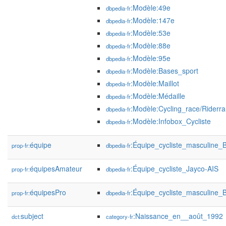
:Modèle:49e
dbpedia-fr
:Modèle:147e
dbpedia-fr
:Modèle:53e
dbpedia-fr
:Modèle:88e
dbpedia-fr
:Modèle:95e
dbpedia-fr
:Modèle:Bases_sport
dbpedia-fr
:Modèle:Maillot
dbpedia-fr
:Modèle:Médaille
dbpedia-fr
:Modèle:Cycling_race/Riderra
dbpedia-fr
:Modèle:Infobox_Cycliste
dbpedia-fr
équipe
:Équipe_cycliste_masculine
prop-fr:
dbpedia-fr
équipesAmateur
:Équipe_cycliste_Jayco-AIS
prop-fr:
dbpedia-fr
équipesPro
:Équipe_cycliste_masculine
prop-fr:
dbpedia-fr
subject
:Naissance_en__août_1992
dct:
category-fr