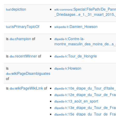
depiction
:Special:FilePath/De_Pan
foaf:
wiki-commons
_Driedaagse...e_1,_31_maart_2015,_
isPrimaryTopicOf
:Damien_Howson
foaf:
wikipedia-fr
is
champion
of
:Contre-la-
dbo:
dbpedia-fr
montre_masculin_des_moins_de...s
is
recentWinner
of
:Tour_de_Hongrie
dbo:
dbpedia-fr
is
:Howson
dbpedia-fr
wikiPageDisambiguates
dbo:
of
is
wikiPageWikiLink
of
:10e_étape_du_Tour_d'Italie
dbo:
dbpedia-fr
:12e_étape_du_Tour_de_Fr
dbpedia-fr
:13_août_en_sport
dbpedia-fr
:13e_étape_du_Tour_de_Fr
dbpedia-fr
:15e_étape_du_Tour_de_Fr
dbpedia-fr