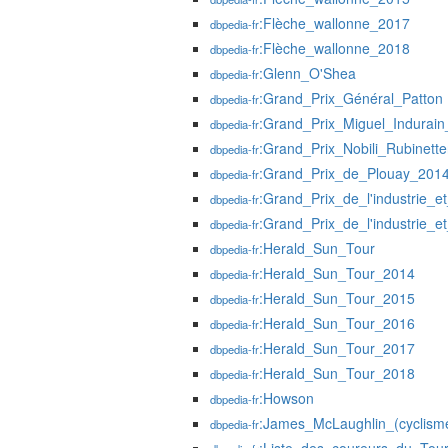
:Flèche_wallonne_2017
dbpedia-fr
:Flèche_wallonne_2018
dbpedia-fr
:Glenn_O'Shea
dbpedia-fr
:Grand_Prix_Général_Patton
dbpedia-fr
:Grand_Prix_Miguel_Indurai
dbpedia-fr
:Grand_Prix_Nobili_Rubinett
dbpedia-fr
:Grand_Prix_de_Plouay_201
dbpedia-fr
:Grand_Prix_de_l'industrie_e
dbpedia-fr
:Grand_Prix_de_l'industrie_e
dbpedia-fr
:Herald_Sun_Tour
dbpedia-fr
:Herald_Sun_Tour_2014
dbpedia-fr
:Herald_Sun_Tour_2015
dbpedia-fr
:Herald_Sun_Tour_2016
dbpedia-fr
:Herald_Sun_Tour_2017
dbpedia-fr
:Herald_Sun_Tour_2018
dbpedia-fr
:Howson
dbpedia-fr
:James_McLaughlin_(cyclism
dbpedia-fr