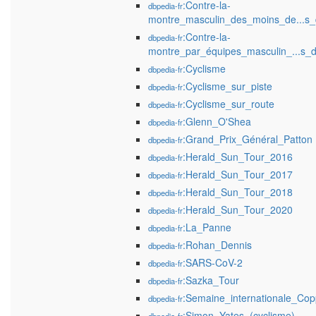
:Contre-la-
dbpedia-fr
montre_masculin_des_moins_de...s
:Contre-la-
dbpedia-fr
montre_par_équipes_masculin_...s
:Cyclisme
dbpedia-fr
:Cyclisme_sur_piste
dbpedia-fr
:Cyclisme_sur_route
dbpedia-fr
:Glenn_O'Shea
dbpedia-fr
:Grand_Prix_Général_Patton
dbpedia-fr
:Herald_Sun_Tour_2016
dbpedia-fr
:Herald_Sun_Tour_2017
dbpedia-fr
:Herald_Sun_Tour_2018
dbpedia-fr
:Herald_Sun_Tour_2020
dbpedia-fr
:La_Panne
dbpedia-fr
:Rohan_Dennis
dbpedia-fr
:SARS-CoV-2
dbpedia-fr
:Sazka_Tour
dbpedia-fr
:Semaine_internationale_Cop
dbpedia-fr
:Simon_Yates_(cyclisme)