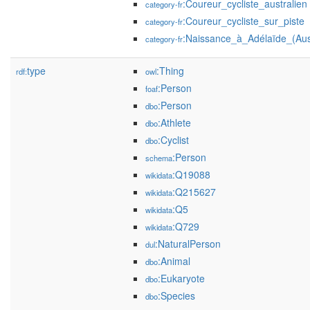
:Coureur_cycliste_australien
category-fr
:Coureur_cycliste_sur_piste
category-fr
:Naissance_à_Adélaïde_(Aust
category-fr
type
:Thing
rdf:
owl
:Person
foaf
:Person
dbo
:Athlete
dbo
:Cyclist
dbo
:Person
schema
:Q19088
wikidata
:Q215627
wikidata
:Q5
wikidata
:Q729
wikidata
:NaturalPerson
dul
:Animal
dbo
:Eukaryote
dbo
:Species
dbo