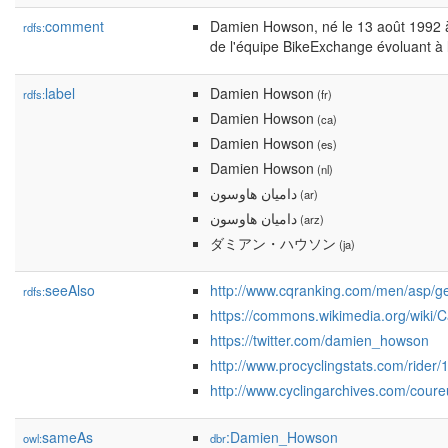
comment
Damien Howson, né le 13 août 1992 à 
rdfs:
de l'équipe BikeExchange évoluant à la
label
Damien Howson
rdfs:
(fr)
Damien Howson
(ca)
Damien Howson
(es)
Damien Howson
(nl)
داميان هاوسون
(ar)
داميان هاوسون
(arz)
ダミアン・ハウソン
(ja)
seeAlso
http://www.cqranking.com/men/asp/ge
rdfs:
https://commons.wikimedia.org/wiki
https://twitter.com/damien_howson
http://www.procyclingstats.com/rider
http://www.cyclingarchives.com/cour
sameAs
:Damien_Howson
owl:
dbr