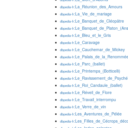
:La_Réunion_des_Amours
dbpedia-fr
:La_Vie_de_mariage
dbpedia-fr
:Le_Banquet_de_Cléopâtre
dbpedia-fr
:Le_Banquet_de_Platon_(An
dbpedia-fr
:Le_Bleu_et_le_Gris
dbpedia-fr
:Le_Caravage
dbpedia-fr
:Le_Cauchemar_de_Mickey
dbpedia-fr
:Le_Palais_de_la_Renommé
dbpedia-fr
:Le_Parc_(ballet)
dbpedia-fr
:Le_Printemps_(Botticelli)
dbpedia-fr
:Le_Ravissement_de_Psyché
dbpedia-fr
:Le_Roi_Candaule_(ballet)
dbpedia-fr
:Le_Réveil_de_Flore
dbpedia-fr
:Le_Travail_interrompu
dbpedia-fr
:Le_Verre_de_vin
dbpedia-fr
:Les_Aventures_de_Pélée
dbpedia-fr
:Les_Filles_de_Cécrops_déco
dbpedia-fr