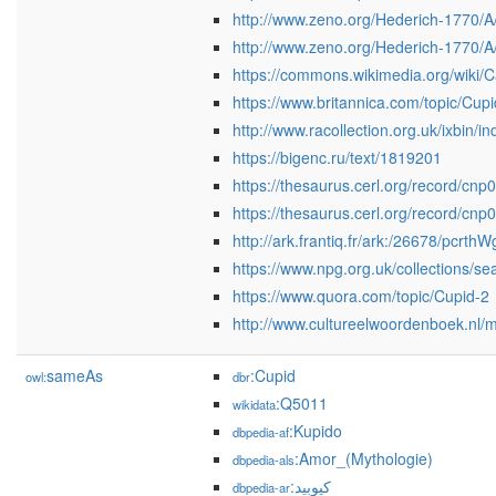
http://www.zeno.org/Hederich-1770/
http://www.zeno.org/Hederich-1770/A
https://commons.wikimedia.org/wiki/
https://www.britannica.com/topic/Cupi
http://www.racollection.org.uk/ixb
https://bigenc.ru/text/1819201
https://thesaurus.cerl.org/record/cn
https://thesaurus.cerl.org/record/cn
http://ark.frantiq.fr/ark:/26678/pcrt
https://www.npg.org.uk/collections/
https://www.quora.com/topic/Cupid-2
http://www.cultureelwoordenboek.nl/m
sameAs
:Cupid
owl:
dbr
:Q5011
wikidata
:Kupido
dbpedia-af
:Amor_(Mythologie)
dbpedia-als
:كيوبيد
dbpedia-ar