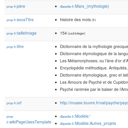
père
:Mars_(mythologie)
prop-fr:
dbpedia-fr
sousTitre
histoire des mots
prop-fr:
(fr)
tailleImage
154
prop-fr:
(xsd:integer)
titre
Dictionnaire de la mythologie grecqu
prop-fr:
Dictionnaire étymologique de la langu
Les Métamorphoses; ou l'âne d'or d'A
Encyclopédie méthodique. Antiquités,
Dictionnaire étymologique, grec et lat
Les Amours de Psyché et de Cupido
Psyché ranimée par le baiser de l’Am
url
http://musee.louvre.fr/oal/psyche/ps
prop-fr:
:Modèle:'
prop-
dbpedia-fr
wikiPageUsesTemplate
fr:
:Modèle:Autres_projets
dbpedia-fr