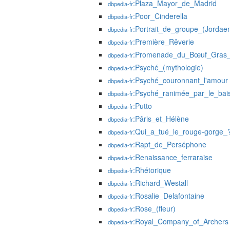
:Plaza_Mayor_de_Madrid
dbpedia-fr
:Poor_Cinderella
dbpedia-fr
:Portrait_de_groupe_(Jordae
dbpedia-fr
:Première_Rêverie
dbpedia-fr
:Promenade_du_Bœuf_Gras_
dbpedia-fr
:Psyché_(mythologie)
dbpedia-fr
:Psyché_couronnant_l'amour
dbpedia-fr
:Psyché_ranimée_par_le_bai
dbpedia-fr
:Putto
dbpedia-fr
:Pâris_et_Hélène
dbpedia-fr
:Qui_a_tué_le_rouge-gorge_
dbpedia-fr
:Rapt_de_Perséphone
dbpedia-fr
:Renaissance_ferraraise
dbpedia-fr
:Rhétorique
dbpedia-fr
:Richard_Westall
dbpedia-fr
:Rosalie_Delafontaine
dbpedia-fr
:Rose_(fleur)
dbpedia-fr
:Royal_Company_of_Archers
dbpedia-fr