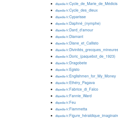
:Cycle_de_Marie_de_Médicis
dbpedia-fr
:Cycle_des_dieux
dbpedia-fr
:Cyparisse
dbpedia-fr
:Daphné_(nymphe)
dbpedia-fr
:Dard_d'amour
dbpedia-fr
:Diamant
dbpedia-fr
:Diane_et_Callisto
dbpedia-fr
:Divinités_grecques_mineure
dbpedia-fr
:Doric_(paquebot_de_1923)
dbpedia-fr
:Dragobete
dbpedia-fr
:Egisto
dbpedia-fr
:Englishmen_for_My_Money
dbpedia-fr
:Ethéry_Pagava
dbpedia-fr
:Fabrice_di_Falco
dbpedia-fr
:Fannie_Ward
dbpedia-fr
:Feu
dbpedia-fr
:Fiammetta
dbpedia-fr
:Figure_héraldique_imaginair
dbpedia-fr