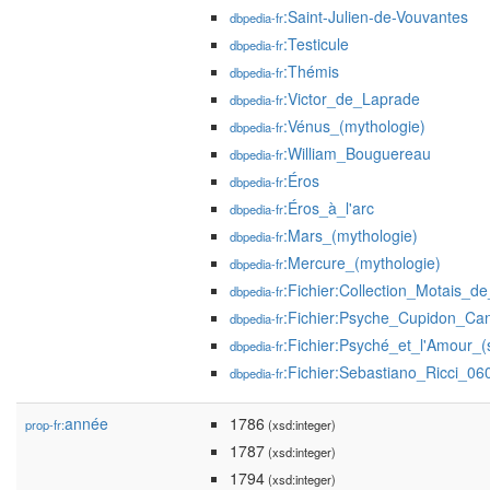
:Saint-Julien-de-Vouvantes
dbpedia-fr
:Testicule
dbpedia-fr
:Thémis
dbpedia-fr
:Victor_de_Laprade
dbpedia-fr
:Vénus_(mythologie)
dbpedia-fr
:William_Bouguereau
dbpedia-fr
:Éros
dbpedia-fr
:Éros_à_l'arc
dbpedia-fr
:Mars_(mythologie)
dbpedia-fr
:Mercure_(mythologie)
dbpedia-fr
:Fichier:Collection_Motais_d
dbpedia-fr
:Fichier:Psyche_Cupidon_Can
dbpedia-fr
:Fichier:Psyché_et_l'Amour_
dbpedia-fr
:Fichier:Sebastiano_Ricci_060
dbpedia-fr
année
1786
prop-fr:
(xsd:integer)
1787
(xsd:integer)
1794
(xsd:integer)