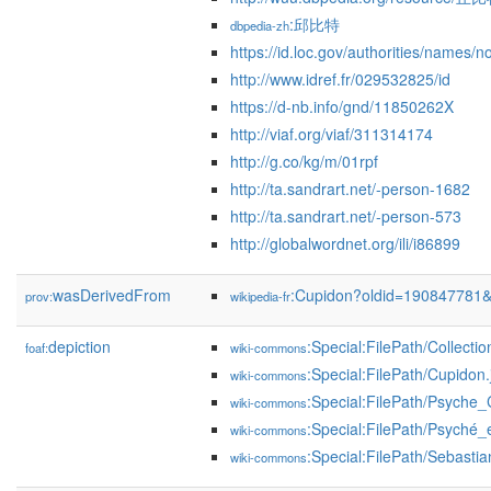
:邱比特
dbpedia-zh
https://id.loc.gov/authorities/names
http://www.idref.fr/029532825/id
https://d-nb.info/gnd/11850262X
http://viaf.org/viaf/311314174
http://g.co/kg/m/01rpf
http://ta.sandrart.net/-person-1682
http://ta.sandrart.net/-person-573
http://globalwordnet.org/ili/i86899
wasDerivedFrom
:Cupidon?oldid=190847781
prov:
wikipedia-fr
depiction
:Special:FilePath/Collect
foaf:
wiki-commons
:Special:FilePath/Cupidon.
wiki-commons
:Special:FilePath/Psyche
wiki-commons
:Special:FilePath/Psyché
wiki-commons
:Special:FilePath/Sebasti
wiki-commons