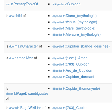
isPrimaryTopicOf
:Cupidon
foaf:
wikipedia-fr
is
child
of
:Diane_(mythologie)
dbo:
dbpedia-fr
:Vénus_(mythologie)
dbpedia-fr
:Mars_(mythologie)
dbpedia-fr
:Mercure_(mythologie)
dbpedia-fr
is
mainCharacter
of
:Cupidon_(bande_dessinée)
dbo:
dbpedia-fr
is
namedAfter
of
:(1221)_Amor
dbo:
dbpedia-fr
:(763)_Cupidon
dbpedia-fr
:Arc_de_Cupidon
dbpedia-fr
:Cupidon_dormant
dbpedia-fr
is
:Cupido_(homonymie)
dbpedia-fr
wikiPageDisambiguates
dbo:
of
is
wikiPageWikiLink
of
:(763)_Cupidon
dbo:
dbpedia-fr