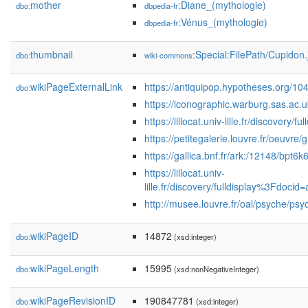
mother
:Diane_(mythologie)
dbo:
dbpedia-fr
:Vénus_(mythologie)
dbpedia-fr
thumbnail
:Special:FilePath/Cupidon
dbo:
wiki-commons
wikiPageExternalLink
https://antiquipop.hypotheses.org/10
dbo:
https://iconographic.warburg.sas.a
https://lillocat.univ-lille.fr/di
https://petitegalerie.louvre.fr/oeuvr
https://gallica.bnf.fr/ark:/12148/bpt
https://lillocat.univ-
lille.fr/discovery/fulldisplay%3F
http://musee.louvre.fr/oal/psyche/ps
wikiPageID
14872
dbo:
(xsd:integer)
wikiPageLength
15995
dbo:
(xsd:nonNegativeInteger)
wikiPageRevisionID
190847781
dbo:
(xsd:integer)