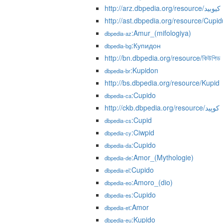
http://arz.dbpedia.org/resource/كيوبيد
http://ast.dbpedia.org/resource/Cupid
:Amur_(mifologiya)
dbpedia-az
:Купидон
dbpedia-bg
http://bn.dbpedia.org/resource/কিউপিড
:Kupidon
dbpedia-br
http://bs.dbpedia.org/resource/Kupid
:Cupido
dbpedia-ca
http://ckb.dbpedia.org/resource/کوپید
:Cupid
dbpedia-cs
:Ciwpid
dbpedia-cy
:Cupido
dbpedia-da
:Amor_(Mythologie)
dbpedia-de
:Cupido
dbpedia-el
:Amoro_(dio)
dbpedia-eo
:Cupido
dbpedia-es
:Amor
dbpedia-et
:Kupido
dbpedia-eu