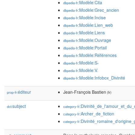
:Modèle:Cita
dbpedia-fr
:Modèle:Grec_ancien
dbpedia-fr
:Modèle:Incise
dbpedia-fr
:Modèle:Lien_web
dbpedia-fr
:Modèle:Liens
dbpedia-fr
:Modèle:Ouvrage
dbpedia-fr
:Modèle:Portail
dbpedia-fr
:Modèle:Références
dbpedia-fr
:Modèle:S-
dbpedia-fr
:Modèle:V.
dbpedia-fr
:Modèle:Infobox_Divinité
dbpedia-fr
éditeur
Jean-François Bastien
prop-fr:
(fr)
subject
:Divinité_de_l'amour_et_du_
dct:
category-fr
:Archer_de_fiction
category-fr
:Divinité_romaine_d'origine
category-fr