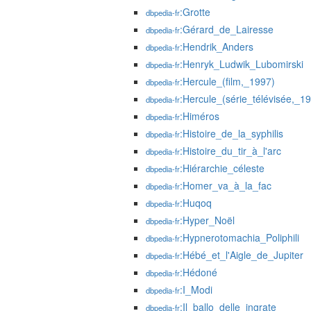
:Grotte
dbpedia-fr
:Gérard_de_Lairesse
dbpedia-fr
:Hendrik_Anders
dbpedia-fr
:Henryk_Ludwik_Lubomirski
dbpedia-fr
:Hercule_(film,_1997)
dbpedia-fr
:Hercule_(série_télévisée,_1
dbpedia-fr
:Himéros
dbpedia-fr
:Histoire_de_la_syphilis
dbpedia-fr
:Histoire_du_tir_à_l'arc
dbpedia-fr
:Hiérarchie_céleste
dbpedia-fr
:Homer_va_à_la_fac
dbpedia-fr
:Huqoq
dbpedia-fr
:Hyper_Noël
dbpedia-fr
:Hypnerotomachia_Poliphili
dbpedia-fr
:Hébé_et_l'Aigle_de_Jupiter
dbpedia-fr
:Hédoné
dbpedia-fr
:I_Modi
dbpedia-fr
:Il_ballo_delle_ingrate
dbpedia-fr