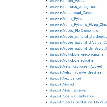
:Lucien_Petipa
dbpedia-fr
:Lumières_portugaises
dbpedia-fr
:Mohammad_Zaman
dbpedia-fr
:Monty_Python
dbpedia-fr
:Monty_Python's_Flying_Circ
dbpedia-fr
:Musée_Pio-Clementino
dbpedia-fr
:Musée_cantonal_d'archéolog
dbpedia-fr
:Musée_national_d'Art_de_C
dbpedia-fr
:Musée_national_de_Beyrout
dbpedia-fr
:Mythologie_gréco-romaine
dbpedia-fr
:Mythologie_romaine
dbpedia-fr
:Métamorphoses_(Apulée)
dbpedia-fr
:Nelson_(bande_dessinée)
dbpedia-fr
:Nez_de_cuir
dbpedia-fr
:Nimrod
dbpedia-fr
:Nina_Kaptsova
dbpedia-fr
:Ode_sur_l'indolence
dbpedia-fr
:Opéras_perdus_de_Monteve
dbpedia-fr