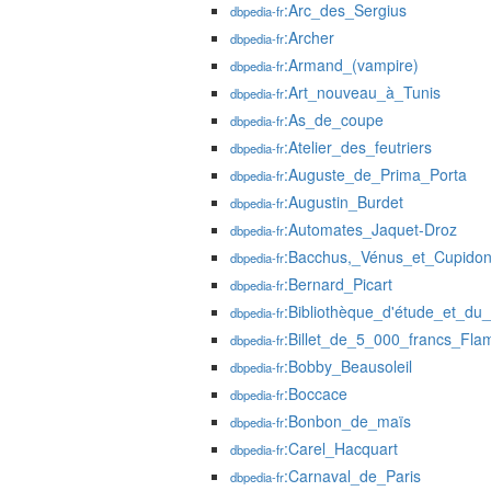
:Arc_des_Sergius
dbpedia-fr
:Archer
dbpedia-fr
:Armand_(vampire)
dbpedia-fr
:Art_nouveau_à_Tunis
dbpedia-fr
:As_de_coupe
dbpedia-fr
:Atelier_des_feutriers
dbpedia-fr
:Auguste_de_Prima_Porta
dbpedia-fr
:Augustin_Burdet
dbpedia-fr
:Automates_Jaquet-Droz
dbpedia-fr
:Bacchus,_Vénus_et_Cupido
dbpedia-fr
:Bernard_Picart
dbpedia-fr
:Bibliothèque_d'étude_et_du_
dbpedia-fr
:Billet_de_5_000_francs_Fla
dbpedia-fr
:Bobby_Beausoleil
dbpedia-fr
:Boccace
dbpedia-fr
:Bonbon_de_maïs
dbpedia-fr
:Carel_Hacquart
dbpedia-fr
:Carnaval_de_Paris
dbpedia-fr