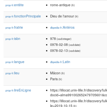
entête
rome-antique
prop-fr:
(fr)
fonctionPrincipale
Dieu de l'amour
prop-fr:
(fr)
fratrie
:Antéros
prop-fr:
dbpedia-fr
isbn
978
prop-fr:
(xsd:integer)
0978-02-08
(xsd:date)
0978-02-13
(xsd:date)
langue
:Latin
prop-fr:
dbpedia-fr
lieu
Mâcon
prop-fr:
(fr)
Paris
(fr)
lireEnLigne
https://lillocat.univ-lille.fr/discovery/fu
prop-fr:
docid=alma991002652479705601&con
https://lillocat.univ-lille.fr/dis
le=2019-10-15
(fr)