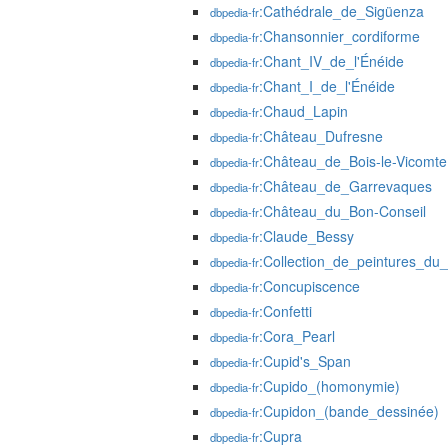
:Cathédrale_de_Sigüenza
dbpedia-fr
:Chansonnier_cordiforme
dbpedia-fr
:Chant_IV_de_l'Énéide
dbpedia-fr
:Chant_I_de_l'Énéide
dbpedia-fr
:Chaud_Lapin
dbpedia-fr
:Château_Dufresne
dbpedia-fr
:Château_de_Bois-le-Vicomte
dbpedia-fr
:Château_de_Garrevaques
dbpedia-fr
:Château_du_Bon-Conseil
dbpedia-fr
:Claude_Bessy
dbpedia-fr
:Collection_de_peintures_du
dbpedia-fr
:Concupiscence
dbpedia-fr
:Confetti
dbpedia-fr
:Cora_Pearl
dbpedia-fr
:Cupid's_Span
dbpedia-fr
:Cupido_(homonymie)
dbpedia-fr
:Cupidon_(bande_dessinée)
dbpedia-fr
:Cupra
dbpedia-fr