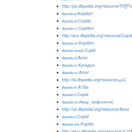
http://pa.dbpedia.org/resource/ਕਿਊਪਿ
:Kupidyn
dbpedia-pl
:Cupido
dbpedia-pt
:Cupidon
dbpedia-ro
http://sco.dbpedia.org/resource/Cupi
:Kupidon
dbpedia-sh
:Cupid
dbpedia-simple
:Amor
dbpedia-sl
:Купидон
dbpedia-sr
:Amor
dbpedia-sv
http://ta.dbpedia.org/resource/குபிட்
:คิวปิด
dbpedia-th
:Cupid
dbpedia-tr
:Амур_(міфологія)
dbpedia-uk
http://uz.dbpedia.org/resource/Amur
:Cupid
dbpedia-vi
:Kupido
dbpedia-war
http://wuu.dbpedia.org/resource/丘