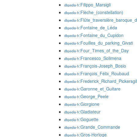
:Filippo_Marsigli
dbpedia-fr
:Flèche_(constellation)
dbpedia-fr
:Flûte_traversière_baroque_d
dbpedia-fr
:Fontaine_de_Léda
dbpedia-fr
:Fontaine_du_Cupidon
dbpedia-fr
:Fouilles_du_parking_Givati
dbpedia-fr
:Four_Times_of_the_Day
dbpedia-fr
:Francesco_Solimena
dbpedia-fr
:François-Joseph_Bosio
dbpedia-fr
:François_Félix_Roubaud
dbpedia-fr
:Frederick_Richard_Pickersgil
dbpedia-fr
:Garonne_et_Guitare
dbpedia-fr
:George_Peele
dbpedia-fr
:Giorgione
dbpedia-fr
:Gladiateur
dbpedia-fr
:Goguette
dbpedia-fr
:Grande_Commande
dbpedia-fr
:Gros-Horloge
dbpedia-fr