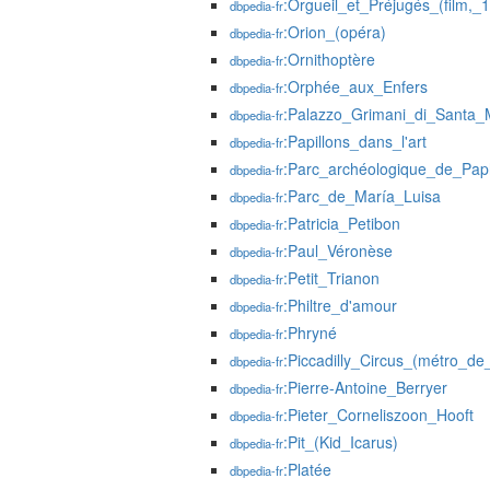
:Orgueil_et_Préjugés_(film,_
dbpedia-fr
:Orion_(opéra)
dbpedia-fr
:Ornithoptère
dbpedia-fr
:Orphée_aux_Enfers
dbpedia-fr
:Palazzo_Grimani_di_Santa
dbpedia-fr
:Papillons_dans_l'art
dbpedia-fr
:Parc_archéologique_de_Pa
dbpedia-fr
:Parc_de_María_Luisa
dbpedia-fr
:Patricia_Petibon
dbpedia-fr
:Paul_Véronèse
dbpedia-fr
:Petit_Trianon
dbpedia-fr
:Philtre_d'amour
dbpedia-fr
:Phryné
dbpedia-fr
:Piccadilly_Circus_(métro_de
dbpedia-fr
:Pierre-Antoine_Berryer
dbpedia-fr
:Pieter_Corneliszoon_Hooft
dbpedia-fr
:Pit_(Kid_Icarus)
dbpedia-fr
:Platée
dbpedia-fr