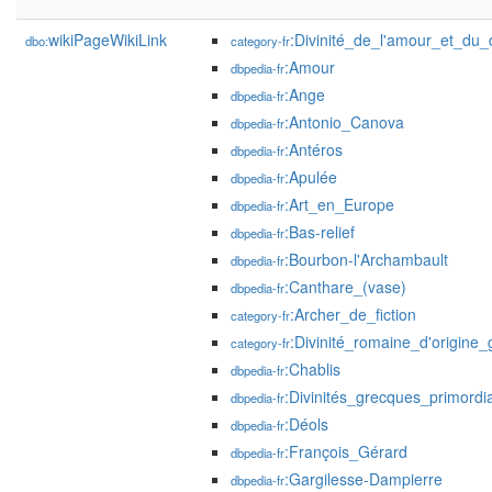
wikiPageWikiLink
:Divinité_de_l'amour_et_du_
dbo:
category-fr
:Amour
dbpedia-fr
:Ange
dbpedia-fr
:Antonio_Canova
dbpedia-fr
:Antéros
dbpedia-fr
:Apulée
dbpedia-fr
:Art_en_Europe
dbpedia-fr
:Bas-relief
dbpedia-fr
:Bourbon-l'Archambault
dbpedia-fr
:Canthare_(vase)
dbpedia-fr
:Archer_de_fiction
category-fr
:Divinité_romaine_d'origine
category-fr
:Chablis
dbpedia-fr
:Divinités_grecques_primordi
dbpedia-fr
:Déols
dbpedia-fr
:François_Gérard
dbpedia-fr
:Gargilesse-Dampierre
dbpedia-fr