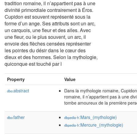
tradition romaine, il n’appartient pas à une
divinité primordiale contrairement à Éros.
Cupidon est souvent représenté sous la
forme d’un ange. Ses attributs sont un arc,
un carquois, une fleur et des ailes. Avec
une fleur, ou le plus souvent, un arc, il
envoie des flèches censées représenter
les pointes du désir dans le cœur des
dieux et des hommes. Selon la mythologie,
quiconque est touché par l
Property
Value
abstract
Dans la mythologie romaine, Cupidon (
dbo:
romaine, il n’appartient pas à une di
tombe amoureux de la première perso
father
:Mars_(mythologie)
dbo:
dbpedia-fr
:Mercure_(mythologie)
dbpedia-fr