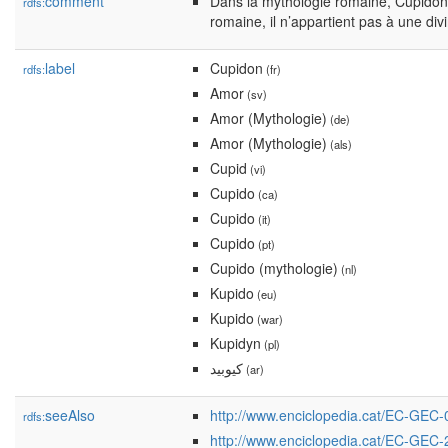
comment
Dans la mythologie romaine, Cupidon (
rdfs:
romaine, il n’appartient pas à une di
label
Cupidon
rdfs:
(fr)
Amor
(sv)
Amor (Mythologie)
(de)
Amor (Mythologie)
(als)
Cupid
(vi)
Cupido
(ca)
Cupido
(it)
Cupido
(pt)
Cupido (mythologie)
(nl)
Kupido
(eu)
Kupido
(war)
Kupidyn
(pl)
كيوبيد
(ar)
seeAlso
http://www.enciclopedia.cat/EC-GEC
rdfs:
http://www.enciclopedia.cat/EC-GEC