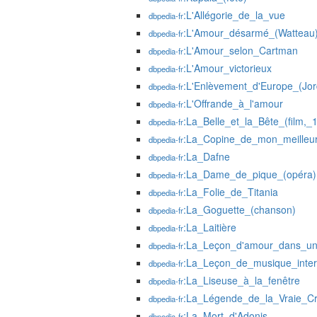
:L'Allégorie_de_la_vue
dbpedia-fr
:L'Amour_désarmé_(Watteau
dbpedia-fr
:L'Amour_selon_Cartman
dbpedia-fr
:L'Amour_victorieux
dbpedia-fr
:L'Enlèvement_d'Europe_(Jo
dbpedia-fr
:L'Offrande_à_l'amour
dbpedia-fr
:La_Belle_et_la_Bête_(film,_
dbpedia-fr
:La_Copine_de_mon_meilleu
dbpedia-fr
:La_Dafne
dbpedia-fr
:La_Dame_de_pique_(opéra)
dbpedia-fr
:La_Folie_de_Titania
dbpedia-fr
:La_Goguette_(chanson)
dbpedia-fr
:La_Laitière
dbpedia-fr
:La_Leçon_d'amour_dans_un
dbpedia-fr
:La_Leçon_de_musique_inte
dbpedia-fr
:La_Liseuse_à_la_fenêtre
dbpedia-fr
:La_Légende_de_la_Vraie_Cr
dbpedia-fr
:La_Mort_d'Adonis
dbpedia-fr