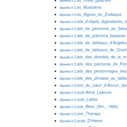
:Les_Indes_galantes
dbpedia-fr
:Les_Musiciens
dbpedia-fr
:Les_Signes_du_Zodiaque
dbpedia-fr
:Liste_d'objets_légendaires_
dbpedia-fr
:Liste_de_peintures_de_Seba
dbpedia-fr
:Liste_de_prénoms_basques
dbpedia-fr
:Liste_de_tableaux_d'Angeli
dbpedia-fr
:Liste_de_tableaux_de_Char
dbpedia-fr
:Liste_des_divinités_de_la_
dbpedia-fr
:Liste_des_peintures_de_Po
dbpedia-fr
:Liste_des_personnages_des
dbpedia-fr
:Liste_des_phrases_au_tabl
dbpedia-fr
:Livre_du_cœur_d'Amour_épr
dbpedia-fr
:Louis-Aimé_Lejeune
dbpedia-fr
:Louis_Lafitte
dbpedia-fr
:Love_Bites_(film,_1985)
dbpedia-fr
:Love_Therapy
dbpedia-fr
:Lucas_D'Heere
dbpedia-fr