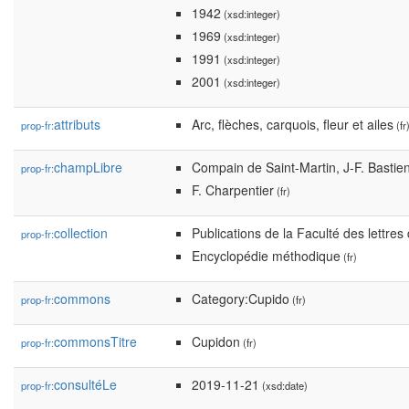
1942
(xsd:integer)
1969
(xsd:integer)
1991
(xsd:integer)
2001
(xsd:integer)
attributs
Arc, flèches, carquois, fleur et ailes
prop-fr:
(fr
champLibre
Compain de Saint-Martin, J-F. Bastie
prop-fr:
F. Charpentier
(fr)
collection
Publications de la Faculté des lettres
prop-fr:
Encyclopédie méthodique
(fr)
commons
Category:Cupido
prop-fr:
(fr)
commonsTitre
Cupidon
prop-fr:
(fr)
consultéLe
2019-11-21
prop-fr:
(xsd:date)