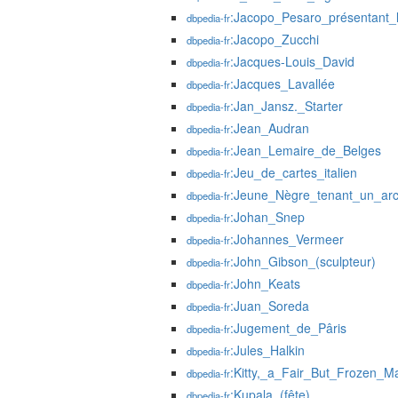
:Jacopo_Pesaro_présentant_
dbpedia-fr
:Jacopo_Zucchi
dbpedia-fr
:Jacques-Louis_David
dbpedia-fr
:Jacques_Lavallée
dbpedia-fr
:Jan_Jansz._Starter
dbpedia-fr
:Jean_Audran
dbpedia-fr
:Jean_Lemaire_de_Belges
dbpedia-fr
:Jeu_de_cartes_italien
dbpedia-fr
:Jeune_Nègre_tenant_un_ar
dbpedia-fr
:Johan_Snep
dbpedia-fr
:Johannes_Vermeer
dbpedia-fr
:John_Gibson_(sculpteur)
dbpedia-fr
:John_Keats
dbpedia-fr
:Juan_Soreda
dbpedia-fr
:Jugement_de_Pâris
dbpedia-fr
:Jules_Halkin
dbpedia-fr
:Kitty,_a_Fair_But_Frozen_M
dbpedia-fr
:Kupala_(fête)
dbpedia-fr