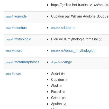
https://gallica.bnf.fr/ark:/12148/bpt
légende
Cupidon par William Adolphe Bougue
prop-fr:
monture
:Licorne
prop-fr:
dbpedia-fr
mythologie
Dieu de la mythologie romaine
prop-fr:
(fr)
mère
:Vénus_(mythologie)
prop-fr:
dbpedia-fr
métamorphoses
:Ange
prop-fr:
dbpedia-fr
nom
André
prop-fr:
(fr)
Cupidon
(fr)
Abel
(fr)
Picard
(fr)
Grimal
(fr)
Apulée
(fr)