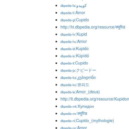
:کوپیدو
dbpedia-fa
:Amor
dbpedia-fi
:Cupido
dbpedia-gl
http://hi.dbpedia.org/resource/क्यूपिड
:Kupid
dbpedia-hr
:Amor
dbpedia-hu
:Kupido
dbpedia-id
:Kúpídó
dbpedia-is
:Cupido
dbpedia-it
:クピードー
dbpedia-ja
:კუპიდონი
dbpedia-ka
:큐피드
dbpedia-ko
:Amor_(deus)
dbpedia-la
http://lt.dbpedia.org/resource/Kupido
:Купидон
dbpedia-mk
:क्यूपिड
dbpedia-mr
:Cupido_(mythologie)
dbpedia-nl
:Amor
dbpedia-nn