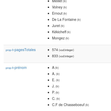
Meillet
(fr)
Volney
(fr)
Ernout
(fr)
De La Fontaine
(fr)
Juret
(fr)
Kékicheff
(fr)
Mongez
(fr)
pagesTotales
574
prop-fr:
(xsd:integer)
833
(xsd:integer)
prénom
A
prop-fr:
(fr)
A.
(fr)
E.
(fr)
J.
(fr)
P.
(fr)
C.
(fr)
C.F de Chasseboeuf
(fr)