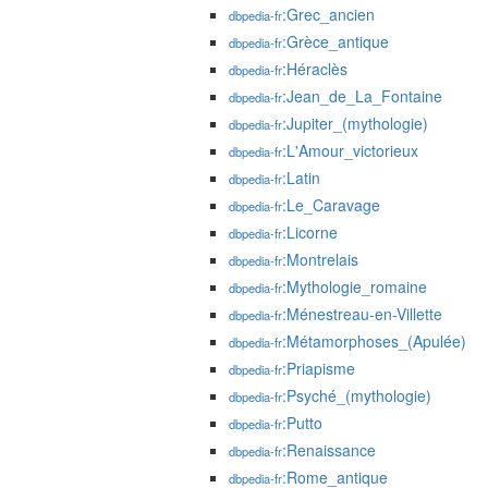
:Grec_ancien
dbpedia-fr
:Grèce_antique
dbpedia-fr
:Héraclès
dbpedia-fr
:Jean_de_La_Fontaine
dbpedia-fr
:Jupiter_(mythologie)
dbpedia-fr
:L'Amour_victorieux
dbpedia-fr
:Latin
dbpedia-fr
:Le_Caravage
dbpedia-fr
:Licorne
dbpedia-fr
:Montrelais
dbpedia-fr
:Mythologie_romaine
dbpedia-fr
:Ménestreau-en-Villette
dbpedia-fr
:Métamorphoses_(Apulée)
dbpedia-fr
:Priapisme
dbpedia-fr
:Psyché_(mythologie)
dbpedia-fr
:Putto
dbpedia-fr
:Renaissance
dbpedia-fr
:Rome_antique
dbpedia-fr