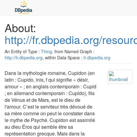
About:
http://fr.dbpedia.org/resou
An Entity of Type :
Thing
, from Named Graph :
http://fr.dbpedia.org
, within Data Space :
fr.dbpedia.org
Dans la mythologie romaine, Cupidon (en
latin : Cupido, inis, f qui signifie « désir,
amour » ; en anglais contemporain : Cupid
; en allemand contemporain : Cupido), fils
de Vénus et de Mars, est le dieu de
l'amour. C’est le serviteur très dévoué de
sa mère comme on peut le constater dans
le mythe de Psyché. Cupidon est assimilé
au dieu Éros qui semble être sa
représentation grecque. Mais dans la