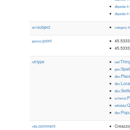
dbpedia-fr
dbpedia-fr
subject
dct:
category-f
point
45.5333
georss:
45.533
type
:Thin
rdf:
owl
:Spat
geo
:Plac
dbo
:Loca
dbo
:Sett
dbo
:P
schema
:
wikidata
:Popu
dbo
comment
Creazzo 
rdfs: