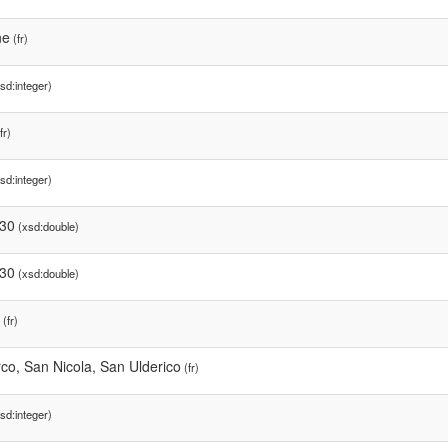
ne
(fr)
sd:integer)
fr)
sd:integer)
30
(xsd:double)
30
(xsd:double)
(fr)
co, San Nicola, San Ulderico
(fr)
sd:integer)