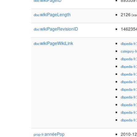
wikiPageID
893559
dbo:
(
wikiPageLength
2126
dbo:
(xs
wikiPageRevisionID
146235
dbo:
wikiPageWikiLink
dbo:
dbpedia-fr
category-f
dbpedia-fr
dbpedia-fr
dbpedia-fr
dbpedia-fr
dbpedia-fr
dbpedia-fr
dbpedia-fr
dbpedia-fr
dbpedia-fr
annéePop
2010-12
prop-fr: