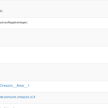
fr)
sd:nonNegativeInteger)
:Creazzo__Area__1
ww.comune.creazzo.vi.it