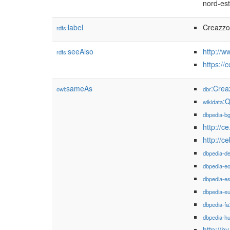
nord-est 
label
Creazzo
rdfs:
seeAlso
http://
rdfs:
https:/
sameAs
:Crea
owl:
dbr
:
wikidata
dbpedia-b
http://c
http://
dbpedia-d
dbpedia-e
dbpedia-e
dbpedia-e
dbpedia-fa
dbpedia-h
http://