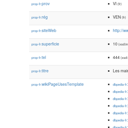
prov
VI
prop-fr:
(fr)
rég
VEN
prop-fr:
(fr)
siteWeb
http://w
prop-fr:
superficie
10
prop-fr:
(xsd:in
tel
444
prop-fr:
(xsd:
titre
Les mair
prop-fr:
wikiPageUsesTemplate
prop-fr:
dbpedia-fr
dbpedia-fr
dbpedia-fr
dbpedia-fr
dbpedia-fr
dbpedia-fr
dbpedia-fr