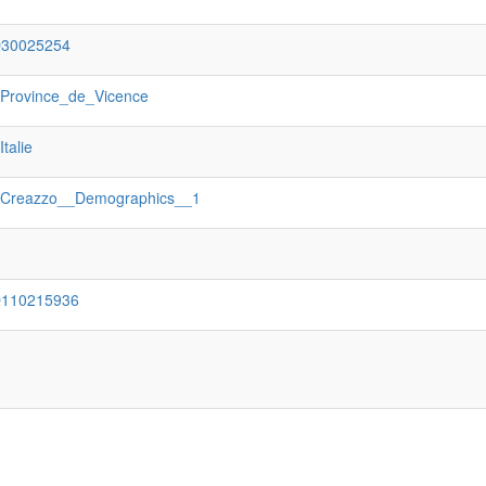
Q30025254
:Province_de_Vicence
:Italie
:Creazzo__Demographics__1
Q110215936