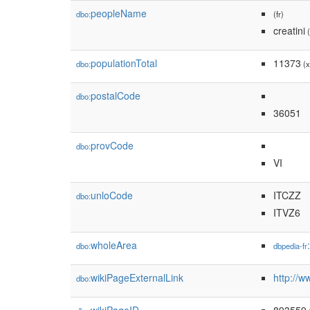
peopleName
dbo:
(fr)
creatini
(
populationTotal
11373
dbo:
(x
postalCode
dbo:
36051
provCode
dbo:
VI
unloCode
ITCZZ
dbo:
ITVZ6
wholeArea
dbo:
dbpedia-fr
wikiPageExternalLink
http://w
dbo: