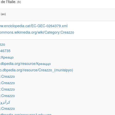
de l'Italie.
(fr)
(en)
www.enciclopedia.cat/EC-GEC-0264379.xml
/commons.wikimedia.org/wiki/Category:Creazzo
zzo
Q46735
:Креацо
g
e.dbpedia.org/resource/Креаццо
ceb.dbpedia.org/resource/Creazzo_(munisipyo)
:Creazzo
e
:Creazzo
o
:Creazzo
s
:Creazzo
u
:کرآتزو
:Creazzo
u
hy.dbpedia.org/resource/Կրեացո