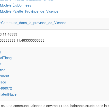
:Modèle:ÉluDonnées
:Modèle:Palette_Province_de_Vicence
:Commune_dans_la_province_de_Vicence
r
3 11.48333
333333333 11.483333333333
g
ialThing
e
tion
lement
lace
Q486972
latedPlace
est une commune italienne d'environ 11 200 habitants située dans la p