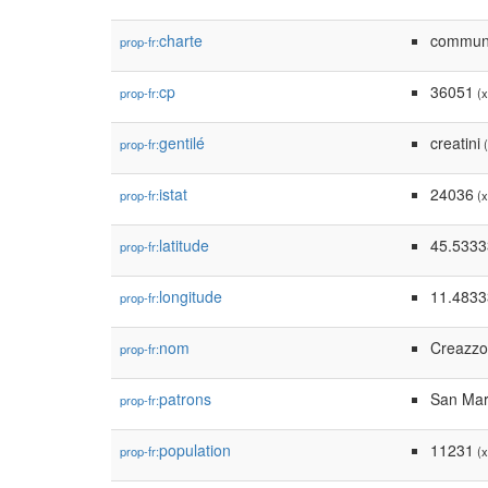
charte
commu
prop-fr:
cp
36051
prop-fr:
(x
gentilé
creatini
prop-fr:
(
istat
24036
prop-fr:
(x
latitude
45.5333
prop-fr:
longitude
11.4833
prop-fr:
nom
Creazzo
prop-fr:
patrons
San Mar
prop-fr:
population
11231
prop-fr:
(x