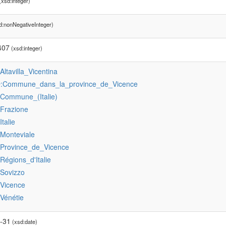
xsd:integer)
d:nonNegativeInteger)
407
(xsd:integer)
:Altavilla_Vicentina
:Commune_dans_la_province_de_Vicence
r
:Commune_(Italie)
:Frazione
:Italie
:Monteviale
:Province_de_Vicence
:Régions_d'Italie
:Sovizzo
:Vicence
:Vénétie
-31
(xsd:date)