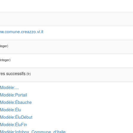
ww.comune.creazzo.vi.it
teger)
integer)
es successifs
(fr)
:Modèle:...
:Modèle:Portail
:Modèle:Ébauche
:Modèle:Élu
:Modèle:ÉluDébut
:Modèle:ÉluFin
:Modèle:Infobox_Commune_d'Italie