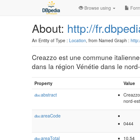
Browse using
Form
About:
http://fr.dbpe
An Entity of Type :
Location
, from Named Graph :
http:
Creazzo est une commune italienne 
dans la région Vénétie dans le nord-es
Property
Value
abstract
Creazzo 
dbo:
nord-est 
areaCode
dbo:
0444
areaTotal
10.54
dbo: