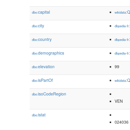
capital
:
dbo:
wikidata
city
dbo:
dbpedia-fr
country
dbo:
dbpedia-fr
demographics
dbo:
dbpedia-fr
elevation
99
dbo:
isPartOf
:
dbo:
wikidata
isoCodeRegion
dbo:
VEN
istat
dbo:
024036