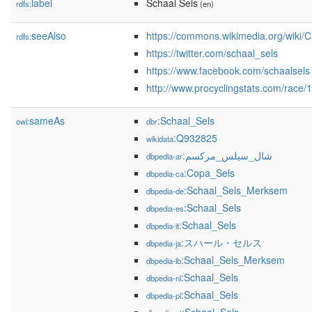
label
Schaal Sels
rdfs:
(en)
seeAlso
https://commons.wikimedia.org/wiki/
rdfs:
https://twitter.com/schaal_sels
https://www.facebook.com/schaalsels
http://www.procyclingstats.com/race
sameAs
:Schaal_Sels
owl:
dbr
:Q932825
wikidata
:شال_سيلس_مركسم
dbpedia-ar
:Copa_Sels
dbpedia-ca
:Schaal_Sels_Merksem
dbpedia-de
:Schaal_Sels
dbpedia-es
:Schaal_Sels
dbpedia-it
:スハール・セルス
dbpedia-ja
:Schaal_Sels_Merksem
dbpedia-lb
:Schaal_Sels
dbpedia-nl
:Schaal_Sels
dbpedia-pl