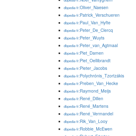
dbpedia-fr
:Oliver_Naesen
dbpedia-fr
:Patrick_Verschueren
dbpedia-fr
:Paul_Van_Hyfte
dbpedia-fr
:Peter_De_Clercq
dbpedia-fr
:Peter_Wuyts
dbpedia-fr
:Peter_van_Agtmaal
dbpedia-fr
:Piet_Damen
dbpedia-fr
:Piet_Oellibrandt
dbpedia-fr
:Pieter_Jacobs
dbpedia-fr
:Polychrónis_Tzortzákis
dbpedia-fr
:Preben_Van_Hecke
dbpedia-fr
:Raymond_Meijs
dbpedia-fr
:René_Dillen
dbpedia-fr
:René_Martens
dbpedia-fr
:René_Vermandel
dbpedia-fr
:Rik_Van_Looy
dbpedia-fr
:Robbie_McEwen
dbpedia-fr