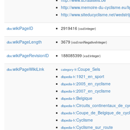
http://www.schaalsels.be
http://www.memoire-du-cyclisme.eu/li
http://www.siteducyclisme.net/wedstr
wikiPageID
2919416
dbo:
(xsd:integer)
wikiPageLength
3679
dbo:
(xsd:nonNegativeInteger)
wikiPageRevisionID
188085399
dbo:
(xsd:integer)
wikiPageWikiLink
:Coupe_Sels
dbo:
category-fr
:1921_en_sport
dbpedia-fr
:2005_en_cyclisme
dbpedia-fr
:2007_en_cyclisme
dbpedia-fr
:Belgique
dbpedia-fr
:Circuits_continentaux_de_cy
dbpedia-fr
:Coupe_de_Belgique_de_cycl
dbpedia-fr
:Cyclisme
dbpedia-fr
:Cyclisme_sur_route
dbpedia-fr