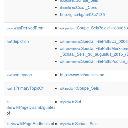
:Schaal_Sels
dbpedia-pt
:Схал_Селс
dbpedia-ru
http://g.co/kg/m/03c7135
wasDerivedFrom
:Coupe_Sels?oldid=188085
prov:
wikipedia-fr
depiction
:Special:FilePath/CJ_0006
foaf:
wiki-commons
:Special:FilePath/Merkse
wiki-commons
_Schaal_Sels,_30_augustus_2015_(E
:Special:FilePath/Podium_
wiki-commons
homepage
http://www.schaalsels.be
foaf:
isPrimaryTopicOf
:Coupe_Sels
foaf:
wikipedia-fr
is
:Sel
dbpedia-fr
wikiPageDisambiguates
dbo:
of
is
wikiPageRedirects
of
:Schaal_Sels
dbo:
dbpedia-fr