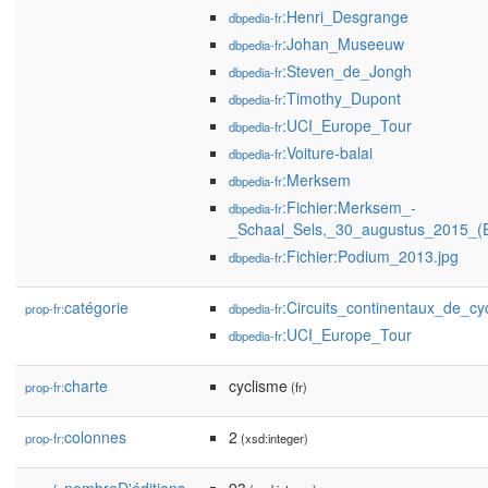
:Henri_Desgrange
dbpedia-fr
:Johan_Museeuw
dbpedia-fr
:Steven_de_Jongh
dbpedia-fr
:Timothy_Dupont
dbpedia-fr
:UCI_Europe_Tour
dbpedia-fr
:Voiture-balai
dbpedia-fr
:Merksem
dbpedia-fr
:Fichier:Merksem_-
dbpedia-fr
_Schaal_Sels,_30_augustus_2015_(
:Fichier:Podium_2013.jpg
dbpedia-fr
catégorie
:Circuits_continentaux_de_cy
prop-fr:
dbpedia-fr
:UCI_Europe_Tour
dbpedia-fr
charte
cyclisme
prop-fr:
(fr)
colonnes
2
prop-fr:
(xsd:integer)