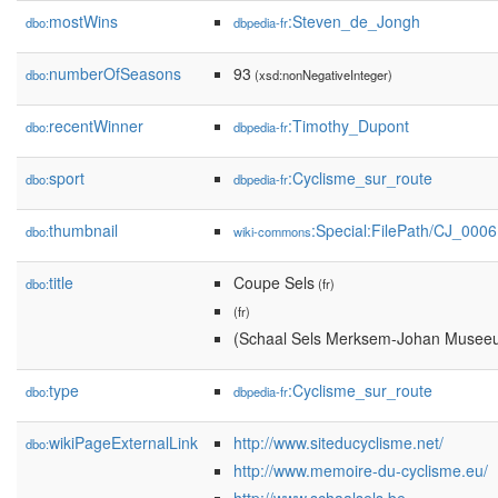
mostWins
:Steven_de_Jongh
dbo:
dbpedia-fr
numberOfSeasons
93
dbo:
(xsd:nonNegativeInteger)
recentWinner
:Timothy_Dupont
dbo:
dbpedia-fr
sport
:Cyclisme_sur_route
dbo:
dbpedia-fr
thumbnail
:Special:FilePath/CJ_000
dbo:
wiki-commons
title
Coupe Sels
dbo:
(fr)
(fr)
(Schaal Sels Merksem-Johan Museeu
type
:Cyclisme_sur_route
dbo:
dbpedia-fr
wikiPageExternalLink
http://www.siteducyclisme.net/
dbo:
http://www.memoire-du-cyclisme.eu/