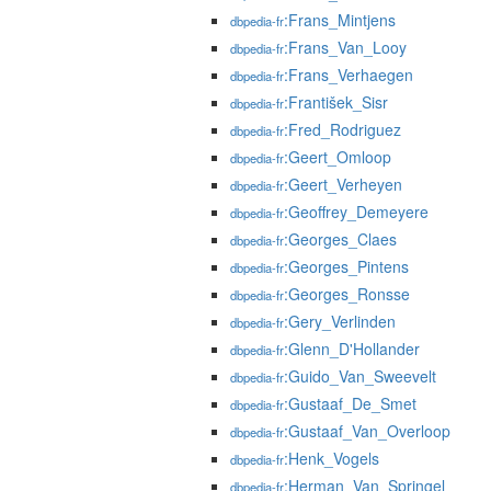
:Frans_Mintjens
dbpedia-fr
:Frans_Van_Looy
dbpedia-fr
:Frans_Verhaegen
dbpedia-fr
:František_Sisr
dbpedia-fr
:Fred_Rodriguez
dbpedia-fr
:Geert_Omloop
dbpedia-fr
:Geert_Verheyen
dbpedia-fr
:Geoffrey_Demeyere
dbpedia-fr
:Georges_Claes
dbpedia-fr
:Georges_Pintens
dbpedia-fr
:Georges_Ronsse
dbpedia-fr
:Gery_Verlinden
dbpedia-fr
:Glenn_D'Hollander
dbpedia-fr
:Guido_Van_Sweevelt
dbpedia-fr
:Gustaaf_De_Smet
dbpedia-fr
:Gustaaf_Van_Overloop
dbpedia-fr
:Henk_Vogels
dbpedia-fr
:Herman_Van_Springel
dbpedia-fr