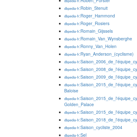
:Robert_Förster
dbpedia-fr
:Robin_Stenuit
dbpedia-fr
:Roger_Hammond
dbpedia-fr
:Roger_Rosiers
dbpedia-fr
:Romain_Gijssels
dbpedia-fr
:Romain_Van_Wynsberghe
dbpedia-fr
:Ronny_Van_Holen
dbpedia-fr
:Ryan_Anderson_(cyclisme)
dbpedia-fr
:Saison_2006_de_l'équipe_cy
dbpedia-fr
:Saison_2008_de_l'équipe_cy
dbpedia-fr
:Saison_2009_de_l'équipe_cyc
dbpedia-fr
:Saison_2015_de_l'équipe_cy
dbpedia-fr
Baloise
:Saison_2015_de_l'équipe_cy
dbpedia-fr
Golden_Palace
:Saison_2015_de_l'équipe_c
dbpedia-fr
:Saison_2018_de_l'équipe_c
dbpedia-fr
:Saison_cycliste_2004
dbpedia-fr
:Sel
dbpedia-fr