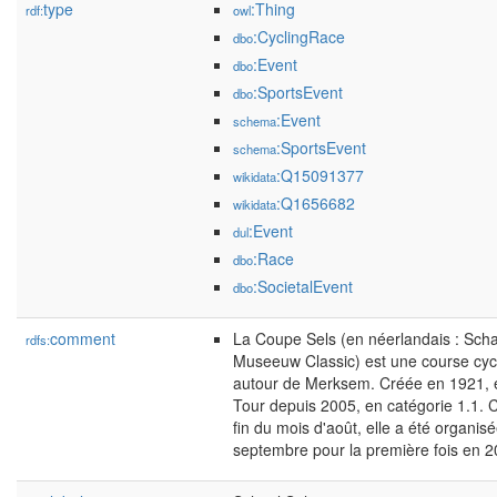
type
:Thing
rdf:
owl
:CyclingRace
dbo
:Event
dbo
:SportsEvent
dbo
:Event
schema
:SportsEvent
schema
:Q15091377
wikidata
:Q1656682
wikidata
:Event
dul
:Race
dbo
:SocietalEvent
dbo
comment
La Coupe Sels (en néerlandais : Sc
rdfs:
Museeuw Classic) est une course cycl
autour de Merksem. Créée en 1921, ell
Tour depuis 2005, en catégorie 1.1. C
fin du mois d'août, elle a été organi
septembre pour la première fois en 2