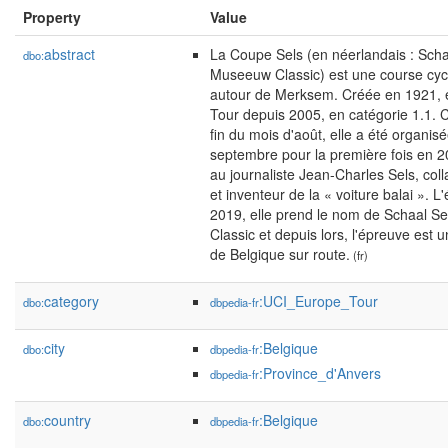
Property
Value
abstract
La Coupe Sels (en néerlandais : Sc
dbo:
Museeuw Classic) est une course cycl
autour de Merksem. Créée en 1921, ell
Tour depuis 2005, en catégorie 1.1. C
fin du mois d'août, elle a été organi
septembre pour la première fois en
au journaliste Jean-Charles Sels, co
et inventeur de la « voiture balai ». 
2019, elle prend le nom de Schaal 
Classic et depuis lors, l'épreuve es
de Belgique sur route.
(fr)
category
:UCI_Europe_Tour
dbo:
dbpedia-fr
city
:Belgique
dbo:
dbpedia-fr
:Province_d'Anvers
dbpedia-fr
country
:Belgique
dbo:
dbpedia-fr