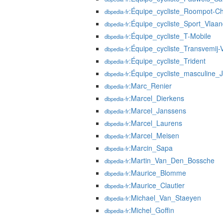
:Équipe_cycliste_Roompot-Ch
dbpedia-fr
:Équipe_cycliste_Sport_Vlaan
dbpedia-fr
:Équipe_cycliste_T-Mobile
dbpedia-fr
:Équipe_cycliste_Transvemij-
dbpedia-fr
:Équipe_cycliste_Trident
dbpedia-fr
:Équipe_cycliste_masculine
dbpedia-fr
:Marc_Renier
dbpedia-fr
:Marcel_Dierkens
dbpedia-fr
:Marcel_Janssens
dbpedia-fr
:Marcel_Laurens
dbpedia-fr
:Marcel_Meisen
dbpedia-fr
:Marcin_Sapa
dbpedia-fr
:Martin_Van_Den_Bossche
dbpedia-fr
:Maurice_Blomme
dbpedia-fr
:Maurice_Clautier
dbpedia-fr
:Michael_Van_Staeyen
dbpedia-fr
:Michel_Goffin
dbpedia-fr