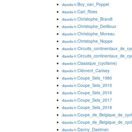
:Boy_van_Poppel
dbpedia-fr
:Carl_Roes
dbpedia-fr
:Christophe_Brandt
dbpedia-fr
:Christophe_Detilloux
dbpedia-fr
:Christophe_Moreau
dbpedia-fr
:Christophe_Noppe
dbpedia-fr
:Circuits_continentaux_de_c
dbpedia-fr
:Circuits_continentaux_de_c
dbpedia-fr
:Classique_(cyclisme)
dbpedia-fr
:Clément_Carisey
dbpedia-fr
:Coupe_Sels_1980
dbpedia-fr
:Coupe_Sels_2015
dbpedia-fr
:Coupe_Sels_2016
dbpedia-fr
:Coupe_Sels_2017
dbpedia-fr
:Coupe_Sels_2018
dbpedia-fr
:Coupe_de_Belgique_de_cyc
dbpedia-fr
:Coupe_de_Belgique_de_cyc
dbpedia-fr
:Danny_Daelman
dbpedia-fr