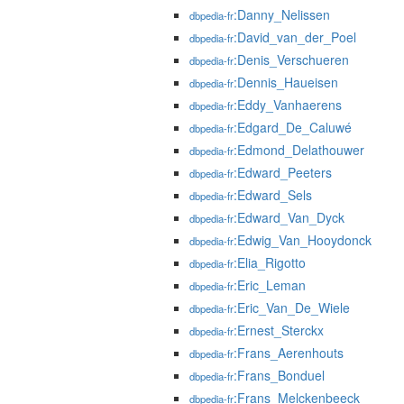
:Danny_Nelissen
dbpedia-fr
:David_van_der_Poel
dbpedia-fr
:Denis_Verschueren
dbpedia-fr
:Dennis_Haueisen
dbpedia-fr
:Eddy_Vanhaerens
dbpedia-fr
:Edgard_De_Caluwé
dbpedia-fr
:Edmond_Delathouwer
dbpedia-fr
:Edward_Peeters
dbpedia-fr
:Edward_Sels
dbpedia-fr
:Edward_Van_Dyck
dbpedia-fr
:Edwig_Van_Hooydonck
dbpedia-fr
:Elia_Rigotto
dbpedia-fr
:Eric_Leman
dbpedia-fr
:Eric_Van_De_Wiele
dbpedia-fr
:Ernest_Sterckx
dbpedia-fr
:Frans_Aerenhouts
dbpedia-fr
:Frans_Bonduel
dbpedia-fr
:Frans_Melckenbeeck
dbpedia-fr