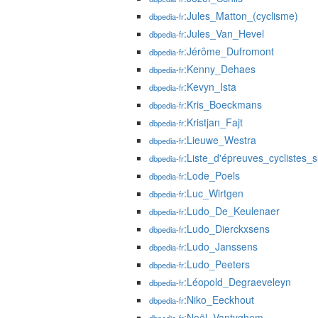
:Jules_Matton_(cyclisme)
dbpedia-fr
:Jules_Van_Hevel
dbpedia-fr
:Jérôme_Dufromont
dbpedia-fr
:Kenny_Dehaes
dbpedia-fr
:Kevyn_Ista
dbpedia-fr
:Kris_Boeckmans
dbpedia-fr
:Kristjan_Fajt
dbpedia-fr
:Lieuwe_Westra
dbpedia-fr
:Liste_d'épreuves_cyclistes_
dbpedia-fr
:Lode_Poels
dbpedia-fr
:Luc_Wirtgen
dbpedia-fr
:Ludo_De_Keulenaer
dbpedia-fr
:Ludo_Dierckxsens
dbpedia-fr
:Ludo_Janssens
dbpedia-fr
:Ludo_Peeters
dbpedia-fr
:Léopold_Degraeveleyn
dbpedia-fr
:Niko_Eeckhout
dbpedia-fr
:Noël_Vantyghem