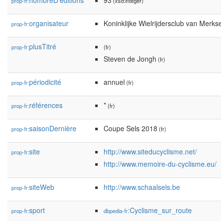
nombreD'éditions
93
prop-fr:
(xsd:integer)
organisateur
Koninklijke Wielrijdersclub van Merk
prop-fr:
plusTitré
prop-fr:
(fr)
Steven de Jongh
(fr)
périodicité
annuel
prop-fr:
(fr)
références
*
prop-fr:
(fr)
saisonDernière
Coupe Sels 2018
prop-fr:
(fr)
site
http://www.siteducyclisme.net/
prop-fr:
http://www.memoire-du-cyclisme.eu/
siteWeb
http://www.schaalsels.be
prop-fr:
sport
:Cyclisme_sur_route
prop-fr:
dbpedia-fr