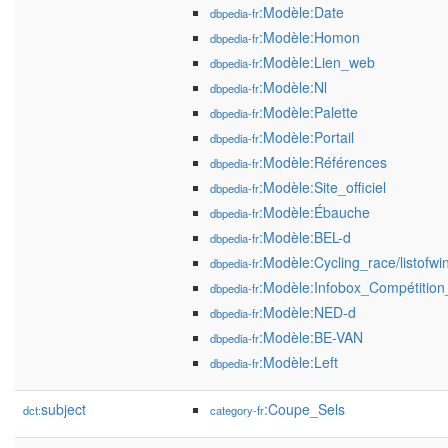
:Modèle:Date
dbpedia-fr
:Modèle:Homon
dbpedia-fr
:Modèle:Lien_web
dbpedia-fr
:Modèle:Nl
dbpedia-fr
:Modèle:Palette
dbpedia-fr
:Modèle:Portail
dbpedia-fr
:Modèle:Références
dbpedia-fr
:Modèle:Site_officiel
dbpedia-fr
:Modèle:Ébauche
dbpedia-fr
:Modèle:BEL-d
dbpedia-fr
:Modèle:Cycling_race/listofwi
dbpedia-fr
:Modèle:Infobox_Compétition
dbpedia-fr
:Modèle:NED-d
dbpedia-fr
:Modèle:BE-VAN
dbpedia-fr
:Modèle:Left
dbpedia-fr
subject
:Coupe_Sels
dct:
category-fr