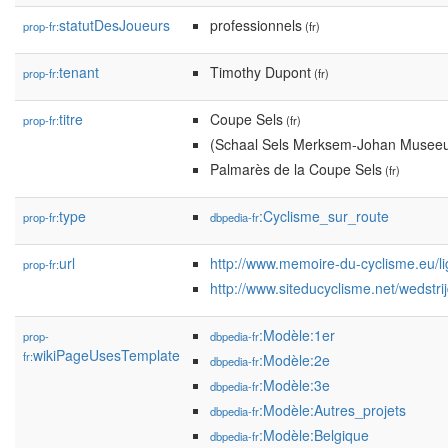
statutDesJoueurs
professionnels
prop-fr:
(fr)
tenant
Timothy Dupont
prop-fr:
(fr)
titre
Coupe Sels
prop-fr:
(fr)
(Schaal Sels Merksem-Johan Museeu
Palmarès de la Coupe Sels
(fr)
type
:Cyclisme_sur_route
prop-fr:
dbpedia-fr
url
http://www.memoire-du-cyclisme.eu/li
prop-fr:
http://www.siteducyclisme.net/wedstr
:Modèle:1er
prop-
dbpedia-fr
wikiPageUsesTemplate
fr:
:Modèle:2e
dbpedia-fr
:Modèle:3e
dbpedia-fr
:Modèle:Autres_projets
dbpedia-fr
:Modèle:Belgique
dbpedia-fr