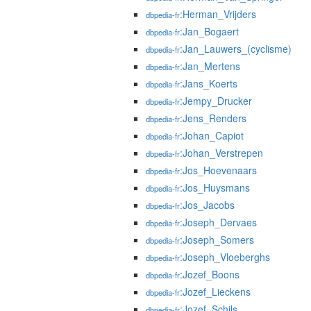
:Herman_Vrijders
dbpedia-fr
:Jan_Bogaert
dbpedia-fr
:Jan_Lauwers_(cyclisme)
dbpedia-fr
:Jan_Mertens
dbpedia-fr
:Jans_Koerts
dbpedia-fr
:Jempy_Drucker
dbpedia-fr
:Jens_Renders
dbpedia-fr
:Johan_Capiot
dbpedia-fr
:Johan_Verstrepen
dbpedia-fr
:Jos_Hoevenaars
dbpedia-fr
:Jos_Huysmans
dbpedia-fr
:Jos_Jacobs
dbpedia-fr
:Joseph_Dervaes
dbpedia-fr
:Joseph_Somers
dbpedia-fr
:Joseph_Vloeberghs
dbpedia-fr
:Jozef_Boons
dbpedia-fr
:Jozef_Lieckens
dbpedia-fr
:Jozef_Schils
dbpedia-fr