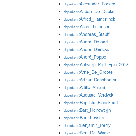
:Alexander_Porsev
dbpedia-fr
:Alfdan_De_Decker
dbpedia-fr
:Alfred_Hamerlinck
dbpedia-fr
:Allan_Johansen
dbpedia-fr
:Andreas_Stauff
dbpedia-fr
:André_Defoort
dbpedia-fr
:André_Dierickx
dbpedia-fr
:André_Poppe
dbpedia-fr
:Antwerp_Port_Epic_2018
dbpedia-fr
:Arne_De_Groote
dbpedia-fr
:Arthur_Decabooter
dbpedia-fr
:Attilio_Viviani
dbpedia-fr
:Auguste_Verdyck
dbpedia-fr
:Baptiste_Planckaert
dbpedia-fr
:Bart_Heirewegh
dbpedia-fr
:Bart_Leysen
dbpedia-fr
:Benjamin_Perry
dbpedia-fr
:Bert_De_Waele
dbpedia-fr