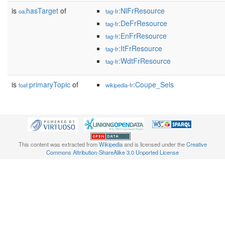
is
hasTarget
of
:NlFrResource
oa:
tag-fr
:DeFrResource
tag-fr
:EnFrResource
tag-fr
:ItFrResource
tag-fr
:WdtFrResource
tag-fr
is
primaryTopic
of
:Coupe_Sels
foaf:
wikipedia-fr
This content was extracted from
Wikipedia
and is licensed under the
Creative
Commons Attribution-ShareAlike 3.0 Unported License