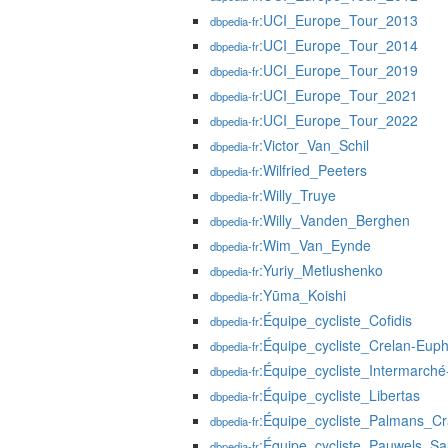
:UCI_Europe_Tour_2013
dbpedia-fr
:UCI_Europe_Tour_2014
dbpedia-fr
:UCI_Europe_Tour_2019
dbpedia-fr
:UCI_Europe_Tour_2021
dbpedia-fr
:UCI_Europe_Tour_2022
dbpedia-fr
:Victor_Van_Schil
dbpedia-fr
:Wilfried_Peeters
dbpedia-fr
:Willy_Truye
dbpedia-fr
:Willy_Vanden_Berghen
dbpedia-fr
:Wim_Van_Eynde
dbpedia-fr
:Yuriy_Metlushenko
dbpedia-fr
:Yūma_Koishi
dbpedia-fr
:Équipe_cycliste_Cofidis
dbpedia-fr
:Équipe_cycliste_Crelan-Eup
dbpedia-fr
:Équipe_cycliste_Intermarch
dbpedia-fr
:Équipe_cycliste_Libertas
dbpedia-fr
:Équipe_cycliste_Palmans_Cr
dbpedia-fr
:Équipe_cycliste_Pauwels_Sa
dbpedia-fr