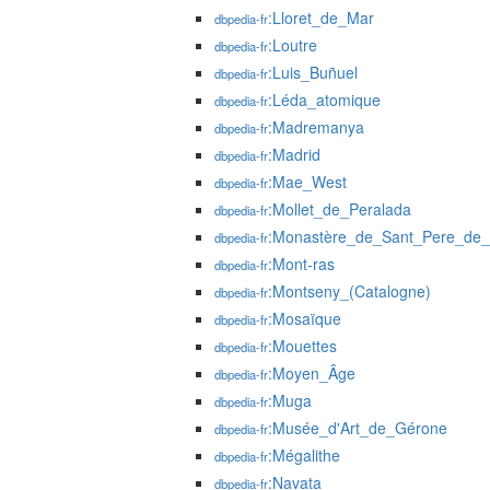
:Lloret_de_Mar
dbpedia-fr
:Loutre
dbpedia-fr
:Luis_Buñuel
dbpedia-fr
:Léda_atomique
dbpedia-fr
:Madremanya
dbpedia-fr
:Madrid
dbpedia-fr
:Mae_West
dbpedia-fr
:Mollet_de_Peralada
dbpedia-fr
:Monastère_de_Sant_Pere_de
dbpedia-fr
:Mont-ras
dbpedia-fr
:Montseny_(Catalogne)
dbpedia-fr
:Mosaïque
dbpedia-fr
:Mouettes
dbpedia-fr
:Moyen_Âge
dbpedia-fr
:Muga
dbpedia-fr
:Musée_d'Art_de_Gérone
dbpedia-fr
:Mégalithe
dbpedia-fr
:Navata
dbpedia-fr