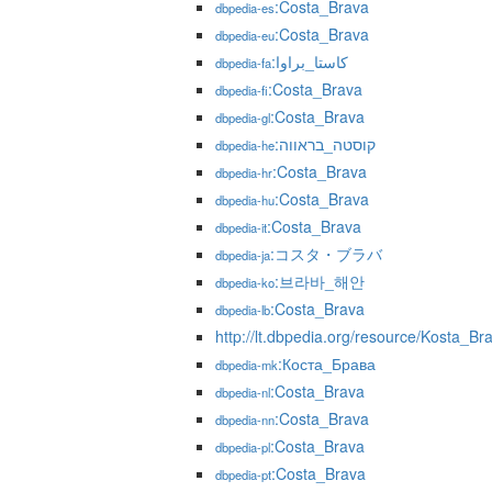
:Costa_Brava
dbpedia-es
:Costa_Brava
dbpedia-eu
:کاستا_براوا
dbpedia-fa
:Costa_Brava
dbpedia-fi
:Costa_Brava
dbpedia-gl
:קוסטה_בראווה
dbpedia-he
:Costa_Brava
dbpedia-hr
:Costa_Brava
dbpedia-hu
:Costa_Brava
dbpedia-it
:コスタ・ブラバ
dbpedia-ja
:브라바_해안
dbpedia-ko
:Costa_Brava
dbpedia-lb
http://lt.dbpedia.org/resource/Kosta_Br
:Коста_Брава
dbpedia-mk
:Costa_Brava
dbpedia-nl
:Costa_Brava
dbpedia-nn
:Costa_Brava
dbpedia-pl
:Costa_Brava
dbpedia-pt