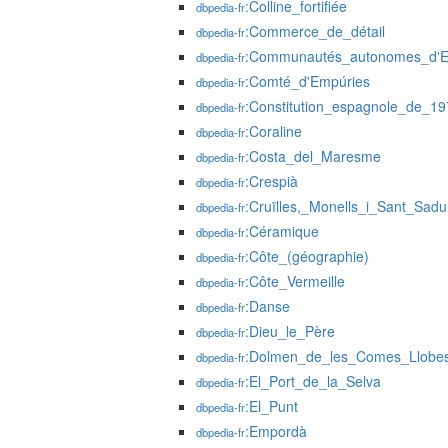
:Colline_fortifiée
dbpedia-fr
:Commerce_de_détail
dbpedia-fr
:Communautés_autonomes_d'
dbpedia-fr
:Comté_d'Empúries
dbpedia-fr
:Constitution_espagnole_de_19
dbpedia-fr
:Coraline
dbpedia-fr
:Costa_del_Maresme
dbpedia-fr
:Crespià
dbpedia-fr
:Cruïlles,_Monells_i_Sant_Sadu
dbpedia-fr
:Céramique
dbpedia-fr
:Côte_(géographie)
dbpedia-fr
:Côte_Vermeille
dbpedia-fr
:Danse
dbpedia-fr
:Dieu_le_Père
dbpedia-fr
:Dolmen_de_les_Comes_Llobes
dbpedia-fr
:El_Port_de_la_Selva
dbpedia-fr
:El_Punt
dbpedia-fr
:Empordà
dbpedia-fr