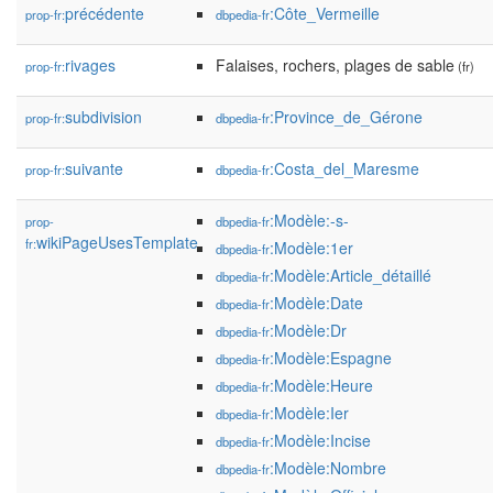
précédente
:Côte_Vermeille
prop-fr:
dbpedia-fr
rivages
Falaises, rochers, plages de sable
prop-fr:
(fr)
subdivision
:Province_de_Gérone
prop-fr:
dbpedia-fr
suivante
:Costa_del_Maresme
prop-fr:
dbpedia-fr
:Modèle:-s-
prop-
dbpedia-fr
wikiPageUsesTemplate
fr:
:Modèle:1er
dbpedia-fr
:Modèle:Article_détaillé
dbpedia-fr
:Modèle:Date
dbpedia-fr
:Modèle:Dr
dbpedia-fr
:Modèle:Espagne
dbpedia-fr
:Modèle:Heure
dbpedia-fr
:Modèle:Ier
dbpedia-fr
:Modèle:Incise
dbpedia-fr
:Modèle:Nombre
dbpedia-fr