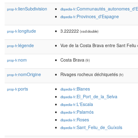
lienSubdivision
:Communautés_autonomes_d'
prop-fr:
dbpedia-fr
:Provinces_d'Espagne
dbpedia-fr
longitude
3.222222
prop-fr:
(xsd:double)
légende
Vue de la Costa Brava entre Sant Feliu
prop-fr:
nom
Costa Brava
prop-fr:
(fr)
nomOrigine
Rivages rocheux déchiquetés
prop-fr:
(fr)
ports
:Blanes
prop-fr:
dbpedia-fr
:El_Port_de_la_Selva
dbpedia-fr
:L'Escala
dbpedia-fr
:Palamós
dbpedia-fr
:Roses
dbpedia-fr
:Sant_Feliu_de_Guíxols
dbpedia-fr