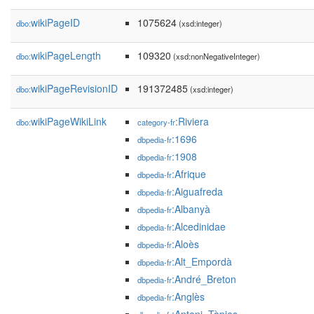
wikiPageID
1075624
dbo:
(xsd:integer)
wikiPageLength
109320
dbo:
(xsd:nonNegativeInteger)
wikiPageRevisionID
191372485
dbo:
(xsd:integer)
wikiPageWikiLink
:Riviera
dbo:
category-fr
:1696
dbpedia-fr
:1908
dbpedia-fr
:Afrique
dbpedia-fr
:Aiguafreda
dbpedia-fr
:Albanyà
dbpedia-fr
:Alcedinidae
dbpedia-fr
:Aloès
dbpedia-fr
:Alt_Empordà
dbpedia-fr
:André_Breton
dbpedia-fr
:Anglès
dbpedia-fr