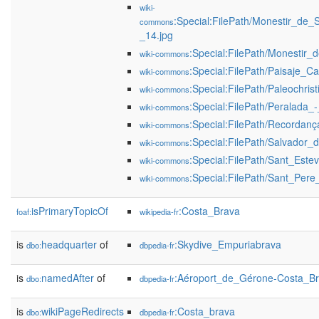
wiki-
:Special:FilePath/Monestir_de
commons
_14.jpg
:Special:FilePath/Monestir_d
wiki-commons
:Special:FilePath/Paisaje_
wiki-commons
:Special:FilePath/Paleochri
wiki-commons
:Special:FilePath/Peralada
wiki-commons
:Special:FilePath/Recordan
wiki-commons
:Special:FilePath/Salvador_
wiki-commons
:Special:FilePath/Sant_Est
wiki-commons
:Special:FilePath/Sant_Per
wiki-commons
isPrimaryTopicOf
:Costa_Brava
foaf:
wikipedia-fr
is
headquarter
of
:Skydive_Empuriabrava
dbo:
dbpedia-fr
is
namedAfter
of
:Aéroport_de_Gérone-Costa_B
dbo:
dbpedia-fr
is
wikiPageRedirects
:Costa_brava
dbo:
dbpedia-fr