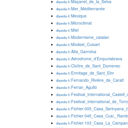
:Maçanet_de_la_Selva
dbpedia-fr
:Mer_Méditerranée
dbpedia-fr
:Mexique
dbpedia-fr
:Microclimat
dbpedia-fr
:Miel
dbpedia-fr
:Modernisme_catalan
dbpedia-fr
:Modest_Cuixart
dbpedia-fr
:Alta_Garrotxa
dbpedia-fr
:Aérodrome_d’Empuriabrava
dbpedia-fr
:Cloître_de_Sant_Domenec
dbpedia-fr
:Ermitage_de_Sant_Elm
dbpedia-fr
:Fernando_Rivière_de_Caralt
dbpedia-fr
:Ferran_Agulló
dbpedia-fr
:Festival_International_Castell
dbpedia-fr
:Festival_international_de_Tor
dbpedia-fr
:Fichier:005_Casa_Serinyana_
dbpedia-fr
:Fichier:045_Casa_Cusí,_Ramb
dbpedia-fr
:Fichier:103_Casa_La_Campana
dbpedia-fr