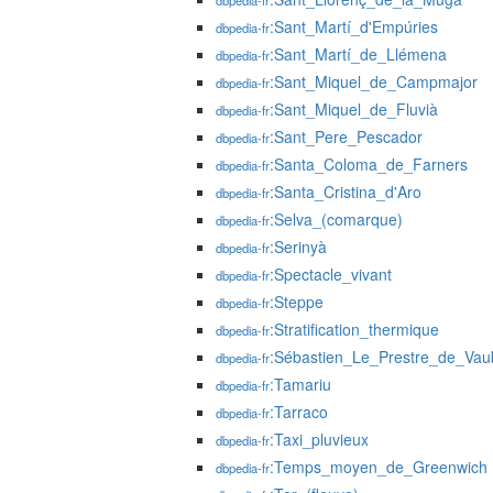
dbpedia-fr
:Sant_Martí_d'Empúries
dbpedia-fr
:Sant_Martí_de_Llémena
dbpedia-fr
:Sant_Miquel_de_Campmajor
dbpedia-fr
:Sant_Miquel_de_Fluvià
dbpedia-fr
:Sant_Pere_Pescador
dbpedia-fr
:Santa_Coloma_de_Farners
dbpedia-fr
:Santa_Cristina_d'Aro
dbpedia-fr
:Selva_(comarque)
dbpedia-fr
:Serinyà
dbpedia-fr
:Spectacle_vivant
dbpedia-fr
:Steppe
dbpedia-fr
:Stratification_thermique
dbpedia-fr
:Sébastien_Le_Prestre_de_Va
dbpedia-fr
:Tamariu
dbpedia-fr
:Tarraco
dbpedia-fr
:Taxi_pluvieux
dbpedia-fr
:Temps_moyen_de_Greenwich
dbpedia-fr