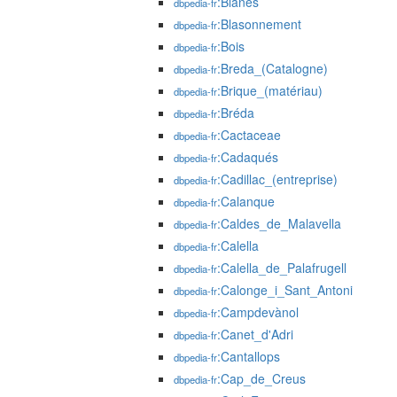
:Blanes
dbpedia-fr
:Blasonnement
dbpedia-fr
:Bois
dbpedia-fr
:Breda_(Catalogne)
dbpedia-fr
:Brique_(matériau)
dbpedia-fr
:Bréda
dbpedia-fr
:Cactaceae
dbpedia-fr
:Cadaqués
dbpedia-fr
:Cadillac_(entreprise)
dbpedia-fr
:Calanque
dbpedia-fr
:Caldes_de_Malavella
dbpedia-fr
:Calella
dbpedia-fr
:Calella_de_Palafrugell
dbpedia-fr
:Calonge_i_Sant_Antoni
dbpedia-fr
:Campdevànol
dbpedia-fr
:Canet_d'Adri
dbpedia-fr
:Cantallops
dbpedia-fr
:Cap_de_Creus
dbpedia-fr