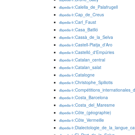
:Calella_de_Palafrugell
dbpedia-fr
:Cap_de_Creus
dbpedia-fr
:Carl_Faust
dbpedia-fr
:Casa_Batlló
dbpedia-fr
:Cassà_de_la_Selva
dbpedia-fr
:Castell-Platja_d'Aro
dbpedia-fr
:Castelló_d'Empúries
dbpedia-fr
:Catalan_central
dbpedia-fr
:Catalan_salat
dbpedia-fr
:Catalogne
dbpedia-fr
:Christophe_Spiliotis
dbpedia-fr
:Compétitions_internationales_d
dbpedia-fr
:Costa_Barcelona
dbpedia-fr
:Costa_del_Maresme
dbpedia-fr
:Côte_(géographie)
dbpedia-fr
:Côte_Vermeille
dbpedia-fr
:Dialectologie_de_la_langue_ca
dbpedia-fr