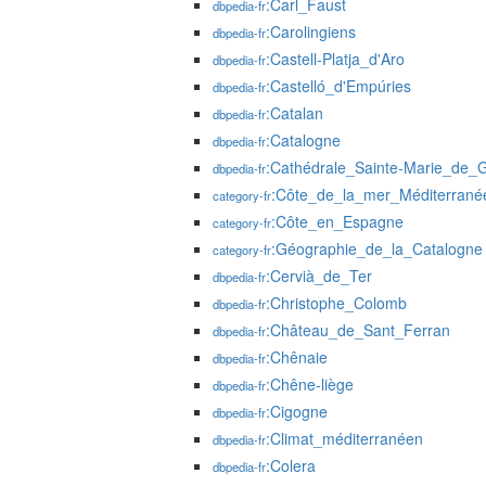
:Carl_Faust
dbpedia-fr
:Carolingiens
dbpedia-fr
:Castell-Platja_d'Aro
dbpedia-fr
:Castelló_d'Empúries
dbpedia-fr
:Catalan
dbpedia-fr
:Catalogne
dbpedia-fr
:Cathédrale_Sainte-Marie_de_
dbpedia-fr
:Côte_de_la_mer_Méditerrané
category-fr
:Côte_en_Espagne
category-fr
:Géographie_de_la_Catalogne
category-fr
:Cervià_de_Ter
dbpedia-fr
:Christophe_Colomb
dbpedia-fr
:Château_de_Sant_Ferran
dbpedia-fr
:Chênaie
dbpedia-fr
:Chêne-liège
dbpedia-fr
:Cigogne
dbpedia-fr
:Climat_méditerranéen
dbpedia-fr
:Colera
dbpedia-fr