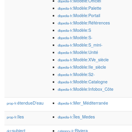
:Modèle:Officiel
dbpedia-fr
:Modèle:Palette
dbpedia-fr
:Modèle:Portail
dbpedia-fr
:Modèle:Références
dbpedia-fr
:Modèle:S
dbpedia-fr
:Modèle:S-
dbpedia-fr
:Modèle:S_mini-
dbpedia-fr
:Modèle:Unité
dbpedia-fr
:Modèle:XVe_siècle
dbpedia-fr
:Modèle:IIe_siècle
dbpedia-fr
:Modèle:S2-
dbpedia-fr
:Modèle:Catalogne
dbpedia-fr
:Modèle:Infobox_Côte
dbpedia-fr
étendueD'eau
:Mer_Méditerranée
prop-fr:
dbpedia-fr
îles
:Îles_Medes
prop-fr:
dbpedia-fr
subject
:Riviera
dct:
category-fr