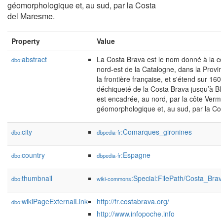
géomorphologique et, au sud, par la Costa
del Maresme.
Property
Value
abstract
La Costa Brava est le nom donné à la c
dbo:
nord-est de la Catalogne, dans la Provi
la frontière française, et s'étend sur 16
déchiqueté de la Costa Brava jusqu’à Bl
est encadrée, au nord, par la côte Verme
géomorphologique et, au sud, par la C
city
:Comarques_gironines
dbo:
dbpedia-fr
country
:Espagne
dbo:
dbpedia-fr
thumbnail
:Special:FilePath/Costa_Br
dbo:
wiki-commons
wikiPageExternalLink
http://fr.costabrava.org/
dbo:
http://www.infopoche.info