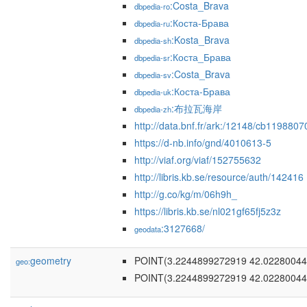
:Costa_Brava
dbpedia-ro
:Коста-Брава
dbpedia-ru
:Kosta_Brava
dbpedia-sh
:Коста_Брава
dbpedia-sr
:Costa_Brava
dbpedia-sv
:Коста-Брава
dbpedia-uk
:布拉瓦海岸
dbpedia-zh
http://data.bnf.fr/ark:/12148/cb11988
https://d-nb.info/gnd/4010613-5
http://viaf.org/viaf/152755632
http://libris.kb.se/resource/auth/142416
http://g.co/kg/m/06h9h_
https://libris.kb.se/nl021gf65fj5z3z
:3127668/
geodata
geometry
POINT(3.2244899272919 42.02280044
geo:
POINT(3.2244899272919 42.02280044