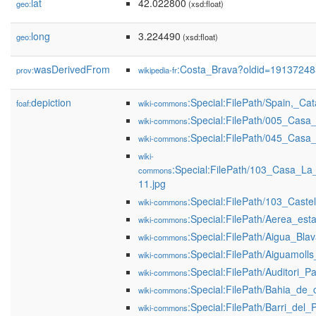
lat
42.022800
geo:
(xsd:float)
long
3.224490
geo:
(xsd:float)
wasDerivedFrom
:Costa_Brava?oldid=1913724
prov:
wikipedia-fr
depiction
:Special:FilePath/Spain,_Ca
foaf:
wiki-commons
:Special:FilePath/005_Cas
wiki-commons
:Special:FilePath/045_Cas
wiki-commons
wiki-
:Special:FilePath/103_Casa_La
commons
11.jpg
:Special:FilePath/103_Caste
wiki-commons
:Special:FilePath/Aerea_es
wiki-commons
:Special:FilePath/Aigua_Bla
wiki-commons
:Special:FilePath/Aiguamoll
wiki-commons
:Special:FilePath/Auditori_P
wiki-commons
:Special:FilePath/Bahia_de
wiki-commons
:Special:FilePath/Barri_del_
wiki-commons