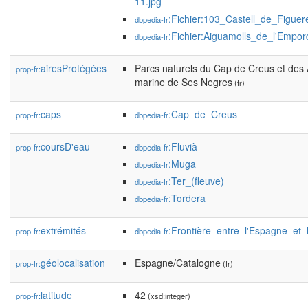
11.jpg
:Fichier:103_Castell_de_Figue
dbpedia-fr
:Fichier:Aiguamolls_de_l'Empor
dbpedia-fr
airesProtégées
Parcs naturels du Cap de Creus et des 
prop-fr:
marine de Ses Negres
(fr)
caps
:Cap_de_Creus
prop-fr:
dbpedia-fr
coursD'eau
:Fluvià
prop-fr:
dbpedia-fr
:Muga
dbpedia-fr
:Ter_(fleuve)
dbpedia-fr
:Tordera
dbpedia-fr
extrémités
:Frontière_entre_l'Espagne_et
prop-fr:
dbpedia-fr
géolocalisation
Espagne/Catalogne
prop-fr:
(fr)
latitude
42
prop-fr:
(xsd:integer)