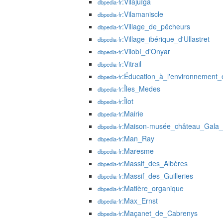
:Vilajuïga
dbpedia-fr
:Vilamaniscle
dbpedia-fr
:Village_de_pêcheurs
dbpedia-fr
:Village_ibérique_d'Ullastret
dbpedia-fr
:Vilobí_d'Onyar
dbpedia-fr
:Vitrail
dbpedia-fr
:Éducation_à_l'environnement
dbpedia-fr
:Îles_Medes
dbpedia-fr
:Îlot
dbpedia-fr
:Mairie
dbpedia-fr
:Maison-musée_château_Gala_
dbpedia-fr
:Man_Ray
dbpedia-fr
:Maresme
dbpedia-fr
:Massif_des_Albères
dbpedia-fr
:Massif_des_Guilleries
dbpedia-fr
:Matière_organique
dbpedia-fr
:Max_Ernst
dbpedia-fr
:Maçanet_de_Cabrenys
dbpedia-fr