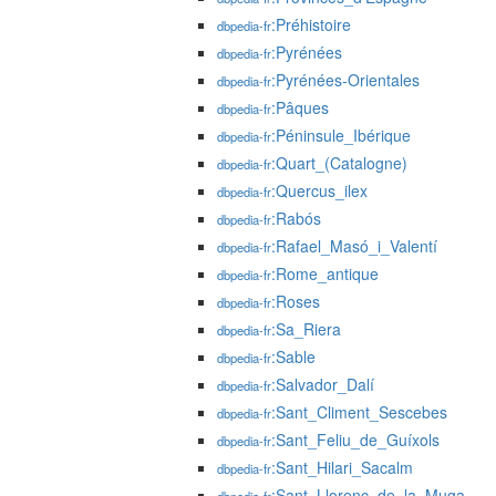
:Préhistoire
dbpedia-fr
:Pyrénées
dbpedia-fr
:Pyrénées-Orientales
dbpedia-fr
:Pâques
dbpedia-fr
:Péninsule_Ibérique
dbpedia-fr
:Quart_(Catalogne)
dbpedia-fr
:Quercus_ilex
dbpedia-fr
:Rabós
dbpedia-fr
:Rafael_Masó_i_Valentí
dbpedia-fr
:Rome_antique
dbpedia-fr
:Roses
dbpedia-fr
:Sa_Riera
dbpedia-fr
:Sable
dbpedia-fr
:Salvador_Dalí
dbpedia-fr
:Sant_Climent_Sescebes
dbpedia-fr
:Sant_Feliu_de_Guíxols
dbpedia-fr
:Sant_Hilari_Sacalm
dbpedia-fr
:Sant_Llorenç_de_la_Muga