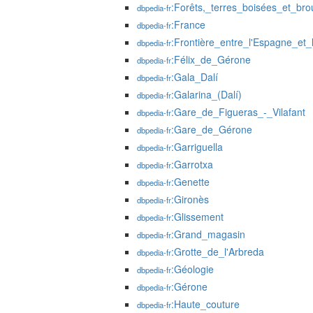
:Forêts,_terres_boisées_et_bro
dbpedia-fr
:France
dbpedia-fr
:Frontière_entre_l'Espagne_et
dbpedia-fr
:Félix_de_Gérone
dbpedia-fr
:Gala_Dalí
dbpedia-fr
:Galarina_(Dalí)
dbpedia-fr
:Gare_de_Figueras_-_Vilafant
dbpedia-fr
:Gare_de_Gérone
dbpedia-fr
:Garriguella
dbpedia-fr
:Garrotxa
dbpedia-fr
:Genette
dbpedia-fr
:Gironès
dbpedia-fr
:Glissement
dbpedia-fr
:Grand_magasin
dbpedia-fr
:Grotte_de_l'Arbreda
dbpedia-fr
:Géologie
dbpedia-fr
:Gérone
dbpedia-fr
:Haute_couture
dbpedia-fr