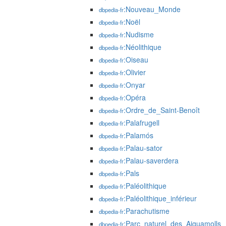
:Nouveau_Monde
dbpedia-fr
:Noël
dbpedia-fr
:Nudisme
dbpedia-fr
:Néolithique
dbpedia-fr
:Oiseau
dbpedia-fr
:Olivier
dbpedia-fr
:Onyar
dbpedia-fr
:Opéra
dbpedia-fr
:Ordre_de_Saint-Benoît
dbpedia-fr
:Palafrugell
dbpedia-fr
:Palamós
dbpedia-fr
:Palau-sator
dbpedia-fr
:Palau-saverdera
dbpedia-fr
:Pals
dbpedia-fr
:Paléolithique
dbpedia-fr
:Paléolithique_inférieur
dbpedia-fr
:Parachutisme
dbpedia-fr
:Parc_naturel_des_Aiguamolls
dbpedia-fr