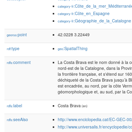
:Côte_de_la_mer_Méditerrané
category-fr
:Côte_en_Espagne
category-fr
:Géographie_de_la_Catalogne
category-fr
point
42.0228 3.22449
georss:
type
:SpatialThing
rdf:
geo
comment
La Costa Brava est le nom donné à la c
rdfs:
nord-est de la Catalogne, dans la Provi
la frontière française, et s'étend sur 16
déchiqueté de la Costa Brava jusqu’à Bl
est encadrée, au nord, par la côte Verme
géomorphologique et, au sud, par la C
label
Costa Brava
rdfs:
(en)
seeAlso
http://www.enciclopedia.cat/EC-GEC-0
rdfs:
http://www.universalis.fr/encyclopedie/c