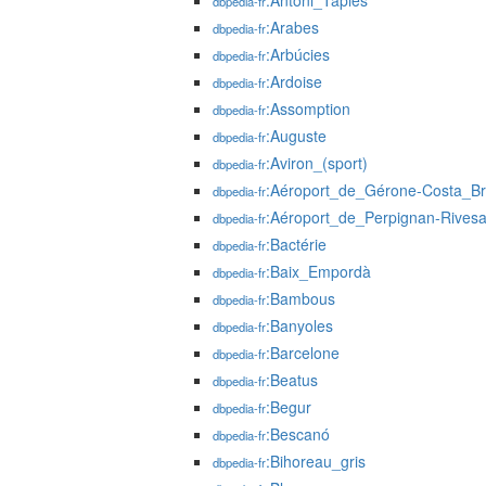
:Antoni_Tàpies
dbpedia-fr
:Arabes
dbpedia-fr
:Arbúcies
dbpedia-fr
:Ardoise
dbpedia-fr
:Assomption
dbpedia-fr
:Auguste
dbpedia-fr
:Aviron_(sport)
dbpedia-fr
:Aéroport_de_Gérone-Costa_B
dbpedia-fr
:Aéroport_de_Perpignan-Rivesa
dbpedia-fr
:Bactérie
dbpedia-fr
:Baix_Empordà
dbpedia-fr
:Bambous
dbpedia-fr
:Banyoles
dbpedia-fr
:Barcelone
dbpedia-fr
:Beatus
dbpedia-fr
:Begur
dbpedia-fr
:Bescanó
dbpedia-fr
:Bihoreau_gris
dbpedia-fr