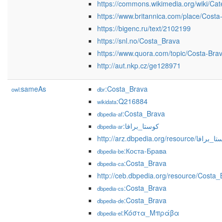
https://commons.wikimedia.org/wiki/Ca
https://www.britannica.com/place/Costa
https://bigenc.ru/text/2102199
https://snl.no/Costa_Brava
https://www.quora.com/topic/Costa-Bra
http://aut.nkp.cz/ge128971
sameAs
:Costa_Brava
owl:
dbr
:Q216884
wikidata
:Costa_Brava
dbpedia-af
:كوستا_برافا
dbpedia-ar
http://arz.dbpedia.org/resource/
:Коста-Брава
dbpedia-be
:Costa_Brava
dbpedia-ca
http://ceb.dbpedia.org/resource/Costa_
:Costa_Brava
dbpedia-cs
:Costa_Brava
dbpedia-de
:Κόστα_Μπράβα
dbpedia-el