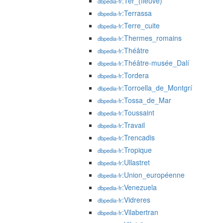
:Ter_(fleuve)
dbpedia-fr
:Terrassa
dbpedia-fr
:Terre_cuite
dbpedia-fr
:Thermes_romains
dbpedia-fr
:Théâtre
dbpedia-fr
:Théâtre-musée_Dalí
dbpedia-fr
:Tordera
dbpedia-fr
:Torroella_de_Montgrí
dbpedia-fr
:Tossa_de_Mar
dbpedia-fr
:Toussaint
dbpedia-fr
:Travail
dbpedia-fr
:Trencadis
dbpedia-fr
:Tropique
dbpedia-fr
:Ullastret
dbpedia-fr
:Union_européenne
dbpedia-fr
:Venezuela
dbpedia-fr
:Vidreres
dbpedia-fr
:Vilabertran
dbpedia-fr