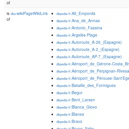
of
is
wikiPageWikiLink
:Alt_Empordà
dbo:
dbpedia-fr
of
:Ana_de_Armas
dbpedia-fr
:Antonio_Fassina
dbpedia-fr
:Argelès-Plage
dbpedia-fr
:Autoroute_A-26_(Espagne)
dbpedia-fr
:Autoroute_A-2_(Espagne)
dbpedia-fr
:Autoroute_AP-7_(Espagne)
dbpedia-fr
:Aéroport_de_Gérone-Costa_B
dbpedia-fr
:Aéroport_de_Perpignan-Rivesa
dbpedia-fr
:Aéroport_de_Pérouse-Sant'Egi
dbpedia-fr
:Bataille_des_Formigues
dbpedia-fr
:Begur
dbpedia-fr
:Bent_Larsen
dbpedia-fr
:Blanca_Giovo
dbpedia-fr
:Blanes
dbpedia-fr
:Bravo
dbpedia-fr
:Bruno_Saby
dbpedia-fr