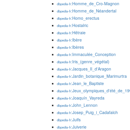
:Homme_de_Cro-Magnon
dbpedia-fr
:Homme_de_Néandertal
dbpedia-fr
:Homo_erectus
dbpedia-fr
:Hostalric
dbpedia-fr
:Hêtraie
dbpedia-fr
:Ibère
dbpedia-fr
:Ibères
dbpedia-fr
:Immaculée_Conception
dbpedia-fr
:Iris_(genre_végétal)
dbpedia-fr
:Jacques_II_d'Aragon
dbpedia-fr
:Jardin_botanique_Marimurtra
dbpedia-fr
:Jean_le_Baptiste
dbpedia-fr
:Jeux_olympiques_d'été_de_19
dbpedia-fr
:Joaquín_Vayreda
dbpedia-fr
:John_Lennon
dbpedia-fr
:Josep_Puig_i_Cadafalch
dbpedia-fr
:Juifs
dbpedia-fr
:Juiverie
dbpedia-fr