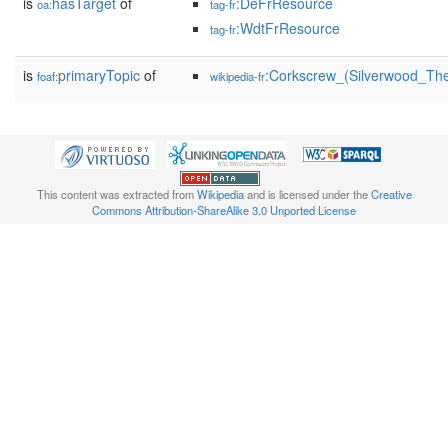
is
hasTarget
of
:DeFrResource
oa:
tag-fr
:WdtFrResource
tag-fr
is
primaryTopic
of
:Corkscrew_(Silverwood_Th
foaf:
wikipedia-fr
This content was extracted from
Wikipedia
and is licensed under the
Creative
Commons Attribution-ShareAlike 3.0 Unported License