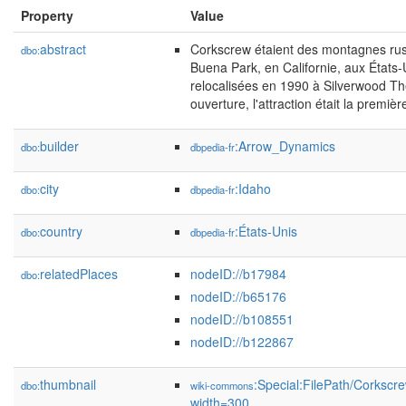
Property
Value
abstract
Corkscrew étaient des montagnes russ
dbo:
Buena Park, en Californie, aux États-
relocalisées en 1990 à Silverwood Th
ouverture, l'attraction était la prem
builder
:Arrow_Dynamics
dbo:
dbpedia-fr
city
:Idaho
dbo:
dbpedia-fr
country
:États-Unis
dbo:
dbpedia-fr
relatedPlaces
nodeID://b17984
dbo:
nodeID://b65176
nodeID://b108551
nodeID://b122867
thumbnail
:Special:FilePath/Corksc
dbo:
wiki-commons
width=300