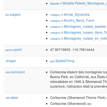
:Modèle:Palette_Montagnes_
dbpedia-fr
subject
:Arrow_Dynamics
dct:
category-fr
:Knott's_Berry_Farm
category-fr
:Montagnes_russes_assises
category-fr
:Montagnes_russes_dans_l'
category-fr
:Montagnes_russes_en_mét
category-fr
point
47.90715833 -116.70814444
georss:
type
:SpatialThing
rdf:
geo
comment
Corkscrew étaient des montagnes russ
rdfs:
Buena Park, en Californie, aux États-
relocalisées en 1990 à Silverwood Th
ouverture, l'attraction était la prem
label
Corkscrew (Silverwood Theme Park)
rdfs:
(
Corkscrew (Silverwood)
(de)