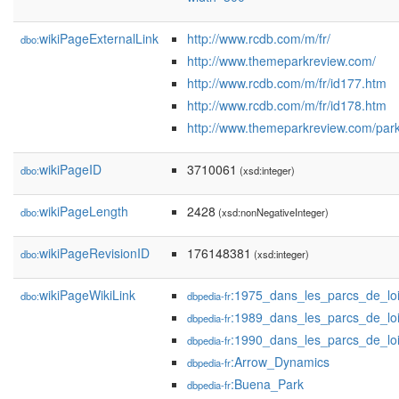
wikiPageExternalLink
http://www.rcdb.com/m/fr/
dbo:
http://www.themeparkreview.com/
http://www.rcdb.com/m/fr/id177.htm
http://www.rcdb.com/m/fr/id178.htm
http://www.themeparkreview.com/pa
wikiPageID
3710061
dbo:
(xsd:integer)
wikiPageLength
2428
dbo:
(xsd:nonNegativeInteger)
wikiPageRevisionID
176148381
dbo:
(xsd:integer)
wikiPageWikiLink
:1975_dans_les_parcs_de_loi
dbo:
dbpedia-fr
:1989_dans_les_parcs_de_loi
dbpedia-fr
:1990_dans_les_parcs_de_loi
dbpedia-fr
:Arrow_Dynamics
dbpedia-fr
:Buena_Park
dbpedia-fr