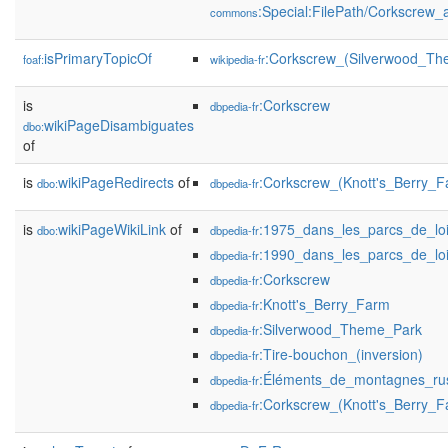
:Special:FilePath/Corkscrew
commons
isPrimaryTopicOf
:Corkscrew_(Silverwood_Th
foaf:
wikipedia-fr
is
:Corkscrew
dbpedia-fr
wikiPageDisambiguates
dbo:
of
is
wikiPageRedirects
of
:Corkscrew_(Knott's_Berry_F
dbo:
dbpedia-fr
is
wikiPageWikiLink
of
:1975_dans_les_parcs_de_loi
dbo:
dbpedia-fr
:1990_dans_les_parcs_de_loi
dbpedia-fr
:Corkscrew
dbpedia-fr
:Knott's_Berry_Farm
dbpedia-fr
:Silverwood_Theme_Park
dbpedia-fr
:Tire-bouchon_(inversion)
dbpedia-fr
:Éléments_de_montagnes_ru
dbpedia-fr
:Corkscrew_(Knott's_Berry_F
dbpedia-fr