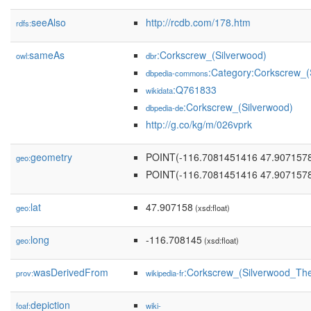
seeAlso
http://rcdb.com/178.htm
rdfs:
sameAs
:Corkscrew_(Silverwood)
owl:
dbr
:Category:Corkscrew_
dbpedia-commons
:Q761833
wikidata
:Corkscrew_(Silverwood)
dbpedia-de
http://g.co/kg/m/026vprk
geometry
POINT(-116.7081451416 47.907157
geo:
POINT(-116.7081451416 47.907157
lat
47.907158
geo:
(xsd:float)
long
-116.708145
geo:
(xsd:float)
wasDerivedFrom
:Corkscrew_(Silverwood_T
prov:
wikipedia-fr
depiction
foaf:
wiki-