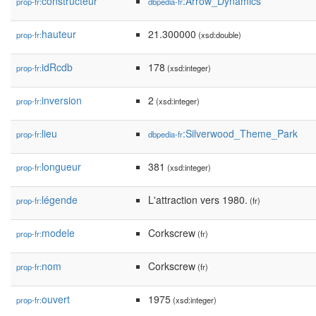
constructeur
:Arrow_Dynamics
prop-fr:
dbpedia-fr
hauteur
21.300000
prop-fr:
(xsd:double)
idRcdb
178
prop-fr:
(xsd:integer)
inversion
2
prop-fr:
(xsd:integer)
lieu
:Silverwood_Theme_Park
prop-fr:
dbpedia-fr
longueur
381
prop-fr:
(xsd:integer)
légende
L'attraction vers 1980.
prop-fr:
(fr)
modele
Corkscrew
prop-fr:
(fr)
nom
Corkscrew
prop-fr:
(fr)
ouvert
1975
prop-fr:
(xsd:integer)