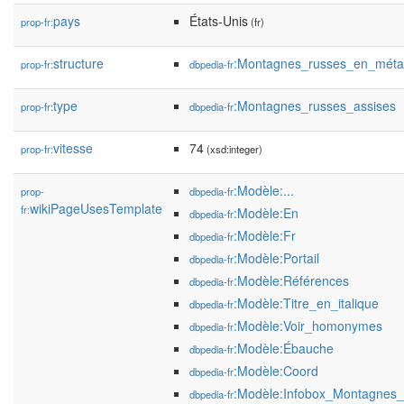
pays
États-Unis
prop-fr:
(fr)
structure
:Montagnes_russes_en_méta
prop-fr:
dbpedia-fr
type
:Montagnes_russes_assises
prop-fr:
dbpedia-fr
vitesse
74
prop-fr:
(xsd:integer)
:Modèle:...
prop-
dbpedia-fr
wikiPageUsesTemplate
fr:
:Modèle:En
dbpedia-fr
:Modèle:Fr
dbpedia-fr
:Modèle:Portail
dbpedia-fr
:Modèle:Références
dbpedia-fr
:Modèle:Titre_en_italique
dbpedia-fr
:Modèle:Voir_homonymes
dbpedia-fr
:Modèle:Ébauche
dbpedia-fr
:Modèle:Coord
dbpedia-fr
:Modèle:Infobox_Montagnes_
dbpedia-fr