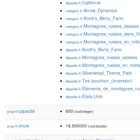
:Californie
dbpedia-fr
:Arrow_Dynamics
category-fr
:Knott's_Berry_Farm
category-fr
:Montagnes_russes_assises
category-fr
:Montagnes_russes_dans_l'
category-fr
:Montagnes_russes_en_mét
category-fr
:Knott's_Berry_Farm
dbpedia-fr
:Montagnes_russes_assises
dbpedia-fr
:Montagnes_russes_en_méta
dbpedia-fr
:Silverwood_Theme_Park
dbpedia-fr
:Tire-bouchon_(inversion)
dbpedia-fr
:Éléments_de_montagnes_ru
dbpedia-fr
:États-Unis
dbpedia-fr
capacité
600
prop-fr:
(xsd:integer)
chute
18.900000
prop-fr:
(xsd:double)