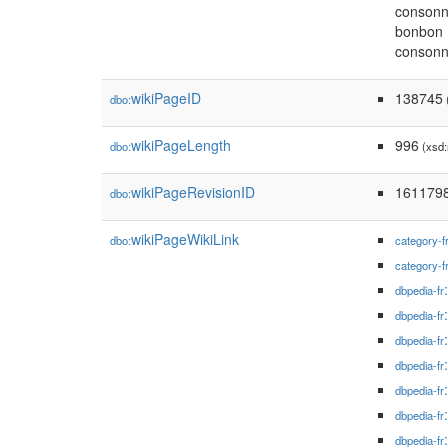
consonne
bonbon »
consonne
wikiPageID
138745
dbo:
(
wikiPageLength
996
dbo:
(xsd:
wikiPageRevisionID
161179
dbo:
wikiPageWikiLink
dbo:
category-f
category-f
dbpedia-fr
dbpedia-fr
dbpedia-fr
dbpedia-fr
dbpedia-fr
dbpedia-fr
dbpedia-fr