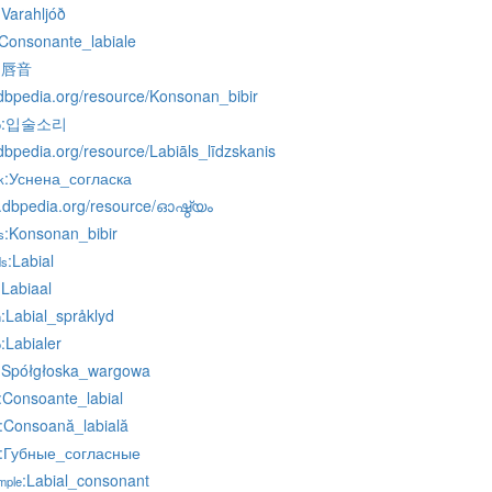
:Varahljóð
:Consonante_labiale
:唇音
v.dbpedia.org/resource/Konsonan_bibir
:입술소리
o
v.dbpedia.org/resource/Labiāls_līdzskanis
:Уснена_согласка
k
l.dbpedia.org/resource/ഓഷ്ഠ്യം
:Konsonan_bibir
s
:Labial
ds
:Labiaal
:Labial_språklyd
n
:Labialer
o
:Spółgłoska_wargowa
:Consoante_labial
:Consoană_labială
:Губные_согласные
:Labial_consonant
mple