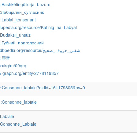
:Bashkëtingëllorja_buzore
q
:Лабијални_сугласник
:Labial_konsonant
v
l.dbpedia.org/resource/Katinig_na_Labyal
:Dudaksıl_ünsüz
:Губний_приголосний
k
http://ur.dbpedia.org/resource/شفتی_حروف_صحیح
:唇音
h
.co/kg/m/09qrq
a-graph.org/entity/2778119357
:Consonne_labiale?oldid=161179805&ns=0
r
:Consonne_labiale
r
:Labiale
:Consonne_Labiale