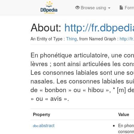
Browse using
Form
About:
http://fr.dbpe
An Entity of Type :
Thing
, from Named Graph :
http://f
En phonétique articulatoire, une co
lèvres ; sont ainsi articulées les con
Les consonnes labiales sont une sou
nasales. Les consonnes labiales suiva
de « bonbon » ou « hibou », * [m] de «
» ou « avis ».
Property
Value
abstract
En phoné
dbo:
consonne