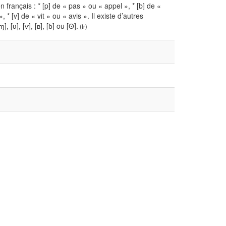
rançais : * [p] de « pas » ou « appel », * [b] de «
* [v] de « vit » ou « avis ». Il existe d’autres
[ʋ], [ⱱ], [ʙ], [ɓ] ou [ʘ].
(fr)