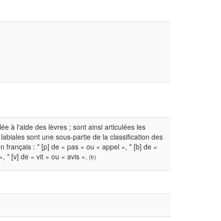
 à l'aide des lèvres ; sont ainsi articulées les
 labiales sont une sous-partie de la classification des
rançais : * [p] de « pas » ou « appel », * [b] de «
 * [v] de « vit » ou « avis ».
(fr)