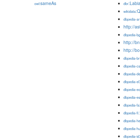
sameAs
:Labi
owl:
dbr
:
wikidata
dbpedia-ar
http://a
dbpedia-b
http://bn
http://b
dbpedia-br
dbpedia-c
dbpedia-d
dbpedia-el
dbpedia-e
dbpedia-e
dbpedia-fa
dbpedia-fi
dbpedia-h
dbpedia-h
dbpedia-id