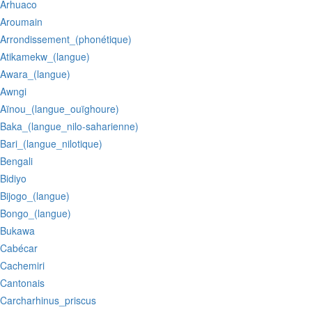
:Arhuaco
:Aroumain
:Arrondissement_(phonétique)
:Atikamekw_(langue)
:Awara_(langue)
:Awngi
:Aïnou_(langue_ouïghoure)
:Baka_(langue_nilo-saharienne)
:Bari_(langue_nilotique)
:Bengali
:Bidiyo
:Bijogo_(langue)
:Bongo_(langue)
:Bukawa
:Cabécar
:Cachemiri
:Cantonais
:Carcharhinus_priscus