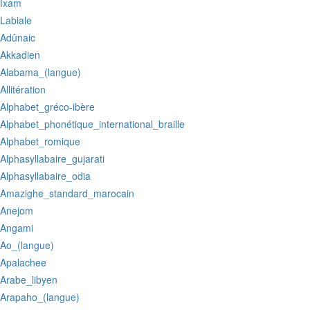
:ǀxam
:Labiale
:Adûnaic
:Akkadien
:Alabama_(langue)
:Allitération
:Alphabet_gréco-ibère
:Alphabet_phonétique_international_braille
:Alphabet_romique
:Alphasyllabaire_gujarati
:Alphasyllabaire_odia
:Amazighe_standard_marocain
:Anejom
:Angami
:Ao_(langue)
:Apalachee
:Arabe_libyen
:Arapaho_(langue)