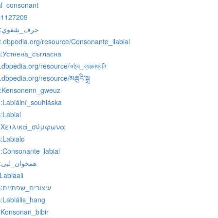
al_consonant
Q1127209
:حرف_شفوي
st.dbpedia.org/resource/Consonante_llabial
:Устнена_съгласна
g
.dbpedia.org/resource/ওষ্ঠ্য_ব্যঞ্জনধ্বনি
o.dbpedia.org/resource/མཆུའི་སྒྲ
:Kensonenn_gweuz
:Labiální_souhláska
s
:Labial
e
:Χειλικά_σύμφωνα
:Labialo
o
:Consonante_labial
s
:همخوان_لبی
:Labiaali
:עיצורים_שפתיים
e
:Labiális_hang
u
:Konsonan_bibir