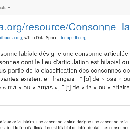
ats
dia.org/resource/Consonne_la
r.dbpedia.org
, within Data Space :
fr.dbpedia.org
nsonne labiale désigne une consonne articulée 
sonnes dont le lieu d'articulation est bilabial ou
s-partie de la classification des consonnes ob
ntes existent en français : * [p] de « pas » ou 
 ma » ou « amas », * [f] de « fa » ou « affaire »
tique articulatoire, une consonne labiale désigne une consonne articulée
s dont le lieu d'articulation est bilabial ou labio-dental. Les consonnes