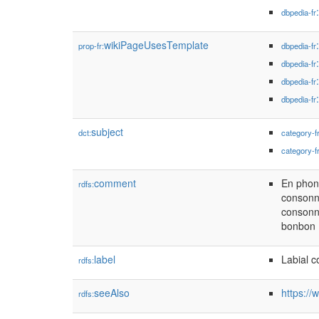
dbpedia-fr
wikiPageUsesTemplate
prop-fr:
dbpedia-fr
dbpedia-fr
dbpedia-fr
dbpedia-fr
subject
dct:
category-f
category-f
comment
En phoné
rdfs:
consonne
consonne
bonbon »
label
Labial 
rdfs:
seeAlso
https://
rdfs: