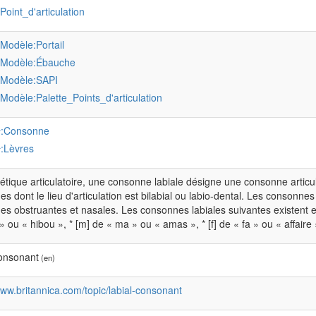
:Point_d'articulation
:Modèle:Portail
:Modèle:Ébauche
:Modèle:SAPI
:Modèle:Palette_Points_d'articulation
:Consonne
r
:Lèvres
r
tique articulatoire, une consonne labiale désigne une consonne articulée
s dont le lieu d'articulation est bilabial ou labio-dental. Les consonnes
s obstruantes et nasales. Les consonnes labiales suivantes existent en f
 ou « hibou », * [m] de « ma » ou « amas », * [f] de « fa » ou « affaire »,
consonant
(en)
www.britannica.com/topic/labial-consonant