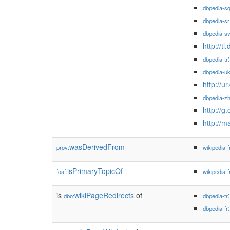
dbpedia-s
dbpedia-sr
dbpedia-s
http://t
dbpedia-tr
dbpedia-u
dbpedia-z
http://g
http://m
wasDerivedFrom
prov:
wikipedia-f
isPrimaryTopicOf
foaf:
wikipedia-f
is
wikiPageRedirects
of
dbo:
dbpedia-fr
dbpedia-fr