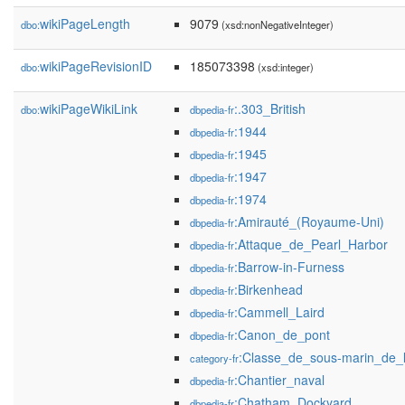
wikiPageLength
9079
dbo:
(xsd:nonNegativeInteger)
wikiPageRevisionID
185073398
dbo:
(xsd:integer)
wikiPageWikiLink
:.303_British
dbo:
dbpedia-fr
:1944
dbpedia-fr
:1945
dbpedia-fr
:1947
dbpedia-fr
:1974
dbpedia-fr
:Amirauté_(Royaume-Uni)
dbpedia-fr
:Attaque_de_Pearl_Harbor
dbpedia-fr
:Barrow-in-Furness
dbpedia-fr
:Birkenhead
dbpedia-fr
:Cammell_Laird
dbpedia-fr
:Canon_de_pont
dbpedia-fr
:Classe_de_sous-marin_de_
category-fr
:Chantier_naval
dbpedia-fr
:Chatham_Dockyard
dbpedia-fr