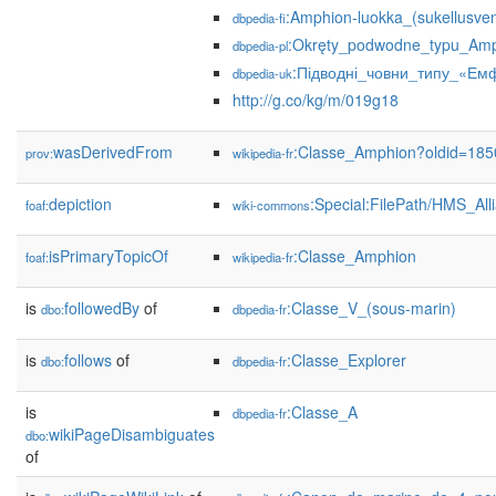
:Amphion-luokka_(sukellusve
dbpedia-fi
:Okręty_podwodne_typu_Am
dbpedia-pl
:Підводні_човни_типу_«Ем
dbpedia-uk
http://g.co/kg/m/019g18
wasDerivedFrom
:Classe_Amphion?oldid=18
prov:
wikipedia-fr
depiction
:Special:FilePath/HMS_All
foaf:
wiki-commons
isPrimaryTopicOf
:Classe_Amphion
foaf:
wikipedia-fr
is
followedBy
of
:Classe_V_(sous-marin)
dbo:
dbpedia-fr
is
follows
of
:Classe_Explorer
dbo:
dbpedia-fr
is
:Classe_A
dbpedia-fr
wikiPageDisambiguates
dbo:
of