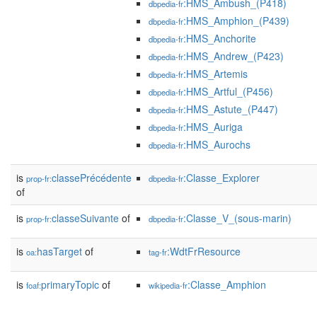
:HMS_Ambush_(P418)
dbpedia-fr
:HMS_Amphion_(P439)
dbpedia-fr
:HMS_Anchorite
dbpedia-fr
:HMS_Andrew_(P423)
dbpedia-fr
:HMS_Artemis
dbpedia-fr
:HMS_Artful_(P456)
dbpedia-fr
:HMS_Astute_(P447)
dbpedia-fr
:HMS_Auriga
dbpedia-fr
:HMS_Aurochs
dbpedia-fr
is
classePrécédente
:Classe_Explorer
prop-fr:
dbpedia-fr
of
is
classeSuivante
of
:Classe_V_(sous-marin)
prop-fr:
dbpedia-fr
is
hasTarget
of
:WdtFrResource
oa:
tag-fr
is
primaryTopic
of
:Classe_Amphion
foaf:
wikipedia-fr