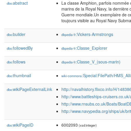
abstract
La classe Amphion, parfois nommée c
dbo:
marins de la Royal Navy, la dernière
Guerre mondiale.Un exemplaire de cet
toujours visible au Royal Navy Subm
builder
:Vickers-Armstrongs
dbo:
dbpedia-fr
followedBy
:Classe_Explorer
dbo:
dbpedia-fr
follows
:Classe_V_(sous-marin)
dbo:
dbpedia-fr
thumbnail
:Special:FilePath/HMS_Al
dbo:
wiki-commons
wikiPageExternalLink
http://navalhistory.flixco.info/H/148
dbo:
http://www.battleships-cruisers.co.u
http://www.rnsubs.co.uk/Boats/BoatD
http://www.navypedia.org/ships/uk/br
wikiPageID
6002093
dbo:
(xsd:integer)