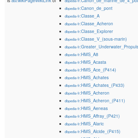
is
wikiPageWikiLink
of
:Canon_de_marine_de_4_pou
dbo:
dbpedia-fr
:Canon_de_pont
dbpedia-fr
:Classe_A
dbpedia-fr
:Classe_Acheron
dbpedia-fr
:Classe_Explorer
dbpedia-fr
:Classe_V_(sous-marin)
dbpedia-fr
:Greater_Underwater_Propu
dbpedia-fr
:HMS_A8
dbpedia-fr
:HMS_Acasta
dbpedia-fr
:HMS_Ace_(P414)
dbpedia-fr
:HMS_Achates
dbpedia-fr
:HMS_Achates_(P433)
dbpedia-fr
:HMS_Acheron
dbpedia-fr
:HMS_Acheron_(P411)
dbpedia-fr
:HMS_Aeneas
dbpedia-fr
:HMS_Affray_(P421)
dbpedia-fr
:HMS_Alaric
dbpedia-fr
:HMS_Alcide_(P415)
dbpedia-fr