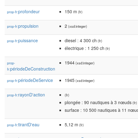
profondeur
150 m
prop-fr:
(fr)
propulsion
2
prop-fr:
(xsd:integer)
puissance
diesel : 4 300 ch
prop-fr:
(fr)
électrique : 1 250 ch
(fr)
1944
prop-
(xsd:integer)
périodeDeConstruction
fr:
périodeDeService
1945
prop-fr:
(xsd:integer)
rayonD'action
prop-fr:
(fr)
plongée : 90 nautiques à 3 nœuds
(fr)
surface : 10 500 nautiques à 11 nœu
tirantD'eau
5,12 m
prop-fr:
(fr)