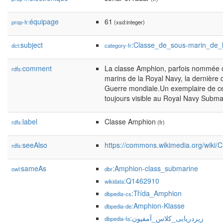
équipage
61
prop-fr:
(xsd:integer)
subject
:Classe_de_sous-marin_de_
dct:
category-fr
comment
La classe Amphion, parfois nommée c
rdfs:
marins de la Royal Navy, la dernière
Guerre mondiale.Un exemplaire de cet
toujours visible au Royal Navy Subm
label
Classe Amphion
rdfs:
(fr)
seeAlso
https://commons.wikimedia.org/wiki
rdfs:
sameAs
:Amphion-class_submarine
owl:
dbr
:Q1462910
wikidata
:Třída_Amphion
dbpedia-cs
:Amphion-Klasse
dbpedia-de
:زیردریایی_کلاس_آمفیون
dbpedia-fa