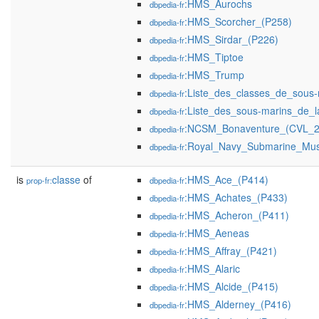
:HMS_Aurochs
dbpedia-fr
:HMS_Scorcher_(P258)
dbpedia-fr
:HMS_Sirdar_(P226)
dbpedia-fr
:HMS_Tiptoe
dbpedia-fr
:HMS_Trump
dbpedia-fr
:Liste_des_classes_de_sous
dbpedia-fr
:Liste_des_sous-marins_de_
dbpedia-fr
:NCSM_Bonaventure_(CVL_2
dbpedia-fr
:Royal_Navy_Submarine_Mu
dbpedia-fr
is
classe
of
:HMS_Ace_(P414)
prop-fr:
dbpedia-fr
:HMS_Achates_(P433)
dbpedia-fr
:HMS_Acheron_(P411)
dbpedia-fr
:HMS_Aeneas
dbpedia-fr
:HMS_Affray_(P421)
dbpedia-fr
:HMS_Alaric
dbpedia-fr
:HMS_Alcide_(P415)
dbpedia-fr
:HMS_Alderney_(P416)
dbpedia-fr