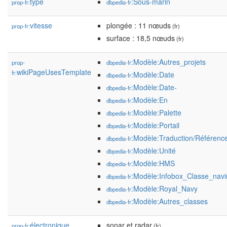
type
:Sous-marin
prop-fr:
dbpedia-fr
vitesse
plongée : 11 nœuds
prop-fr:
(fr)
surface : 18,5 nœuds
(fr)
:Modèle:Autres_projets
prop-
dbpedia-fr
wikiPageUsesTemplate
fr:
:Modèle:Date
dbpedia-fr
:Modèle:Date-
dbpedia-fr
:Modèle:En
dbpedia-fr
:Modèle:Palette
dbpedia-fr
:Modèle:Portail
dbpedia-fr
:Modèle:Traduction/Référenc
dbpedia-fr
:Modèle:Unité
dbpedia-fr
:Modèle:HMS
dbpedia-fr
:Modèle:Infobox_Classe_nav
dbpedia-fr
:Modèle:Royal_Navy
dbpedia-fr
:Modèle:Autres_classes
dbpedia-fr
électronique
sonar et radar
prop-fr:
(fr)