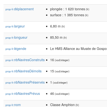
déplacement
plongée : 1 620 tonnes
prop-fr:
(fr)
surface : 1 385 tonnes
(fr)
largeur
6,80 m
prop-fr:
(fr)
longueur
85,50 m
prop-fr:
(fr)
légende
Le HMS Alliance au Musée de Gospo
prop-fr:
nbNaviresConstruits
16
prop-fr:
(xsd:integer)
nbNaviresDémolis
15
prop-fr:
(xsd:integer)
nbNaviresPréservés
1
prop-fr:
(xsd:integer)
nbNaviresPrévus
46
prop-fr:
(xsd:integer)
nom
Classe Amphion
prop-fr:
(fr)