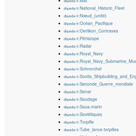
:Mât
dbpedia-fr
:National_Historic_Fleet
dbpedia-fr
:Nœud_(unité)
dbpedia-fr
:Océan_Pacifique
dbpedia-fr
:Oerlikon_Contraves
dbpedia-fr
:Périscope
dbpedia-fr
:Radar
dbpedia-fr
:Royal_Navy
dbpedia-fr
:Royal_Navy_Submarine_Mu
dbpedia-fr
:Schnorchel
dbpedia-fr
:Scotts_Shipbuilding_and_E
dbpedia-fr
:Seconde_Guerre_mondiale
dbpedia-fr
:Sonar
dbpedia-fr
:Soudage
dbpedia-fr
:Sous-marin
dbpedia-fr
:Soviétiques
dbpedia-fr
:Torpille
dbpedia-fr
:Tube_lance-torpilles
dbpedia-fr