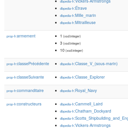
:Vickers-Armstrongs
dbpedia-fr
:Étrave
dbpedia-fr
:Mille_marin
dbpedia-fr
:Mitrailleuse
dbpedia-fr
armement
1
prop-fr:
(xsd:integer)
3
(xsd:integer)
10
(xsd:integer)
classePrécédente
:Classe_V_(sous-marin)
prop-fr:
dbpedia-fr
classeSuivante
:Classe_Explorer
prop-fr:
dbpedia-fr
commanditaire
:Royal_Navy
prop-fr:
dbpedia-fr
constructeurs
:Cammell_Laird
prop-fr:
dbpedia-fr
:Chatham_Dockyard
dbpedia-fr
:Scotts_Shipbuilding_and_E
dbpedia-fr
:Vickers-Armstrongs
dbpedia-fr