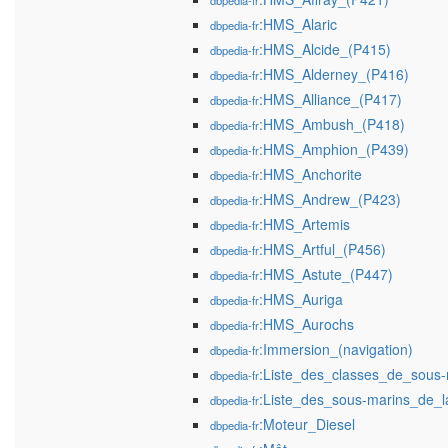
dbpedia-fr
:HMS_Alaric
dbpedia-fr
:HMS_Alcide_(P415)
dbpedia-fr
:HMS_Alderney_(P416)
dbpedia-fr
:HMS_Alliance_(P417)
dbpedia-fr
:HMS_Ambush_(P418)
dbpedia-fr
:HMS_Amphion_(P439)
dbpedia-fr
:HMS_Anchorite
dbpedia-fr
:HMS_Andrew_(P423)
dbpedia-fr
:HMS_Artemis
dbpedia-fr
:HMS_Artful_(P456)
dbpedia-fr
:HMS_Astute_(P447)
dbpedia-fr
:HMS_Auriga
dbpedia-fr
:HMS_Aurochs
dbpedia-fr
:Immersion_(navigation)
dbpedia-fr
:Liste_des_classes_de_sous
dbpedia-fr
:Liste_des_sous-marins_de_
dbpedia-fr
:Moteur_Diesel
dbpedia-fr