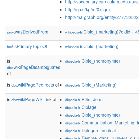
http://vocabulary.curriculum.edu.au/s
http://g.co/kg/m/0xsqm
http://ma-graph.org/entity/27773282
wasDerivedFrom
:Cible_(marketing)?oldid=
prov:
wikipedia-fr
isPrimaryTopicOf
:Cible_(marketing)
foaf:
wikipedia-fr
is
:Cible_(homonymie)
dbpedia-fr
wikiPageDisambiguates
dbo:
of
is
wikiPageRedirects
of
:Cible_(Marketing)
dbo:
dbpedia-fr
is
wikiPageWikiLink
of
:Billie_Jean
dbo:
dbpedia-fr
:Ciblage
dbpedia-fr
:Cible_(homonymie)
dbpedia-fr
:Communication_Marketing_I
dbpedia-fr
:Délégué_médical
dbpedia-fr
:Femme_dans_l'univers_du_j
dbpedia-fr