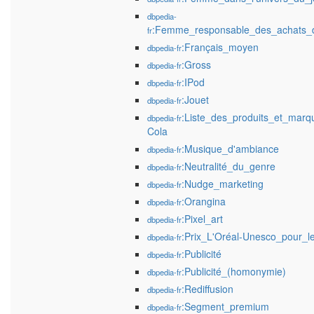
dbpedia-
:Femme_responsable_des_achats_
fr
:Français_moyen
dbpedia-fr
:Gross
dbpedia-fr
:IPod
dbpedia-fr
:Jouet
dbpedia-fr
:Liste_des_produits_et_marq
dbpedia-fr
Cola
:Musique_d'ambiance
dbpedia-fr
:Neutralité_du_genre
dbpedia-fr
:Nudge_marketing
dbpedia-fr
:Orangina
dbpedia-fr
:Pixel_art
dbpedia-fr
:Prix_L'Oréal-Unesco_pour_
dbpedia-fr
:Publicité
dbpedia-fr
:Publicité_(homonymie)
dbpedia-fr
:Rediffusion
dbpedia-fr
:Segment_premium
dbpedia-fr