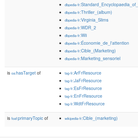
:Standard_Encyclopaedia_of_
dbpedia-fr
:Thriller_(album)
dbpedia-fr
:Virginia_Slims
dbpedia-fr
:WDR_2
dbpedia-fr
:Wii
dbpedia-fr
:Économie_de_l'attention
dbpedia-fr
:Cible_(Marketing)
dbpedia-fr
:Marketing_sensoriel
dbpedia-fr
is
hasTarget
of
:ArFrResource
oa:
tag-fr
:JaFrResource
tag-fr
:EsFrResource
tag-fr
:EnFrResource
tag-fr
:WdtFrResource
tag-fr
is
primaryTopic
of
:Cible_(marketing)
foaf:
wikipedia-fr