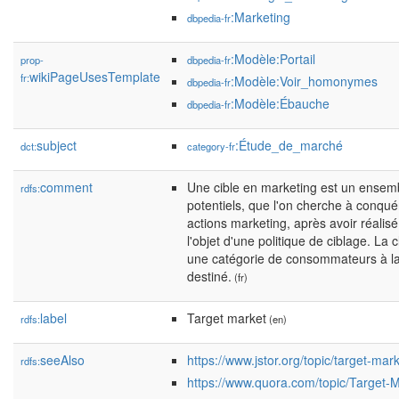
:Marketing
dbpedia-fr
:Modèle:Portail
prop-
dbpedia-fr
wikiPageUsesTemplate
fr:
:Modèle:Voir_homonymes
dbpedia-fr
:Modèle:Ébauche
dbpedia-fr
subject
:Étude_de_marché
dct:
category-fr
comment
Une cible en marketing est un ensemb
rdfs:
potentiels, que l'on cherche à conquér
actions marketing, après avoir réalis
l'objet d'une politique de ciblage. La 
une catégorie de consommateurs à laq
destiné.
(fr)
label
Target market
rdfs:
(en)
seeAlso
https://www.jstor.org/topic/target-mar
rdfs:
https://www.quora.com/topic/Target-