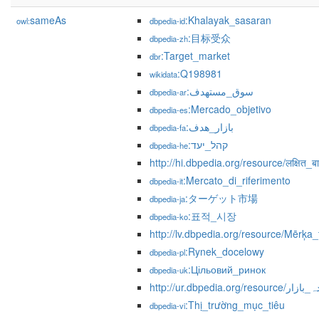
sameAs
:Khalayak_sasaran
owl:
dbpedia-id
:目标受众
dbpedia-zh
:Target_market
dbr
:Q198981
wikidata
:سوق_مستهدف
dbpedia-ar
:Mercado_objetivo
dbpedia-es
:بازار_هدف
dbpedia-fa
:קהל_יעד
dbpedia-he
http://hi.dbpedia.org/resource/लक्षित_ब
:Mercato_di_riferimento
dbpedia-it
:ターゲット市場
dbpedia-ja
:표적_시장
dbpedia-ko
http://lv.dbpedia.org/resource/Mērķa_
:Rynek_docelowy
dbpedia-pl
:Цільовий_ринок
dbpedia-uk
http://ur.dbpedia.org/
:Thị_trường_mục_tiêu
dbpedia-vi