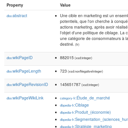
Property
Value
abstract
Une cible en marketing est un ensemb
dbo:
potentiels, que l'on cherche à conquér
actions marketing, après avoir réalis
l'objet d'une politique de ciblage. La 
une catégorie de consommateurs à laq
destiné.
(fr)
wikiPageID
882015
dbo:
(xsd:integer)
wikiPageLength
723
dbo:
(xsd:nonNegativeInteger)
wikiPageRevisionID
145651787
dbo:
(xsd:integer)
wikiPageWikiLink
:Étude_de_marché
dbo:
category-fr
:Ciblage
dbpedia-fr
:Produit_(économie)
dbpedia-fr
:Segmentation_(sciences_hu
dbpedia-fr
:Stratégie_marketing
dbpedia-fr