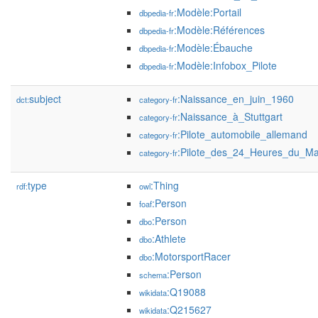
:Modèle:Portail
dbpedia-fr
:Modèle:Références
dbpedia-fr
:Modèle:Ébauche
dbpedia-fr
:Modèle:Infobox_Pilote
dbpedia-fr
subject
:Naissance_en_juin_1960
dct:
category-fr
:Naissance_à_Stuttgart
category-fr
:Pilote_automobile_allemand
category-fr
:Pilote_des_24_Heures_du_M
category-fr
type
:Thing
rdf:
owl
:Person
foaf
:Person
dbo
:Athlete
dbo
:MotorsportRacer
dbo
:Person
schema
:Q19088
wikidata
:Q215627
wikidata