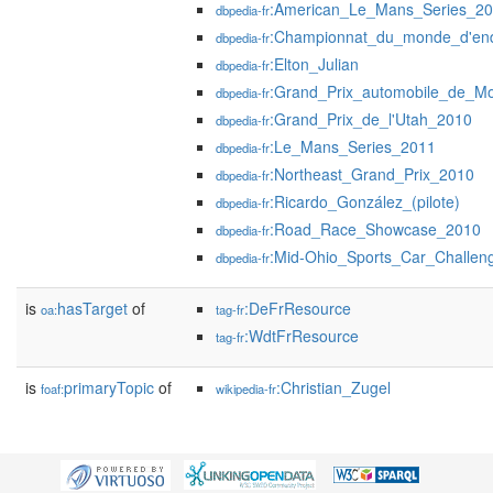
:American_Le_Mans_Series_2
dbpedia-fr
:Championnat_du_monde_d'en
dbpedia-fr
:Elton_Julian
dbpedia-fr
:Grand_Prix_automobile_de_M
dbpedia-fr
:Grand_Prix_de_l'Utah_2010
dbpedia-fr
:Le_Mans_Series_2011
dbpedia-fr
:Northeast_Grand_Prix_2010
dbpedia-fr
:Ricardo_González_(pilote)
dbpedia-fr
:Road_Race_Showcase_2010
dbpedia-fr
:Mid-Ohio_Sports_Car_Challe
dbpedia-fr
is
hasTarget
of
:DeFrResource
oa:
tag-fr
:WdtFrResource
tag-fr
is
primaryTopic
of
:Christian_Zugel
foaf:
wikipedia-fr