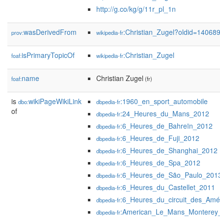
http://g.co/kg/g/11r_pl_1n
wasDerivedFrom
:Christian_Zugel?oldid=1406
prov:
wikipedia-fr
isPrimaryTopicOf
:Christian_Zugel
foaf:
wikipedia-fr
name
Christian Zugel
foaf:
(fr)
is
wikiPageWikiLink
:1960_en_sport_automobile
dbo:
dbpedia-fr
of
:24_Heures_du_Mans_2012
dbpedia-fr
:6_Heures_de_Bahreïn_2012
dbpedia-fr
:6_Heures_de_Fuji_2012
dbpedia-fr
:6_Heures_de_Shanghai_2012
dbpedia-fr
:6_Heures_de_Spa_2012
dbpedia-fr
:6_Heures_de_São_Paulo_201
dbpedia-fr
:6_Heures_du_Castellet_2011
dbpedia-fr
:6_Heures_du_circuit_des_Amé
dbpedia-fr
:American_Le_Mans_Monterey
dbpedia-fr