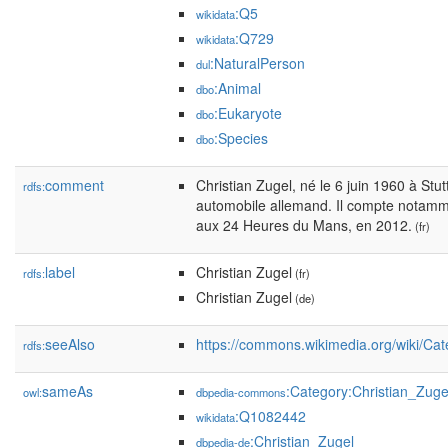
:Q5
wikidata
:Q729
wikidata
:NaturalPerson
dul
:Animal
dbo
:Eukaryote
dbo
:Species
dbo
comment
Christian Zugel, né le 6 juin 1960 à Stutt
rdfs:
automobile allemand. Il compte notamme
aux 24 Heures du Mans, en 2012.
(fr)
label
Christian Zugel
rdfs:
(fr)
Christian Zugel
(de)
seeAlso
https://commons.wikimedia.org/wiki/Cat
rdfs:
sameAs
:Category:Christian_Zuge
owl:
dbpedia-commons
:Q1082442
wikidata
:Christian_Zugel
dbpedia-de