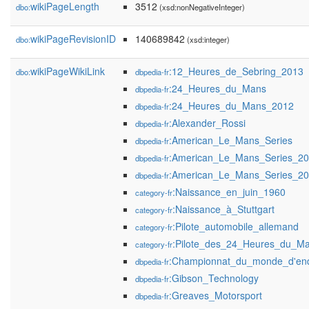
wikiPageLength
3512
dbo:
(xsd:nonNegativeInteger)
wikiPageRevisionID
140689842
dbo:
(xsd:integer)
wikiPageWikiLink
:12_Heures_de_Sebring_2013
dbo:
dbpedia-fr
:24_Heures_du_Mans
dbpedia-fr
:24_Heures_du_Mans_2012
dbpedia-fr
:Alexander_Rossi
dbpedia-fr
:American_Le_Mans_Series
dbpedia-fr
:American_Le_Mans_Series_2
dbpedia-fr
:American_Le_Mans_Series_2
dbpedia-fr
:Naissance_en_juin_1960
category-fr
:Naissance_à_Stuttgart
category-fr
:Pilote_automobile_allemand
category-fr
:Pilote_des_24_Heures_du_M
category-fr
:Championnat_du_monde_d'en
dbpedia-fr
:Gibson_Technology
dbpedia-fr
:Greaves_Motorsport
dbpedia-fr