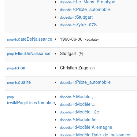
:Le_Mans_Prototype
dbpedia-fr
:Pilote_automobile
dbpedia-fr
:Stuttgart
dbpedia-fr
:Zytek_07S
dbpedia-fr
dateDeNaissance
1960-06-06
prop-fr:
(xsd:date)
lieuDeNaissance
Stuttgart,
prop-fr:
(fr)
nom
Christian Zugel
prop-fr:
(fr)
qualité
:Pilote_automobile
prop-fr:
dbpedia-fr
:Modèle:,
prop-
dbpedia-fr
wikiPageUsesTemplate
fr:
:Modèle:...
dbpedia-fr
:Modèle:12e
dbpedia-fr
:Modèle:5e
dbpedia-fr
:Modèle:Allemagne
dbpedia-fr
:Modèle:Date_de_naissance
dbpedia-fr