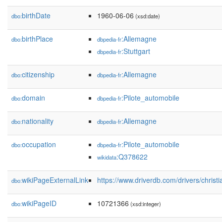
birthDate
1960-06-06
dbo:
(xsd:date)
birthPlace
:Allemagne
dbo:
dbpedia-fr
:Stuttgart
dbpedia-fr
citizenship
:Allemagne
dbo:
dbpedia-fr
domain
:Pilote_automobile
dbo:
dbpedia-fr
nationality
:Allemagne
dbo:
dbpedia-fr
occupation
:Pilote_automobile
dbo:
dbpedia-fr
:Q378622
wikidata
wikiPageExternalLink
https://www.driverdb.com/drivers/christi
dbo:
wikiPageID
10721366
dbo:
(xsd:integer)