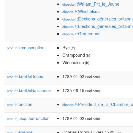
:William_Pitt_le_Jeune
dbpedia-fr
:Winchelsea
dbpedia-fr
:Élections_générales_britan
dbpedia-fr
:Élections_générales_britan
dbpedia-fr
:Grampound
dbpedia-fr
circonscription
Rye
prop-fr:
(fr)
Grampound
(fr)
Winchelsea
(fr)
dateDeDécès
1789-01-02
prop-fr:
(xsd:date)
dateDeNaissance
1735-06-15
prop-fr:
(xsd:date)
fonction
:Président_de_la_Chambre
prop-fr:
dbpedia-fr
jusqu'auFonction
1789-01-02
prop-fr:
(xsd:date)
légende
Charles Cornwall vers 1785,
prop-fr:
(fr)