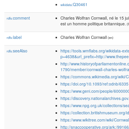
:Q30461
wikidata
comment
Charles Wolfran Cornwall, né le 15 jui
rdfs:
est un homme politique britannique.
(f
label
Charles Wolfran Cornwall
rdfs:
(en)
seeAlso
https://tools.wmflabs.org/wikidata-exte
rdfs:
p=4638&url_prefix=http://www.thep
http://www.historyofparliamentonline
1790/member/cornwall-charles-wolfr
https://commons.wikimedia.org/wiki/
https://doi.org/10.1093/ref:odnb/6335
https://www.geni.com/people/60000
https://discovery.nationalarchives.gov
https://www.npg.org.uk/collections/
https://collection.britishmuseum.org/i
https://www.wikitree.com/wiki/Cornwal
http://snaccooperative.org/ark:/991