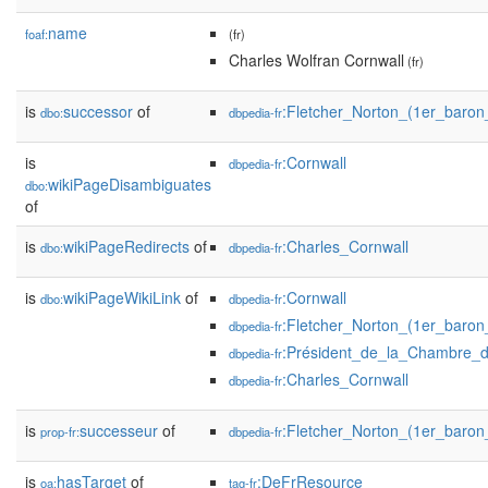
name
foaf:
(fr)
Charles Wolfran Cornwall
(fr)
is
successor
of
:Fletcher_Norton_(1er_baro
dbo:
dbpedia-fr
is
:Cornwall
dbpedia-fr
wikiPageDisambiguates
dbo:
of
is
wikiPageRedirects
of
:Charles_Cornwall
dbo:
dbpedia-fr
is
wikiPageWikiLink
of
:Cornwall
dbo:
dbpedia-fr
:Fletcher_Norton_(1er_baron
dbpedia-fr
:Président_de_la_Chambre
dbpedia-fr
:Charles_Cornwall
dbpedia-fr
is
successeur
of
:Fletcher_Norton_(1er_baron
prop-fr:
dbpedia-fr
is
hasTarget
of
:DeFrResource
oa:
tag-fr