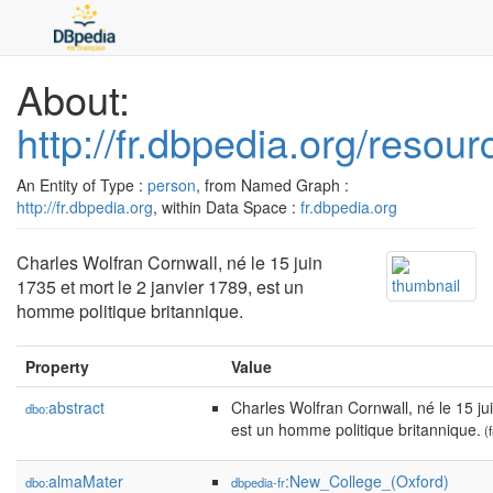
About:
http://fr.dbpedia.org/reso
An Entity of Type :
person
, from Named Graph :
http://fr.dbpedia.org
, within Data Space :
fr.dbpedia.org
Charles Wolfran Cornwall, né le 15 juin
1735 et mort le 2 janvier 1789, est un
homme politique britannique.
Property
Value
abstract
Charles Wolfran Cornwall, né le 15 jui
dbo:
est un homme politique britannique.
(f
almaMater
:New_College_(Oxford)
dbo:
dbpedia-fr