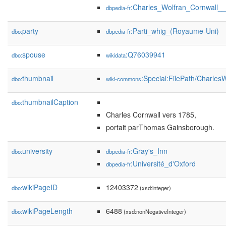
:Charles_Wolfran_Cornwall_
dbpedia-fr
party
:Parti_whig_(Royaume-Uni)
dbo:
dbpedia-fr
spouse
:Q76039941
dbo:
wikidata
thumbnail
:Special:FilePath/Charles
dbo:
wiki-commons
thumbnailCaption
dbo:
Charles Cornwall vers 1785,
portait parThomas Gainsborough.
university
:Gray's_Inn
dbo:
dbpedia-fr
:Université_d'Oxford
dbpedia-fr
wikiPageID
12403372
dbo:
(xsd:integer)
wikiPageLength
6488
dbo:
(xsd:nonNegativeInteger)