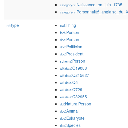
:Naissance_en_juin_1735
category-fr
:Personnalité_anglaise_du_X
category-fr
type
:Thing
rdf:
owl
:Person
foaf
:Person
dbo
:Politician
dbo
:President
dbo
:Person
schema
:Q19088
wikidata
:Q215627
wikidata
:Q5
wikidata
:Q729
wikidata
:Q82955
wikidata
:NaturalPerson
dul
:Animal
dbo
:Eukaryote
dbo
:Species
dbo