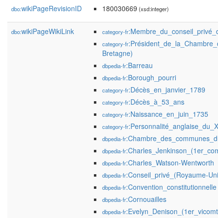
wikiPageRevisionID
180030669
dbo:
(xsd:integer)
wikiPageWikiLink
:Membre_du_conseil_privé_
dbo:
category-fr
:Président_de_la_Chambre
category-fr
Bretagne)
:Barreau
dbpedia-fr
:Borough_pourri
dbpedia-fr
:Décès_en_janvier_1789
category-fr
:Décès_à_53_ans
category-fr
:Naissance_en_juin_1735
category-fr
:Personnalité_anglaise_du_X
category-fr
:Chambre_des_communes_d
dbpedia-fr
:Charles_Jenkinson_(1er_com
dbpedia-fr
:Charles_Watson-Wentworth
dbpedia-fr
:Conseil_privé_(Royaume-Uni
dbpedia-fr
:Convention_constitutionnelle
dbpedia-fr
:Cornouailles
dbpedia-fr
:Evelyn_Denison_(1er_vicom
dbpedia-fr