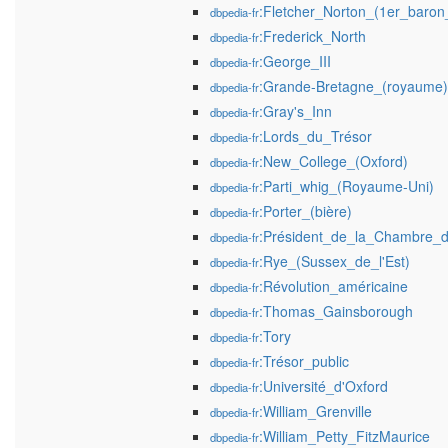
:Fletcher_Norton_(1er_baron
dbpedia-fr
:Frederick_North
dbpedia-fr
:George_III
dbpedia-fr
:Grande-Bretagne_(royaume)
dbpedia-fr
:Gray's_Inn
dbpedia-fr
:Lords_du_Trésor
dbpedia-fr
:New_College_(Oxford)
dbpedia-fr
:Parti_whig_(Royaume-Uni)
dbpedia-fr
:Porter_(bière)
dbpedia-fr
:Président_de_la_Chambre
dbpedia-fr
:Rye_(Sussex_de_l'Est)
dbpedia-fr
:Révolution_américaine
dbpedia-fr
:Thomas_Gainsborough
dbpedia-fr
:Tory
dbpedia-fr
:Trésor_public
dbpedia-fr
:Université_d'Oxford
dbpedia-fr
:William_Grenville
dbpedia-fr
:William_Petty_FitzMaurice
dbpedia-fr