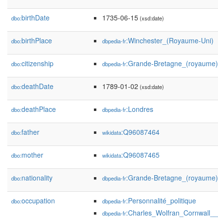
birthDate
1735-06-15
dbo:
(xsd:date)
birthPlace
:Winchester_(Royaume-Uni)
dbo:
dbpedia-fr
citizenship
:Grande-Bretagne_(royaume)
dbo:
dbpedia-fr
deathDate
1789-01-02
dbo:
(xsd:date)
deathPlace
:Londres
dbo:
dbpedia-fr
father
:Q96087464
dbo:
wikidata
mother
:Q96087465
dbo:
wikidata
nationality
:Grande-Bretagne_(royaume)
dbo:
dbpedia-fr
occupation
:Personnalité_politique
dbo:
dbpedia-fr
:Charles_Wolfran_Cornwall_
dbpedia-fr