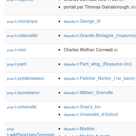
portait par Thomas Gainsborough.
(fr)
monarque
:George_III
prop-fr:
dbpedia-fr
nationalité
:Grande-Bretagne_(royaume)
prop-fr:
dbpedia-fr
nom
Charles Wolfran Cornwall
prop-fr:
(fr)
parti
:Parti_whig_(Royaume-Uni)
prop-fr:
dbpedia-fr
prédécesseur
:Fletcher_Norton_(1er_baron
prop-fr:
dbpedia-fr
successeur
:William_Grenville
prop-fr:
dbpedia-fr
université
:Gray's_Inn
prop-fr:
dbpedia-fr
:Université_d'Oxford
dbpedia-fr
:Modèle:,
prop-
dbpedia-fr
wikiPageUsesTemplate
fr: