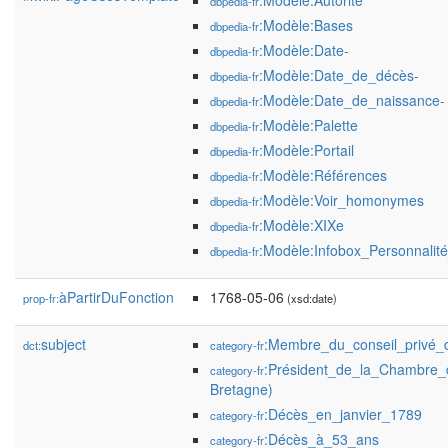
:Modèle:Autorité
dbpedia-fr
:Modèle:Bases
dbpedia-fr
:Modèle:Date-
dbpedia-fr
:Modèle:Date_de_décès-
dbpedia-fr
:Modèle:Date_de_naissance-
dbpedia-fr
:Modèle:Palette
dbpedia-fr
:Modèle:Portail
dbpedia-fr
:Modèle:Références
dbpedia-fr
:Modèle:Voir_homonymes
dbpedia-fr
:Modèle:XIXe
dbpedia-fr
:Modèle:Infobox_Personnalité
dbpedia-fr
àPartirDuFonction
1768-05-06
prop-fr:
(xsd:date)
subject
:Membre_du_conseil_privé_
dct:
category-fr
:Président_de_la_Chambre
category-fr
Bretagne)
:Décès_en_janvier_1789
category-fr
:Décès_à_53_ans
category-fr