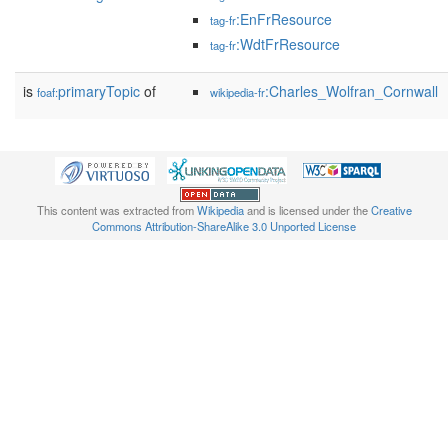
:EnFrResource
tag-fr
:WdtFrResource
tag-fr
is
primaryTopic
of
:Charles_Wolfran_Cornwall
foaf:
wikipedia-fr
This content was extracted from
Wikipedia
and is licensed under the
Creative
Commons Attribution-ShareAlike 3.0 Unported License