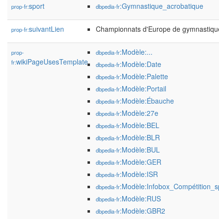
sport
:Gymnastique_acrobatique
prop-fr:
dbpedia-fr
suivantLien
Championnats d'Europe de gymnastiqu
prop-fr:
:Modèle:...
prop-
dbpedia-fr
wikiPageUsesTemplate
fr:
:Modèle:Date
dbpedia-fr
:Modèle:Palette
dbpedia-fr
:Modèle:Portail
dbpedia-fr
:Modèle:Ébauche
dbpedia-fr
:Modèle:27e
dbpedia-fr
:Modèle:BEL
dbpedia-fr
:Modèle:BLR
dbpedia-fr
:Modèle:BUL
dbpedia-fr
:Modèle:GER
dbpedia-fr
:Modèle:ISR
dbpedia-fr
:Modèle:Infobox_Compétition_s
dbpedia-fr
:Modèle:RUS
dbpedia-fr
:Modèle:GBR2
dbpedia-fr