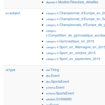
:Modèle:Résultats_détaillés
dbpedia-fr
subject
:Championnat_d'Europe_en_2
dct:
category-fr
:Championnat_d'Europe_en_S
category-fr
:Championnats_d'Europe_de_g
category-fr
category-
:Compétition_de_gymnastique_acrob
fr
:Gymnastique_en_2015
category-fr
:Sport_en_Allemagne_en_201
category-fr
:Sport_en_octobre_2015
category-fr
:Sport_en_septembre_2015
category-fr
type
:Thing
rdf:
owl
:Event
dbo
:SportsEvent
dbo
:Event
schema
:SportsEvent
schema
:Q1656682
wikidata
:Event