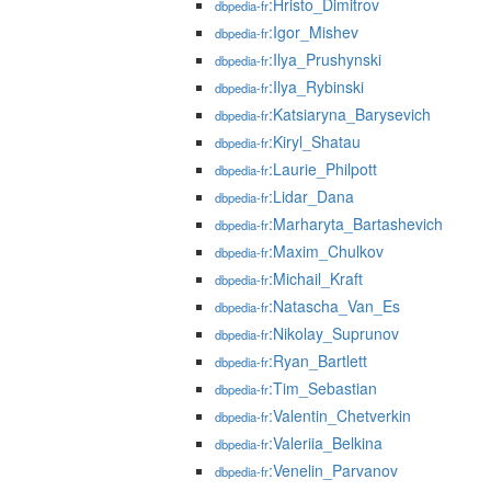
:Hristo_Dimitrov
dbpedia-fr
:Igor_Mishev
dbpedia-fr
:Ilya_Prushynski
dbpedia-fr
:Ilya_Rybinski
dbpedia-fr
:Katsiaryna_Barysevich
dbpedia-fr
:Kiryl_Shatau
dbpedia-fr
:Laurie_Philpott
dbpedia-fr
:Lidar_Dana
dbpedia-fr
:Marharyta_Bartashevich
dbpedia-fr
:Maxim_Chulkov
dbpedia-fr
:Michail_Kraft
dbpedia-fr
:Natascha_Van_Es
dbpedia-fr
:Nikolay_Suprunov
dbpedia-fr
:Ryan_Bartlett
dbpedia-fr
:Tim_Sebastian
dbpedia-fr
:Valentin_Chetverkin
dbpedia-fr
:Valeriia_Belkina
dbpedia-fr
:Venelin_Parvanov
dbpedia-fr