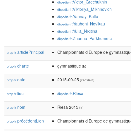
:Victor_Grechukhin
dbpedia-fr
:Viktoriya_Mikhnovich
dbpedia-fr
:Yannay_Kalfa
dbpedia-fr
:Yauheni_Novikau
dbpedia-fr
:Yulia_Nikitina
dbpedia-fr
:Zhanna_Parkhometc
dbpedia-fr
articlePrincipal
Championnats d'Europe de gymnastiqu
prop-fr:
charte
gymnastique
prop-fr:
(fr)
date
2015-09-25
prop-fr:
(xsd:date)
lieu
:Riesa
prop-fr:
dbpedia-fr
nom
Riesa 2015
prop-fr:
(fr)
précédentLien
Championnats d'Europe de gymnastiqu
prop-fr: