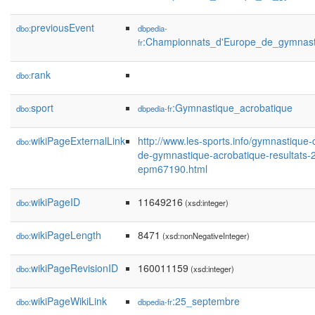
previousEvent
dbo:
dbpedia-
:Championnats_d'Europe_de_gymnast
fr
rank
dbo:
sport
:Gymnastique_acrobatique
dbo:
dbpedia-fr
wikiPageExternalLink
http://www.les-sports.info/gymnastiqu
dbo:
de-gymnastique-acrobatique-resultats
epm67190.html
wikiPageID
11649216
dbo:
(xsd:integer)
wikiPageLength
8471
dbo:
(xsd:nonNegativeInteger)
wikiPageRevisionID
160011159
dbo:
(xsd:integer)
wikiPageWikiLink
:25_septembre
dbo:
dbpedia-fr