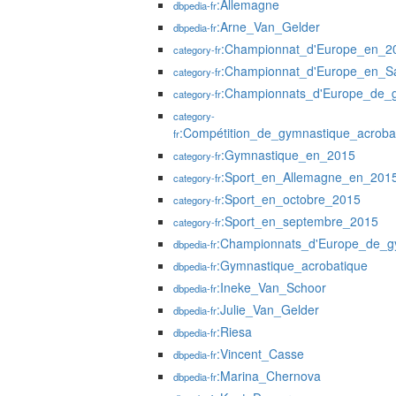
:Allemagne
dbpedia-fr
:Arne_Van_Gelder
dbpedia-fr
:Championnat_d'Europe_en_2
category-fr
:Championnat_d'Europe_en_S
category-fr
:Championnats_d'Europe_de_g
category-fr
category-
:Compétition_de_gymnastique_acrob
fr
:Gymnastique_en_2015
category-fr
:Sport_en_Allemagne_en_201
category-fr
:Sport_en_octobre_2015
category-fr
:Sport_en_septembre_2015
category-fr
:Championnats_d'Europe_de_g
dbpedia-fr
:Gymnastique_acrobatique
dbpedia-fr
:Ineke_Van_Schoor
dbpedia-fr
:Julie_Van_Gelder
dbpedia-fr
:Riesa
dbpedia-fr
:Vincent_Casse
dbpedia-fr
:Marina_Chernova
dbpedia-fr