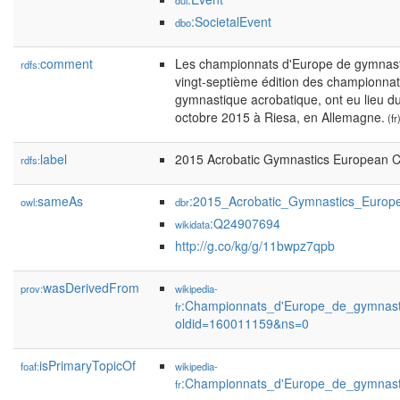
dul
:SocietalEvent
dbo
comment
Les championnats d'Europe de gymnast
rdfs:
vingt-septième édition des championna
gymnastique acrobatique, ont eu lieu d
octobre 2015 à Riesa, en Allemagne.
(fr
label
2015 Acrobatic Gymnastics European 
rdfs:
sameAs
:2015_Acrobatic_Gymnastics_Europ
owl:
dbr
:Q24907694
wikidata
http://g.co/kg/g/11bwpz7qpb
wasDerivedFrom
prov:
wikipedia-
:Championnats_d'Europe_de_gymnast
fr
oldid=160011159&ns=0
isPrimaryTopicOf
foaf:
wikipedia-
:Championnats_d'Europe_de_gymnast
fr