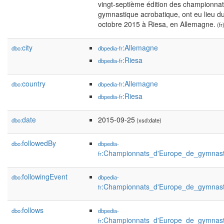
vingt-septième édition des championna
gymnastique acrobatique, ont eu lieu d
octobre 2015 à Riesa, en Allemagne.
(fr
city
:Allemagne
dbo:
dbpedia-fr
:Riesa
dbpedia-fr
country
:Allemagne
dbo:
dbpedia-fr
:Riesa
dbpedia-fr
date
2015-09-25
dbo:
(xsd:date)
followedBy
dbo:
dbpedia-
:Championnats_d'Europe_de_gymnast
fr
followingEvent
dbo:
dbpedia-
:Championnats_d'Europe_de_gymnast
fr
follows
dbo:
dbpedia-
:Championnats_d'Europe_de_gymnast
fr