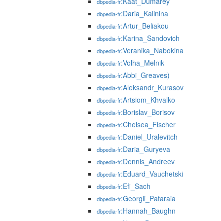
:Kaat_Dumarey
dbpedia-fr
:Daria_Kalinina
dbpedia-fr
:Artur_Beliakou
dbpedia-fr
:Karina_Sandovich
dbpedia-fr
:Veranika_Nabokina
dbpedia-fr
:Volha_Melnik
dbpedia-fr
:Abbi_Greaves)
dbpedia-fr
:Aleksandr_Kurasov
dbpedia-fr
:Artsiom_Khvalko
dbpedia-fr
:Borislav_Borisov
dbpedia-fr
:Chelsea_Fischer
dbpedia-fr
:Daniel_Uralevitch
dbpedia-fr
:Daria_Guryeva
dbpedia-fr
:Dennis_Andreev
dbpedia-fr
:Eduard_Vauchetski
dbpedia-fr
:Efi_Sach
dbpedia-fr
:Georgii_Pataraia
dbpedia-fr
:Hannah_Baughn
dbpedia-fr