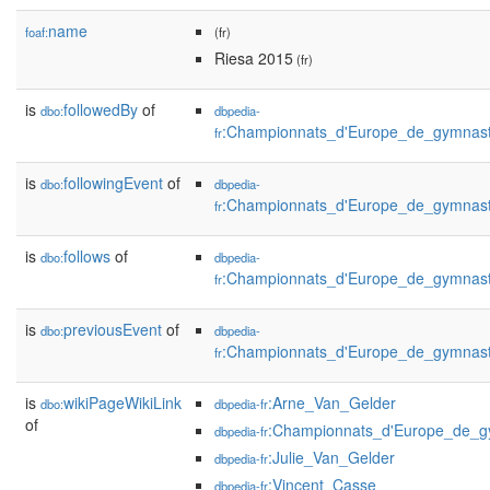
name
foaf:
(fr)
Riesa 2015
(fr)
is
followedBy
of
dbo:
dbpedia-
:Championnats_d'Europe_de_gymnast
fr
is
followingEvent
of
dbo:
dbpedia-
:Championnats_d'Europe_de_gymnast
fr
is
follows
of
dbo:
dbpedia-
:Championnats_d'Europe_de_gymnast
fr
is
previousEvent
of
dbo:
dbpedia-
:Championnats_d'Europe_de_gymnast
fr
is
wikiPageWikiLink
:Arne_Van_Gelder
dbo:
dbpedia-fr
of
:Championnats_d'Europe_de_g
dbpedia-fr
:Julie_Van_Gelder
dbpedia-fr
:Vincent_Casse
dbpedia-fr