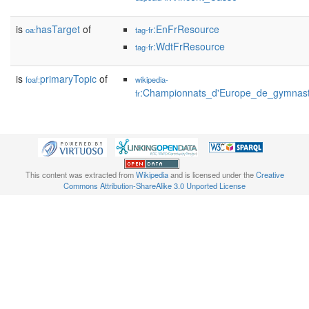
is
hasTarget
of
:EnFrResource
oa:
tag-fr
:WdtFrResource
tag-fr
is
primaryTopic
of
foaf:
wikipedia-
:Championnats_d'Europe_de_gymnast
fr
This content was extracted from
Wikipedia
and is licensed under the
Creative
Commons Attribution-ShareAlike 3.0 Unported License