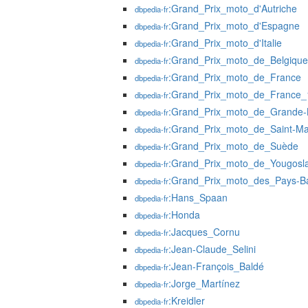
:Grand_Prix_moto_d'Autriche
dbpedia-fr
:Grand_Prix_moto_d'Espagne
dbpedia-fr
:Grand_Prix_moto_d'Italie
dbpedia-fr
:Grand_Prix_moto_de_Belgique
dbpedia-fr
:Grand_Prix_moto_de_France
dbpedia-fr
:Grand_Prix_moto_de_France_
dbpedia-fr
:Grand_Prix_moto_de_Grande-
dbpedia-fr
:Grand_Prix_moto_de_Saint-Ma
dbpedia-fr
:Grand_Prix_moto_de_Suède
dbpedia-fr
:Grand_Prix_moto_de_Yougosla
dbpedia-fr
:Grand_Prix_moto_des_Pays-B
dbpedia-fr
:Hans_Spaan
dbpedia-fr
:Honda
dbpedia-fr
:Jacques_Cornu
dbpedia-fr
:Jean-Claude_Selini
dbpedia-fr
:Jean-François_Baldé
dbpedia-fr
:Jorge_Martínez
dbpedia-fr
:Kreidler
dbpedia-fr