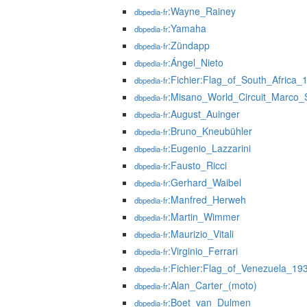
:Wayne_Rainey
dbpedia-fr
:Yamaha
dbpedia-fr
:Zündapp
dbpedia-fr
:Ángel_Nieto
dbpedia-fr
:Fichier:Flag_of_South_Africa
dbpedia-fr
:Misano_World_Circuit_Marco_S
dbpedia-fr
:August_Auinger
dbpedia-fr
:Bruno_Kneubühler
dbpedia-fr
:Eugenio_Lazzarini
dbpedia-fr
:Fausto_Ricci
dbpedia-fr
:Gerhard_Waibel
dbpedia-fr
:Manfred_Herweh
dbpedia-fr
:Martin_Wimmer
dbpedia-fr
:Maurizio_Vitali
dbpedia-fr
:Virginio_Ferrari
dbpedia-fr
:Fichier:Flag_of_Venezuela_19
dbpedia-fr
:Alan_Carter_(moto)
dbpedia-fr
:Boet_van_Dulmen
dbpedia-fr