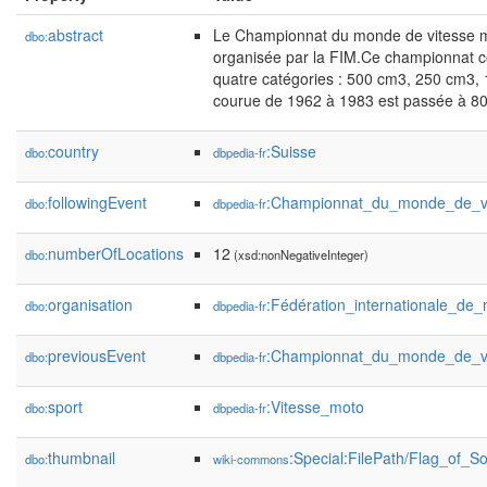
abstract
Le Championnat du monde de vitesse mo
dbo:
organisée par la FIM.Ce championnat c
quatre catégories : 500 cm3, 250 cm3,
courue de 1962 à 1983 est passée à 8
country
:Suisse
dbo:
dbpedia-fr
followingEvent
:Championnat_du_monde_de_v
dbo:
dbpedia-fr
numberOfLocations
12
dbo:
(xsd:nonNegativeInteger)
organisation
:Fédération_internationale_de
dbo:
dbpedia-fr
previousEvent
:Championnat_du_monde_de_v
dbo:
dbpedia-fr
sport
:Vitesse_moto
dbo:
dbpedia-fr
thumbnail
:Special:FilePath/Flag_of_
dbo:
wiki-commons