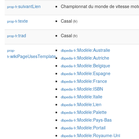
suivantLien
Championnat du monde de vitesse mot
prop-fr:
texte
Casal
prop-fr:
(fr)
trad
Casal
prop-fr:
(fr)
:Modèle:Australie
prop-
dbpedia-fr
wikiPageUsesTemplate
fr:
:Modèle:Autriche
dbpedia-fr
:Modèle:Belgique
dbpedia-fr
:Modèle:Espagne
dbpedia-fr
:Modèle:France
dbpedia-fr
:Modèle:ISBN
dbpedia-fr
:Modèle:Italie
dbpedia-fr
:Modèle:Lien
dbpedia-fr
:Modèle:Palette
dbpedia-fr
:Modèle:Pays-Bas
dbpedia-fr
:Modèle:Portail
dbpedia-fr
:Modèle:Royaume-Uni
dbpedia-fr