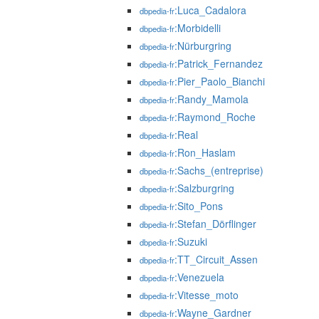
:Luca_Cadalora
dbpedia-fr
:Morbidelli
dbpedia-fr
:Nürburgring
dbpedia-fr
:Patrick_Fernandez
dbpedia-fr
:Pier_Paolo_Bianchi
dbpedia-fr
:Randy_Mamola
dbpedia-fr
:Raymond_Roche
dbpedia-fr
:Real
dbpedia-fr
:Ron_Haslam
dbpedia-fr
:Sachs_(entreprise)
dbpedia-fr
:Salzburgring
dbpedia-fr
:Sito_Pons
dbpedia-fr
:Stefan_Dörflinger
dbpedia-fr
:Suzuki
dbpedia-fr
:TT_Circuit_Assen
dbpedia-fr
:Venezuela
dbpedia-fr
:Vitesse_moto
dbpedia-fr
:Wayne_Gardner
dbpedia-fr