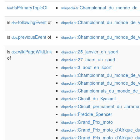
isPrimaryTopicOf
:Championnat_du_monde_de_
foaf:
wikipedia-fr
is
followingEvent
of
:Championnat_du_monde_de_v
dbo:
dbpedia-fr
is
previousEvent
of
:Championnat_du_monde_de_v
dbo:
dbpedia-fr
is
wikiPageWikiLink
:25_janvier_en_sport
dbo:
dbpedia-fr
of
:27_mars_en_sport
dbpedia-fr
:3_août_en_sport
dbpedia-fr
:Championnat_du_monde_de_v
dbpedia-fr
:Championnat_du_monde_de_v
dbpedia-fr
:Championnats_du_monde_de_
dbpedia-fr
:Circuit_du_Kyalami
dbpedia-fr
:Circuit_permanent_du_Jarama
dbpedia-fr
:Freddie_Spencer
dbpedia-fr
:Grand_Prix_moto
dbpedia-fr
:Grand_Prix_moto_d'Afrique_d
dbpedia-fr
:Grand_Prix_moto_d'Afrique_
dbpedia-fr