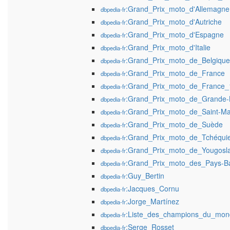
:Grand_Prix_moto_d'Allemagne
dbpedia-fr
:Grand_Prix_moto_d'Autriche
dbpedia-fr
:Grand_Prix_moto_d'Espagne
dbpedia-fr
:Grand_Prix_moto_d'Italie
dbpedia-fr
:Grand_Prix_moto_de_Belgique
dbpedia-fr
:Grand_Prix_moto_de_France
dbpedia-fr
:Grand_Prix_moto_de_France_
dbpedia-fr
:Grand_Prix_moto_de_Grande-
dbpedia-fr
:Grand_Prix_moto_de_Saint-Ma
dbpedia-fr
:Grand_Prix_moto_de_Suède
dbpedia-fr
:Grand_Prix_moto_de_Tchéqui
dbpedia-fr
:Grand_Prix_moto_de_Yougosla
dbpedia-fr
:Grand_Prix_moto_des_Pays-B
dbpedia-fr
:Guy_Bertin
dbpedia-fr
:Jacques_Cornu
dbpedia-fr
:Jorge_Martínez
dbpedia-fr
:Liste_des_champions_du_mon
dbpedia-fr
:Serge_Rosset
dbpedia-fr