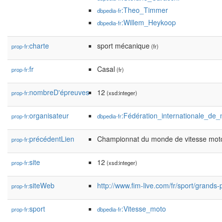
:Theo_Timmer
dbpedia-fr
:Willem_Heykoop
dbpedia-fr
charte
sport mécanique
prop-fr:
(fr)
fr
Casal
prop-fr:
(fr)
nombreD'épreuves
12
prop-fr:
(xsd:integer)
organisateur
:Fédération_internationale_de
prop-fr:
dbpedia-fr
précédentLien
Championnat du monde de vitesse mot
prop-fr:
site
12
prop-fr:
(xsd:integer)
siteWeb
http://www.fim-live.com/fr/sport/grands-
prop-fr:
sport
:Vitesse_moto
prop-fr:
dbpedia-fr