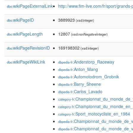
wikiPageExternalLink
http://www.fim-live.com/fr/sport/grands-
dbo:
wikiPageID
3889923
dbo:
(xsd:integer)
wikiPageLength
12807
dbo:
(xsd:nonNegativeInteger)
wikiPageRevisionID
169198302
dbo:
(xsd:integer)
wikiPageWikiLink
:Anderstorp_Raceway
dbo:
dbpedia-fr
:Anton_Mang
dbpedia-fr
:Automotodrom_Grobnik
dbpedia-fr
:Barry_Sheene
dbpedia-fr
:Carlos_Lavado
dbpedia-fr
:Championnat_du_monde_de_v
category-fr
:Championnat_du_monde_en_
category-fr
:Sport_motocycliste_en_1984
category-fr
:Championnat_du_monde_de_v
dbpedia-fr
:Championnat_du_monde_de_v
dbpedia-fr