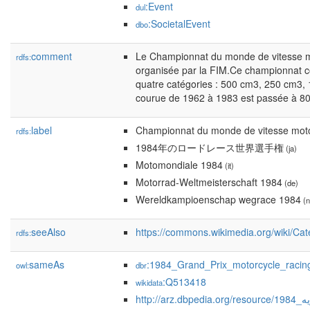
:Event
dul
:SocietalEvent
dbo
comment
Le Championnat du monde de vitesse mo
rdfs:
organisée par la FIM.Ce championnat c
quatre catégories : 500 cm3, 250 cm3,
courue de 1962 à 1983 est passée à 8
label
Championnat du monde de vitesse mot
rdfs:
1984年のロードレース世界選手権
(ja)
Motomondiale 1984
(it)
Motorrad-Weltmeisterschaft 1984
(de)
Wereldkampioenschap wegrace 1984
(n
seeAlso
https://commons.wikimedia.org/wiki/Ca
rdfs:
sameAs
:1984_Grand_Prix_motorcycle_raci
owl:
dbr
:Q513418
wikidata
http:/