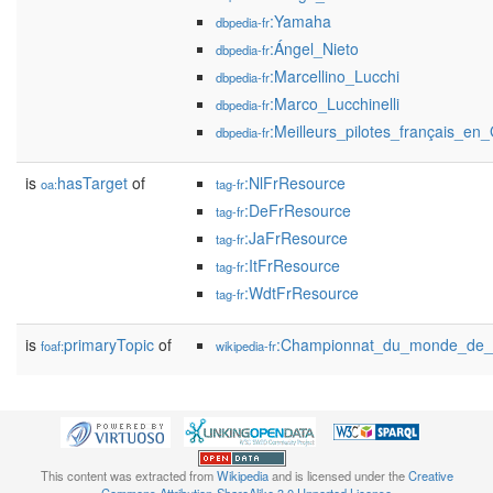
:Yamaha
dbpedia-fr
:Ángel_Nieto
dbpedia-fr
:Marcellino_Lucchi
dbpedia-fr
:Marco_Lucchinelli
dbpedia-fr
:Meilleurs_pilotes_français_e
dbpedia-fr
is
hasTarget
of
:NlFrResource
oa:
tag-fr
:DeFrResource
tag-fr
:JaFrResource
tag-fr
:ItFrResource
tag-fr
:WdtFrResource
tag-fr
is
primaryTopic
of
:Championnat_du_monde_de_
foaf:
wikipedia-fr
This content was extracted from
Wikipedia
and is licensed under the
Creative