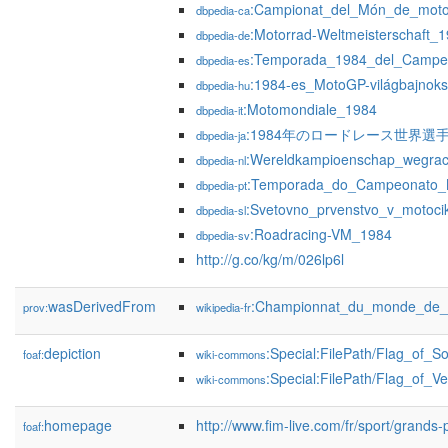
:Campionat_del_Món_de_moto
dbpedia-ca
:Motorrad-Weltmeisterschaft_
dbpedia-de
:Temporada_1984_del_Campe
dbpedia-es
:1984-es_MotoGP-világbajnok
dbpedia-hu
:Motomondiale_1984
dbpedia-it
:1984年のロードレース世界選
dbpedia-ja
:Wereldkampioenschap_wegra
dbpedia-nl
:Temporada_do_Campeonato_M
dbpedia-pt
:Svetovno_prvenstvo_v_motoc
dbpedia-sl
:Roadracing-VM_1984
dbpedia-sv
http://g.co/kg/m/026lp6l
wasDerivedFrom
:Championnat_du_monde_de_
prov:
wikipedia-fr
depiction
:Special:FilePath/Flag_of_S
foaf:
wiki-commons
:Special:FilePath/Flag_of_
wiki-commons
homepage
http://www.fim-live.com/fr/sport/grands-
foaf: