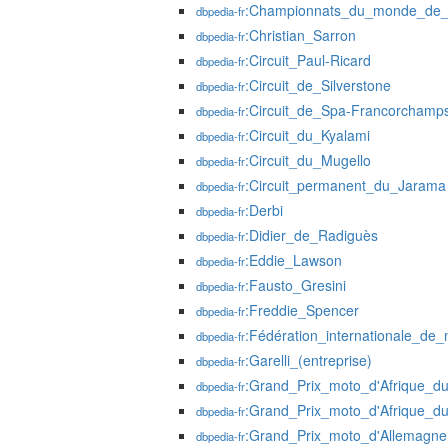
:Championnats_du_monde_de_
dbpedia-fr
:Christian_Sarron
dbpedia-fr
:Circuit_Paul-Ricard
dbpedia-fr
:Circuit_de_Silverstone
dbpedia-fr
:Circuit_de_Spa-Francorchamp
dbpedia-fr
:Circuit_du_Kyalami
dbpedia-fr
:Circuit_du_Mugello
dbpedia-fr
:Circuit_permanent_du_Jarama
dbpedia-fr
:Derbi
dbpedia-fr
:Didier_de_Radiguès
dbpedia-fr
:Eddie_Lawson
dbpedia-fr
:Fausto_Gresini
dbpedia-fr
:Freddie_Spencer
dbpedia-fr
:Fédération_internationale_de
dbpedia-fr
:Garelli_(entreprise)
dbpedia-fr
:Grand_Prix_moto_d'Afrique_d
dbpedia-fr
:Grand_Prix_moto_d'Afrique_
dbpedia-fr
:Grand_Prix_moto_d'Allemagne
dbpedia-fr