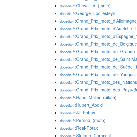
:Chevallier_(moto)
dbpedia-fr
:George_Looijesteyn
dbpedia-fr
:Grand_Prix_moto_d'Allemagne
dbpedia-fr
:Grand_Prix_moto_d'Autriche_
dbpedia-fr
:Grand_Prix_moto_d'Espagne_
dbpedia-fr
:Grand_Prix_moto_de_Belgiqu
dbpedia-fr
:Grand_Prix_moto_de_Grande-
dbpedia-fr
:Grand_Prix_moto_de_Saint-Ma
dbpedia-fr
:Grand_Prix_moto_de_Suède_
dbpedia-fr
:Grand_Prix_moto_de_Yougosl
dbpedia-fr
:Grand_Prix_moto_des_Nation
dbpedia-fr
:Grand_Prix_moto_des_Pays-B
dbpedia-fr
:Hans_Müller_(pilote)
dbpedia-fr
:Hubert_Abold
dbpedia-fr
:JJ_Kobas
dbpedia-fr
:Pernod_(moto)
dbpedia-fr
:Real-Rotax
dbpedia-fr
:Stefano_Caracchi
dbpedia-fr