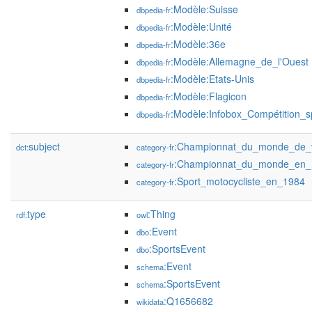
:Modèle:Suisse
dbpedia-fr
:Modèle:Unité
dbpedia-fr
:Modèle:36e
dbpedia-fr
:Modèle:Allemagne_de_l'Ouest
dbpedia-fr
:Modèle:Etats-Unis
dbpedia-fr
:Modèle:Flagicon
dbpedia-fr
:Modèle:Infobox_Compétition_s
dbpedia-fr
subject
:Championnat_du_monde_de_v
dct:
category-fr
:Championnat_du_monde_en_
category-fr
:Sport_motocycliste_en_1984
category-fr
type
:Thing
rdf:
owl
:Event
dbo
:SportsEvent
dbo
:Event
schema
:SportsEvent
schema
:Q1656682
wikidata