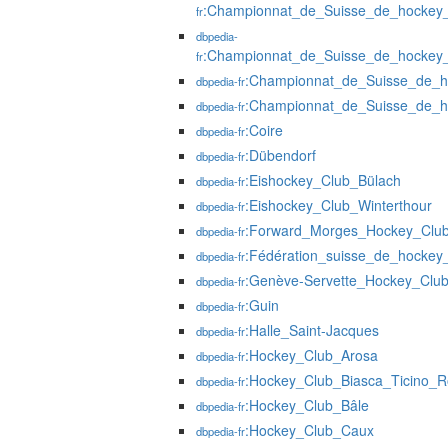
:Championnat_de_Suisse_de_hockey
fr
dbpedia-
:Championnat_de_Suisse_de_hockey
fr
:Championnat_de_Suisse_de_h
dbpedia-fr
:Championnat_de_Suisse_de_h
dbpedia-fr
:Coire
dbpedia-fr
:Dübendorf
dbpedia-fr
:Eishockey_Club_Bülach
dbpedia-fr
:Eishockey_Club_Winterthour
dbpedia-fr
:Forward_Morges_Hockey_Clu
dbpedia-fr
:Fédération_suisse_de_hockey
dbpedia-fr
:Genève-Servette_Hockey_Clu
dbpedia-fr
:Guin
dbpedia-fr
:Halle_Saint-Jacques
dbpedia-fr
:Hockey_Club_Arosa
dbpedia-fr
:Hockey_Club_Biasca_Ticino_R
dbpedia-fr
:Hockey_Club_Bâle
dbpedia-fr
:Hockey_Club_Caux
dbpedia-fr