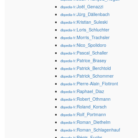
:Joël_Genazzi
dbpedia-fr
:Jürg_Dällenbach
dbpedia-fr
:Kristian_Suleski
dbpedia-fr
:Loris_Schluchter
dbpedia-fr
:Morris_Trachsler
dbpedia-fr
:Nico_Spolidoro
dbpedia-fr
:Pascal_Schaller
dbpedia-fr
:Patrice_Brasey
dbpedia-fr
:Patrick_Berchtold
dbpedia-fr
:Patrick_Schommer
dbpedia-fr
:Pierre-Alain_Flotiront
dbpedia-fr
:Raphael_Diaz
dbpedia-fr
:Robert_Othmann
dbpedia-fr
:Roland_Korsch
dbpedia-fr
:Rolf_Portmann
dbpedia-fr
:Roman_Diethelm
dbpedia-fr
:Roman_Schlagenhauf
dbpedia-fr
:Régis_Fuchs
dbpedia-fr