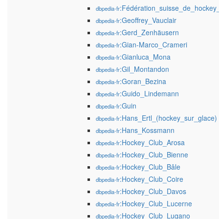
:Fédération_suisse_de_hockey
dbpedia-fr
:Geoffrey_Vauclair
dbpedia-fr
:Gerd_Zenhäusern
dbpedia-fr
:Gian-Marco_Crameri
dbpedia-fr
:Gianluca_Mona
dbpedia-fr
:Gil_Montandon
dbpedia-fr
:Goran_Bezina
dbpedia-fr
:Guido_Lindemann
dbpedia-fr
:Guin
dbpedia-fr
:Hans_Ertl_(hockey_sur_glace)
dbpedia-fr
:Hans_Kossmann
dbpedia-fr
:Hockey_Club_Arosa
dbpedia-fr
:Hockey_Club_Bienne
dbpedia-fr
:Hockey_Club_Bâle
dbpedia-fr
:Hockey_Club_Coire
dbpedia-fr
:Hockey_Club_Davos
dbpedia-fr
:Hockey_Club_Lucerne
dbpedia-fr
:Hockey_Club_Lugano
dbpedia-fr