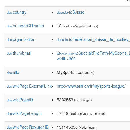
country
:Suisse
dbo:
dbpedia-fr
numberOfTeams
12
dbo:
(xsd:nonNegativeInteger)
organisation
:Fédération_suisse_de_hockey
dbo:
dbpedia-fr
thumbnail
:Special:FilePath/MySports
dbo:
wiki-commons
width=300
title
MySports League
dbo:
(fr)
wikiPageExternalLink
http://www.sihf.ch/fr/mysports-league/
dbo:
wikiPageID
5332553
dbo:
(xsd:integer)
wikiPageLength
17419
dbo:
(xsd:nonNegativeInteger)
wikiPageRevisionID
191145896
dbo:
(xsd:integer)