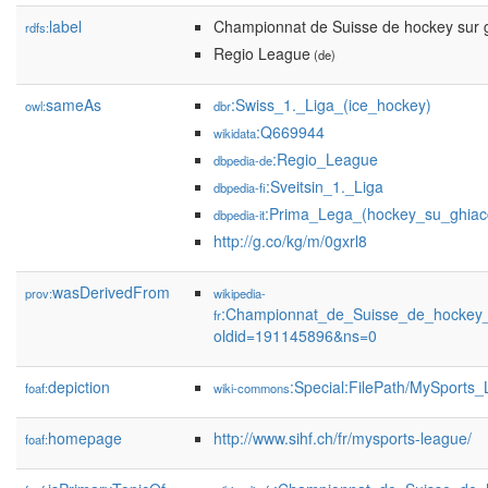
label
Championnat de Suisse de hockey sur 
rdfs:
Regio League
(de)
sameAs
:Swiss_1._Liga_(ice_hockey)
owl:
dbr
:Q669944
wikidata
:Regio_League
dbpedia-de
:Sveitsin_1._Liga
dbpedia-fi
:Prima_Lega_(hockey_su_ghiac
dbpedia-it
http://g.co/kg/m/0gxrl8
wasDerivedFrom
prov:
wikipedia-
:Championnat_de_Suisse_de_hockey
fr
oldid=191145896&ns=0
depiction
:Special:FilePath/MySports
foaf:
wiki-commons
homepage
http://www.sihf.ch/fr/mysports-league/
foaf: