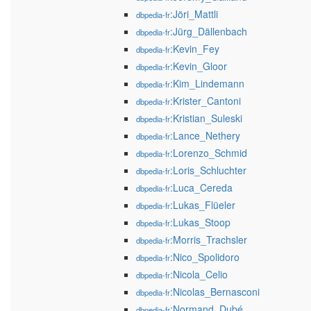
:Jöri_Mattli
dbpedia-fr
:Jürg_Dällenbach
dbpedia-fr
:Kevin_Fey
dbpedia-fr
:Kevin_Gloor
dbpedia-fr
:Kim_Lindemann
dbpedia-fr
:Krister_Cantoni
dbpedia-fr
:Kristian_Suleski
dbpedia-fr
:Lance_Nethery
dbpedia-fr
:Lorenzo_Schmid
dbpedia-fr
:Loris_Schluchter
dbpedia-fr
:Luca_Cereda
dbpedia-fr
:Lukas_Flüeler
dbpedia-fr
:Lukas_Stoop
dbpedia-fr
:Morris_Trachsler
dbpedia-fr
:Nico_Spolidoro
dbpedia-fr
:Nicola_Celio
dbpedia-fr
:Nicolas_Bernasconi
dbpedia-fr
:Normand_Dubé
dbpedia-fr