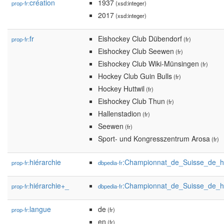
création
1937
prop-fr:
(xsd:integer)
2017
(xsd:integer)
fr
Eishockey Club Dübendorf
prop-fr:
(fr)
Eishockey Club Seewen
(fr)
Eishockey Club Wiki-Münsingen
(fr)
Hockey Club Guin Bulls
(fr)
Hockey Huttwil
(fr)
Eishockey Club Thun
(fr)
Hallenstadion
(fr)
Seewen
(fr)
Sport- und Kongresszentrum Arosa
(fr)
hiérarchie
:Championnat_de_Suisse_de_h
prop-fr:
dbpedia-fr
hiérarchie+_
:Championnat_de_Suisse_de_h
prop-fr:
dbpedia-fr
langue
de
prop-fr:
(fr)
en
(fr)