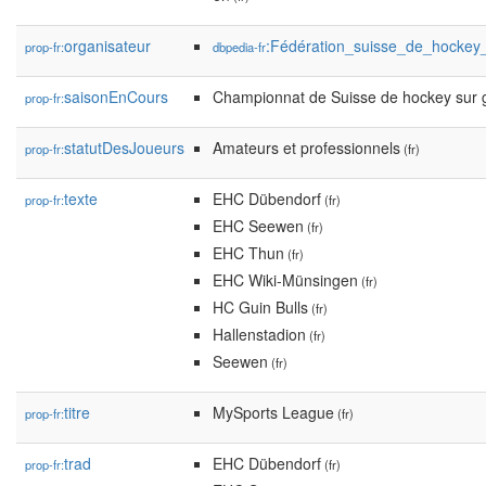
organisateur
:Fédération_suisse_de_hockey
prop-fr:
dbpedia-fr
saisonEnCours
Championnat de Suisse de hockey sur 
prop-fr:
statutDesJoueurs
Amateurs et professionnels
prop-fr:
(fr)
texte
EHC Dübendorf
prop-fr:
(fr)
EHC Seewen
(fr)
EHC Thun
(fr)
EHC Wiki-Münsingen
(fr)
HC Guin Bulls
(fr)
Hallenstadion
(fr)
Seewen
(fr)
titre
MySports League
prop-fr:
(fr)
trad
EHC Dübendorf
prop-fr:
(fr)