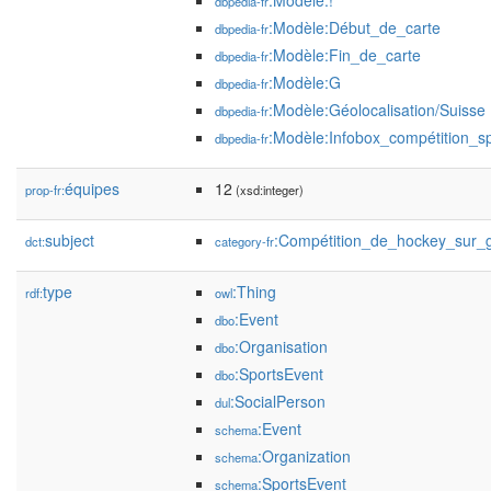
:Modèle:!
dbpedia-fr
:Modèle:Début_de_carte
dbpedia-fr
:Modèle:Fin_de_carte
dbpedia-fr
:Modèle:G
dbpedia-fr
:Modèle:Géolocalisation/Suisse
dbpedia-fr
:Modèle:Infobox_compétition_sp
dbpedia-fr
équipes
12
prop-fr:
(xsd:integer)
subject
:Compétition_de_hockey_sur_
dct:
category-fr
type
:Thing
rdf:
owl
:Event
dbo
:Organisation
dbo
:SportsEvent
dbo
:SocialPerson
dul
:Event
schema
:Organization
schema
:SportsEvent
schema