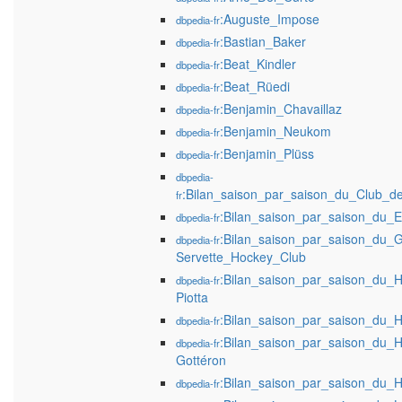
:Auguste_Impose
dbpedia-fr
:Bastian_Baker
dbpedia-fr
:Beat_Kindler
dbpedia-fr
:Beat_Rüedi
dbpedia-fr
:Benjamin_Chavaillaz
dbpedia-fr
:Benjamin_Neukom
dbpedia-fr
:Benjamin_Plüss
dbpedia-fr
dbpedia-
:Bilan_saison_par_saison_du_Club_d
fr
:Bilan_saison_par_saison_du_E
dbpedia-fr
:Bilan_saison_par_saison_du_
dbpedia-fr
Servette_Hockey_Club
:Bilan_saison_par_saison_du_
dbpedia-fr
Piotta
:Bilan_saison_par_saison_du_
dbpedia-fr
:Bilan_saison_par_saison_du_
dbpedia-fr
Gottéron
:Bilan_saison_par_saison_du
dbpedia-fr