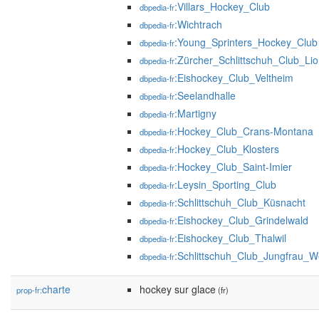
:Villars_Hockey_Club
dbpedia-fr
:Wichtrach
dbpedia-fr
:Young_Sprinters_Hockey_Club
dbpedia-fr
:Zürcher_Schlittschuh_Club_Li
dbpedia-fr
:Eishockey_Club_Veltheim
dbpedia-fr
:Seelandhalle
dbpedia-fr
:Martigny
dbpedia-fr
:Hockey_Club_Crans-Montana
dbpedia-fr
:Hockey_Club_Klosters
dbpedia-fr
:Hockey_Club_Saint-Imier
dbpedia-fr
:Leysin_Sporting_Club
dbpedia-fr
:Schlittschuh_Club_Küsnacht
dbpedia-fr
:Eishockey_Club_Grindelwald
dbpedia-fr
:Eishockey_Club_Thalwil
dbpedia-fr
:Schlittschuh_Club_Jungfrau_
dbpedia-fr
charte
hockey sur glace
prop-fr:
(fr)