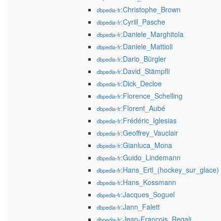
:Christophe_Brown
dbpedia-fr
:Cyrill_Pasche
dbpedia-fr
:Daniele_Marghitola
dbpedia-fr
:Daniele_Mattioli
dbpedia-fr
:Dario_Bürgler
dbpedia-fr
:David_Stämpfli
dbpedia-fr
:Dick_Decloe
dbpedia-fr
:Florence_Schelling
dbpedia-fr
:Florent_Aubé
dbpedia-fr
:Frédéric_Iglesias
dbpedia-fr
:Geoffrey_Vauclair
dbpedia-fr
:Gianluca_Mona
dbpedia-fr
:Guido_Lindemann
dbpedia-fr
:Hans_Ertl_(hockey_sur_glace)
dbpedia-fr
:Hans_Kossmann
dbpedia-fr
:Jacques_Soguel
dbpedia-fr
:Jann_Falett
dbpedia-fr
:Jean-François_Regali
dbpedia-fr