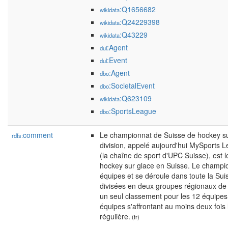
:Q1656682
wikidata
:Q24229398
wikidata
:Q43229
wikidata
:Agent
dul
:Event
dul
:Agent
dbo
:SocietalEvent
dbo
:Q623109
wikidata
:SportsLeague
dbo
comment
Le championnat de Suisse de hockey su
rdfs:
division, appelé aujourd'hui MySports 
(la chaîne de sport d'UPC Suisse), est l
hockey sur glace en Suisse. Le champi
équipes et se déroule dans toute la Sui
divisées en deux groupes régionaux de
un seul classement pour les 12 équipes e
équipes s'affrontant au moins deux fois 
régulière.
(fr)