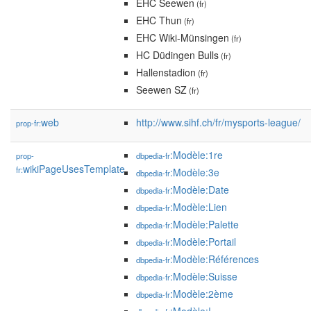
EHC Seewen
(fr)
EHC Thun
(fr)
EHC Wiki-Münsingen
(fr)
HC Düdingen Bulls
(fr)
Hallenstadion
(fr)
Seewen SZ
(fr)
web
http://www.sihf.ch/fr/mysports-league/
prop-fr:
:Modèle:1re
prop-
dbpedia-fr
wikiPageUsesTemplate
fr:
:Modèle:3e
dbpedia-fr
:Modèle:Date
dbpedia-fr
:Modèle:Lien
dbpedia-fr
:Modèle:Palette
dbpedia-fr
:Modèle:Portail
dbpedia-fr
:Modèle:Références
dbpedia-fr
:Modèle:Suisse
dbpedia-fr
:Modèle:2ème
dbpedia-fr