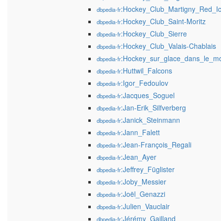
:Hockey_Club_Martigny_Red_I
dbpedia-fr
:Hockey_Club_Saint-Moritz
dbpedia-fr
:Hockey_Club_Sierre
dbpedia-fr
:Hockey_Club_Valais-Chablais
dbpedia-fr
:Hockey_sur_glace_dans_le_m
dbpedia-fr
:Huttwil_Falcons
dbpedia-fr
:Igor_Fedoulov
dbpedia-fr
:Jacques_Soguel
dbpedia-fr
:Jan-Erik_Silfverberg
dbpedia-fr
:Janick_Steinmann
dbpedia-fr
:Jann_Falett
dbpedia-fr
:Jean-François_Regali
dbpedia-fr
:Jean_Ayer
dbpedia-fr
:Jeffrey_Füglister
dbpedia-fr
:Joby_Messier
dbpedia-fr
:Joël_Genazzi
dbpedia-fr
:Julien_Vauclair
dbpedia-fr
:Jérémy_Gailland
dbpedia-fr