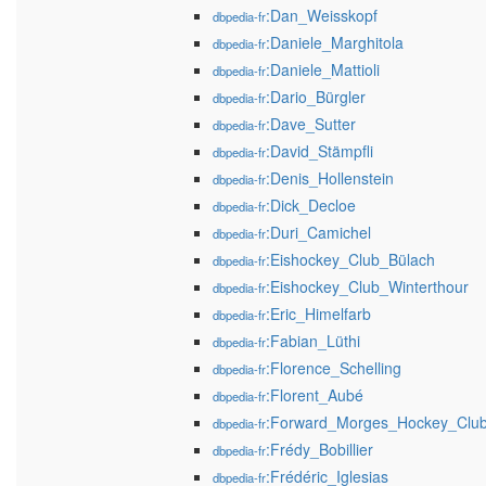
:Dan_Weisskopf
dbpedia-fr
:Daniele_Marghitola
dbpedia-fr
:Daniele_Mattioli
dbpedia-fr
:Dario_Bürgler
dbpedia-fr
:Dave_Sutter
dbpedia-fr
:David_Stämpfli
dbpedia-fr
:Denis_Hollenstein
dbpedia-fr
:Dick_Decloe
dbpedia-fr
:Duri_Camichel
dbpedia-fr
:Eishockey_Club_Bülach
dbpedia-fr
:Eishockey_Club_Winterthour
dbpedia-fr
:Eric_Himelfarb
dbpedia-fr
:Fabian_Lüthi
dbpedia-fr
:Florence_Schelling
dbpedia-fr
:Florent_Aubé
dbpedia-fr
:Forward_Morges_Hockey_Clu
dbpedia-fr
:Frédy_Bobillier
dbpedia-fr
:Frédéric_Iglesias
dbpedia-fr