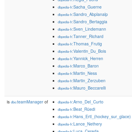
:Sacha_Guerne
dbpedia-fr
:Sandro_Abplanalp
dbpedia-fr
:Sandro_Bertaggia
dbpedia-fr
:Sven_Lindemann
dbpedia-fr
:Tanner_Richard
dbpedia-fr
:Thomas_Frutig
dbpedia-fr
:Valentin_Du_Bois
dbpedia-fr
:Yannick_Herren
dbpedia-fr
:Marco_Baron
dbpedia-fr
:Martin_Ness
dbpedia-fr
:Martin_Zerzuben
dbpedia-fr
:Mauro_Beccarelli
dbpedia-fr
is
teamManager
of
:Arno_Del_Curto
dbo:
dbpedia-fr
:Beat_Rüedi
dbpedia-fr
:Hans_Ertl_(hockey_sur_glace)
dbpedia-fr
:Lance_Nethery
dbpedia-fr
:Luca_Cereda
dbpedia-fr