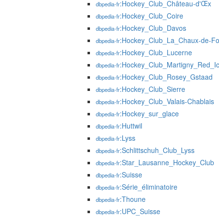
:Hockey_Club_Château-d'Œx
dbpedia-fr
:Hockey_Club_Coire
dbpedia-fr
:Hockey_Club_Davos
dbpedia-fr
:Hockey_Club_La_Chaux-de-F
dbpedia-fr
:Hockey_Club_Lucerne
dbpedia-fr
:Hockey_Club_Martigny_Red_I
dbpedia-fr
:Hockey_Club_Rosey_Gstaad
dbpedia-fr
:Hockey_Club_Sierre
dbpedia-fr
:Hockey_Club_Valais-Chablais
dbpedia-fr
:Hockey_sur_glace
dbpedia-fr
:Huttwil
dbpedia-fr
:Lyss
dbpedia-fr
:Schlittschuh_Club_Lyss
dbpedia-fr
:Star_Lausanne_Hockey_Club
dbpedia-fr
:Suisse
dbpedia-fr
:Série_éliminatoire
dbpedia-fr
:Thoune
dbpedia-fr
:UPC_Suisse
dbpedia-fr