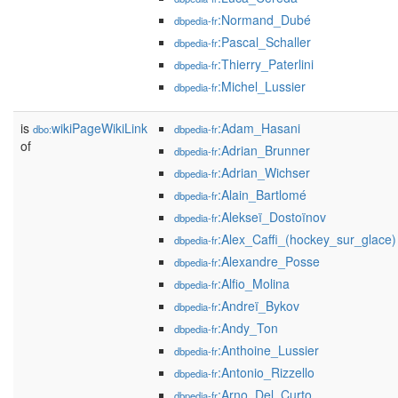
:Normand_Dubé
dbpedia-fr
:Pascal_Schaller
dbpedia-fr
:Thierry_Paterlini
dbpedia-fr
:Michel_Lussier
dbpedia-fr
is
wikiPageWikiLink
:Adam_Hasani
dbo:
dbpedia-fr
of
:Adrian_Brunner
dbpedia-fr
:Adrian_Wichser
dbpedia-fr
:Alain_Bartlomé
dbpedia-fr
:Alekseï_Dostoïnov
dbpedia-fr
:Alex_Caffi_(hockey_sur_glace)
dbpedia-fr
:Alexandre_Posse
dbpedia-fr
:Alfio_Molina
dbpedia-fr
:Andreï_Bykov
dbpedia-fr
:Andy_Ton
dbpedia-fr
:Anthoine_Lussier
dbpedia-fr
:Antonio_Rizzello
dbpedia-fr
:Arno_Del_Curto
dbpedia-fr