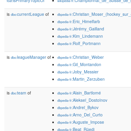
isPrimaryTopicOf
:Championnat_de_Suisse_de_
foaf:
wikipedia-fr
is
currentLeague
of
:Christian_Moser_(hockey_sur_
dbo:
dbpedia-fr
:Eric_Himelfarb
dbpedia-fr
:Jérémy_Gailland
dbpedia-fr
:Kim_Lindemann
dbpedia-fr
:Rolf_Portmann
dbpedia-fr
is
leagueManager
of
:Christian_Weber
dbo:
dbpedia-fr
:Gil_Montandon
dbpedia-fr
:Joby_Messier
dbpedia-fr
:Martin_Zerzuben
dbpedia-fr
is
team
of
:Alain_Bartlomé
dbo:
dbpedia-fr
:Alekseï_Dostoïnov
dbpedia-fr
:Andreï_Bykov
dbpedia-fr
:Arno_Del_Curto
dbpedia-fr
:Auguste_Impose
dbpedia-fr
:Beat_Rüedi
dbpedia-fr