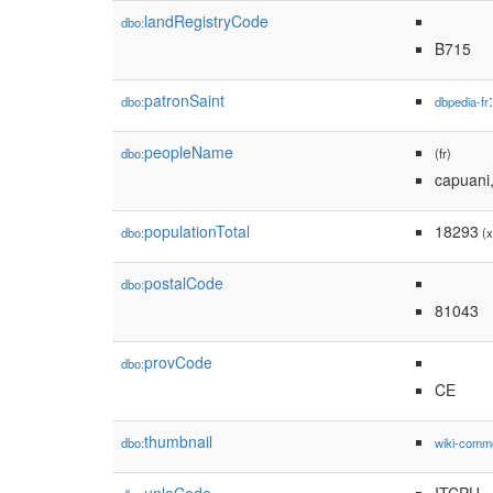
landRegistryCode
dbo:
B715
patronSaint
dbo:
dbpedia-fr
peopleName
dbo:
(fr)
capuani,
populationTotal
18293
dbo:
(x
postalCode
dbo:
81043
provCode
dbo:
CE
thumbnail
dbo:
wiki-comm