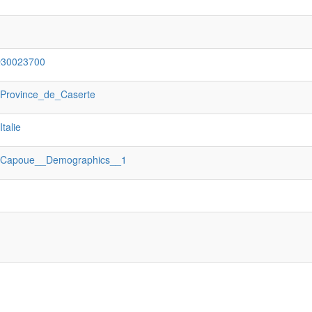
Q30023700
:Province_de_Caserte
:Italie
:Capoue__Demographics__1