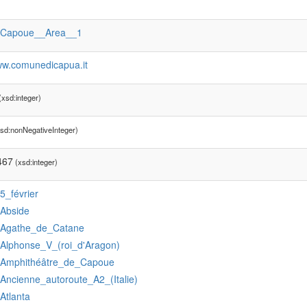
:Capoue__Area__1
www.comunedicapua.it
xsd:integer)
sd:nonNegativeInteger)
467
(xsd:integer)
:5_février
:Abside
:Agathe_de_Catane
:Alphonse_V_(roi_d'Aragon)
:Amphithéâtre_de_Capoue
:Ancienne_autoroute_A2_(Italie)
:Atlanta