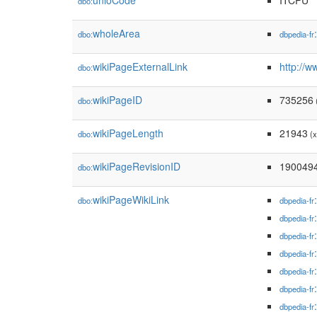
unloCode
ITCPU
dbo:
wholeArea
dbo:
dbpedia-fr
wikiPageExternalLink
http://
dbo:
wikiPageID
735256
dbo:
(
wikiPageLength
21943
dbo:
(x
wikiPageRevisionID
190049
dbo:
wikiPageWikiLink
dbo:
dbpedia-fr
dbpedia-fr
dbpedia-fr
dbpedia-fr
dbpedia-fr
dbpedia-fr
dbpedia-fr