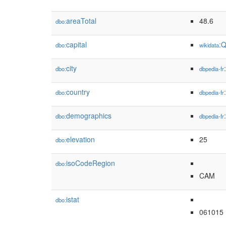
areaTotal
48.6
dbo:
capital
:
dbo:
wikidata
city
dbo:
dbpedia-fr
country
dbo:
dbpedia-fr
demographics
dbo:
dbpedia-fr
elevation
25
dbo:
isoCodeRegion
dbo:
CAM
istat
dbo:
061015