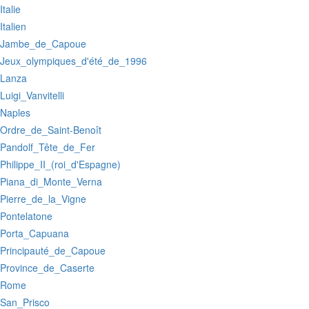
:Italie
:Italien
:Jambe_de_Capoue
:Jeux_olympiques_d'été_de_1996
:Lanza
:Luigi_Vanvitelli
:Naples
:Ordre_de_Saint-Benoît
:Pandolf_Tête_de_Fer
:Philippe_II_(roi_d'Espagne)
:Piana_di_Monte_Verna
:Pierre_de_la_Vigne
:Pontelatone
:Porta_Capuana
:Principauté_de_Capoue
:Province_de_Caserte
:Rome
:San_Prisco