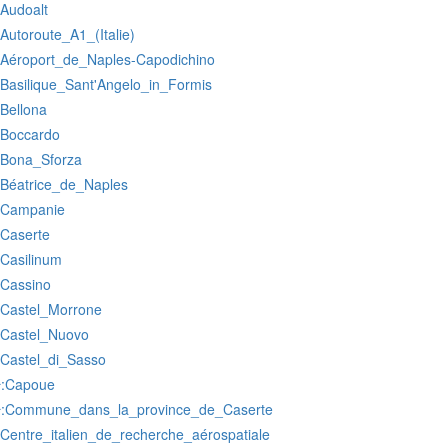
:Audoalt
:Autoroute_A1_(Italie)
:Aéroport_de_Naples-Capodichino
:Basilique_Sant'Angelo_in_Formis
:Bellona
:Boccardo
:Bona_Sforza
:Béatrice_de_Naples
:Campanie
:Caserte
:Casilinum
:Cassino
:Castel_Morrone
:Castel_Nuovo
:Castel_di_Sasso
:Capoue
r
:Commune_dans_la_province_de_Caserte
r
:Centre_italien_de_recherche_aérospatiale