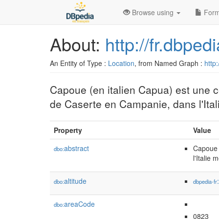
Browse using
Form
About:
http://fr.dbpe
An Entity of Type :
Location
, from Named Graph :
http:
Capoue (en italien Capua) est une 
de Caserte en Campanie, dans l'Ital
Property
Value
abstract
Capoue 
dbo:
l'Italie 
altitude
dbo:
dbpedia-fr
areaCode
dbo:
0823