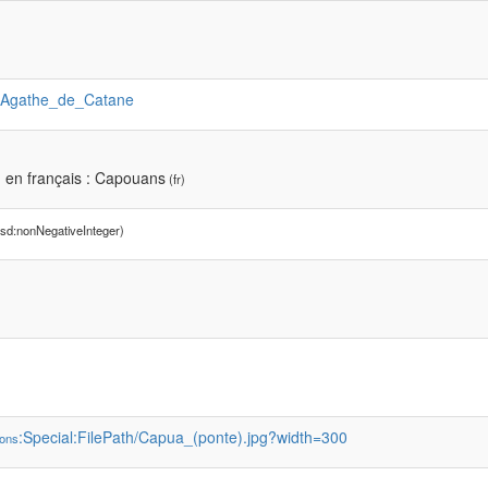
:Agathe_de_Catane
 en français : Capouans
(fr)
sd:nonNegativeInteger)
:Special:FilePath/Capua_(ponte).jpg?width=300
ons