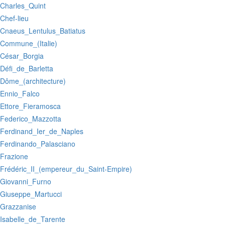
:Charles_Quint
:Chef-lieu
:Cnaeus_Lentulus_Batiatus
:Commune_(Italie)
:César_Borgia
:Défi_de_Barletta
:Dôme_(architecture)
:Ennio_Falco
:Ettore_Fieramosca
:Federico_Mazzotta
:Ferdinand_Ier_de_Naples
:Ferdinando_Palasciano
:Frazione
:Frédéric_II_(empereur_du_Saint-Empire)
:Giovanni_Furno
:Giuseppe_Martucci
:Grazzanise
:Isabelle_de_Tarente